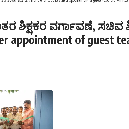
 ಶಿವರಾಜ್ ತಂಗಡಿಗಿ Transfer of teachers after appointment of guest teachers, Minister
ತರ ಶಿಕ್ಷಕರ ವರ್ಗಾವಣೆ, ಸಚಿವ 
ter appointment of guest tea