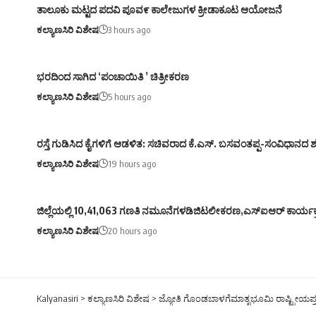
ತಾಲೂಕು ಮಟ್ಟದ ಪದವಿ ಪೂವ೯ ಕಾಲೇಜುಗಳ ಕ್ರೀಡಾಕೂಟ ಆಯೋಜನೆ
ಕಲ್ಯಾಣಸಿರಿ ವಿಶೇಷ
3 hours ago
ಭರದಿಂದ ಸಾಗಿದ ‘ಪಂಚಾಯಿತಿ ’ ಚಿತ್ರೀಕರಣ
ಕಲ್ಯಾಣಸಿರಿ ವಿಶೇಷ
5 hours ago
ರಸ್ತೆ ಗುಡಿಸಿದ ಕೈಗಳಿಗೆ ಆಡಳಿತ: ಸಚಿವರಾದ ಕೆ.ಎಸ್. ಬಸವಂತಪ್ಪ-ಸಂವಿಧಾನದ
ಕಲ್ಯಾಣಸಿರಿ ವಿಶೇಷ
19 hours ago
ಜಿಲ್ಲೆಯಲ್ಲಿ 10,41,063 ಗಣತಿ ನಮೂನೆಗಳಡಿಜಿಟಲೀಕರಣ,ಎಸ್ಐಆರ್ ಕಾರ್ಯಕ್ರ
ಕಲ್ಯಾಣಸಿರಿ ವಿಶೇಷ
20 hours ago
Kalyanasiri
>
ಕಲ್ಯಾಣಸಿರಿ ವಿಶೇಷ
>
ಜ್ಯೋತಿ ಗೊಂಡಬಾಳಗೆಮಾತೃಭೂಮಿ ರಾಷ್ಟ್ರೀಯಪ್ರಶಸ