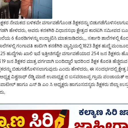
ಶಿಕ್ಷಕರ ನೇಮಕದ ಬಳಿಕವೇ ವರ್ಗಾವಣೆಗೊಂಡ ಶಿಕ್ಷಕರನ್ನು ಬಿಡುಗಡೆಗೊಳಿಸಲಾಗುವು
ಡಗಿ ಹೇಳಿದರು, ಅವರು ಕನಕಗಿರಿ ವಿಧಾನಸಭಾ ಕ್ಷೇತ್ರದ ಕಾರಟಗಿ ಸಮೀಪದ ಬೂದು
ಾಲೆಯ 6 ಕೊಠಡಿಗಳನ್ನು ಉದ್ಘಾಟಿಸಿ ಮಾತನಾಡಿದರು,,, ಸರ್ಕಾರಿ ಶಾಲೆಗಳಲ್ಲಿ ಕ
ೆಗಳಲ್ಲಿ ಗಂಗಾವತಿ ಕಾರ್ಟಿಗಿ ಕನಕೆಗಿರಿ ವ್ಯಾಪ್ತಿಯಲ್ಲಿ 1823 ಶಿಕ್ಷಕ ಹುದ್ದೆ ಮಂಜೂ
5 ಹುದ್ದೆಗಳು ಖಾಲಿ ಇವೆ ಇತ್ತೀಚಿಗಷ್ಟೇ ವರ್ಗಾವಣೆಯಾದ 254 ಜನ ಶಿಕ್ಷಕರು 
19 ಜನ ಶಿಕ್ಷಕರ ಮಾತ್ರ ವರ್ಗವಾಗಿ ಬಂದಿದ್ದಾರೆ ಇದರಿಂದ ಶಿಕ್ಷಕ ಕೊರತಿ ಹೆಚ್ಚಿರ
ಷಕರನ್ನು ಬಿಡುಗಡೆಗೊಳಿಸಲಾಗುವುದು ಎಂದು ಹೇಳಿದರು, ಈ ಸಂದರ್ಭದಲ್ಲಿ ಕ್ಷೇತ್ರ ಶಿ
ಯಕ್ಷ ವಿಶ್ವನಾಥ್ ರೆಡ್ಡಿ ಮಾಜಿ ಉಪಾಧ್ಯಕ್ಷ ಬಿ ಬಸವರಾಜಪ್ಪ ಗ್ರಾಮ ಪಂಚಾಯತ್ 
ಾಟೀಲ್ ಹಾಗೂ ಎಸ್ ಡಿ ಎಂ ಸಿ ಅಧ್ಯಕ್ಷರು ಹಾಗೂಸದಸ್ಯರು ಶಿಕ್ಷಕರು ಜಿಲ್ಲಾ ಉಸ್ತ
ರು,