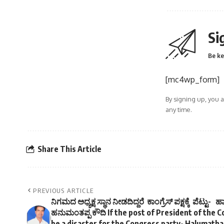
Si
Be ke
[mc4wp_form]
By signing up, you 
any time.
Share This Article
PREVIOUS ARTICLE
ನಿಗಮದ ಅಧ್ಯಕ್ಷ ಸ್ಥಾನ ನೀಡದಿದ್ದರೆ ಕಾಂಗ್ರೆಸ್ ಪಕ್ಷಕ್ಕೆ ಪೆಟ್ಟು
ಹನುಮಂತಪ್ಪ ಕೌದಿ If the post of President of the Cor
be a disaster for the Congress party- Halumath