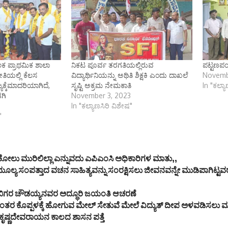
 ಪ್ರಾಥಮಿಕ ಶಾಲಾ
ನಿಕಟ ಪೂರ್ವ ತರಗತಿಯಲ್ಲಿರುವ
ಪಟ್ಟಣಪಂ
ರೀತಿಯಲ್ಲಿ ಕೆಲಸ
ವಿದ್ಯಾರ್ಥಿನಿಯನ್ನು ಅಥಿತಿ ಶಿಕ್ಷಕಿ ಎಂದು ದಾಖಲೆ
Novemb
್ಕೆಮಾದರಿಯಾಗಿದೆ‌,
ಸೃಷ್ಟಿ ಅಕ್ರಮ ನೇಮಕಾತಿ
In "ಕಲ್ಯ
ಗಿ
November 3, 2023
In "ಕಲ್ಯಾಣಸಿರಿ ವಿಶೇಷ"
"
ೋಲು ಮುರಿಲಿಲ್ಲಾ ಎನ್ನುವದು ಎಪಿಎಂಸಿ ಅಧಿಕಾರಿಗಳ ಮಾತು,,
ೂಲ್ಯ ಸಂಪತ್ತಾದ ವಚನ ಸಾಹಿತ್ಯವನ್ನು ಸಂರಕ್ಷಿಸಲು ಜೀವನವನ್ನೇ ಮುಡಿಪಾಗಿಟ್
ಗರ ಚೌಡಯ್ಯನವರ ಅದ್ಧೂರಿ ಜಯಂತಿ ಆಚರಣೆ
ಂತರ ಕೊಪ್ಪಳಕ್ಕೆ ಹೋಗುವ ಮೇಲ್ ಸೇತುವೆ ಮೇಲೆ ವಿದ್ಯುತ್ ದೀಪ ಅಳವಡಿಸಲು 
 ಕೃಷ್ಣದೇವರಾಯನ ಕಾಲದ ಶಾಸನ ಪತ್ತೆ