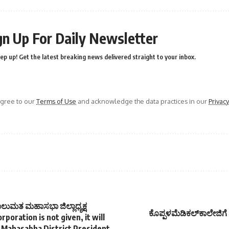
gn Up For Daily Newsletter
ep up! Get the latest breaking news delivered straight to your inbox.
agree to our
Terms of Use
and acknowledge the data practices in our
Privacy
- ಹಾಲುಮತ ಮಹಾಸಭಾ ಜಿಲ್ಲಾಧ್ಯಕ್ಷ
ಕೊಪ್ಪಳಮೆಡಿಕಲ್‌ಕಾಲೇಜಿಗ
poration is not given, it will
a Mahasabha District President