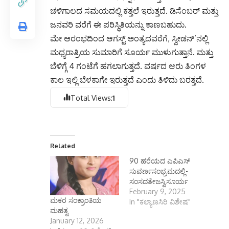
ಚಳಿಗಾಲದ ಸಮಯದಲ್ಲಿ ಕತ್ತಲೆ ಇರುತ್ತದೆ. ಡಿಸೆಂಬರ್ ಮತ್ತು
ಜನವರಿ ವರೆಗೆ ಈ ಪರಿಸ್ಥಿತಿಯನ್ನು ಕಾಣಬಹುದು.
ಮೇ ಆರಂಭದಿಂದ ಆಗಸ್ಟ್ ಅಂತ್ಯದವರೆಗೆ, ಸ್ವೀಡನ್‌’ನಲ್ಲಿ
ಮಧ್ಯರಾತ್ರಿಯ ಸುಮಾರಿಗೆ ಸೂರ್ಯ ಮುಳುಗುತ್ತಾನೆ. ಮತ್ತು
ಬೆಳಿಗ್ಗೆ 4 ಗಂಟೆಗೆ ಹಗಲಾಗುತ್ತದೆ. ವರ್ಷದ ಆರು ತಿಂಗಳ
ಕಾಲ ಇಲ್ಲಿ ಬೆಳಕಾಗೇ ಇರುತ್ತದೆ ಎಂದು ತಿಳಿದು ಬರತ್ತದೆ.
Total Views:
1
Related
‌90 ಹರೆಯದ ಎಪಿಎಸ್
ಸುವರ್ಣಸಂಭ್ರಮದಲ್ಲಿ-
ಸಂಸದತೇಜಸ್ವಿಸೂರ್ಯ
February 9, 2025
ಮಕರ ಸಂಕ್ರಾಂತಿಯ
In "ಕಲ್ಯಾಣಸಿರಿ ವಿಶೇಷ"
ಮಹತ್ವ
January 12, 2026