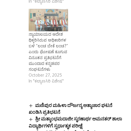
In "ಕಲ್ಯಾಣಸಿರಿ ವಿಶೇಷ"
ನ್ಯಾಯಾಲಯದ ಆದೇಶ
ಧಿಕ್ಕರಿಸಿರುವ ಅಧಿಕಾರಿಗಳ
ಬಳಿ “ಲಂಚ ಬೇಕೆ ಲಂಚ?”
ಎಂದು ಘೋಷಣೆ ಕೂಗುವ
ವಿನೂತನ ಪ್ರತಿಭಟನೆಗೆ
ಮುಂದಾದ ಕನ್ನಡಪರ
ಸಂಘಟನೆಗಳು
October 27, 2025
In "ಕಲ್ಯಾಣಸಿರಿ ವಿಶೇಷ"
ಮಣಿಪುರ ಮಹಿಳಾ ದೌರ್ಜನ್ಯ ಅತ್ಯಾಚಾರ ಘಟನೆ
ಖಂಡಿಸಿ ಪ್ರತಿಭಟನೆ
ಶ್ರೀ ಮತ್ಶಾಂಭಮದಾಜೀ ಸ್ಮರಣಾರ್ಥ ಅಮನತರ್ ಶಾಲಾ
ವಿದ್ಯಾರ್ಥಿಗಳಿಗೆ ಸ್ಪರ್ಧಾತ್ಮಕ ಪರೀಕ್ಷೆ