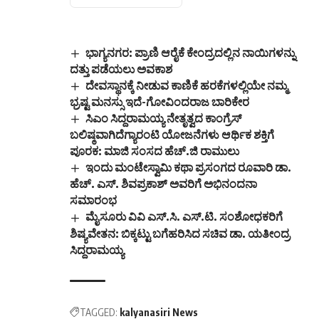
ಭಾಗ್ಯನಗರ: ಪ್ರಾಣಿ ಆರೈಕೆ ಕೇಂದ್ರದಲ್ಲಿನ ನಾಯಿಗಳನ್ನು
ದತ್ತು ಪಡೆಯಲು ಅವಕಾಶ
ದೇವಸ್ಥಾನಕ್ಕೆ ನೀಡುವ ಕಾಣಿಕೆ ಹರಕೆಗಳಲ್ಲಿಯೇ ನಮ್ಮ
ಭ್ರಷ್ಟ ಮನಸ್ಸು ಇದೆ-ಗೋವಿಂದರಾಜ ಬಾರಿಕೇರ
ಸಿಎಂ ಸಿದ್ದರಾಮಯ್ಯ ನೇತೃತ್ವದ ಕಾಂಗ್ರೆಸ್
ಬಲಿಷ್ಠವಾಗಿದೆಗ್ಯಾರಂಟಿ ಯೋಜನೆಗಳು ಆರ್ಥಿಕ ಶಕ್ತಿಗೆ
ಪೂರಕ: ಮಾಜಿ ಸಂಸದ ಹೆಚ್.ಜಿ ರಾಮುಲು
ಇಂದು ಮಂಟೇಸ್ವಾಮಿ ಕಥಾ ಪ್ರಸಂಗದ ರೂವಾರಿ ಡಾ.
ಹೆಚ್. ಎಸ್. ಶಿವಪ್ರಕಾಶ್ ಅವರಿಗೆ ಅಭಿನಂದನಾ
ಸಮಾರಂಭ
ಮೈಸೂರು ವಿವಿ ಎಸ್.ಸಿ. ಎಸ್.ಟಿ. ಸಂಶೋಧಕರಿಗೆ
ಶಿಷ್ಯವೇತನ: ಬಿಕ್ಕಟ್ಟು ಬಗೆಹರಿಸಿದ ಸಚಿವ ಡಾ. ಯತೀಂದ್ರ
ಸಿದ್ದರಾಮಯ್ಯ
TAGGED:
kalyanasiri News