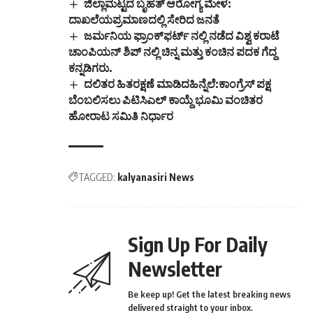
ಜಿಲ್ಲಾಮಟ್ಟದ ಬೃಹತ್ ಆರೋಗ್ಯ ಮೇಳ:
ದಾಖಲೆಯಪ್ರಮಾಣದಲ್ಲಿ ಸೇರಿದ ಜನತೆ
ಜರ್ಮನಿಯ ಫ್ರಾಂಕ್‌ಫರ್ಟ್ ನಲ್ಲಿ ನಡೆದ ವಿಶ್ವ ಕರಾಟೆ
ಚಾಂಪಿಯನ್ ಶಿಪ್ ನಲ್ಲಿ ಚಿನ್ನ ಮತ್ತು ಕಂಚಿನ ಪದಕ ಗೆದ್ದ
ಕನ್ನಡಿಗರು.
ದಲಿತರ ಹಿತರಕ್ಷಣೆ ಮಾಡಿದಹಿನ್ನೆಲೆ:ಕಾಂಗ್ರೆಸ್ ಪಕ್ಷ
ಬೆಂಬಲಿಸಲು ಪಿಟಿಸಿಎಲ್ ಕಾಯ್ದೆ ಭೂಮಿ ವಂಚಿತರ
ಹೋರಾಟ ಸಮಿತಿ ನಿರ್ಧಾರ
TAGGED:
kalyanasiri News
Sign Up For Daily
Newsletter
Be keep up! Get the latest breaking news
delivered straight to your inbox.