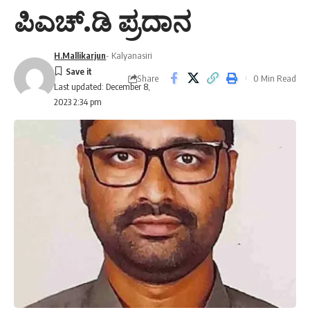
ಪಿಎಚ್.ಡಿ ಪ್ರದಾನ
H.Mallikarjun
- Kalyanasiri
Share
0 Min Read
Last updated: December 8,
2023 2:34 pm