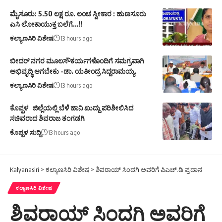
ಮೈಸೂರು: 5.50 ಲಕ್ಷ ರೂ. ಲಂಚ ಸ್ವೀಕಾರ : ಹುಣಸೂರು
ಎಸಿ ಲೋಕಾಯುಕ್ತ ಬಲೆಗೆ…!!
ಕಲ್ಯಾಣಸಿರಿ ವಿಶೇಷ
13 hours ago
ಬೀದರ್ ನಗರ ಮೂಲಸೌಕರ್ಯಗಳೊಂದಿಗೆ ಸಮಗ್ರವಾಗಿ
ಅಭಿವೃದ್ಧಿ ಆಗಬೇಕು -ಡಾ. ಯತೀಂದ್ರ ಸಿದ್ದರಾಮಯ್ಯ.
ಕಲ್ಯಾಣಸಿರಿ ವಿಶೇಷ
13 hours ago
ಕೊಪ್ಪಳ ಜಿಲ್ಲೆಯಲ್ಲಿ ಬೆಳೆ ಹಾನಿ ಖುದ್ದು ಪರಿಶೀಲಿಸಿದ
ಸಚಿವರಾದ ಶಿವರಾಜ ತಂಗಡಗಿ
ಕೊಪ್ಪಳ ಸುದ್ದಿ
13 hours ago
Kalyanasiri
>
ಕಲ್ಯಾಣಸಿರಿ ವಿಶೇಷ
>
ಶಿವರಾಯ್ ಸಿಂದಗಿ ಅವರಿಗೆ ಪಿಎಚ್.ಡಿ ಪ್ರದಾನ
ಕಲ್ಯಾಣಸಿರಿ ವಿಶೇಷ
ಶಿವರಾಯ್ ಸಿಂದಗಿ ಅವರಿಗೆ