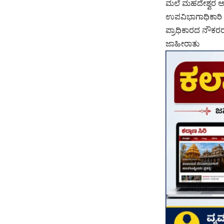
ಮಲೆ ಮಹದೇಶ್ವರ ಅಭಿವ
ಉಪವಿಭಾಗಾಧಿಕಾರಿ‌
ಪ್ರಾಧಿಕಾರದ ನೌಕರರು
ಜಾಹೀರಾತು