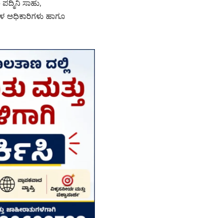
ಪದ್ಮಿನಿ ಸಾಹು,
ಗಳ ಅಧಿಕಾರಿಗಳು ಹಾಗೂ