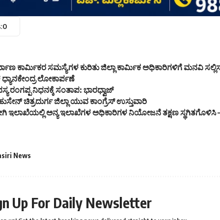
:
0
್ಮಾಣ ಕಾರ್ಮಿಕರ ಸಮಸ್ಯೆಗಳ ಕುರಿತು ಜಿಲ್ಲಾ ಕಾರ್ಮಿಕ ಅಧಿಕಾರಿಗಳಿಗೆ ಮನವಿ ಸಲ್
ಳ ಧ್ಯಾನಕೇಂದ್ರ ಲೋಕಾರ್ಪಣೆ
ರಂಗಪ್ಪ ನಿಧನಕ್ಕೆ ಸಂತಾಪ: ಭಾರಧ್ವಾಜ್
ಸೇನ್ ಚಿತ್ರದುರ್ಗ ಜಿಲ್ಲಾ ಯುವ ಕಾಂಗ್ರೆಸ್ ಉಸ್ತುವಾರಿ
ಾಖೆಯಲ್ಲಿ ಅನ್ಯ ಇಲಾಖೆಗಳ ಅಧಿಕಾರಿಗಳ ನಿಯೋಜನೆ ತಕ್ಷಣ ಸ್ಥಗಿತಗೊಳಿಸಿ 
asiri News
gn Up For Daily Newsletter