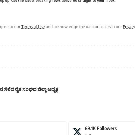
ep up! Get the latest breaking news delivered straight to your inbox.
agree to our
Terms of Use
and acknowledge the data practices in our
Privacy
ೆಳೆದ ರೈತ ಸಂಘದ ಜಿಲ್ಲಾ ಅಧ್ಯಕ್ಷ
69.1K
Followers