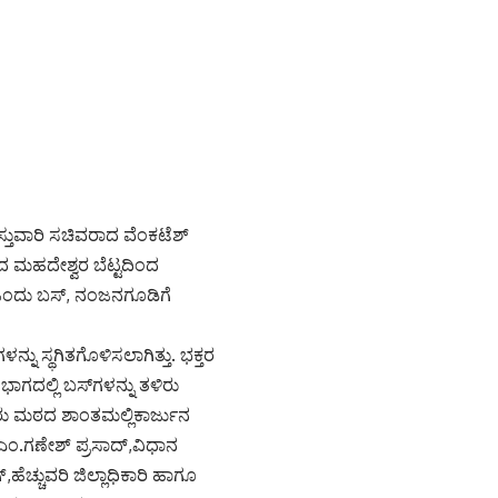
ಉಸ್ತುವಾರಿ ಸಚಿವರಾದ ವೆಂಕಟೆಶ್
ಮಹದೇಶ್ವರ ಬೆಟ್ಟದಿಂದ
ೆ ಒಂದು ಬಸ್, ನಂಜನಗೂಡಿಗೆ
ನು ಸ್ಥಗಿತಗೊಳಿಸಲಾಗಿತ್ತು. ಭಕ್ತರ
ಾಗದಲ್ಲಿ ಬಸ್‌ಗಳನ್ನು ತಳಿರು
ೂರು ಮಠದ ಶಾಂತಮಲ್ಲಿಕಾರ್ಜುನ
.ಎಂ.ಗಣೇಶ್ ಪ್ರಸಾದ್,ವಿಧಾನ
,ಹೆಚ್ಚುವರಿ ಜಿಲ್ಲಾಧಿಕಾರಿ ಹಾಗೂ