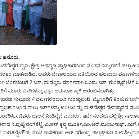
ಸಿ ಹನೂರು .
ದೇಶ್ವರ ಸ್ವಾಮಿ ಕ್ಷೇತ್ರ ಅಭಿವೃದ್ಧಿ ಪ್ರಾಧಿಕಾರದಿಂದ ನೂತನ ಬಸ್ಸುಗಳಿಗೆ ಜಿಲ್ಲಾ 
. ನಂತರ ಮಾತನಾಡಿದ. ಅವರು ದೇವಾಲಯದ ವತಿಯಿಂದ ಹಲವಾರು ವರ್ಷಗಳಿಂದ 
ಿ ಬೆಂಗಳೂರಿಗೆ 2 ಬಸ್, ಮದ್ದೂರು ಮಾರ್ಗವಾಗಿ ಒಂದು ಬಸ್‌, ಗುಂಡ್ಲುಪೇಟೆಗ
ಗೆ ಮೂರು ಬಸ್‌ಗಳನ್ನು ಭಕ್ತರ ಅನುಕೂಲಕ್ಕಾಗಿ ಆರಂಭಿಸಲಾಗಿತ್ತು.
ದ ಕಾರಣ ಸುಮಾರು 4 ವರ್ಷಗಳಿಂದಲೂ ಗುಂಡ್ಲುಪೇಟೆ, ಮೈಸೂರಿಗೆ ತೆರಳುವ ಬಸ್‌ಗಳನ್
ರಾಧಿಕಾರದಿಂದ ನಾಲ್ಕು ಬಸ್‌ಗಳನ್ನು ಖರೀದಿಸಿದ್ದು, ಮಹದೇಶ್ವರ ದೇವಸ್ಥಾನದ ಮುಂಭ
ಿಸಿ,ಸಚಿವರು ಚಾಲನೆ ನೀಡಿದ್ದೆವೆ ಎಂದರು . ಇದೇ ಸಂದರ್ಭದಲ್ಲಿ ಶ್ರೀ ಸಾಲ
ಗಳಾದ ಸಿ.ಪುಟ್ಟ ರಂಗಶೆಟ್ಟಿ, ಎ.ಆರ್.ಕೃಷ್ಣ ಮೂರ್ತಿ,ಎಂ.ಆರ್.ಮಂಜುನಾಥ್, ಎಚ್
 ಮರಿತಿಬ್ಬೇಗೌಡ, ಮಾಜಿ ಶಾಸಕರಾದ ಆರ್ ನರೇಂದ್ರ ,ಜಿಲ್ಲಾಧಿಕಾರಿ ಸಿ.ಟಿ.ಶಿಲ್ಪನಾಗ್