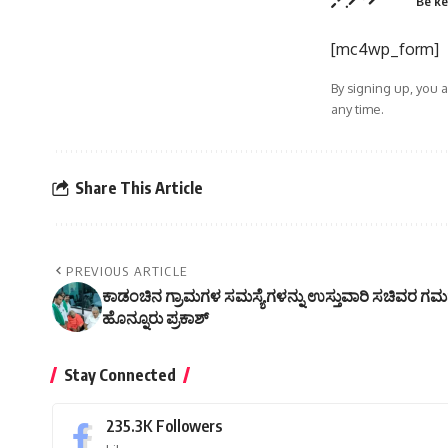
Be ke
[mc4wp_form]
By signing up, you 
any time.
Share This Article
PREVIOUS ARTICLE
ಕಾಡಂಚಿನ ಗ್ರಾಮಗಳ ಸಮಸ್ಯೆಗಳನ್ನು ಉಸ್ತುವಾರಿ ಸಚಿವರ ಗಮನ ಸ
ಹೊನ್ನೂರು ಪ್ರಕಾಶ್
Stay Connected
235.3K
Followers