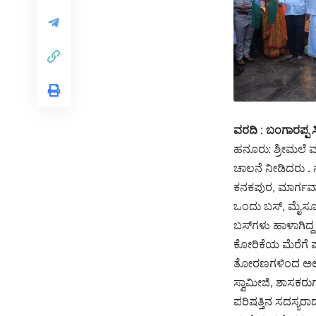
ವರದಿ : ಬಂಗಾರಪ್ಪ 
ಹನೂರು: ಶ್ರೀಮಲೆ ಮಹ
ಚಾಲನೆ ನೀಡಿದರು 
ಕನಕಪುರ, ಮಾರ್ಗವಾಗ
ಒಂದು ಬಸ್, ಮೈಸೂರಿ
ಬಸ್‌ಗಳು ಹಾಳಾಗಿದ್
ಕೋರಿಕೆಯ ಮೆರೆಗೆ ಪ್
ತೋರಣಗಳಿಂದ ಅಲಂಕರ
ಸ್ವಾಮೀಜಿ, ಶಾಸಕರು
ಪರಿಷತ್ತಿನ ಸದಸ್ಯರಾದ