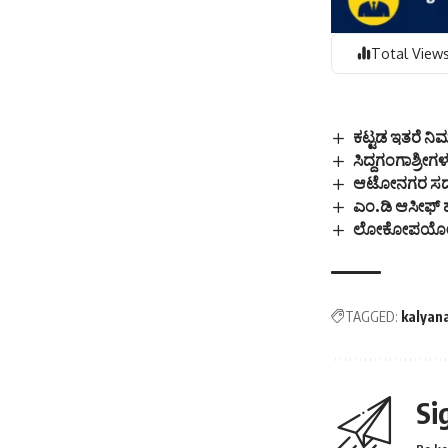
Total Views
ಕಟ್ಟಡ ಇತರೆ ನಿರ
ಸಿದ್ದಗಂಗಾಶ್ರೀಗ
ಆಟೋನಗರ ಸದಸ್ಯ 
ಎಂ.ಡಿ ಆಸೀಫ್ ಹು
ಲೋಕೋಪಯೋಗಿ ಇಲ
TAGGED:
kalyan
Si