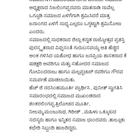
ಅಧ್ಯಕ್ಷರಾದ ನಿಜಲಿಂಗಪ್ಪನವರು ಮಾತನಾಡಿ ನಾವೆಲ್ಲ
ಒಗ್ಗೂಡಿ ಸಮಾಜದ ಏಳಿಗೆಗಾಗಿ ಶ್ರಮಿಸಿದರೆ ಮಾತ್ರ
ಜನಾಂಗದ ಏಳಿಗೆ ಸಾಧ್ಯ ಎಲ್ಲರೂ ಒಗ್ಗಟ್ಟಾಗಿ ಶ್ರಮಿಸೋಣ
ಎಂದರು.
ಸಮಾಜದಲ್ಲಿ ಸಾಧಕರಾದ ಜಿಲ್ಲಾ ಕನ್ನಡ ರಾಜ್ಯೋತ್ಸವ ಪ್ರಶಸ್ತಿ
ಪುರಸ್ಕೃತರಾದ ವಿಘ್ನಸಂತೆ ಗುರುಬಸವಯ್ಯ ಅತಿ ಹೆಚ್ಚಿನ
ಅಂಕ ಗಳಿಸಿದ ಯಶೋಧ ಹಾಗೂ ಜನಪ್ರಿಯ ಶಾಸಕರಾದ ಕೆ
ಷಡಕ್ಷರಿ ಅವರಿಗೂ ಮತ್ತು ಸಹೋದರ ಸಮಾಜದ
ಗೋವಿಂದರಾಜು ಹಾಗೂ ಮಲ್ಲಪ್ಪಚಾರ್ ರವರಿಗೂ ಗೌರವ
ಸಮರ್ಪಣೆ ಮಾಡಲಾಯಿತು.
ಹೆಚ್ ಜಿ ನರಸಿಂಹಮೂರ್ತಿ ಪ್ರಾರ್ಥಿಸಿ , ಪುನೀತ್ ಸ್ವಾಗತಿಸಿ
ಸಮಾರಂಭದಲ್ಲಿ ಸಮಾಜದ ಮುಖಂಡರಾದ
ಶಂಕರಲಿಂಗಪ್ಪ.ತ್ರಿಲೋಚನ ಮೂರ್ತಿ,
ನೀಲಮ್ಮ,ಮಂಜುನಾಥ, ಗಿರೀಶ್ , ಮಹಿಳಾ ಒಕ್ಕೂಟದ
ಸದಸ್ಯರು ಹಾಗೂ ಇನ್ನಿತರ ಸಮಾಜ ಭಾಂದವರು ,ತಾಲ್ಲೂಕು
ಕಛೇರಿ ಸಿಬ್ಬಂದಿ ಹಾಜರಿದ್ದರು.