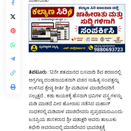
ಜಾಹೀರಾತು
ತಿಪಟೂರು
: 12ನೇ ಶತಮಾನದ ಬಸವಾದಿ ಶಿವ ಶರಣರಲ್ಲಿ
ಅಗ್ರಗಣ್ಯ ದಂಡನಾಯಕನಾಗಿ ವಚನ ಸಾಹಿತ್ಯ ಸಂಪತ್ತನ್ನು
ಉಳಿಸಿದ ಶ್ರೇಷ್ಠ ಕೀರ್ತಿ ಶ್ರೀ ಮಡಿವಾಳ ಮಾಚಿದೇವರಿಗೆ
ಸಲ್ಲುತ್ತದೆ , ಕಡು ಕಾಯಕಕ್ಕೆ ಹೆಸರಾಗಿ ಭವಿಗಳ ವಸ್ತ್ರಗಳನ್ನು
ಮಡಿ ಮಾಡದೆ ವೀರ ಹೋರಾಟ ನಡೆಸಿದ ಮಹಾನ್
ಸಾಧಕರಲ್ಲಿ ಮಡಿವಾಳ ಮಾಚಿದೇವರು ಪ್ರಪ್ರಥಮರುಎಂದು
ಜನಪ್ರಿಯ ಶಾಸಕರಾದ ಶ್ರೀ ಷಡಾಕ್ಷರಿ ಅವರು ತಾಲೂಕು
ಕಛೇರಿ ಆವರಣದಲ್ಲಿ ಮಾಚಿದೇವರ ಭಾವಚಿತ್ರಕ್ಕೆ