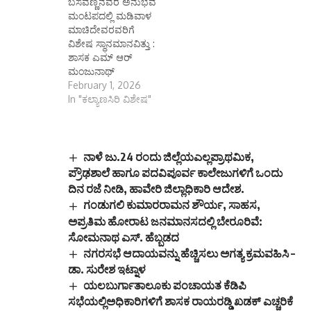
ಬಸವಣ್ಣನವರ ಅನುಭವ
ಮಂಟಪದಲ್ಲಿ ಮಡಿವಾಳ
ಮಾಚಿದೇವರವರಿಗೆ
ವಿಶೇಷ ಸ್ಥಾನಮಾನವಿತ್ತು :
ಶಾಸಕ ಎಮ್ ಆರ್
ಮಂಜುನಾಥ್
February 1, 2026
In "ಕಲ್ಯಾಣಸಿರಿ ವಿಶೇಷ"
ನಾಳೆ ಜು.24 ರಂದು ಜಿಲ್ಲೆಯಎಲ್ಲಪ್ರಾಥಮಿಕ,
ಪ್ರೌಢಶಾಲೆ ಹಾಗೂ ಪದವಿಪೂರ್ವ ಕಾಲೇಜುಗಳಿಗೆ ಒಂದು
ದಿನ ರಜೆ ನೀಡಿ, ಹಾವೇರಿ ಜಿಲ್ಲಾಧಿಕಾರಿ ಆದೇಶ.
ಗಂಡುಗಲಿ ಕುಮಾರರಾಮನ ಶೌರ್ಯ, ಸಾಹಸ,
ಅಪ್ರತಿಮ ಹೋರಾಟ ಜನಮಾನಸದಲ್ಲಿ ಬೇರೂರಿವೆ:
ಸೋಮನಾಥ ಎಸ್. ಹೆಬ್ಬಡದ
ನಗರಸಭೆ ಆದಾಯವನ್ನು ಹೆಚ್ಚಿಸಲು ಅಗತ್ಯ ಕ್ರಮವಹಿಸಿ –
ಡಾ. ಸುರೇಶ ಇಟ್ನಾಳ
ಯಲಬುರ್ಗಾತಾಲೂಕು ಪಂಚಾಯತ ಕೆಡಿಪಿ
ಸಭೆಯಲ್ಲಿಅಧಿಕಾರಿಗಳಿಗೆ ಶಾಸಕ ರಾಯರಡ್ಡಿ ಖಡಕ್ ಎಚ್ಚರಿಕೆ