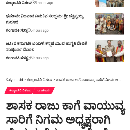
ಕಲ್ಯಾಣಸಿರಿ ವಿಶೇಷ
5 hours ago
ಧರ್ಮವೇ ನಿಜವಾದ ಬದುಕಿನ ಸಂಭ್ರಮ: ಶ್ರೀ ದತ್ತಪ್ಪಯ್ಯ
ಗುರೂಜಿ
ಗಂಗಾವತಿ ಸುದ್ದಿ
5 hours ago
ಆ.13ರ ಕರ್ನಾಟಕ ಬಂದ್‌ಗೆ ಕನ್ನಡ ಯುವ ಜಾಗೃತಿ ವೇದಿಕೆ
ಸಂಪೂರ್ಣ ಬೆಂಬಲ
ಗಂಗಾವತಿ ಸುದ್ದಿ
5 hours ago
Kalyanasiri
>
ಕಲ್ಯಾಣಸಿರಿ ವಿಶೇಷ
>
ಶಾಸಕ ರಾಜು ಕಾಗೆ ವಾಯುವ್ಯ ಸಾರಿಗೆ ನಿಗಮ ಅಧ್ಯಕ್ಷರಾಗಿ ನೇಮಕ ಚೆನ್ನಪ್ಪಾ ಐಹೊಳೆ ಅವರಿಂದ ಸನ್ಮಾನ
ಕಲ್ಯಾಣಸಿರಿ ವಿಶೇಷ
ರಾಜಕೀಯ
ಶಾಸಕ ರಾಜು ಕಾಗೆ ವಾಯುವ್ಯ
ಸಾರಿಗೆ ನಿಗಮ ಅಧ್ಯಕ್ಷರಾಗಿ