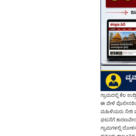
ಗ್ರಾಮದಲ್ಲಿ ಕೆಲ ಉದ
ಈ ವೇಳೆ ಪೊಲೀಸರಿಂದ
ಮಹಿಳೆಯರು ಸೇರಿ ಮ
ಘಟನೆಗೆ ಕಾರಣವೇನು:
ಗ್ರಾಮಗಳಲ್ಲಿ ಲೋಕ
ಹನೂರು ತಾಲ್ಲೂಕಿನ 