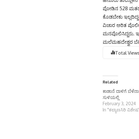
ಪೋಡಿನ 528 ಮತದಾ
ಕೊಡಬೇಕು ಇಲ್ಲದಿದ್ದ
ವಿಚಾರ ಅರಿತ ಪೊಲೀಸ
ಮನವೊಲಿಸಿದ್ದರು. ಇದ
ಮಲೆಮಹದೇಶ್ವರ ಬೆಟ್ಟ
Total Views
Related
ಕಾಡಾನೆ ದಾಳಿಗೆ ಬೆಳೆನ
ಸುಳಿಯಲ್ಲಿ
February 3, 2024
In "ಕಲ್ಯಾಣಸಿರಿ ವಿಶೇಷ