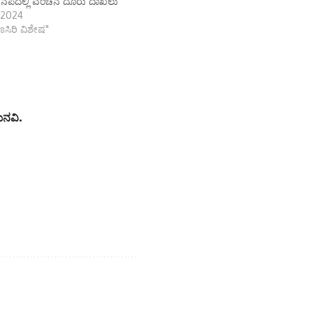
ೆಪದಲ್ಲಿ ವಂಚನೆ ದೂರು ದಾಖಲು
 2024
ಾಣಸಿರಿ ವಿಶೇಷ"
 ಮನವಿ.