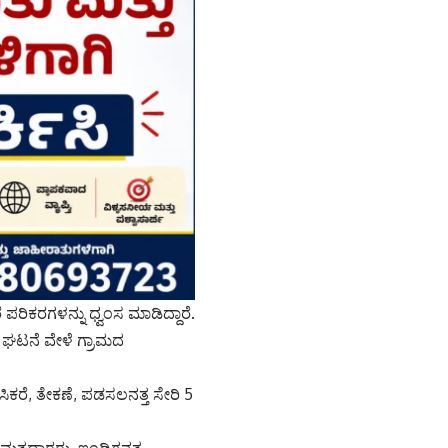
ಪರಿಕರಗಳನ್ನು ಧ್ವಂಸ ಮಾಡಿದ್ದಾರೆ.
ಈ ಘಟನೆ ವೇಳೆ ಗ್ರಾಮದ
ಕರೆ, ತೇಕಣೆ, ಪಡಸಲನತ್ತ ಸೇರಿ 5
0 ಮತದಾರರು, ಇಂಡಿಗನತ್ತ