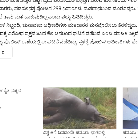
ರರು, ಪಡಸಲನತ್ತ ಪೋಡಿನ 298 ನಿವಾಸಿಗಳು ಮತದಾನದಿಂದ ದೂರವಿದ್ದರು
ರೆ ತಾವು ಮತ ಹಾಕುವುದಿಲ್ಲ ಎಂದು ಪಟ್ಟು ಹಿಡಿದಿದ್ದರು‌.
್ ಸಿಬ್ಬಂದಿ, ಚುನಾವಣಾ ಅಧಿಕಾರಿಗಳು ಮತದಾರರ ಮನವೊಲಿಸಲು ತೆರಳಿದ್ದರು. ಈ
ಕ್ಕೆ ವಿರೋಧ ವ್ಯಕ್ತಪಡಿಸಿದ ಕೆಲ ಜನರಿಂದ ಘಟನೆ ನಡೆದಿದೆ ಎಂಬ ಮಾಹಿತಿ ಸಿಕ್ಕಿದೆ
 ಪೊಲೀಸ್ ಠಾಣೆಯಲ್ಲಿ ಈ ಘಟನೆ ನಡೆದಿದ್ದು, ಸ್ಥಳಕ್ಕೆ ಪೋಲಿಸ್ ಅಧಿಕಾರಿಗಳು ಭೇಟಿ
:
0
ಾಶ ರೈತ ನಷ್ಟದ
"
ವಿಶ್ವ ಆನೆ ದಿನದಂದೇ ಹನೂರು ಭಾಗದಲ್ಲಿ
ಹನೂರು ಪ