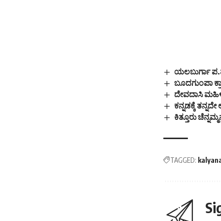
ಯಲಬುರ್ಗಾ ಪ.ಪಂ
ಬೂದಗುಂಪಾ ಕ್ರಾಸ
ದೇವದಾಸಿ ಮಹಿಳೆ
ಕನ್ನಡಕ್ಕೆ ತನ್ನ
ಕಿತ್ತೂರು ಚೆನ್ನಮ
TAGGED:
kalyan
Si