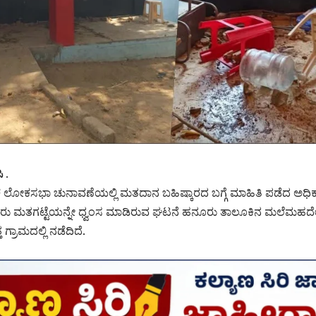
 .
ರಿಕ ಲೋಕಸಭಾ ಚುನಾವಣೆಯಲ್ಲಿ ಮತದಾನ ಬಹಿಷ್ಕಾರದ ಬಗ್ಗೆ ಮಾಹಿತಿ ಪಡೆದ ಅಧಿಕಾ
ವರು ಮತಗಟ್ಟೆಯನ್ನೇ ಧ್ವಂಸ ಮಾಡಿರುವ ಘಟನೆ ಹನೂರು ತಾಲೂಕಿನ ಮಲೆಮಹದೇಶ್
 ಗ್ರಾಮದಲ್ಲಿ ನಡೆದಿದೆ.