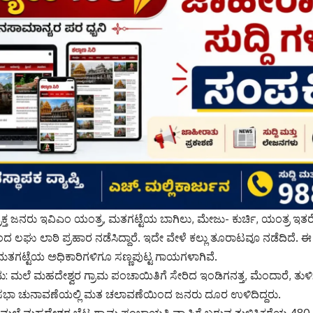
್ರಿಕ್ತ ಜನರು ಇವಿಎಂ ಯಂತ್ರ, ಮತಗಟ್ಟೆಯ ಬಾಗಿಲು, ಮೇಜು- ಕುರ್ಚಿ, ಯಂತ್ರ ಇತರೆ 
 ಲಘು ಲಾಠಿ ಪ್ರಹಾರ ನಡೆಸಿದ್ದಾರೆ. ಇದೇ ವೇಳೆ ಕಲ್ಲು ತೂರಾಟವೂ ನಡೆದಿದೆ. 
ತಗಟ್ಟೆಯ ಅಧಿಕಾರಿಗಳಿಗೂ ಸಣ್ಣಪುಟ್ಟ ಗಾಯಗಳಾಗಿವೆ.
 ಮಲೆ ಮಹದೇಶ್ವರ ಗ್ರಾಮ ಪಂಚಾಯಿತಿಗೆ ಸೇರಿದ ಇಂಡಿಗನತ್ತ, ಮೆಂದಾರೆ, ತುಳಿಸಿ
ಸಭಾ ಚುನಾವಣೆಯಲ್ಲಿ ಮತ ಚಲಾವಣೆಯಿಂದ ಜನರು ದೂರ ಉಳಿದಿದ್ದರು‌.
ಮಲೆ ಮಹದೇಶ್ವರ ಬೆಟ್ಟ ಗ್ರಾಮ ಪಂಚಾಯತಿ ವ್ಯಾಪ್ತಿಗೆ ಬರುವ ತುಳಿಸಿಕರೆಯ 48