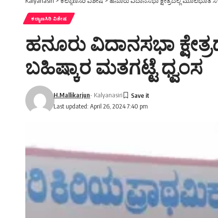
Kalyanasiri
>
ಕಲ್ಯಾಣಸಿರಿ ವಿಶೇಷ
>
ಹನೂರು ವಿದಾನಸಭಾ ಕ್ಷೇತ್ರದಲ್ಲಿ ಮೂಲಭೂತ ಸೌಲ
ಕಲ್ಯಾಣಸಿರಿ ವಿಶೇಷ
ಹನೂರು ವಿದಾನಸಭಾ ಕ್ಷೇತ್
ಬಹಿಷ್ಕಾರ ಮತಗಟ್ಟೆ ಧ್ವಂಸ
H.Mallikarjun
- Kalyanasiri
Last updated: April 26, 2024 7:40 pm