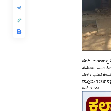
ವರದಿ : ಬಂಗಾರಪ್ಪ ಸಿ
ಹನೂರು
: ಸಾರ್ವತ್
ವೇಳೆ ಗ್ರಾಮದ ಕೆಲ
ವ್ಯಾಪ್ತಿಯ ಇಂಡಿಗನತ್ತ
ಜಾಹೀರಾತು