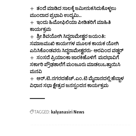
ತಂದೆ ಮಾಡಿದ ಸಾಲಕ್ಕೆ ಜಮೀನುಕಸಿದುಕೊಳ್ಳಲು
ಮುಂದಾದ ಪ್ರಭಾವಿ ಉದ್ಯಮಿ..
ಇಂದು ಹಿಮೋಫಿಲಿಯಾ ಪೀಡಿತರಿಗೆ ಮಾಹಿತಿ
ಕಾರ್ಯಕ್ರಮ
ಶ್ರೀ ಶಿವಯೋಗಿ ಸಿದ್ಧರಾಮೇಶ್ವರ ಜಯಂತಿ:
ಸಮಾಜಮುಖಿ ಕಾರ್ಯಗಳ ಮೂಲಕ ಕಾಯಕ ಯೋಗಿ
ಎನಿಸಿಕೊಂಡವರು ಸಿದ್ಧರಾಮೇಶ್ವರರು- ಅರವಿಂದ ವಡ್ಡರ್
ಸಂಸದೆ ಪ್ರಿಯಾಂಕಾ ಜಾರಕಿಹೊಳಿಗೆ ಮದಭಾವಿಗೆ
ಸರ್ಕಾರಿ ಪ್ರೌಢಶಾಲೆಗೆ ಮಂಜೂರು ಮಾಡಲುಒತ್ತಾಯಿಸಿ
ಮನವಿ
ಆರ್.ಟಿ.ನಗರದಹೆಚ್.ಎಂ.ಟಿ ಮೈದಾನದಲ್ಲಿ ಹೆಬ್ಬಾಳ
ವಿಧಾನ ಸಭಾ ಕ್ಷೇತ್ರದ ಜನಸ್ಪಂದನ ಕಾರ್ಯಕ್ರಮ
TAGGED:
kalyanasiri News