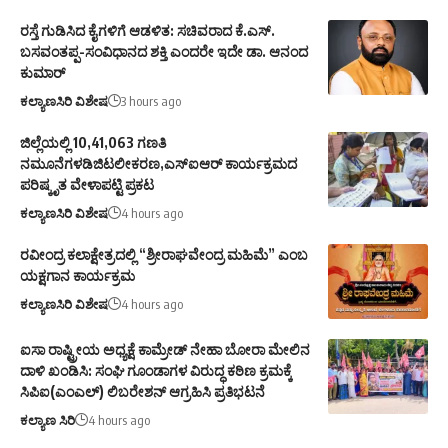
ರಸ್ತೆ ಗುಡಿಸಿದ ಕೈಗಳಿಗೆ ಆಡಳಿತ: ಸಚಿವರಾದ ಕೆ.ಎಸ್.
ಬಸವಂತಪ್ಪ-ಸಂವಿಧಾನದ ಶಕ್ತಿ ಎಂದರೇ ಇದೇ ಡಾ. ಆನಂದ
ಕುಮಾರ್
ಕಲ್ಯಾಣಸಿರಿ ವಿಶೇಷ
3 hours ago
ಜಿಲ್ಲೆಯಲ್ಲಿ 10,41,063 ಗಣತಿ
ನಮೂನೆಗಳಡಿಜಿಟಲೀಕರಣ,ಎಸ್ಐಆರ್ ಕಾರ್ಯಕ್ರಮದ
ಪರಿಷ್ಕೃತ ವೇಳಾಪಟ್ಟಿ ಪ್ರಕಟ
ಕಲ್ಯಾಣಸಿರಿ ವಿಶೇಷ
4 hours ago
ರವೀಂದ್ರ ಕಲಾಕ್ಷೇತ್ರದಲ್ಲಿ “ಶ್ರೀರಾಘವೇಂದ್ರ ಮಹಿಮೆ” ಎಂಬ
ಯಕ್ಷಗಾನ ಕಾರ್ಯಕ್ರಮ
ಕಲ್ಯಾಣಸಿರಿ ವಿಶೇಷ
4 hours ago
ಐಸಾ ರಾಷ್ಟ್ರೀಯ ಅಧ್ಯಕ್ಷೆ ಕಾಮ್ರೇಡ್ ನೇಹಾ ಬೋರಾ ಮೇಲಿನ
ದಾಳಿ ಖಂಡಿಸಿ: ಸಂಘಿ ಗೂಂಡಾಗಳ ವಿರುದ್ಧ ಕಠಿಣ ಕ್ರಮಕ್ಕೆ
ಸಿಪಿಐ(ಎಂಎಲ್) ಲಿಬರೇಶನ್ ಆಗ್ರಹಿಸಿ ಪ್ರತಿಭಟನೆ
ಕಲ್ಯಾಣ ಸಿರಿ
4 hours ago