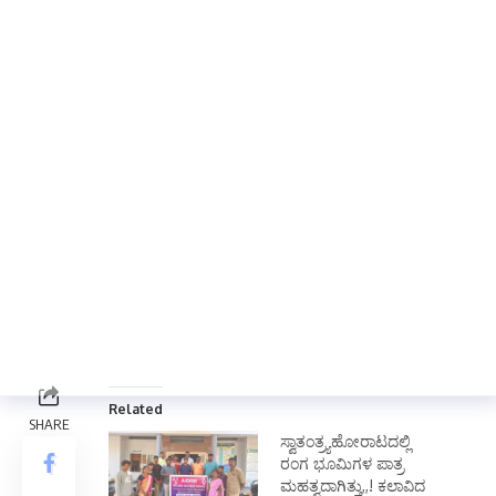
ಈ ಘಟನೆಯ ಬಗ್ಗೆ ನಿರ್ಲಕ್ಷö್ಯ ಧೋರಣೆ
ಅನುಸರಿಸುತ್ತಿದ್ದಾರೆ. ಅವರ ವಿರುದ್ಧ ಕ್ರಮ ಕೈಗೊಳ್ಳಬೇಕು
ಎಂದು ಆಗ್ರಹಿಸಿದರು.
ಸಂದರ್ಭದಲ್ಲಿ ಹುಸೇನಪ್ಪ ಹಂಚಿನಾಳ ವಕೀಲರು,
ಡಿ.ಭೋಜಪ್ಪ, ಹುಲುಗಪ್ಪ ಮಾಗಿ ವಕೀಲರು, ಬಸವರಾಜ
ಚಲವಾದಿ, ಹಂಪೇಶ ಹರಗೋಲು, ಹನುಮಂತ ಮೂಳೆ,
ಹೊನ್ನೂರಪ್ಪ ಢಣಾಪುರ. ಯಮನೂರ್ ಭಟ್ ಹಾಗು ವೀರೇಶ
ಆರತಿ ಸೇರಿದಂತೆ ಇತರ ಪ್ರಗತಿಪರ ಹೋರಾಟಗಾರರು
ಭಾಗವಹಿಸಿದ್ದರು.
Total Views:
0
Related
ಸ್ವಾತಂತ್ರ್ಯಹೋರಾಟದಲ್ಲಿ
ರಂಗ ಭೂಮಿಗಳ ಪಾತ್ರ
ಮಹತ್ವದಾಗಿತ್ತು,,! ಕಲಾವಿದ