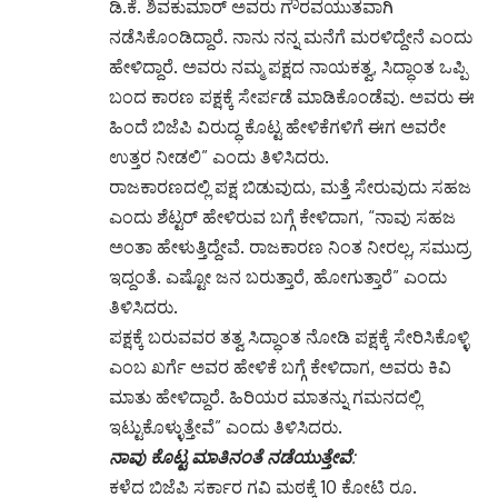
ಡಿ.ಕೆ. ಶಿವಕುಮಾರ್ ಅವರು ಗೌರವಯುತವಾಗಿ
ನಡೆಸಿಕೊಂಡಿದ್ದಾರೆ. ನಾನು ನನ್ನ ಮನೆಗೆ ಮರಳಿದ್ದೇನೆ ಎಂದು
ಹೇಳಿದ್ದಾರೆ. ಅವರು ನಮ್ಮ ಪಕ್ಷದ ನಾಯಕತ್ವ, ಸಿದ್ಧಾಂತ ಒಪ್ಪಿ
ಬಂದ ಕಾರಣ ಪಕ್ಷಕ್ಕೆ ಸೇರ್ಪಡೆ ಮಾಡಿಕೊಂಡೆವು. ಅವರು ಈ
ಹಿಂದೆ ಬಿಜೆಪಿ ವಿರುದ್ಧ ಕೊಟ್ಟ ಹೇಳಿಕೆಗಳಿಗೆ ಈಗ ಅವರೇ
ಉತ್ತರ ನೀಡಲಿ” ಎಂದು ತಿಳಿಸಿದರು.
ರಾಜಕಾರಣದಲ್ಲಿ ಪಕ್ಷ ಬಿಡುವುದು, ಮತ್ತೆ ಸೇರುವುದು ಸಹಜ
ಎಂದು ಶೆಟ್ಟರ್ ಹೇಳಿರುವ ಬಗ್ಗೆ ಕೇಳಿದಾಗ, “ನಾವು ಸಹಜ
ಅಂತಾ ಹೇಳುತ್ತಿದ್ದೇವೆ. ರಾಜಕಾರಣ ನಿಂತ ನೀರಲ್ಲ, ಸಮುದ್ರ
ಇದ್ದಂತೆ. ಎಷ್ಟೋ ಜನ ಬರುತ್ತಾರೆ, ಹೋಗುತ್ತಾರೆ” ಎಂದು
ತಿಳಿಸಿದರು.
ಪಕ್ಷಕ್ಕೆ ಬರುವವರ ತತ್ವ ಸಿದ್ಧಾಂತ ನೋಡಿ ಪಕ್ಷಕ್ಕೆ ಸೇರಿಸಿಕೊಳ್ಳಿ
ಎಂಬ ಖರ್ಗೆ ಅವರ ಹೇಳಿಕೆ ಬಗ್ಗೆ ಕೇಳಿದಾಗ, ಅವರು ಕಿವಿ
ಮಾತು ಹೇಳಿದ್ದಾರೆ. ಹಿರಿಯರ ಮಾತನ್ನು ಗಮನದಲ್ಲಿ
ಇಟ್ಟುಕೊಳ್ಳುತ್ತೇವೆ” ಎಂದು ತಿಳಿಸಿದರು.
ನಾವು ಕೊಟ್ಟ ಮಾತಿನಂತೆ ನಡೆಯುತ್ತೇವೆ
:
ಕಳೆದ ಬಿಜೆಪಿ ಸರ್ಕಾರ ಗವಿ ಮಠಕ್ಕೆ 10 ಕೋಟಿ ರೂ.