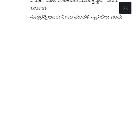
ಬದುಕಿನ ಮೇಲೆ ರಾಜಕಾರಣ ಮಾಡುತ್ತಿದ್ದೇವೆ” ಎಂದು
ತಿಳಿಸಿದರು.
ಸುಬ್ಬಾರೆಡ್ಡಿ ಅವರು ನಿಗಮ ಮಂಡಳಿ ಸ್ಥಾನ ಬೇಡ ಎಂದು
ಹೇಳಿರುವ ಬಗ್ಗೆ ಕೇಳಿದಾಗ, “ಅವರೊಬ್ಬರೇ ಅಲ್ಲ ಬಹಳ ಜನ
ಬೇಡ ಎಂದಿದ್ದಾರೆ. ತುಕಾರಾಮ್, ತನ್ವೀರ್ ಸೇಠ್,
ರಾಘವೇಂದ್ರ, ರಿಜ್ವಾನ್ ಅರ್ಷದ್ ಅವರು ಬೇಡ ಎಂದು
ಹೇಳಿದ್ದಾರೆ” ಎಂದು ತಿಳಿಸಿದರು.
ಹೈಕಮಾಂಡ್ ಪಟ್ಟಿ ಬದಲಿಸಿದ್ದಾರೆ ಎಂದು ಕೇಳಿದಾಗ,
“ಯಾವ ಪಟ್ಟಿಯನ್ನು ಬದಲಿಸಿಲ್ಲ. ನಾವು ಹೇಳಿದಂತೆ ಪಟ್ಟಿ
ಮಾಡಿದ್ದು, ಅದಕ್ಕೆ ಅನುಮೋದನೆ ನೀಡಲಾಗಿದೆ” ಎಂದು
ತಿಳಿಸಿದರು.
ಯತ್ನಾಳ್ ಅವರ ಕಾರ್ಖಾನೆ ಬಂದ್ ಮಾಡುತ್ತಿರುವುದರ ಬಗ್ಗೆ
ಕೇಳಿದಾಗ, “ಮಾಲಿನ್ಯ ನಿಯಂತ್ರಣ ಮಂಡಳಿ ಮಾನದಂಡ
ಹಾಗೂ ಕ್ರಮಗಳ ಬಗ್ಗೆ ನನಗೆ ಗೊತ್ತಿಲ್ಲ. ನಾವು ಅವರ ವಿರುದ್ಧ
ಯಾಕೆ ದ್ವೇಷ ಮಾಡೋಣ” ಎಂದು ತಿಳಿಸಿದರು.
ಮುಖ್ಯಮಂತ್ರಿ ಐದು ವರ್ಷ ಅಧಿಕಾರದಲ್ಲಿ ಇರುತ್ತಾರ ಎಂದು
ಕೇಳಿದಾಗ, “ಈಗ ಅವರೇ ಮುಖ್ಯಮಂತ್ರಿ ಆಗಿದ್ದಾರಲ್ಲ. ನಿಮಗೆ