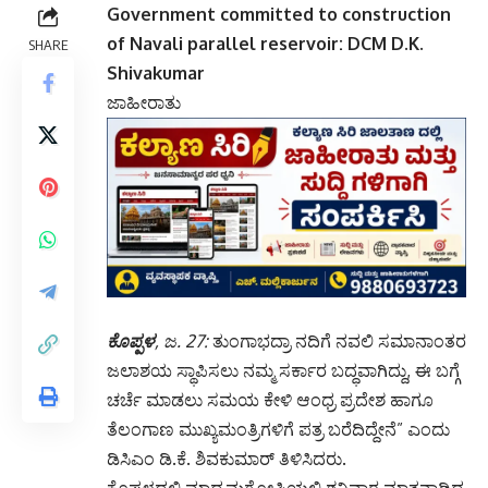
Government committed to construction
of Navali parallel reservoir: DCM D.K.
SHARE
Shivakumar
ಜಾಹೀರಾತು
ಕೊಪ್ಪಳ
, ಜ. 27:
ತುಂಗಾಭದ್ರಾ ನದಿಗೆ ನವಲಿ ಸಮಾನಾಂತರ
ಜಲಾಶಯ ಸ್ಥಾಪಿಸಲು ನಮ್ಮ ಸರ್ಕಾರ ಬದ್ಧವಾಗಿದ್ದು, ಈ ಬಗ್ಗೆ
ಚರ್ಚೆ ಮಾಡಲು ಸಮಯ ಕೇಳಿ ಆಂಧ್ರ ಪ್ರದೇಶ ಹಾಗೂ
ತೆಲಂಗಾಣ ಮುಖ್ಯಮಂತ್ರಿಗಳಿಗೆ ಪತ್ರ ಬರೆದಿದ್ದೇನೆ” ಎಂದು
ಡಿಸಿಎಂ ಡಿ.ಕೆ. ಶಿವಕುಮಾರ್ ತಿಳಿಸಿದರು.
ಕೊಪ್ಪಳದಲ್ಲಿ ಮಾಧ್ಯಮಗೋಷ್ಠಿಯಲ್ಲಿ ಶನಿವಾರ ಮಾತನಾಡಿದ