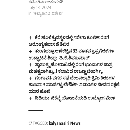
ಸಚಿವಶಿವರಾಜತಂಗಡಗಿ
ಲಿಮಿಟೆಡ್‌ನ ಇ
July 18, 2024
ಪೋರ್ಟಲ್‌ನಲ್ಲಿ ಇ-
In "ಕಲ್ಯಾಣಸಿರಿ ವಿಶೇಷ"
ಹರಾಜು ಇದೇ ಜುಲೈ 29
ರಂದು ಬೆಳಿಗ್ಗೆ 10
ಗಂಟೆಯಿAದ ಮಧ್ಯಾಹ್ನ 12
ಗಂಟೆಯವರೆಗೆ ನೇರ
ಕೆರೆ ಹೂಳೆತ್ತುವಸ್ಥಳದಲ್ಲಿ ನರೇಗಾ ಕೂಲಿಕಾರರಿಗೆ
ಹರಾಜು…
ಆರೋಗ್ಯ ತಪಾಸಣೆ ಶಿಬಿರ
ತುಂಗಭದ್ರಾ ಆಣೆಕಟ್ಟಿನ 33 ನೂತನ ಕ್ರಸ್ಟ ಗೇಟ್‌ಗಳ
ಉದ್ಘಾಟನೆ ಶೀಘ್ರ: ಡಿ.ಕೆ.ಶಿವಕುಮಾರ್
ಸ್ವಾತಂತ್ರ್ಯಹೋರಾಟದಲ್ಲಿ ರಂಗ ಭೂಮಿಗಳ ಪಾತ್ರ
ಮಹತ್ವದಾಗಿತ್ತು,,! ಕಲಾವಿದ ರಾಜಣ್ಣ ಜೇವರ್ಗಿ,,
ಗಂಗಾವತಿ ನಗರ ಸಭೆ ಬೇಜವಬ್ದಾರಿ:ಕ್ರಿಮಿ ಕೀಟಗಳ
ತಾಣವಾಗಿ ಮಾರ್ಪಟ್ಟ ಲೇಔಟ್- ನಿವಾಸಿಗಳ ಜೀವದ ರಕ್ಷಣೆ
ಯಾರ ಹೊಣೆ
ಡಿಡಿಯು-ಜಿಕೆವೈ ಯೋಜನೆಯಡಿ ಉದ್ಯೋಗ ಮೇಳ
TAGGED:
kalyanasiri News