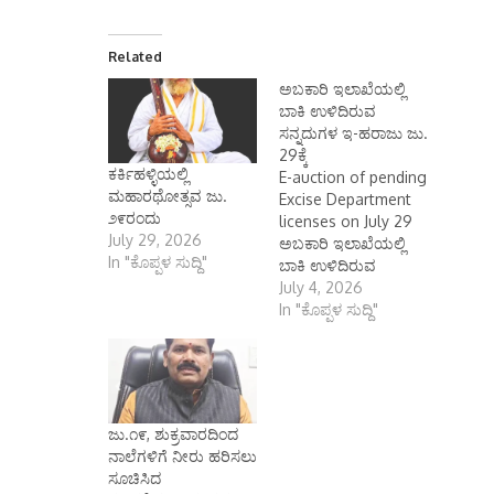
Related
ಅಬಕಾರಿ ಇಲಾಖೆಯಲ್ಲಿ
ಬಾಕಿ ಉಳಿದಿರುವ
ಸನ್ನದುಗಳ ಇ-ಹರಾಜು ಜು.
29ಕ್ಕೆ
ಕರ್ಕಿಹಳ್ಳಿಯಲ್ಲಿ
E-auction of pending
ಮಹಾರಥೋತ್ಸವ ಜು.
Excise Department
೨೯ರಂದು
licenses on July 29
July 29, 2026
ಅಬಕಾರಿ ಇಲಾಖೆಯಲ್ಲಿ
In "ಕೊಪ್ಪಳ ಸುದ್ದಿ"
ಬಾಕಿ ಉಳಿದಿರುವ
ಸನ್ನದುಗಳ ಇ-ಹರಾಜು ಜು.
July 4, 2026
29ಕ್ಕೆ ಕೊಪ್ಪಳ ಜುಲೈ 04
In "ಕೊಪ್ಪಳ ಸುದ್ದಿ"
(ಕರ್ನಾಟಕ ವಾರ್ತೆ):
ಅಬಕಾರಿ ಇಲಾಖೆಯಲ್ಲಿ
ಸ್ಥಗಿತಗೊಂಡಿರುವ,
ಮಂಜೂರಾಗದೇ ಬಾಕಿ
ಉಳಿದಿರುವ ಸನ್ನದುಗಳನ್ನು
ಜು.೧೯, ಶುಕ್ರವಾರದಿಂದ
ಭಾರತ ಸರ್ಕಾರದ ಸ್ವಾಮ್ಯದ
ನಾಲೆಗಳಿಗೆ ನೀರು ಹರಿಸಲು
ಸಂಸ್ಥೆಯಾದ
ಸೂಚಿಸಿದ
ಎಂ.ಎಸ್.ಟಿ.ಸಿ