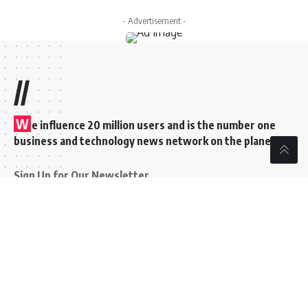
- Advertisement -
//
W
e influence 20 million users and is the number one
business and technology news network on the planet
Sign Up for Our Newsletter
Subscribe to our newsletter to get our newest articles
instantly!
[mc4wp_form id=”847″]