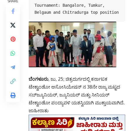
SHARE
Tournament: Bangalore, Tumkur, 
Belgaum and Chitradurga top position
ಬೆಂಗಳೂರು
, ಜು, 25; ಚಿತ್ರದುರ್ಗದಲ್ಲಿ ಕರ್ನಾಟಕ
ಟೇಕ್ವಾಂಡೋ ಅಸೋಸಿಯೇಷನ್ ನ 38ನೇ ರಾಜ್ಯ ಮಟ್ಟದ
ಸಬ್‌ಜ್ಯೂನಿಯರ್, ಜ್ಯೂನಿಯರ್ ಮತ್ತು ಸೀನಿಯರ್
ಟೇಕ್ವಾಂಡೋ ಪಂದ್ಯಾವಳಿ ಯಶಸ್ವಿಯಾಗಿ ಮುಕ್ತಾಯವಾಗಿದೆ.
ಜಾಹೀರಾತು