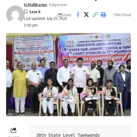
H.Mallikarjun
- Kalyanasiri
Share
1 Min Read
Last updated: July 25, 2023
2:00 pm
38th State Level Taekwondo 