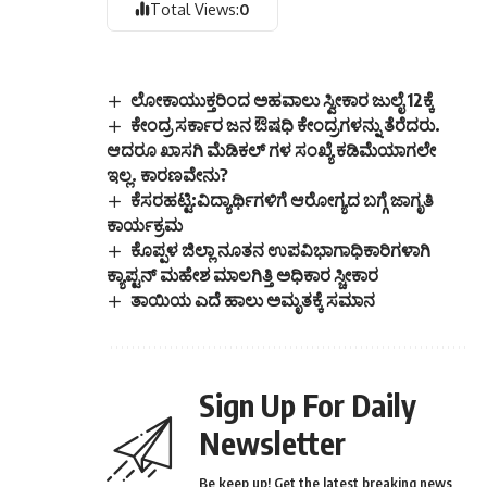
Total Views:
0
ಲೋಕಾಯುಕ್ತರಿಂದ ಅಹವಾಲು ಸ್ವೀಕಾರ ಜುಲೈ 12ಕ್ಕೆ
ಕೇಂದ್ರ ಸರ್ಕಾರ ಜನ ಔಷಧಿ ಕೇಂದ್ರಗಳನ್ನು ತೆರೆದರು.
ಆದರೂ ಖಾಸಗಿ ಮೆಡಿಕಲ್ ಗಳ ಸಂಖ್ಯೆ ಕಡಿಮೆಯಾಗಲೇ
ಇಲ್ಲ. ಕಾರಣವೇನು?
ಕೆಸರಹಟ್ಟಿ:ವಿದ್ಯಾರ್ಥಿಗಳಿಗೆ ಆರೋಗ್ಯದ ಬಗ್ಗೆ ಜಾಗೃತಿ
ಕಾರ್ಯಕ್ರಮ
ಕೊಪ್ಪಳ ಜಿಲ್ಲಾ ನೂತನ ಉಪವಿಭಾಗಾಧಿಕಾರಿಗಳಾಗಿ
ಕ್ಯಾಪ್ಟನ್ ಮಹೇಶ ಮಾಲಗಿತ್ತಿ ಅಧಿಕಾರ ಸ್ಚೀಕಾರ
ತಾಯಿಯ ಎದೆ ಹಾಲು ಅಮೃತಕ್ಕೆ ಸಮಾನ
Sign Up For Daily
Newsletter
Be keep up! Get the latest breaking news