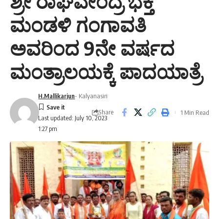
ಶ್ರೀ ರಾಘವೇಂದ್ರ ಭಕ್ತ
ಮಂಡಳಿ ಗಂಗಾವತಿ
ಅವರಿಂದ 9ನೇ ವರ್ಷದ
ಮಂತ್ರಾಲಯಕ್ಕೆ ಪಾದಯಾತ್ರೆ
H.Mallikarjun
- Kalyanasiri
Share
1 Min Read
Last updated: July 10, 2023
1:27 pm