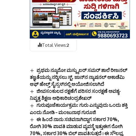
Total Views:
2
ಪ್ರಥಮ ನ್ಯೂರೋ ಮಸ್ಕ್ಯುಲರ್ ಸಮರ್ ಶಾಲೆ ರೀಜನಲ್
ತಜ್ಞತೆಯನ್ನು ನರ‍್ಮಿಸಲು ಸ್ಟ್. ಜಾನ್‌ನ ನ್ಯಾಷನಲ್ ಅಕಾಡೆಮಿ
ಆಫ್ ಹೇಲ್ತ್ ಸೈನ್ಸಸ್‌ನಲ್ಲಿ ಆಯೋಜಿಸಲಾಗಿದೆ
ಜೀವಸಂಕುಲದ ರಕ್ಷಣೆಗೆ ಪರಿಸರ ಸಂರಕ್ಷಣೆ ಅವಶ್ಯ-
ನಿವೃತ್ತ ಶಿಕ್ಷಣ ಅಧಿಕಾರಿಚಂದ್ರಶೇಖರ್
ಗುರುಪೂಜೆಕಾರ್ಯಕ್ರಮ: ಗುರು ಎನ್ನುವುದು ಒಂದು ಶಕ್ತಿ
ಎಂದು ನೋಡಿ – ಮಂಜುನಾಥ ಗುರೂಜಿ
ಈ ಹಿಂದೆ ನಾನು ಸಚಿವನಾಗಿದ್ದಾಗ ಸರ್ಕಾರ 70%,
ರೋಗಿ 30% ಪಾವತಿ ಮಾಡುವ ವ್ಯವಸ್ಥೆ ಇತ್ತುಈಗ ರೋಗಿ
70%, ಸರ್ಕಾರ 30% ಬಿಲ್‌ ಪಾವತಿಸುತ್ತದೆ । ಈ ಸೌಲಭ್ಯ