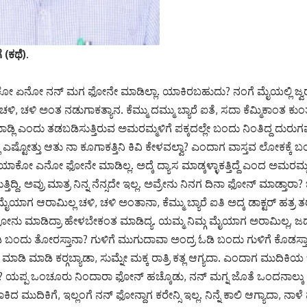
(ಕಥೆ).
ಕೋ ಏನೋ ನನ್ ಮಗ ಫೋನೇ ಮಾಡಿಲ್ಲಾ. ಯಾಕಿರಬಹುದು? ನಂಗೆ ಮೈಯಲ್ಲಿ ಜ್ವರ
 ಚಳಿ, ಚಳಿ ಅಂತ ನಡುಗಾಕತ್ಯಾನ. ಕೆಮ್ಮು ದಮ್ಮು ಬ್ಯಾರೆ ಐತೆ, ಸದಾ ಕೆಮ್ಮಿಕಾಂತ ಕು
ಡ್ಲಿ ಎಂದು ತಡಬಡಿಸುತ್ತಿರುವ ಅಮರಮ್ಮಳಿಗೆ ಪಕ್ಕದಲ್ಲೇ ಬಂದು ನಿಂತಿದ್ದ ದುರುಗ
ಎಷ್ಟೋತ್ತು ಆತು ನಾ ಕೂಗಾಕತ್ತಿನಿ ಕಿವಿ ಕೇಳವಲ್ವಾ? ಎಂದಾಗ ವಾಸ್ತವ ಲೋಕಕ್ಕೆ 
ಯಾಕೋ ಎನೋ ಫೋನೇ ಮಾಡಿಲ್ಲ. ಅದ್ಕೆ ದ್ಯಾಸ ಮಾಡ್ಕಳ್ಳಾಕತ್ತಿದ್ದೆ ಎಂದ ಅಮರಮ್ಮ
್ತಿದ್ದಿ. ಅವ್ರು ಮಾತ್ರ ನಿನ್ನ ನೆನ್ಸದೇ ಇಲ್ಲ. ಅವ್ರೇನು ನಿನಗ ದಿನಾ ಫೋನ್ ಮಾಡ್ತಾರಾ
ಯಾಗ ಆರಾಮಿಲ್ಲ ಚಳಿ, ಚಳಿ ಅಂತಾನಾ, ಕೆಮ್ಮು ಬ್ಯಾರೆ ಐತಿ ಅದ್ಕ ಡಾಕ್ಟರ್ ಹತ್ರ ತರ‍್ಸಬೇಕಿ
ು ಮಾಡಿದ್ರಾ ಹೇಳಬೇಕಂತ ಮಾಡಿದ್ಯ. ಯಮ್ಮ ನಿಮ್ಗ ಮೈಯಾಗ ಅರಾಮಿಲ್ಲ, ಜಡ್ಡ
ಂದು ತೋರಸ್ತಾನಾ? ಗುಳಿಗೆ ಮುಗುದಾವಾ ಅಂದ್ರ ಓಡಿ ಬಂದು ಗುಳಿಗೆ ಕೊಡಸ್ತಾನ
 ಮಾಡಿ ಮಾಡಿ ಕರ‍್ಗಬ್ಯಾಡಾ, ಸುಮ್ನೇ ಮಕ್ಕ ರಾತ್ರಿ ಕತ್ಲ ಆಗ್ಯದಾ. ಎಂದಾಗ ಮುದಿಕಿ
ಪ್ಪ ಒಂಚೂರು ನಿಂದಾರಾ ಫೋನ್ ಹಚ್ಕೊಡು, ನನ್ ಮಗ್ನ ಜೊತೆ ಒಂದನಾಲ್ಕು ಮಾ
ದ ಮುದಿಕಿಗೆ, ಇಲ್ಲಂಗೆ ನನ್ ಫೋನ್ದಾಗ ಕರೇನ್ಸಿ ಇಲ್ಲ. ನಿನ್ನೆ ಕಾಲಿ ಆಗ್ಯಾದಾ, ನಾಳೆ