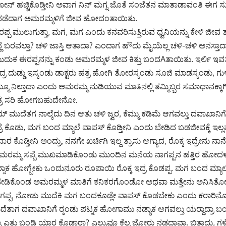
 ಫೋನ್ ಹಚ್ಚಿಕೊಡ್ತೀನಿ ಅವಾಗ ನಿನ್ ಮಗ್ನ ಜೊತೆ ಸಂಜೆತನ ಮಾತಾಡಾವಂತಿ ಈಗ ಸುಮ
ದ ನಡೆದಾಗ ಅಮರಮ್ಮಳಿಗೆ ಜೀವ ಹೋದಂತಾಯಿತು.
ಈರಪ್ಪ ಮುಲುಗುತ್ತಾ, ಮಗ, ಮಗ ಎಂದು ಕನವರಿಸುತ್ತಿರುವ ಧ್ವನಿಯನ್ನು ಕೇಳಿ ಜೀ
್ದೆ ಬರವಲ್ತಾ? ಚಳಿ ಜಾಸ್ತಿ ಆತಾದಾ? ಎಂದಾಗ ಹೌದು ಮೈಯೆಲ್ಲ ಚಳಿ-ಚಳಿ ಅನಸ್ತ
ುದುಕ ಈರಪ್ಪನನ್ನು ಕಂಡು ಅಮರಮ್ಮಳ ಜೀವ ಕಿತ್ತು ಬಂದAತಾಯಿತು. ಇರ್ಲಿ ಇವತ್
್ರ ದುಡ್ಡು ಇಸ್ಕಂಡು ಡಾಕ್ಟರು ಹತ್ರ ಹೋಗಿ ತೋರಸ್ಕಂಡು ಸೂಜಿ ಮಾಡಸ್ಕಂಡು, ಗುಳ
ೆಮ್ಮೂ ನಿಲ್ತಾದಾ ಎಂದು ಅಮರಮ್ಮ ನುಡಿಯುವ ಮಾತಿನಲ್ಲಿ ತಮ್ಮಿಬ್ಬರ ಸಮಾಧಾನಕ
ಮಾತ್ರ ಸರಿ ಹೋಗಬಹುದೇನೋ.
್ ಮುದೆತಗ ನಾಲ್ಕೆದು ದಿನ ಆತು ಚಳಿ ಜ್ವರ, ಕೆಮ್ಮು ಕಡಿಮೆ ಆಗವಲ್ತು ದವಾಖಾನಿಗ
ರೆ ಕೊಡು, ಮಗ ಬಂದ ಮ್ಯಾಲೆ ವಾಪಸ್ ಕೊಡ್ತೀನಿ ಎಂದು ಬೇಡಿದ ಬಡಜೀವಕ್ಕೆ ಇಲ್ಲ
ಾರ ಕೊಡ್ತೀನಿ ಅಂದ್ರು, ನನಗೇ ಖರ್ಚಿಗಿ ಇಲ್ದ ತ್ರಾಸು ಆಗ್ಯಾದ, ರೊಕ್ಕ ಇದ್ರೇನು ನಾನೇ ಕ
ರಮ್ಮ ಸಪ್ಪೆ ಮುಖಮಾಡಿಕೊಂಡು ಮುಂದಿನ ಮನೆಯ ನಾಗಪ್ಪನ ಹತ್ತಿರ ಹೋದಳು. 
್ಸಾಕ ಹೋಗ್ಬೇಕು ಒಂದುನೂರು ರೂಪಾಯಿ ರೊಕ್ಕ ಇದ್ರ ಕೊಡಪ್ಪ. ಮಗ ಬಂದ ಮ್ಯಾಲೆ 
ಿಕೊಂಡ ಅಮರಮ್ಮಳ ಮಾತಿಗೆ ಕನಿಕರಗೊಂಡೋ ಅಥವಾ ಮತ್ತೇನು ಅನಿಸಿತೋ ಒಟ
ಗಪ್ಪ, ನೋಡು ಮುದೆಕಿ ಮಗ ಬಂದಕೂಡ್ಲೇ ವಾಪಸ್ ಕೊಡಬೇಕು ಎಂದು ಕರಾರಿನೊಂದ
ೆತಾಗ ದವಾಖಾನಿಗೆ ರ‍್ಕಂಡು ಪಟ್ನಕ ಹೋಗಾಮು ನಡ್ಯಾಕ ಆಗವಲ್ತು ಯರ‍್ದಾದ್ರಾ ಬಂಡ
್ತು ಬಂಡಿ ಯಾರ ಕೊಡ್ತಾರಾ? ಎಲ್ರುವೂ ಕೆಲ್ಸ ಜೋರು ನಡದಾವಾ. ಬಿತ್ತಾದು, ಗ