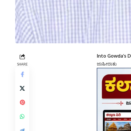
Into Gowda’s D
ಜಾಹೀರಾತು
SHARE