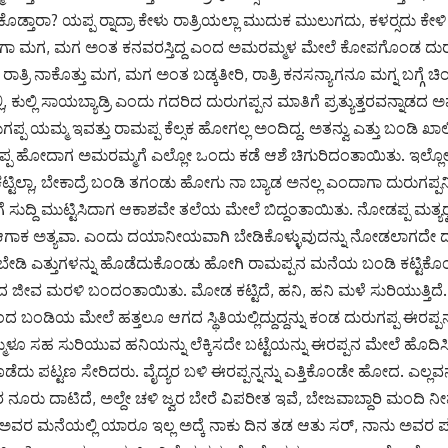
ೊಡ್ತಾರಾ? ಯಪ್ಪ ರ‍್ನಾದ್ರಾ ಕೇಳು ರಾತ್ರಿಯಲ್ಲಾ ಮುದುಕ ಮುಲುಗದು, ಕಳರ‍್ಸದು 
ಾಗಾ ಮಗ, ಮಗ ಅಂತ ಕನವರಸ್ತಿದ್ದ ಎಂದ ಅಮರಮ್ಮಳ ಮೇಲೆ ಕೋಪಗೊಂಡ ದುರುಗಪ್ಪ
ರಾತ್ರಿ ನಾಕೊತ್ತು ಮಗ, ಮಗ ಅಂತ ಬಡ್ಕತೀರಿ, ರಾತ್ರಿ ಕನಸನ್ಯಾಗನೂ ಮಗ್ನ ಬಗ್ಗೆ ಚಿಂ
್ಲಿ, ಕುಲ್ಲಿ ಸಾಯಬ್ಯಾಡ್ರಿ ಎಂದು ಗದರಿದ ದುರುಗಪ್ಪನ ಮಾತಿಗೆ ಪ್ರತ್ಯುತ್ತರವನ್ನಾಡ
 ಯಮ್ಮ ಇವತ್ತು ರಾಮಪ್ಪ ಕೆಲ್ಸಕ ಹೋಗಲ್ಲ ಅಂದಿದ್ದ. ಅತನ್ವು ಎತ್ತು ಬಂಡಿ ಖಾಲಿ ರ‍
ರುಗಪ್ಪ ಹೋದಾಗ ಅಮರಮ್ಮಗೆ ಎಲ್ಲೋ ಒಂದು ಕಡೆ ಆಶೆ ಚಿಗುರಿದಂತಾಯಿತು. ಇಲ್
ಕಟ್ಟಿಲ್ಲಾ, ಬೇಕಾದ್ರೆ ಬಂಡಿ ತಗಂಡು ಹೋಗು ನಾ ಬ್ಯಾಡ ಅನಲ್ಲ ಎಂದಾಗಾ ದುರುಗಪ್
ಸುದ್ದಿ ಮುಟ್ಟಿಸಿದಾಗ ಆಕಾಶವೇ ತಲೆಯ ಮೇಲೆ ಬಿದ್ದಂತಾಯಿತು. ನೋಡಪ್ಪ ಮತ್ಯರ‍
ಾಸ್ತಿ ಆಗಾಕ ಅತ್ಯವಾ. ಎಂದು ದಯಾನೀಯವಾಗಿ ಬೇಡಿಕೊಳ್ಳುವುದನ್ನು ನೋಡಲಾಗದೇ ದ
, ಬೇಡಿ ಎತ್ತುಗಳನ್ನು ಹೊಡೆದುಕೊಂಡು ಹೋಗಿ ರಾಮಪ್ಪನ ಮನೆಯ ಬಂಡಿ ಕಟ್ಟಿಕೊ
ಜೀವ ಮರಳಿ ಬಂದಂತಾಯಿತು. ಮೋಡ ಕಟ್ಟಿದೆ, ಹನಿ, ಹನಿ ಮಳೆ ಸುರಿಯುತ್ತಿದೆ.
್ದರಿಂದ ಬಂಡಿಯ ಮೇಲೆ ಹತ್ತಲೂ ಆಗದ ಸ್ಥಿತಿಯಲ್ಲಿದ್ದುದ್ದನ್ನು ಕಂಡ ದುರುಗಪ್ಪ ಈರಪ್
ಮ್ಮಳೂ ಸಹ ಸುರಿಯುವ ಹನಿಯನ್ನು ಲೆಕ್ಕಿಸದೇ ಬಟ್ಟೆಯನ್ನು ಈರಪ್ಪನ ಮೇಲೆ ಹೊದಿಸಿ
ು ಪಟ್ಟಣ ಸೇರಿದರು. ವೈದ್ಯರ ಬಳಿ ಈರಪ್ಪನ್ನನ್ನು ಎತ್ತಿಕೊಂಡೇ ಹೋದ. ಎಲ್ಲವನ್ನೂ
ವರ ನೂರು ದಾಟಿದೆ, ಅಲ್ದೇ ಚಳಿ ಜ್ವರ ಬೇರೆ ವಿಪರೀತ ಇವೆ, ಬೇಜವಾಬ್ದಾರಿ ಮಂದಿ 
ರ್ ಅವರ ಮನೆಯಲ್ಲಿ ಯಾರೂ ಇಲ್ಲ ಅದ್ಕೆ ನಾಕು ದಿನ ತಡ ಆತು ಸರ್, ನಾನು ಅವರ