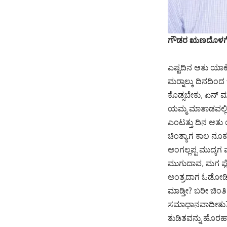
ಗೌಡರ ಋಣದೊಳಗೆ 
ಎಷ್ಟದಿನ ಆತು ಯಾ
ಮರ‍್ನಾಲ್ಕು ದಿನದಿಂದ
ಕೊಡ್ಸಬೇಕು, ಏನ್ ಮಾ
ಯಮ್ಮ ಮಾತಾಡವಲ್ಲಿ 
ಎಂಟತ್ತು ದಿನ ಆತು 
ಚಿಂತ್ಯಾಗ ಕಾಲ ನೂಕುತ
ಅಂಗಲ್ಲಪ್ಪ ಮುದ್ಕಗ ಮೈ
ಮುಗುದಾವ, ಮಗ ಫೋನ
ಅಂತ್ರದಾಗ ಓಡೋಡಿ ಬ
ಮಾಡ್ತೀ? ಬರೀ ಚಿಂತಿ
ಸಮಾಧಾನವಾದೀತು? ಯ
ತುಡಿತವನ್ನು ಹೊರಹಾಕಿ