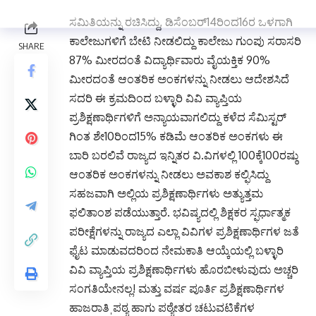
ಕಾಲೇಜುಗಳಿಗೆ ಆಂತರಿಕ ಅಂಕಗಳ ಪರಶೀಲನಾ
ಸಮಿತಿಯನ್ನು ರಚಿಸಿದ್ದು, ಡಿಸೆಂಬರ್14ರಿಂದ16ರ ಒಳಗಾಗಿ
ಕಾಲೇಜುಗಳಿಗೆ ಬೇಟಿ ನೀಡಲಿದ್ದು ಕಾಲೇಜು ಗುಂಪು ಸರಾಸರಿ
87% ಮೀರದಂತೆ ವಿದ್ಯಾರ್ಥಿವಾರು ವೈಯಕ್ತಿಕ 90%
ಮೀರದಂತೆ ಆಂತರಿಕ ಅಂಕಗಳನ್ನು ನೀಡಲು ಆದೇಶಸಿದೆ
ಸದರಿ ಈ ಕ್ರಮದಿಂದ ಬಳ್ಳಾರಿ ವಿವಿ ವ್ಯಾಪ್ತಿಯ
ಪ್ರಶಿಕ್ಷಣಾರ್ಥಿಗಳಿಗೆ ಅನ್ಯಾಯವಾಗಲಿದ್ದು ಕಳೆದ ಸೆಮಿಸ್ಟರ್
ಗಿಂತ ಶೇ10ರಿಂದ15% ಕಡಿಮೆ ಆಂತರಿಕ ಅಂಕಗಳು ಈ
ಬಾರಿ ಬರಲಿವೆ ರಾಜ್ಯದ ಇನ್ನಿತರ ವಿ.ವಿಗಳಲ್ಲಿ 100ಕ್ಕೆ100ರಷ್ಠು
ಆಂತರಿಕ ಅಂಕಗಳನ್ನು ನೀಡಲು ಅವಕಾಶ ಕಲ್ಫಿಸಿದ್ದು
ಸಹಜವಾಗಿ ಅಲ್ಲಿಯ ಪ್ರಶಿಕ್ಷಣಾರ್ಥಿಗಳು ಅತ್ಯುತ್ತಮ
ಫಲಿತಾಂಶ ಪಡೆಯುತ್ತಾರೆ. ಭವಿಷ್ಯದಲ್ಲಿ ಶಿಕ್ಷಕರ ಸ್ಫರ್ಧಾತ್ಮಕ
ಪರೀಕ್ಷೆಗಳನ್ನು ರಾಜ್ಯದ ಎಲ್ಲಾ ವಿವಿಗಳ ಪ್ರಶಿಕ್ಷಣಾರ್ಥಿಗಳ ಜತೆ
ಫೈಟ ಮಾಡುವದರಿಂದ ನೇಮಕಾತಿ ಆಯ್ಕೆಯಲ್ಲಿ ಬಳ್ಳಾರಿ
ವಿವಿ ವ್ಯಾಪ್ತಿಯ ಪ್ರಶಿಕ್ಷಣಾರ್ಥಿಗಳು ಹೊರಬೀಳುವುದು ಅಚ್ಚರಿ
ಸಂಗತಿಯೇನಲ್ಲ! ಮತ್ತು ವರ್ಷ ಪೂರ್ತಿ ಪ್ರಶಿಕ್ಷಣಾರ್ಥಿಗಳ
ಹಾಜರಾತಿˌಪಠ್ಯ ಹಾಗು ಪಠ್ಯೇತರ ಚಟುವಟಿಕೆಗಳ