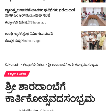
ಸ್ವಾತಂತ್ರ್ಯ ದಿನಾಚರಣೆ ಅಹಿತಕರ ಘಟನೆಗಳು ನಡೆಯದಂತೆ
ಶಾಸಕ ಎಂ ಆರ್ ಮಂಜುನಾಥ್ ಸಲಹೆ
ಕಲ್ಯಾಣಸಿರಿ ವಿಶೇಷ
13 hours ago
ಗಾಂಧಿ ಸ್ಮಾರಕ ಸ್ತಂಭ ನಿರ್ಮಿಸಲು ಮನವಿ
ಕೊಪ್ಪಳ ಸುದ್ದಿ
16 hours ago
Kalyanasiri
>
ಕಲ್ಯಾಣಸಿರಿ ವಿಶೇಷ
>
ಶ್ರೀ ಶಾರದಾಂಬೆಗೆ ಕಾರ್ತಿಕೋತ್ಸವದಸಂಭ್ರಮ
ಕಲ್ಯಾಣಸಿರಿ ವಿಶೇಷ
ಶ್ರೀ ಶಾರದಾಂಬೆಗೆ
ಕಾರ್ತಿಕೋತ್ಸವದಸಂಭ್ರಮ
H.Mallikarjun
- Kalyanasiri