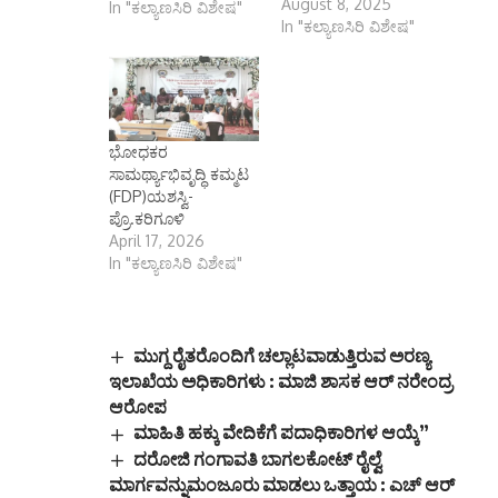
August 8, 2025
In "ಕಲ್ಯಾಣಸಿರಿ ವಿಶೇಷ"
In "ಕಲ್ಯಾಣಸಿರಿ ವಿಶೇಷ"
ಭೋಧಕರ
ಸಾಮರ್ಥ್ಯಾಭಿವೃದ್ಧಿ ಕಮ್ಮಟ
(FDP)ಯಶಸ್ವಿ-
ಪ್ರೊ.ಕರಿಗೂಳಿ
April 17, 2026
In "ಕಲ್ಯಾಣಸಿರಿ ವಿಶೇಷ"
ಮುಗ್ದ ರೈತರೊಂದಿಗೆ ಚಲ್ಲಾಟವಾಡುತ್ತಿರುವ ಅರಣ್ಯ
ಇಲಾಖೆಯ ಅಧಿಕಾರಿಗಳು : ಮಾಜಿ ಶಾಸಕ ಆರ್ ನರೇಂದ್ರ
ಆರೋಪ
ಮಾಹಿತಿ ಹಕ್ಕು ವೇದಿಕೆಗೆ ಪದಾಧಿಕಾರಿಗಳ ಆಯ್ಕೆ”
ದರೋಜಿ ಗಂಗಾವತಿ ಬಾಗಲಕೋಟ್ ರೈಲ್ವೆ
ಮಾರ್ಗವನ್ನುಮಂಜೂರು ಮಾಡಲು ಒತ್ತಾಯ : ಎಚ್ ಆರ್