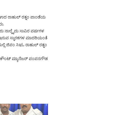
ಗಳಾದ ರಾಹುಲ್ ರತ್ನಂ ಪಾಂಡೆಯ
ರು.
ರು ನಾಲ್ಕೈದು ಸಾವಿರ ವರ್ಷಗಳ
್ಲಿ ಇರುವ ಸ್ಮಾರಕಗಳ ಮಾದರಿಯಂತೆ
ಯಲ್ಲಿ ಜಿಪಂ ಸಿಇಓ ರಾಹುಲ್ ರತ್ನಂ
 ಅಕೌಂಟ್ ಮ್ಯಾನೆಜರ್ ಪಂಪನಗೌಡ