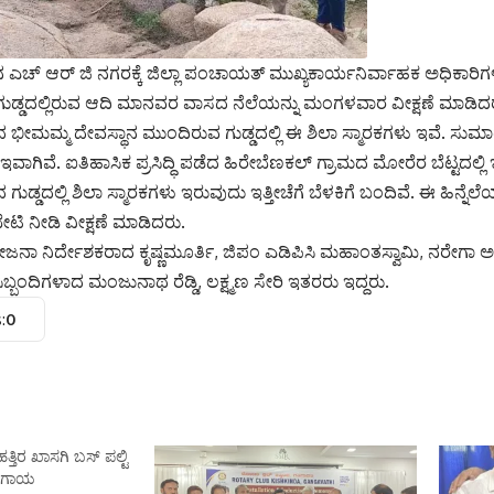
 ಎಚ್ ಆರ್ ಜಿ ನಗರಕ್ಕೆ ಜಿಲ್ಲಾ ಪಂಚಾಯತ್ ಮುಖ್ಯಕಾರ್ಯನಿರ್ವಾಹಕ ಅಧಿಕಾರಿ
ಗುಡ್ಡದಲ್ಲಿರುವ ಆದಿ ಮಾನವರ ವಾಸದ ನೆಲೆಯನ್ನು ಮಂಗಳವಾರ ವೀಕ್ಷಣೆ ಮಾಡಿದ
ಭೀಮಮ್ಮ ದೇವಸ್ಥಾನ ಮುಂದಿರುವ ಗುಡ್ಡದಲ್ಲಿ ಈ ಶಿಲಾ ಸ್ಮಾರಕಗಳು ಇವೆ. ಸುಮಾ
 ಇವಾಗಿವೆ. ಐತಿಹಾಸಿಕ ಪ್ರಸಿದ್ಧಿ ಪಡೆದ ಹಿರೇಬೆಣಕಲ್ ಗ್ರಾಮದ ಮೋರೆರ ಬೆಟ್ಟದಲ
ುಡ್ಡದಲ್ಲಿ ಶಿಲಾ ಸ್ಮಾರಕಗಳು ಇರುವುದು ಇತ್ತೀಚೆಗೆ ಬೆಳಕಿಗೆ ಬಂದಿವೆ. ಈ ಹಿನ್ನೆಲೆ
ಿ ನೀಡಿ ವೀಕ್ಷಣೆ ಮಾಡಿದರು.
ನಾ ನಿರ್ದೇಶಕರಾದ ಕೃಷ್ಣಮೂರ್ತಿ, ಜಿಪಂ ಎಡಿಪಿಸಿ ಮಹಾಂತಸ್ವಾಮಿ, ನರೇಗಾ
ಬ್ಬಂದಿಗಳಾದ ಮಂಜುನಾಥ ರೆಡ್ಡಿ, ಲಕ್ಷ್ಮಣ ಸೇರಿ ಇತರರು ಇದ್ದರು.
:
0
ತಿರ ಖಾಸಗಿ ಬಸ್ ಪಲ್ಟಿ
್ರ ಗಾಯ