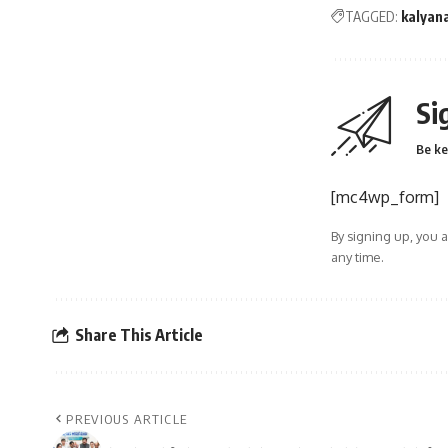
TAGGED:
kalyan
Si
Be ke
[mc4wp_form]
By signing up, you 
any time.
Share This Article
PREVIOUS ARTICLE