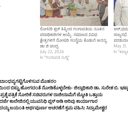
"
ರೋಟರಿ ಕ್ಲಬ್ ಕಿಷ್ಕಿಂದ ಗಂಗಾವತಿಯ ನೂತನ
ಆರ್,ಧರ್
ಪದಾಧಿಕಾರಿಗಳ ಆಯ್ಕೆ. ಸಮಾಜದ ವಿವಿಧ
ರಾಜ್ಯಸಭೆ
ಕ್ಷೇತ್ರಗಳಿಗೆ ರೋಟರಿ ಸಂಸ್ಥೆಯ ಕೊಡುಗೆ ಅನನ್ಯ.
ಪರಶುರಾಮ್
ಡಾ ಜಿ ಚಂದ್ರ
May 31,
July 22, 2026
In "ಕಲ್ಯ
In "ಗಂಗಾವತಿ ಸುದ್ದಿ"
ಂ ಬಾಂಧವ್ಯಗಟ್ಟಿಗೊಳಿಸುವ ಮೊಹರಂ
ಿಂದ ಬಿಟ್ಟು ಹೋಗದಂತೆ ನೋಡಿಕೊಳ್ಳಬೇಕು- ಜಿಲ್ಲಾಧಿಕಾರಿ ಡಾ. ಸುರೇಶ ಬಿ. ಇಟ್ನ
ಪ್ರಶ್ನೆ ಪತ್ರಿಕೆ ಸೋರಿಕೆ ಸಚಿವರುಗಳ ರಾಜೀನಾಮೆಗೆ ಜ್ಯೋತಿ ಒತ್ತಾಯ
ದರ್ಜೆ ಕಾಲೇಜಿನಲ್ಲಿ ಯುವನಿಧಿ ಪ್ಲಸ್ ಅಡಿ ಅರಿವು ಕಾರ್ಯಾಗಾರ
ದಯ್ಯ ಜಯಂತಿ ಅರ್ಥಪೂರ್ಣ ಆಚರಣೆಗೆ ಕ್ರಮ ವಹಿಸಿ: ಸಿದ್ರಾಮೇಶ್ವರ