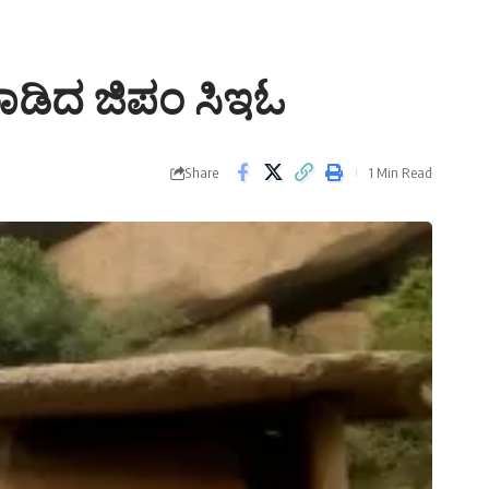
 ಮಾಡಿದ ಜಿಪಂ ಸಿಇಓ
Share
1 Min Read