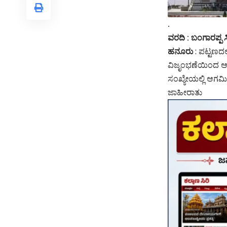
.
ವರದಿ : ಬಂಗಾರಪ್ಪ 
ಹನೂರು
: ಪಟ್ಟಣದಲ
ವಿಜೃಂಭಣೆಯಿಂದ ಆಚರಿ
ಸಂಖ್ಯೇಯಲ್ಲಿ ಆಗಮ
ಜಾಹೀರಾತು