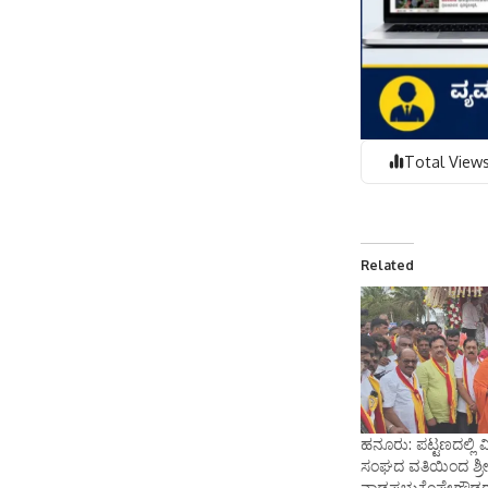
Total Views
Related
ಹನೂರು: ಪಟ್ಟಣದಲ್ಲಿ ವ
ಸಂಘದ ವತಿಯಿಂದ ಶ್ರ
ನಾಡಪ್ರಭುಕೆಂಪೇಗೌಡ