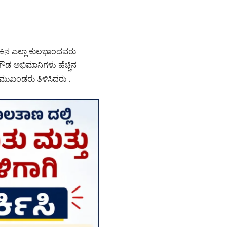
ಲೋಕಿನ ಎಲ್ಲಾ ಕುಲಭಾಂದವರು
ೇಗೌಡ ಅಭಿಮಾನಿಗಳು ಹೆಚ್ಚಿನ
ಮುಖಂಡರು ತಿಳಿಸಿದರು .