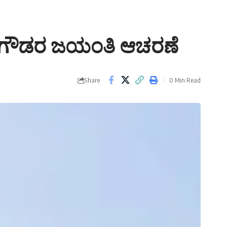
ಪೇಗೌಡರ ಜಯಂತಿ ಆಚರಣೆ
Share
0 Min Read