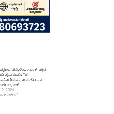
ಟ್ಟಣದ ಪೆಟ್ರೊಲಿಯಂ ಬಂಕ್ ಪಕ್ಕದ
 ನಾಡು ಪ್ರಭು ಕೆಂಪೇಗೌಡ
ನುಮೋದಿಸಿರುವುದು ಸಂತೋಷದ
ಾಗೇಂದ್ರ ಎಲ್
 19, 2024
ಾಣಸಿರಿ ವಿಶೇಷ"