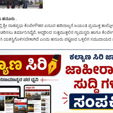
ಸಿ ಹನೂರು .
್ಲಿ ಶ್ರೀ ನಾಡಪ್ರಭು ಕೆಂಪೇಗೌಡರ ಐನೂರ ಹದಿನಾಲ್ಕನೆ ಜಯಂತಿ ಪ್ರಯುಕ್ತ ತಾಲ್
ಸಲು ತಿರ್ಮಾನಿಸಿದ್ದೆವೆ, ಅದ್ದರಿಂದ ಸುತ್ತಮುತ್ತಲಿನ ಗ್ರಾಮಸ್ಥರು ಹಾಗೂ ಕೆಂಪ
ಿಸಿ ಯಶಸ್ವಿಗೊಳಿಸಬೇಕಾಗಿದೆ ಎಂದು ಹನೂರು ಪಟ್ಟಣದ ಒಕ್ಕಲಿಗ ಸಮುದಾಯದ 