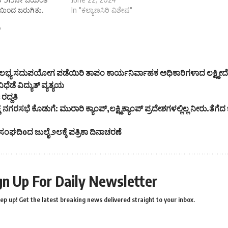
ಯಿಂದ ಜರುಗಿತು.
In "ಕಲ್ಯಾಣಸಿರಿ ವಿಶೇಷ"
"
ೌಲಭ್ಯ ಸದುಪಯೋಗ ಪಡೆಯಿರಿ ತಾಪಂ ಕಾರ್ಯನಿರ್ವಾಹಕ ಅಧಿಕಾರಿಗಳಾದ ಲಕ್ಷ್ಮೀದ
ಧೆಡೆ ವಿದ್ಯುತ್ ವ್ಯತ್ಯಯ
ರದ್ದತಿ
ೆ ನಗರಸಭೆ ಕೊಡುಗೆ: ಮುರಾರಿ ಕ್ಯಾಂಪ್,ಲಕ್ಷ್ಮಿಕ್ಯಾಂಪ್ ಪ್ರದೇಶಗಳಲ್ಲಿಲ್ಲ ನೀರು.ತೆಗೆ
 ಸಂಘದಿoದ ಜುಲೈ ೨೮ಕ್ಕೆ ಪತ್ರಿಕಾ ದಿನಾಚರಣೆ
gn Up For Daily Newsletter
ep up! Get the latest breaking news delivered straight to your inbox.