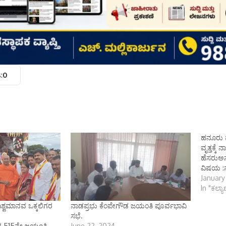
:
0
ಹನೂರು ಪ
ವೃತ್ತಕ್ಕೆ
ಹೆಸರುಅ
ವಿಷಯ :ನ
January
In "ಕಲ್ಯ
ಿಶ್ವಮಾನವ ಒಕ್ಕಲಿಗರ
ನಾಡಪ್ರಭು ಕೆಂಪೇಗೌಡ ಜಯಂತಿ ಪೂರ್ವಭಾವಿ
ೀ
ಸಭೆ.
ರ 515ನೇ ಜಯಂತಿ
June 22, 2024