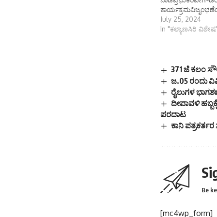
ಕಾರ್ಯಕ್ರಮವಿಜೃಂಭಣೆ
July 25, 2024
In "ಕಲ್ಯಾಣಸಿರಿ ವಿಶೇಷ
371 ಜೆ ಕಲಂ ಸ
ಜ.05 ರಂದು ವಿವಿ
ರೈಲುಗಳ ಭಾಗಶಃ 
ದೀಪಾವಳಿ ಹಬ್ಬಕ್ಕ
ಪರದಾಟ
ಕಾನಿ ಪತ್ರಕರ್ತರ
Si
Be ke
[mc4wp_form]