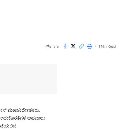
Share
1 Min Read
ಲೀಸ್ ಮಹಾನಿರ್ದೇಶಕರು,
 ಕುಂದುಕೊರತೆಗಳ ಅಹವಾಲು
ನಡೆಯಲಿದೆ.