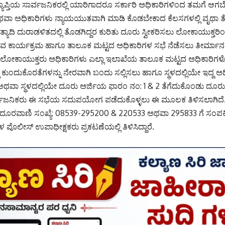
ಯಾಪ್ತಿಯ ಸಾರ್ವಜನಿಕರಲ್ಲಿ ಯಾರಿಗಾದರೂ ಸರ್ಕಾರಿ ಅಧಿಕಾರಿಗಳಿಂದ ತಮಗೆ ಆಗಬ
ಅಥವಾ ಅಧಿಕಾರಿಗಳು ನ್ಯಾಯಯುತವಾಗಿ ಮಾಡಿ ಕೊಡಬೇಕಾದ ಕೆಲಸಗಳಲ್ಲಿ ವೃಥಾ ತೊ
ಯಾದಿ ದುರಾಡಳಿತದಲ್ಲಿ ತೊಡಗಿದ್ದರ ಕುರಿತು ದೂರು ಸ್ವೀಕರಿಸಲು ಲೋಕಾಯುಕ್ತ
ುವ ಕಾರ್ಯಕ್ರಮ ಹಾಗೂ ತಾಲೂಕ ಮಟ್ಟದ ಅಧಿಕಾರಿಗಳ ಸಭೆ ನೆಡೆಸಲು ತೀರ್ಮಾನ
 ಲೋಕಾಯುಕ್ತರು ಅಧಿಕಾರಿಗಳು ಎಲ್ಲಾ ಇಲಾಖೆಯ ತಾಲೂಕ ಮಟ್ಟದ ಅಧಿಕಾರಿಗಳೊಂದ
 ಕುಂದುಕೊರತೆಗಳನ್ನು ನೇರವಾಗಿ ಬಂದು ಸಲ್ಲಿಸಲು ಹಾಗೂ ಸ್ಥಳದಲ್ಲಿಯೇ ಇದ್ದ ಅ
ು ಅಥವಾ ಸ್ಥಳದಲ್ಲಿಯೇ ದೂರು ಅರ್ಜಿಯ ಫಾರಂ ನಂ: 1 & 2 ತೆಗೆದುಕೊಂಡು ದ
 ಸಾರ್ವಜನಿಕರು ಈ ಸಭೆಯ ಸದುಪಯೋಗ ಪಡೆದುಕೊಳ್ಳಲು ಈ ಮೂಲಕ ತಿಳಿಸಲಾಗಿದೆ
ಾಗಿ ದೂರವಾಣಿ ಸಂಖ್ಯೆ: 08539-295200 & 220533 ಅಥವಾ 295833 ಗೆ ಸಂಪ
ಪೊಲೀಸ್ ಉಪಾಧೀಕ್ಷಕರು ಪ್ರಕಟಣೆಯಲ್ಲಿ ತಿಳಿಸಿದ್ದಾರೆ.