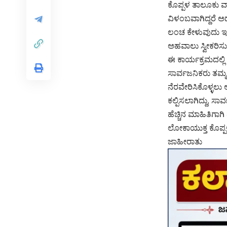
ಕೊಪ್ಪಳ ತಾಲೂಕು ವ್
ವಿಳಂಬವಾಗಿದ್ದರೆ 
ಲಂಚ ಕೇಳುವುದು ಇತ್
ಅಹವಾಲು ಸ್ವೀಕರಿಸ
ಈ ಕಾರ್ಯಕ್ರಮದಲ್ಲಿ
ಸಾರ್ವಜನಿಕರು ತಮ್ಮ
ನೆರವೇರಿಸಿಕೊಳ್ಳಲ
ಕಲ್ಪಿಸಲಾಗಿದ್ದು,
ಹೆಚ್ಚಿನ ಮಾಹಿತಿಗ
ಲೋಕಾಯುಕ್ತ ಕೊಪ್ಪಳ 
ಜಾಹೀರಾತು