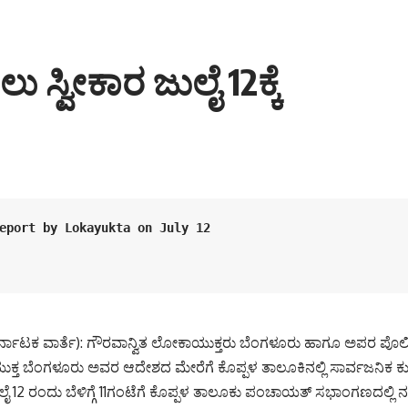
್ವೀಕಾರ ಜುಲೈ 12ಕ್ಕೆ
eport by Lokayukta on July 12
ಕರ್ನಾಟಕ ವಾರ್ತೆ): ಗೌರವಾನ್ವಿತ ಲೋಕಾಯುಕ್ತರು ಬೆಂಗಳೂರು ಹಾಗೂ ಅಪರ ಪೊ
ಕ್ತ ಬೆಂಗಳೂರು ಅವರ ಆದೇಶದ ಮೇರೆಗೆ ಕೊಪ್ಪಳ ತಾಲೂಕಿನಲ್ಲಿ ಸಾರ್ವಜನಿಕ
ಲೈ 12 ರಂದು ಬೆಳಿಗ್ಗೆ 11ಗಂಟೆಗೆ ಕೊಪ್ಪಳ ತಾಲೂಕು ಪಂಚಾಯತ್ ಸಭಾಂಗಣದಲ್ಲಿ 