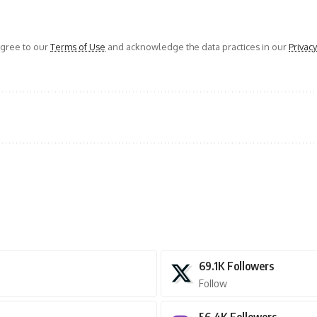
agree to our
Terms of Use
and acknowledge the data practices in our
Privacy
69.1K
Followers
Follow
56.4K
Followers