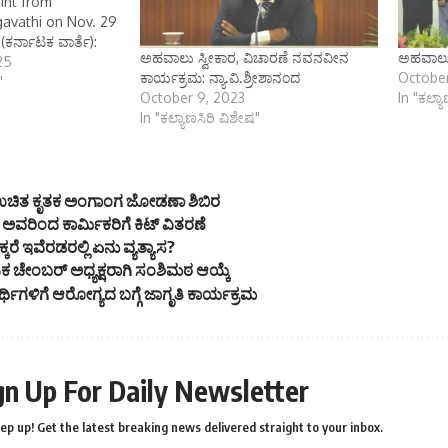
int from
avathi on Nov. 29
ಕರ್ನಾಟಕ ವಾರ್ತೆ):
ಅಹವಾಲು ಸ್ವೀಕಾರ, ವಿಚಾರಣೆ ನವನವೀನ
ಅಹವಾಲು 
ಕ್ತರು ಬೆಂಗಳೂರು
25
ಕಾರ್ಯಕ್ರಮ: ನ್ಯಾ.ವಿ.ಶ್ರೀಶಾನಂದ
October
 ಮಹಾನಿರ್ದೇಶಕರು,
"
October 9, 2023
In "ಕಲ್ಯ
್ತ ಬೆಂಗಳೂರು ಅವರ
In "ಕಲ್ಯಾಣಸಿರಿ ವಿಶೇಷ"
್ಪಳ ಲೋಕಾಯುಕ್ತ
ಿ ತಾಲ್ಲೂಕಿನಲ್ಲಿ
ಕೊರತೆಗಳ ಅಹವಾಲು
ದು ಬೆಳಿಗ್ಗೆ 11 ರಿಂದ…
ಉಚಿತ ಕೃತಕ ಅಂಗಾಂಗ ಜೋಡಣಾ ಶಿಬಿರ
ಿ ಅವರಿಂದ ಕಾರ್ಮಿಕರಿಗೆ ಕಿಟ್ ವಿತರಣೆ
ಸಕ್ಕರೆ ಇವೆರಡರಲ್ಲಿ ಏನು ವ್ಯತ್ಯಾಸ?
ನಾಟಕ ಚೇಂಬರ್ ಅಧ್ಯಕ್ಷರಾಗಿ ಸಂಶಿಮಠ ಆಯ್ಕೆ
ಾರ್ಥಿಗಳಿಗೆ ಆರೋಗ್ಯದ ಬಗ್ಗೆ ಜಾಗೃತಿ ಕಾರ್ಯಕ್ರಮ
gn Up For Daily Newsletter
ep up! Get the latest breaking news delivered straight to your inbox.