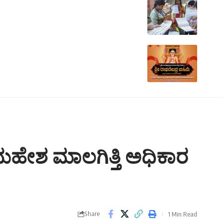
 ಮಹೇಶ ಮಾಲಗಿತ್ತಿ ಅಧಿಕಾರ
Share
1 Min Read