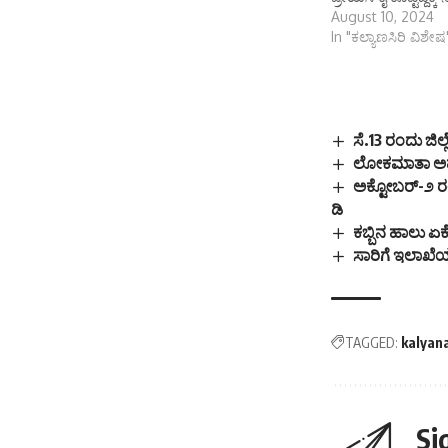
August 10, 2024
In "ಕಲ್ಯಾಣಸಿರಿ ವಿಶೇಷ
ಸೆ.13 ರಂದು ಜಿ
ಲೋಕಮಾತಾ ಅಹಲ್
ಅಕ್ಟೋಬರ್-೨ ರಂ
ಡಿ
ಕಬ್ಬಿನ ಹಾಲು ಏ
ಸಾರಿಗೆ ಇಲಾಖೆಯ ನ
TAGGED:
kalyan
Si