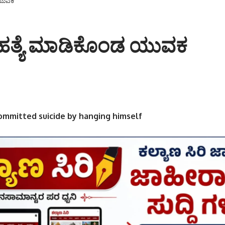
 ಯುವಕ
ಮಹತ್ಯೆ ಮಾಡಿಕೊಂಡ ಯುವಕ
mmitted suicide by hanging himself