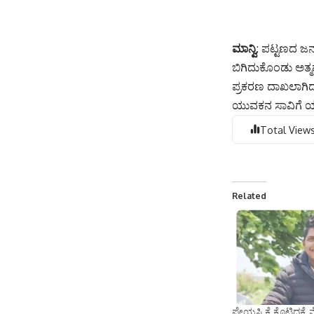
ಮಾನ್ವಿ
: ಪಟ್ಟಣದ ಜ
ಬಿಗಿದುಕೊಂಡು ಅತ್ಮ
ಪ್ರಕರಣ ದಾಖಲಾಗಿದ್ದ
ಯುವಕನ ಸಾವಿಗೆ ಯುವ
Total Views
Related
ಪ್ರೇಯಸಿ ಕೈ ಕೊಟ್ಟಿದ್ದ