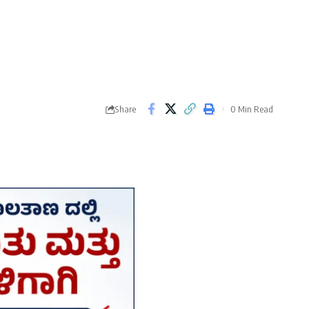
Share
0 Min Read