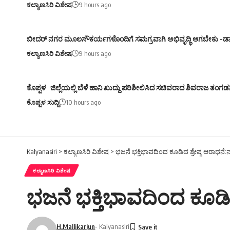
ಕಲ್ಯಾಣಸಿರಿ ವಿಶೇಷ
9 hours ago
ಬೀದರ್ ನಗರ ಮೂಲಸೌಕರ್ಯಗಳೊಂದಿಗೆ ಸಮಗ್ರವಾಗಿ ಅಭಿವೃದ್ಧಿ ಆಗಬೇಕು -ಡಾ.
ಕಲ್ಯಾಣಸಿರಿ ವಿಶೇಷ
9 hours ago
ಕೊಪ್ಪಳ ಜಿಲ್ಲೆಯಲ್ಲಿ ಬೆಳೆ ಹಾನಿ ಖುದ್ದು ಪರಿಶೀಲಿಸಿದ ಸಚಿವರಾದ ಶಿವರಾಜ ತಂಗಡ
ಕೊಪ್ಪಳ ಸುದ್ದಿ
10 hours ago
Kalyanasiri
>
ಕಲ್ಯಾಣಸಿರಿ ವಿಶೇಷ
>
ಭಜನೆ ಭಕ್ತಿಭಾವದಿಂದ ಕೂಡಿದ ಶ್ರೇಷ್ಠ ಆರಾಧನೆ:ನ
ಕಲ್ಯಾಣಸಿರಿ ವಿಶೇಷ
ಭಜನೆ ಭಕ್ತಿಭಾವದಿಂದ ಕೂಡಿದ
H.Mallikarjun
- Kalyanasiri