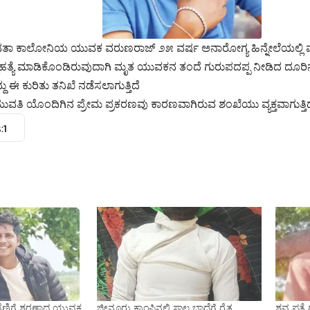
ನತಾ ಕಾಲೋನಿಯ ಯುವಕ ವರುಣರಾಜ್ ೨೫ ವರ್ಷ ಅನಾರೋಗ್ಯ ಹಿನ್ನೇಲೆಯಲ್ಲಿ 
ಹತ್ಯೆ ಮಾಡಿಕೊಂಡಿರುವುದಾಗಿ ಮೃತ ಯುವಕನ ತಂದೆ ಗುರುಪದಪ್ಪ ನೀಡಿದ ದೂರಿನಂ
ು ಈ ಕುರಿತು ತನಿಖೆ ನಡೆಸಲಾಗುತ್ತಿದೆ
ತಿ ಯೊಂದಿಗಿನ ಪ್ರೇಮ ಪ್ರಕರಣವು ಕಾರಣವಾಗಿರುವ ಶಂಖೆಯು ವ್ಯಕ್ತವಾಗುತ್ತಿದ
:
1
ಕ್ಕೆ ನೆಣಿಗೆ ಶರಣಾದ ಯುವಕ
ಜೀನೂರು ಕ್ಯಾಂಪಿನಲ್ಲಿ ಸಾಲ ಬಾದೆಗೆ ರೈತ
ಶವ ಪತ್ತೆ