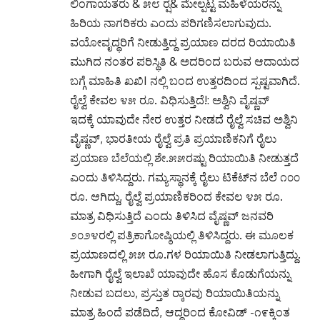
ಲಿಂಗಾಯತರು & ೫೮ ರ‍್ಷ& ಮೇಲ್ಪಟ್ಟ ಮಹಿಳೆಯರನ್ನು
ಹಿರಿಯ ನಾಗರಿಕರು ಎಂದು ಪರಿಗಣಿಸಲಾಗುವುದು.
ವಯೋವೃದ್ಧರಿಗೆ ನೀಡುತ್ತಿದ್ದ ಪ್ರಯಾಣ ದರದ ರಿಯಾಯಿತಿ
ಮುಗಿದ ನಂತರ ಪರಿಸ್ಥಿತಿ & ಅದರಿಂದ ಬರುವ ಆದಾಯದ
ಬಗ್ಗೆ ಮಾಹಿತಿ ಖಖಿI ನಲ್ಲಿ ಬಂದ ಉತ್ತರದಿಂದ ಸ್ಪಷ್ಟವಾಗಿದೆ.
ರೈಲ್ವೆ ಕೇವಲ ೪೫ ರೂ. ವಿಧಿಸುತ್ತಿದೆ!: ಅಶ್ವಿನಿ ವೈಷ್ಣವ್
ಇದಕ್ಕೆ ಯಾವುದೇ ನೇರ ಉತ್ತರ ನೀಡದೆ ರೈಲ್ವೆ ಸಚಿವ ಅಶ್ವಿನಿ
ವೈಷ್ಣವ್, ಭಾರತೀಯ ರೈಲ್ವೆ ಪ್ರತಿ ಪ್ರಯಾಣಿಕನಿಗೆ ರೈಲು
ಪ್ರಯಾಣ ಬೆಲೆಯಲ್ಲಿ ಶೇ.೫೫ರಷ್ಟು ರಿಯಾಯಿತಿ ನೀಡುತ್ತದೆ
ಎಂದು ತಿಳಿಸಿದ್ದರು. ಗಮ್ಯಸ್ಥಾನಕ್ಕೆ ರೈಲು ಟಿಕೆಟ್‌ನ ಬೆಲೆ ೧೦೦
ರೂ. ಆಗಿದ್ದು, ರೈಲ್ವೆ ಪ್ರಯಾಣಿಕರಿಂದ ಕೇವಲ ೪೫ ರೂ.
ಮಾತ್ರ ವಿಧಿಸುತ್ತಿದೆ ಎಂದು ತಿಳಿಸಿದ ವೈಷ್ಣವ್ ಜನವರಿ
೨೦೨೪ರಲ್ಲಿ ಪತ್ರಿಕಾಗೋಷ್ಠಿಯಲ್ಲಿ ತಿಳಿಸಿದ್ದರು. ಈ ಮೂಲಕ
ಪ್ರಯಾಣದಲ್ಲಿ ೫೫ ರೂ.ಗಳ ರಿಯಾಯಿತಿ ನೀಡಲಾಗುತ್ತಿದ್ದು.
ಹೀಗಾಗಿ ರೈಲ್ವೆ ಇಲಾಖೆ ಯಾವುದೇ ಹೊಸ ಕೊಡುಗೆಯನ್ನು
ನೀಡುವ ಬದಲು, ಪ್ರಸ್ತುತ ರ‍್ಕಾರವು ರಿಯಾಯಿತಿಯನ್ನು
ಮಾತ್ರ ಹಿಂದೆ ಪಡೆದಿದೆ, ಆದ್ದರಿಂದ ಕೋವಿಡ್ -೧೯ಕ್ಕಿಂತ