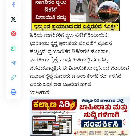
ಹಿರಿಯ ನಾಗರಿಕರಿಗೆ ರೈಲು ಟಿಕೆಟ್ ರಿಯಾಯಿತಿ:
ಭಾರತೀಯ ರೈಲ್ವೆ ಇಲಾಖೆಯ ಬೆಳವಣಿಗೆ ಪ್ರತಿದಿನ
ಹೆಚ್ಚುತ್ತಿದೆ. ಪ್ರಯಾಣಿಕರ ಟಿಕೆಟ್‌ಗಳ ಹೊರತಾಗಿ,
ಭಾರತೀಯ ರೈಲ್ವೆ ಹಲವು ರೀತಿಯಲ್ಲಿ ಹಣವನ್ನು
ಪಡೆದುಕೊಳ್ಳುತ್ತಿದೆ. ಈ ವಿನಾಯಿತಿಯನ್ನು ಹಿಂದೆ ಪಡೆಯುವ
ಮೂಲಕ ರೈಲ್ವೆ ಸುಮಾರು ೫,೮೦೦ ಕೋಟಿ ರೂ. ಗಳಿಸಿದೆ
ಎಂದು ಖಖಿI ಅಡಿ ಬಹಿರಂಗವಾಗಿದೆ.
ಜಾಹೀರಾತು