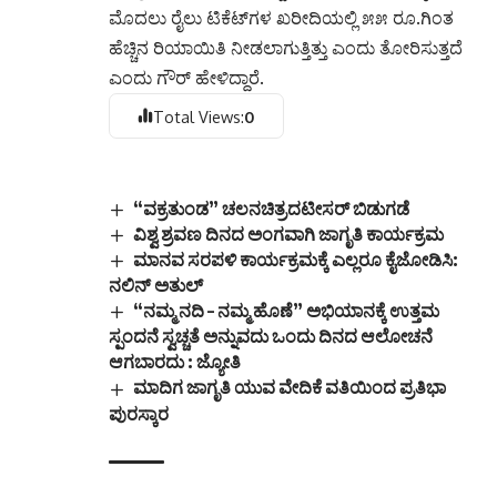
ಮೊದಲು ರೈಲು ಟಿಕೆಟ್‌ಗಳ ಖರೀದಿಯಲ್ಲಿ ೫೫ ರೂ.ಗಿಂತ
ಹೆಚ್ಚಿನ ರಿಯಾಯಿತಿ ನೀಡಲಾಗುತ್ತಿತ್ತು ಎಂದು ತೋರಿಸುತ್ತದೆ
ಎಂದು ಗೌರ್‌ ಹೇಳಿದ್ದಾರೆ.
Total Views:
0
“ವಕ್ರತುಂಡ” ಚಲನಚಿತ್ರದಟೀಸರ್ ಬಿಡುಗಡೆ
ವಿಶ್ವ ಶ್ರವಣ ದಿನದ ಅಂಗವಾಗಿ ಜಾಗೃತಿ ಕಾರ್ಯಕ್ರಮ
ಮಾನವ ಸರಪಳಿ ಕಾರ್ಯಕ್ರಮಕ್ಕೆ ಎಲ್ಲರೂ ಕೈಜೋಡಿಸಿ:
ನಲಿನ್ ಅತುಲ್
“ನಮ್ಮ ನದಿ – ನಮ್ಮ ಹೊಣೆ” ಅಭಿಯಾನಕ್ಕೆ ಉತ್ತಮ
ಸ್ಪಂದನೆ ಸ್ವಚ್ಚತೆ ಅನ್ನುವದು ಒಂದು ದಿನದ ಆಲೋಚನೆ
ಆಗಬಾರದು : ಜ್ಯೋತಿ
ಮಾದಿಗ ಜಾಗೃತಿ ಯುವ ವೇದಿಕೆ ವತಿಯಿಂದ ಪ್ರತಿಭಾ
ಪುರಸ್ಕಾರ