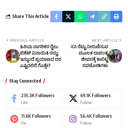
Share This Article
PREVIOUS ARTICLE
NEXT ARTICLE
ಹಿರಿಯ ನಾಗರಿಕರ ರೈಲು
ಸಸಿ ನೆಟ್ಟು ನೀರುಣಿಸುವ
ಟಿಕೆಟ್ ವಿನಾಯಿತಿ ರದ್ದು;
ಮೂಲಕ ದಾಪಂತ್ಯ
ಇನ್ಮುಂದೆ ಪ್ರಯಾಣದ ದರ
ಜೀವನಕ್ಕೆ ಕಾಲಿಟ್ಟ
ಎಷ್ಟಿರಲಿದೆ ಗೊತ್ತೇ?
ನವಜೋಡಿಗಳು
Stay Connected
235.3K
Followers
69.1K
Followers
Like
Follow
11.6K
Followers
56.4K
Followers
Pin
Follow