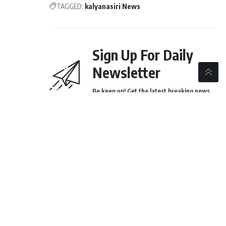
TAGGED:
kalyanasiri News
Sign Up For Daily
Newsletter
Be keep up! Get the latest breaking news
delivered straight to your inbox.
[mc4wp_form]
By signing up, you agree to our
Terms of Use
and
acknowledge the data practices in our
Privacy Policy
.
You may unsubscribe at any time.
Share This Article