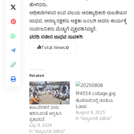
ಹೇಳಿದರು.
ಅಧಿಕಾರಿಗಳಾದ ಉಪ ವಲಯ ಅರಣ್ಯಾಧಿಕಾರಿ ರಾಜಶೇಖರ
ಜಾಧವ, ಅರಣ್ಯ ರಕ್ಷಕರು ಅಕ್ಷತಾ ಜಂಬಗಿ ಅವರು ಕಾರ್ಯಕ್ಕೆ
ಸಾರ್ವಜನಿಕರು ಮೆಚ್ಚುಗೆ ವ್ಯಕ್ತಪಡಿಸಿದ್ದಾರೆ.
ವರದಿ ಸಚೀನ ಜಾಧವ ಸಾವಳಗಿ
Total Views:
0
Related
ಹೊಳೆಸಾಲಿನಲ್ಲಿ ಚಿರತೆಯ
ಓಡಾಟ
ಕಾಲುವೆಗಳಿಗೆ ನೀರು
August 8, 2025
ಹರಿಸುವಂತೆ ಆಗ್ರಹಿಸಿ
In "ಕಲ್ಯಾಣಸಿರಿ ವಿಶೇಷ"
ಪ್ರತಿಭಟನೆ
July 11, 2024
In "ಕಲ್ಯಾಣಸಿರಿ ವಿಶೇಷ"