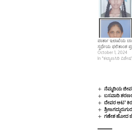
ವಾರ್ತಾ ಇಲಾಖೆಯ ಬಾ
ಸ್ಪರ್ಧೆಯ ಫಲಿತಾಂಶ ಪ್
October 1, 2024
In "ಕಲ್ಯಾಣಸಿರಿ ವಿಶೇಷ
ನೆಮ್ಮದಿಯ ಜೀವನ
ಬಸವಾದಿ ಶರಣರ
ದೇವರ ಆಟ’ ಕಿರುಚ
ಶ್ರೀಜಗದ್ಗುರುಗು
ಗಣೇಶ ಹೋದ 