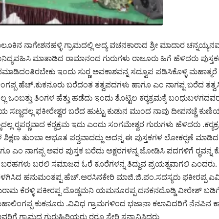
ತಾಲೂಕಿನ ನಾಗೇಶನಹಳ್ಳಿ ಗ್ರಾಮದಲ್ಲಿ ಆದ್ಯ ವಚನಕಾರಾದ ಶ್ರೀ ಮಾದಾರ ಚನ್ನ
ಿವ್ಯ ಸಾನಿದ್ಯವಹಿಸಿ ಮಾತಾಡಿದ ರಾಮಾನಂದ ಗುರುಗಳು ರಾಜೂರು ಹಿಗೆ ಹೆಳಿದರು ಪು
ಡಿದಂತಿರಬೇಕು ಇಂದು ಸುರ‍್ಣ ಅವಕಾಶವನ್ನ ಸದ್ವೂಪ ಪಡಿಸಿಕೊಳ್ಳಿ ಮಹಾತ್ಮರೆ 
ಗಪ್ಪ ಹೆಚ್.ಕುಕನೂರು ಬರೆದಂತ ತತ್ವಪದಗಳು ಹಾಗೂ ಎಂ ನಾಗಪ್ಪ ಬರೆದ ತತ್ವಸಿ
 ಒಂಬತ್ತು ತಿಂಗಳ ಹೆತ್ತು ಹಡೆದು ಇಂದು ತೊಟ್ಟಿಲ ಕರ‍್ಯಕ್ರಮಕ್ಕೆ ಬಂಧುಬಳಗದವರನ್ನ 
ಣ್ಣದಲ್ಲ ಫಕೀರೇಶ್ವರ ಬರೆದ ಹುಟ್ಟು ಕುಡುನ ಮುಂದ ನಾವು ದೀಪನಚ್ಚೆ ಕುಣಿಯಬ
ಣದಲ್ಲ ರ‍್ಥಪರ‍್ಣವಾದ ಕರ‍್ಯಕ್ರಮ ಇದು ಎಂದು ಸಂಗಮೇಶ್ವರ ಗುರುಗಳು ಹೆಳಿದರು .ಕರ
ಾಳ ಶಿಕ್ಷಣ ತುಂಬಾ ಅಭೂತ ಪರ‍್ವವಾದದ್ದು ಅದನ್ನ ಈ ಪುಸ್ತಕಗಳ ಲೋಕರ‍್ಪಣೆ ಮಾಡ
ೂ ಎಂ ನಾಗಪ್ಪ ಅವರ ಪುಸ್ತಕ ಬರೆದು ಅಕ್ಷರಗಳನ್ನ ಜೋಡಿಸಿ ಪದಗಳಿಗೆ ರ‍್ಥವನ್ನ 
್ಚಿನ ಬರಹಗಳು ಬರಲಿ ಸಮಾಜದ ಓರೆ ಕೂರೆಗಳನ್ನ ತಿದ್ದುವ ಪ್ರಯತ್ನವಾಗಲಿ ಎಂದರು.
 ಬೆಳಗಿಸಿದ ಹನುಮಂತಪ್ಪ ಹೆಚ್.ಅರಸಿನಕೇರಿ ಮಾಜಿ.ಜಿ.ಪಂ.ಸದಸ್ಯರು ಫಕೀರಪ್ಪ ಎಮ್ಮಿ
ಮ ಕೆರಳ್ಳಿ ಪಕೀರಪ್ಪ ದೊಡ್ಡಮನಿ ಯಮನೂರಪ್ಪ ದನಕನದೊಡ್ಡಿ ವೀರೇಶ್ ಬಡಿಗೇ
ಹಾಲಿಂಗಪ್ಪ ಕುಕನೂರು .ವಿವಿಧ ಗ್ರಾಮಗಳಿಂದ ಭಜಾನಾ ಕಲಾವಿದರಿಗೆ ನೆನಪಿನ ಕಾಣ
ರಿಗೆ ಗ್ರಾಮದ ಗುರುಹಿರಿಯರು ರ‍್ವರೂ ಸೇರಿ ಸನ್ಮಾನಿಸಿದರು