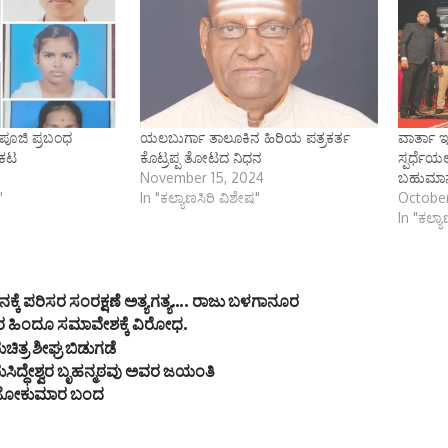
ಪೂಜಿ ಪ್ರಬಂಧ
ಯಲಬುರ್ಗಾ ತಾಲೂಕಿನ ಹಿರಿಯ ಪತ್ರಕರ್ತ
ವಾರ್ತಾ 
ರಕಟ
ಕೊಟ್ರಪ್ಪ ತೋಟದ ನಿಧನ
ಸ್ಪರ್ಧೆಯಲ
November 15, 2024
ಬಹುಮಾ
"
In "ಕಲ್ಯಾಣಸಿರಿ ವಿಶೇಷ"
October
In "ಕಲ್ಯ
ಕ್ಕೆ ಪರಿಸರ ಸಂರಕ್ಷಣೆ ಅತ್ಯಗತ್ಯ…. ರಾಜು ಬಳಗಾನೂರ
 ಹಿಂದೂ ಸಮಾವೇಶಕ್ಕೆ ವಿರೋಧ.
ಿತ್ರ ಶೀಘ್ರ ಬಿಡುಗಡೆ
ರುಸಿದ್ಧೇಶ್ವರ ಬೃಹನ್ಮಠವು ಅವರ ಜಯಂತಿ
ಜೋಕುಮಾರ ಬಂದ