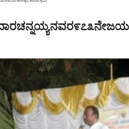
೯೭೩ನೇಜಯಂತೋತ್ಸವ ಕಾರ್ಯಕ್ರಮ
ಾದಾರಚನ್ನಯ್ಯನವರ೯೭೩ನೇಜಯ