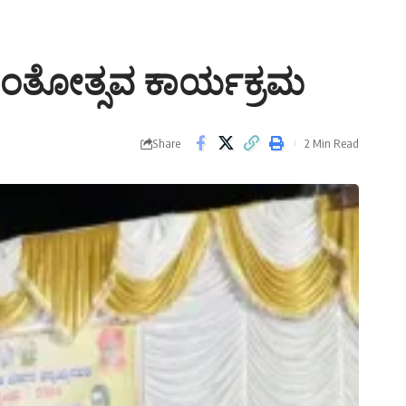
ಂತೋತ್ಸವ ಕಾರ್ಯಕ್ರಮ
Share
2 Min Read