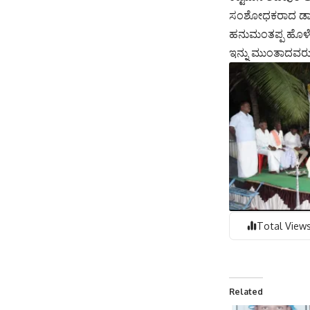
ಸಂಶೋಧಕರಾದ ಡಾ||
ಹನುಮಂತಪ್ಪ ಹೊಳೆ
ಇನ್ನು ಮುಂತಾದವರು 
Total Views
Related