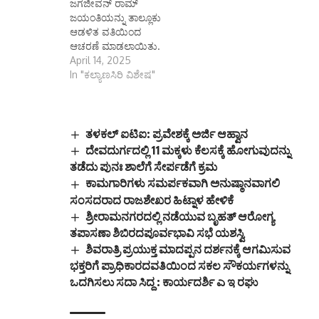
ಜಗಜೀವನ್ ರಾಮ್
ಜಯಂತಿಯನ್ನು ತಾಲ್ಲೂಕು
ಆಡಳಿತ ವತಿಯಿಂದ
ಆಚರಣೆ ಮಾಡಲಾಯಿತು.
April 14, 2025
In "ಕಲ್ಯಾಣಸಿರಿ ವಿಶೇಷ"
ತಳಕಲ್ ಐಟಿಐ: ಪ್ರವೇಶಕ್ಕೆ ಅರ್ಜಿ ಆಹ್ವಾನ
ದೇವದುರ್ಗದಲ್ಲಿ 11 ಮಕ್ಕಳು ಕೆಲಸಕ್ಕೆ ಹೋಗುವುದನ್ನು
ತಡೆದು ಪುನಃ ಶಾಲೆಗೆ ಸೇರ್ಪಡೆಗೆ ಕ್ರಮ
ಕಾಮಗಾರಿಗಳು ಸಮರ್ಪಕವಾಗಿ ಅನುಷ್ಠಾನವಾಗಲಿ
ಸಂಸದರಾದ ರಾಜಶೇಖರ ಹಿಟ್ನಾಳ ಹೇಳಿಕೆ
ಶ್ರೀರಾಮನಗರದಲ್ಲಿ ನಡೆಯುವ ಬೃಹತ್ ಆರೋಗ್ಯ
ತಪಾಸಣಾ ಶಿಬಿರದಪೂರ್ವಭಾವಿ ಸಭೆ ಯಶಸ್ವಿ
ಶಿವರಾತ್ರಿ ಪ್ರಯುಕ್ತ ಮಾದಪ್ಪನ ದರ್ಶನಕ್ಕೆ ಆಗಮಿಸುವ
ಭಕ್ತರಿಗೆ ಪ್ರಾಧಿಕಾರದವತಿಯಿಂದ ಸಕಲ ಸೌಕರ್ಯಗಳನ್ನು
ಒದಗಿಸಲು ಸದಾ ಸಿದ್ದ : ಕಾರ್ಯದರ್ಶಿ ಎ ಇ ರಘು