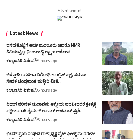
- Advertisement -
Latest News
ದನದ ಕೊಟ್ಟಿಗೆ ಅರ್ಜಿ ಮಂಜೂರು ಆದರೂ NMR
ತೆಗೆಯುತ್ತಿಲ್ಲ: ನೀರುಲುಟ್ಟಿ ಲಕ್ಷ್ಮಣ ಆರೋಪ
ಕಲ್ಯಾಣಸಿರಿ ವಿಶೇಷ
4 hours ago
ಚಿಕ್ಕೋಡಿ : ಮಹಿಳಾ ವಿರೋಧಿ ಕಾಂಗ್ರೆಸ್ ಪಕ್ಷ, ಸಮಾಜ
ಸೇವಕ ಚಂದ್ರಕಾಂತ ಹುಕ್ಕೇರಿ ಟೀಕೆ..
ಕಲ್ಯಾಣಸಿರಿ ವಿಶೇಷ
6 hours ago
ವಿಧಾನ ಪರಿಷತ್ ಚುನಾವಣೆ: ಆಗ್ನೇಯ ಪದವೀಧರರ ಕ್ಷೇತ್ರಕ್ಕೆ
ಪಕ್ಷೇತರರಾಗಿ ಸೈಯದ್ ಅಫಾಖ್ ಅಹಮದ್ ಸ್ಪರ್ಧೆ
ಕಲ್ಯಾಣಸಿರಿ ವಿಶೇಷ
8 hours ago
ಭೀಮ್ ಪ್ರಜಾ ಸಂಘದ ರಾಜ್ಯಾಧ್ಯಕ್ಷ ವೈಟ್ ಫೀಲ್ಡ್ ಮುರಗೇಶ್