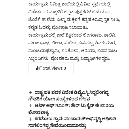
ಕಾರ್ಯಕ್ರಮ ನಿಮಿತ್ತ ಶಾಲೆಯಲ್ಲಿ ವಿವಿಧ ಸ್ಪರ್ಧೆಯಲ್ಲಿ
ವಿಜೇತರಾದ ಮಕ್ಕಳಿಗೆ ಕನ್ನಡ ಪುಸ್ತಕಗಳ ಬಹುಮಾನ,
ಜೊತೆಗೆ ಶಾಲೆಯ ಎಲ್ಲಾ ಮಕ್ಕಳಿಗೆ ಕನ್ನಡ ಕಿರುಪುಸ್ತಕ ನೀಡಿ,
ಕನ್ನಡ ಓದನ್ನು ಪ್ರೋತ್ಸಾಹಿಸಲಾಯಿತು.
ಕಾರ್ಯಕ್ರಮದಲ್ಲಿ ಶಾಲೆ ಶಿಕ್ಷಕರಾದ ಲಿಂಗರಾಜು, ಶಾಲಿನಿ,
ಮಂಜುನಾಥ, ಲೀಲಾ, ಸುರೇಶ, ಬಸವಣ್ಣ, ಶಿವಕುಮಾರ,
ಮಂಜುನಾಥಸ್ವಾಮಿ, ಸಂತೋಷ, ಆಸಿಯಾ, ಬಸವರಾಜು
ಸಿಬ್ಬಂದಿಗಳು, ಪೋಷಕರು ಮತ್ತು ವಿದ್ಯಾರ್ಥಿಗಳಿದ್ದರು.
Total Views:
0
ರಾಷ್ಟ್ರಪತಿ ಪದಕ ವಿಜೇತ ಡಿವೈಎಸ್ಪಿ ಸಿದ್ದಲಿಂಗಪ್ಪ
ಗೌಡರಿಗೆ ಯೋಗ ಸಂಸ್ಥೆಗಳಿಂದ ಗೌರವ
ಆರ್ಟ್‌ ಆಫ್‌ ಗಿವಿಂಗ್‌: ಶೇರ್‌ ಟು ಶೈನ್‌ ಈ ಬಾರಿಯ
ಘೋಷವಾಕ್ಯ
ಕರಡೋಣ ಗ್ರಾಮ ಪಂಚಾಯತ್‌ ಅಭಿವೃದ್ಧಿ ಅಧಿಕಾರಿ
ನಾಗಲಿಂಗಪ್ಪ ಸೇವೆಯಿಂದಾಮಾನತ್ತು