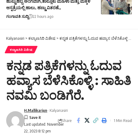
ಹುಟ್ಟುಹಬ್ಬ ಅಂಗವಾಗಿ,ತಾಲ್ಲೂಕು ಮಹಿಳಾ ಮತ್ತು ಮಕ್ಕಳ
ಆಸ್ಪತ್ರೆಯಲ್ಲಿ ಹಾಲು, ಹಣ್ಣು ವಿತರಣೆ,,
ಗಂಗಾವತಿ ಸುದ್ದಿ
22 hours ago
Kalyanasiri
>
ಕಲ್ಯಾಣಸಿರಿ ವಿಶೇಷ
>
ಕನ್ನಡ ಪತ್ರಿಕೆಗಳನ್ನು ಓದುವ ಹವ್ಯಾಸ ಬೆಳೆಸಿಕೊಳ್ಳಿ : ಸಾಹಿತಿ ನವಮಿ ಬಂಡಿಗೆರೆ.
ಕಲ್ಯಾಣಸಿರಿ ವಿಶೇಷ
ಕನ್ನಡ ಪತ್ರಿಕೆಗಳನ್ನು ಓದುವ
ಹವ್ಯಾಸ ಬೆಳೆಸಿಕೊಳ್ಳಿ : ಸಾಹಿತಿ
ನವಮಿ ಬಂಡಿಗೆರೆ.
H.Mallikarjun
- Kalyanasiri
Share
1 Min Read
Last updated: November
22, 2023 8:12 pm