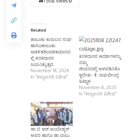
Total Views:
0
Related
ತಾಲೂಕು ಕುರುಬರ ಸಂಘ
ಹಾಗೂತಾಲೂಕು
ಆಡಳಿತದಿಂದಶತಮಾನದ
ಕನಕದಾಸರ ಆದರ್ಶಗಳನ್ನು
ಲ್ಲಿ ಕನಕದಾಸರ
ನಮ್ಮ
ಜಯಂತ್ಯುತ್ಸವ.
ಜೀವನದಲ್ಲಿ ಅಳವಡಿಸಿಕೊ
November 18, 2024
ಳ್ಳಬೇಕು- ಕೆ. ರಾಘವೇಂದ್ರ
In "ಕಲ್ಯಾಣಸಿರಿ ವಿಶೇಷ"
ಹಿಟ್ನಾಳ
November 8, 2025
In "ಕಲ್ಯಾಣಸಿರಿ ವಿಶೇಷ"
ಡಾ ಬಿ ಆರ್ ಅಂಬೇಡ್ಕರ್
ಅವರ ಹಾಗೂ ಡಾ ಬಾಬು