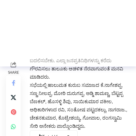
ಸೀಮಿತ ಮಾಡುತ್ತಿರುವುದು ಅವರಿಗೆ ಮಾಡುವ
ಅಪಚಾರವಾಗಿದೆ. ಮಹನೀಯರ ಜಯಂತ್ಯುತ್ಸವದ
ಸಂದರ್ಭದಲ್ಲಿ ಜಾತಿ ಬೇಧ ಮರೆತು ಎಲ್ಲರೂ ಪಾಲ್ಗೊಳ್ಳಬೇಕು.
ನ.೩೦ ರಂದು ಶ್ರೀಕನಕದಾಸರ ಜಯಂತ್ಯುತ್ಸವದಲ್ಲಿ ಸರ್ವರೂ
ಪಾಲ್ಗೊಂಡು ಯಶಸ್ವಿಗೊಳಿಸಬೇಕು. ಶ್ರೀಕನಕದಾಸರ
ವೃತ್ತದಲ್ಲಿ ರಸ್ತೆ ಗುಂಡಿ ಮುಚ್ಚಬೇಕು. ಹೈಮ್ಯಾಸ್ಟ ದೀಪ ದುರಸ್ತಿ
ಮಾಡಬೇಕು. ಅಂದು ವಾಹನಗಳ ಸಂಚಾರ ಮಾರ್ಗ
ಬದಲಿಸಬೇಕು. ಎಲ್ಲಾ ಜನಪ್ರತಿನಿಧಿಗಳನ್ನು ಕರೆದು
ಗೌರವಿಸಲು ತಾಲೂಕು ಆಡಳಿತ ನೆರವಾಗುವಂತೆ ಮನವಿ
ಮಾಡಿದರು.
ಸಭೆಯಲ್ಲಿ ಹಾಲುಮತ ಕುರುಬ ಸಮಾಜದ ಕೆ.ನಾಗೇಶಪ್ಪ,
ಸಣ್ಣ ನೀಲಪ್ಪ, ಮೋರಿ ದುರುಗಪ್ಪ, ಅಡ್ಡಿ ಶಾಮಣ್ಣ, ಬೆಟ್ಟಪ್ಪ
ಬೆಣಕಲ್, ಹೊಸಳ್ಳಿ ಶಿವು, ಸಾಯಿಕುಮಾರ ವಕೀಲ,
ಅಧಿಕಾರಿಗಳಾದ ರವಿ, ಸಂತೋಷ ಪಟ್ಟದಕಲ್ಲು, ನಾಗರಾಜ.,
ಚೇತನಕುಮಾರ, ಕೊಟ್ರೇಶಯ್ಯ, ಗೋಪಾಲ, ರಂಗಸ್ವಾಮಿ
ಸೇರಿ ಅನೇಕರು ಪಾಲ್ಗೊಂಡಿದ್ದರು.