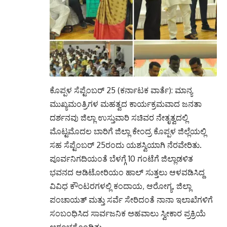
ಕೊಪ್ಪಳ ಸೆಪ್ಟೆಂಬರ್ 25 (ಕರ್ನಾಟಕ ವಾರ್ತೆ): ಮಾನ್ಯ
ಮುಖ್ಯಮಂತ್ರಿಗಳ ಮಹತ್ವದ ಕಾರ್ಯಕ್ರಮವಾದ ಜನತಾ
ದರ್ಶನವು ಜಿಲ್ಲಾ ಉಸ್ತುವಾರಿ ಸಚಿವರ ನೇತೃತ್ವದಲ್ಲಿ
ಮೊಟ್ಟಮೊದಲ ಬಾರಿಗೆ ಜಿಲ್ಲಾ ಕೇಂದ್ರ ಕೊಪ್ಪಳ ಜಿಲ್ಲೆಯಲ್ಲಿ
ಸಹ ಸೆಪ್ಟೆಂಬರ್ 25ರಂದು ಯಶಸ್ವಿಯಾಗಿ ನೆರವೇರಿತು.
ಪೂರ್ವನಿಗದಿಯಂತೆ ಬೆಳಗ್ಗೆ 10 ಗಂಟೆಗೆ ಜಿಲ್ಲಾಡಳಿತ
ಭವನದ ಆಡಿಟೋರಿಯಂ ಹಾಲ್ ಸುತ್ತಲು ಆಳವಡಿಸಿದ್ದ
ವಿವಿಧ ಕೌಂಟರಗಳಲ್ಲಿ ಕಂದಾಯ, ಆರೋಗ್ಯ, ಜಿಲ್ಲಾ
ಪಂಚಾಯತ್ ಮತ್ತು ಸರ್ವೆ ಸೇರಿದಂತೆ ನಾನಾ ಇಲಾಖೆಗಳಿಗೆ
ಸಂಬಂಧಿಸಿದ ಸಾರ್ವಜನಿಕ ಅಹವಾಲು ಸ್ವೀಕಾರ ಪ್ರಕ್ರಿಯೆ