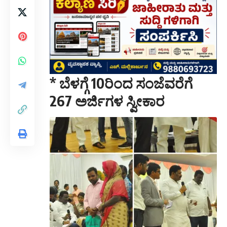
* ಬೆಳಗ್ಗೆ 10ರಿಂದ ಸಂಜೆವರೆಗೆ
267 ಅರ್ಜಿಗಳ ಸ್ವೀಕಾರ