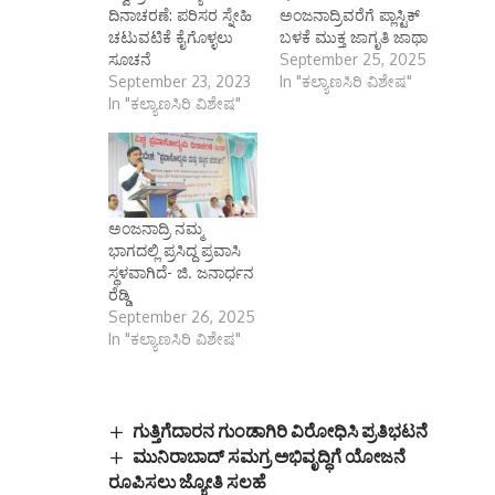
ದಿನಾಚರಣೆ: ಪರಿಸರ ಸ್ನೇಹಿ
ಅಂಜನಾದ್ರಿವರೆಗೆ ಪ್ಲಾಸ್ಟಿಕ್
ಚಟುವಟಿಕೆ ಕೈಗೊಳ್ಳಲು
ಬಳಕೆ ಮುಕ್ತ ಜಾಗೃತಿ ಜಾಥಾ
ಸೂಚನೆ
September 25, 2025
September 23, 2023
In "ಕಲ್ಯಾಣಸಿರಿ ವಿಶೇಷ"
In "ಕಲ್ಯಾಣಸಿರಿ ವಿಶೇಷ"
ಅಂಜನಾದ್ರಿ ನಮ್ಮ
ಭಾಗದಲ್ಲಿ ಪ್ರಸಿದ್ದ ಪ್ರವಾಸಿ
ಸ್ಥಳವಾಗಿದೆ- ಜಿ. ಜನಾರ್ಧನ
ರೆಡ್ಡಿ
September 26, 2025
In "ಕಲ್ಯಾಣಸಿರಿ ವಿಶೇಷ"
ಗುತ್ತಿಗೆದಾರನ ಗುಂಡಾಗಿರಿ ವಿರೋಧಿಸಿ ಪ್ರತಿಭಟನೆ
ಮುನಿರಾಬಾದ್ ಸಮಗ್ರ ಅಭಿವೃದ್ಧಿಗೆ ಯೋಜನೆ
ರೂಪಿಸಲು ಜ್ಯೋತಿ ಸಲಹೆ