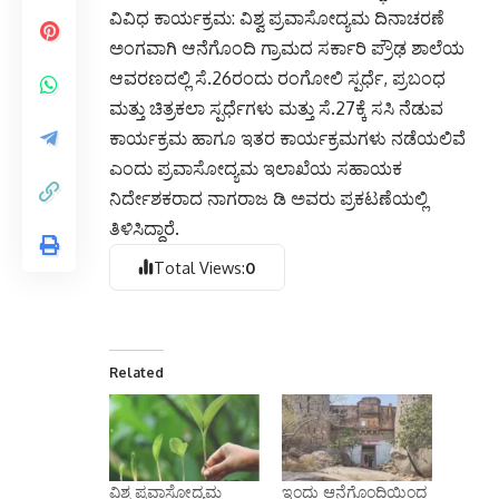
ವಿವಿಧ ಕಾರ್ಯಕ್ರಮ: ವಿಶ್ವ ಪ್ರವಾಸೋದ್ಯಮ ದಿನಾಚರಣೆ
ಅಂಗವಾಗಿ ಆನೆಗೊಂದಿ ಗ್ರಾಮದ ಸರ್ಕಾರಿ ಪ್ರೌಢ ಶಾಲೆಯ
ಆವರಣದಲ್ಲಿ ಸೆ.26ರಂದು ರಂಗೋಲಿ ಸ್ಪರ್ಧೆ, ಪ್ರಬಂಧ
ಮತ್ತು ಚಿತ್ರಕಲಾ ಸ್ಪರ್ಧೆಗಳು ಮತ್ತು ಸೆ.27ಕ್ಕೆ ಸಸಿ ನೆಡುವ
ಕಾರ್ಯಕ್ರಮ ಹಾಗೂ ಇತರ ಕಾರ್ಯಕ್ರಮಗಳು ನಡೆಯಲಿವೆ
ಎಂದು ಪ್ರವಾಸೋದ್ಯಮ ಇಲಾಖೆಯ ಸಹಾಯಕ
ನಿರ್ದೇಶಕರಾದ ನಾಗರಾಜ ಡಿ ಅವರು ಪ್ರಕಟಣೆಯಲ್ಲಿ
ತಿಳಿಸಿದ್ದಾರೆ.
Total Views:
0
Related
ವಿಶ್ವ ಪ್ರವಾಸೋದ್ಯಮ
ಇಂದು ಆನೆಗೊಂದಿಯಿಂದ