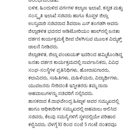
ಆರಂಭಗೊಂಡಿತು.
ಬಳಿಕ, ಹಿಂದುಳಿದ ವರ್ಗಗಳ ಕಲ್ಯಾಣ ಇಲಾಖೆ, ಕನ್ನಡ ಮತ್ತು
ಸಂಸ್ಕೃತಿ ಇಲಾಖೆ ಸಚಿವರು ಹಾಗೂ ಕೊಪ್ಪಳ ಜಿಲ್ಲಾ
ಉಸ್ತುವಾರಿ ಸಚಿವರಾದ ಶಿವರಾಜ ಎಸ್ ತಂಗಡಗಿ ಅವರು
ಜಿಲ್ಲಾಡಳಿತ ಭವನದ ಆಡಿಟೋರಿಯಂ ಹಾಲ್‌ನಲ್ಲಿ ಜನತಾ
ದರ್ಶನ ಕಾರ್ಯಕ್ರಮಕ್ಕೆ ದೀಪ ಬೆಳಗಿಸುವ ಮೂಲಕ ವಿದ್ಯುಕ್ತ್
ಚಾಲನೆ ನೀಡಿದರು.
ಜಿಲ್ಲಾಡಳಿತ, ಜಿಲ್ಲಾ ಪಂಚಾಯತ್ ಇವರಿಂದ ಹಮ್ಮಿಕೊಂಡಿದ್ದ
ಜನತಾ ದರ್ಶನ ಕಾರ್ಯಕ್ರಮದಲ್ಲಿ ಸಾರ್ವಜನಿಕರು, ವಿವಿಧ
ಸಂಘ-ಸಂಸ್ಥೆಗಳ ಪ್ರತಿನಿಧಿಗಳು, ಹೋರಾಟಗಾರರು,
ಕಲಾವಿದರು, ಸಾಹಿತಿಗಳು, ಮಹಿಳೆಯರು, ವಿದ್ಯಾರ್ಥಿಗಳು,
ಯುವಜನರು ಸೇರಿದಂತೆ ಇನ್ನೀತರರು ತಮ್ಮ ನಾನಾ
ಅಹವಾಲುಗಳನ್ನು ಸಚಿವರಿಗೆ ಸಲ್ಲಿಸಿದರು.
ಶಾಸಕರಾದ ಕೆ.ರಾಘವೇಂದ್ರ ಹಿಟ್ನಾಳ ಅವರ ಸಮ್ಮುಖದಲ್ಲಿ
ಹಾಗೂ ಅಧಿಕಾರಿಗಳ ಸಮ್ಮುಖದಲ್ಲಿ ಅಹವಾಲು ಆಲಿಸಿದ
ಸಚಿವರು, ಕೆಲವು ಸಮಸ್ಯೆಗಳಿಗೆ ಸ್ಥಳದಲ್ಲಿಯೇ ಪರಿಹಾರ
ಕಲ್ಪಿಸಿದರು. ಬೆಳಗ್ಗೆ 10 ರಿಂದ ಸಂಜೆ 5 ಗಂಟೆ ನಂತರವೂ