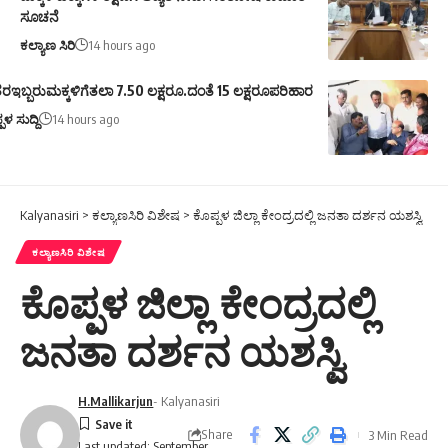
ಸೂಚನೆ
ಕಲ್ಯಾಣ ಸಿರಿ
14 hours ago
ರಇಬ್ಬರುಮಕ್ಕಳಿಗೆತಲಾ 7.50 ಲಕ್ಷರೂ.ದಂತೆ 15 ಲಕ್ಷರೂಪರಿಹಾರ
ಪಳ ಸುದ್ದಿ
14 hours ago
Kalyanasiri
>
ಕಲ್ಯಾಣಸಿರಿ ವಿಶೇಷ
>
ಕೊಪ್ಪಳ ಜಿಲ್ಲಾ ಕೇಂದ್ರದಲ್ಲಿ ಜನತಾ ದರ್ಶನ ಯಶಸ್ವಿ
ಕಲ್ಯಾಣಸಿರಿ ವಿಶೇಷ
ಕೊಪ್ಪಳ ಜಿಲ್ಲಾ ಕೇಂದ್ರದಲ್ಲಿ
ಜನತಾ ದರ್ಶನ ಯಶಸ್ವಿ
H.Mallikarjun
- Kalyanasiri
Share
3 Min Read
Last updated: September