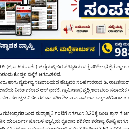
5 (ಕರ್ನಾಟಕ ವಾರ್ತೆ): ಜಿಲ್ಲೆಯಲ್ಲಿ ಬರ ಪರಿಸ್ಥಿತಿಯ ಬಗ್ಗೆ ಪರಿಶೀಲನೆ ಕೈಗೊಳ್ಳ
ಂದು ಕೊಪ್ಪಳ ಜಿಲ್ಲೆಗೆ ಆಗಮಿಸಲಿದೆ.
ೀರು ಹಾಗು ನೈರ್ಮಲ್ಯ ಸಚಿವಾಲಯದ ಹೆಚ್ಚುವರಿ ಸಲಹೆಗಾರರಾದ ಡಿ. ರಾಜಶೇಖರ್ 
ೆಯ ‌ನಿರ್ದೇಶಕರಾದ ಆರ್ ಥಾಕರೆ, ಗ್ರಾಮೀಣಾಭಿವೃದ್ಧಿ ಇಲಾಖೆಯ ಸಹಾಯಕ 
ಿರ್ವಹಣಾ ಕೇಂದ್ರದ ನಿರ್ದೇಶಕರಾದ ಕರೀಗೌಡ ಐ.ಎ.ಎಸ್ ಅವರನ್ನು ಒಳಗೊಂಡ ತಂಡ
ಗಜೇಂದ್ರಗಡದಿಂದ ಮಧ್ಯಾಹ್ನ 3 ಗಂಟೆಗೆ ನಿರ್ಗಮಿಸಿ 3.20ಕ್ಕೆ ಬಂಡಿ ಕ್ರಾಸ್ ಗೆ 
ನ ಯಲಬುರ್ಗಾ ಹೋಬಳಿ ವ್ಯಾಪ್ತಿಯ ರೈತರಾದ ಶಶಿಕಲಾ ಶರಣಪ್ಪ ರೊಟ್ಟಿ ಹಾಗೂ
ಡಿ ಕೃಷಿ ಬೆಳೆಗಳ ಅಧ್ಯಯನ ಮಾಡಲಿದ್ದಾರೆ. ಬಳಿಕ 3.35 ರಿಂದ 3.50 ರವೆರೆಗೆ 