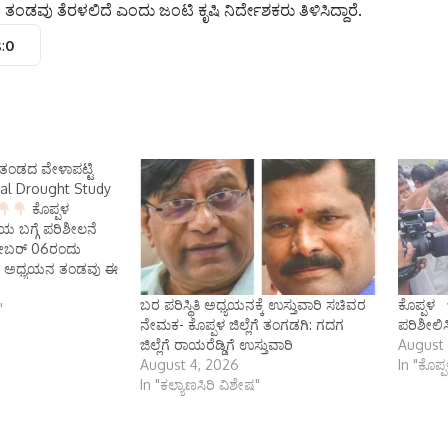
ಂಡವು ತೆರಳಲಿದೆ ಎಂದು ಜಂಟಿ ಕೃಷಿ ನಿರ್ದೇಶಕರು ತಿಳಿಸಿದ್ದಾರೆ.
:
0
ತಂಡದ ವೇಳಾಪಟ್ಟಿ
ral Drought Study
ಕೊಪ್ಪಳ
ಿತಿಯ ಬಗ್ಗೆ ಪರಿಶೀಲನೆ
ಟೋಬರ್ 06ರಂದು
ಬರ ಅಧ್ಯಯನ ತಂಡವು ಈ
 ಸಂಚರಿಸಲಿದೆ.
ಬರ ಪರಿಸ್ಥಿತಿ ಅಧ್ಯಯನಕ್ಕೆ ಉಸ್ತುವಾರಿ ಸಚಿವರ
ಕೊಪ್ಪಳ ಜಿ
ಾಹ್ನ 3 ಗಂಟೆಗೆ
"
ನೇಮಕ- ಕೊಪ್ಪಳ ಜಿಲ್ಲೆಗೆ ತಂಗಡಗಿ: ಗದಗ
ಪರಿಶೀಲಿ
ಡಿ ಕ್ರಾಸ್ ಗೆ ಆಗಮಿಸಿ
ಜಿಲ್ಲೆಗೆ ರಾಯರೆಡ್ಡಿಗೆ ಉಸ್ತುವಾರಿ
August 
ೆಗೆ ಯಲಬುರ್ಗಾ
August 4, 2026
In "ಕೊಪ್ಪಳ
 ಹೋಬಳಿ ವ್ಯಾಪ್ತಿಯ
In "ಕಲ್ಯಾಣಸಿರಿ ವಿಶೇಷ"
್ಪ ರೊಟ್ಟಿ ಹಾಗೂ