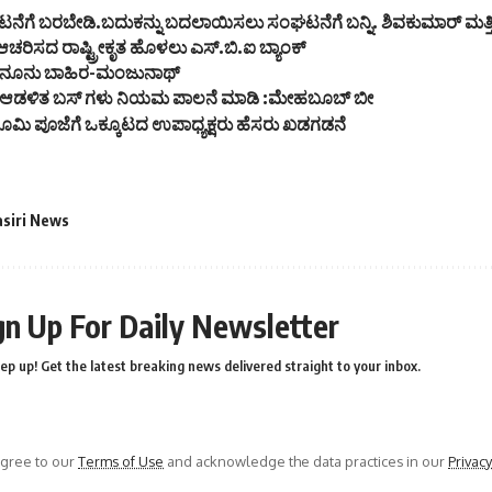
ೆಗೆ ಬರಬೇಡಿ.ಬದುಕನ್ನು ಬದಲಾಯಿಸಲು ಸಂಘಟನೆಗೆ ಬನ್ನಿ. ಶಿವಕುಮಾರ್ ಮತ್ತಿ
 ಆಚರಿಸದ ರಾಷ್ಟ್ರೀಕೃತ ಹೊಳಲು ಎಸ್.ಬಿ.ಐ ಬ್ಯಾಂಕ್
ಕಾನೂನು ಬಾಹಿರ-ಮಂಜುನಾಥ್
 ಆಡಳಿತ ಬಸ್ ಗಳು ನಿಯಮ ಪಾಲನೆ ಮಾಡಿ :ಮೇಹಬೂಬ್ ಬೀ
ೂಮಿ ಪೂಜೆಗೆ ಒಕ್ಕೂಟದ ಉಪಾಧ್ಯಕ್ಷರು ಹೆಸರು ಖಡಗಡನೆ
asiri News
gn Up For Daily Newsletter
ep up! Get the latest breaking news delivered straight to your inbox.
agree to our
Terms of Use
and acknowledge the data practices in our
Privacy