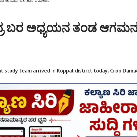
ತಂಡ ಆಗಮನ; ಬೆಳೆ ಹಾನಿ ಪರಿಶೀಲನೆ
ೇಂದ್ರ ಬರ ಅಧ್ಯಯನ ತಂಡ ಆಗಮನ;
t study team arrived in Koppal district today; Crop Dam