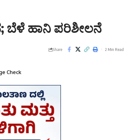
 ಬೆಳೆ ಹಾನಿ ಪರಿಶೀಲನೆ
Share
2 Min Read
age Check