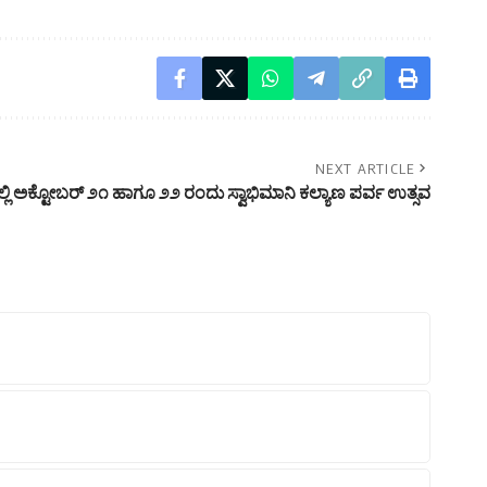
NEXT ARTICLE
ಲಿ ಅಕ್ಟೋಬರ್ ೨೧ ಹಾಗೂ ೨೨ ರಂದು ಸ್ವಾಭಿಮಾನಿ ಕಲ್ಯಾಣ ಪರ್ವ ಉತ್ಸವ