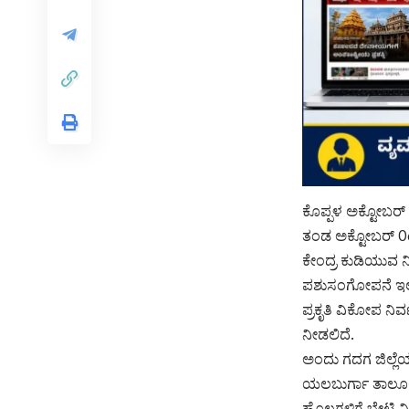
ಕೊಪ್ಪಳ ಅಕ್ಟೋಬರ್ 0
ತಂಡ ಅಕ್ಟೋಬರ್ 06ರ
ಕೇಂದ್ರ ಕುಡಿಯುವ ನ
ಪಶುಸಂಗೋಪನೆ ಇಲಾಖ
ಪ್ರಕೃತಿ ವಿಕೋಪ ನ
ನೀಡಲಿದೆ.
ಅಂದು ಗದಗ ಜಿಲ್ಲೆಯ 
ಯಲಬುರ್ಗಾ ತಾಲೂಕಿ
ಹೊಲಗಳಿಗೆ ಭೇಟಿ ನೀ