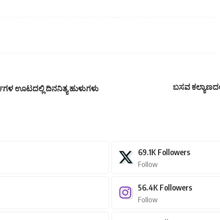
ಬಸವ ಕಲ್ಯಾಣದಲ್
ಥಿಗಳ ಊಟದಲ್ಲಿ ದಿನನಿತ್ಯ ಹುಳುಗಳು
69.1K
Followers
Follow
56.4K
Followers
Follow