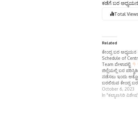
ಕಡೆಗೆ ಬರ ಅಧ್ಯಯನ ತ
Total Views
Related
ಕೇಂದ್ರ ಬರ ಅಧ್ಯಯನ 
Schedule of Cent
Team ವೇಳಾಪಟ್ಟಿ
ಜಿಲ್ಲೆಯಲ್ಲಿ ಬರ ಪರಿಸ್ಥ
ನಡೆಸಲು ಇಂದು ಅಕ್
ಬರಲಿರುವ ಕೇಂದ್ರ 
ಕೆಳಗಿನಂತೆ ಜಿಲ್ಲೆಯಲ್ಲಿ
October 6, 2023
ಗಜೇಂದ್ರಗಡದಿಂದ ಮಧ್ಯ
In "ಕಲ್ಯಾಣಸಿರಿ ವಿಶೇಷ
ನಿರ್ಗಮಿಸಿ 3.20ಕ್ಕೆ ಬಂ
3.20ರಿಂದ 3.30ರವರ
ತಾಲೂಕಿನ ಯಲಬುರ್ಗಾ
ರೈತರಾದ ಶಶಿಕಲಾ ಶರಣಪ
ಚಂದ್ರಪ್ಪ ಬಡಿಗೇರ…