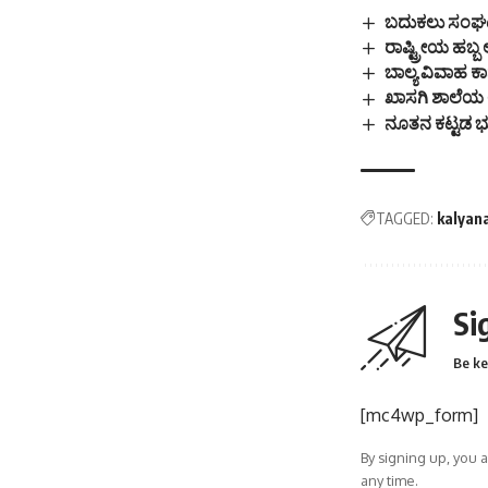
ಬದುಕಲು ಸಂಘಟನ
ರಾಷ್ಟ್ರೀಯ ಹಬ್ಬ
ಬಾಲ್ಯ ವಿವಾಹ 
ಖಾಸಗಿ ಶಾಲೆಯ
ನೂತನ ಕಟ್ಟಡ ಭ
TAGGED:
kalyan
Si
Be ke
[mc4wp_form]
By signing up, you 
any time.