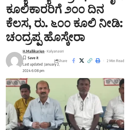
ಕೂಲಿಕಾರರಿಗೆ ೨೦೦ ದಿನ
ಕೆಲಸ, ರು. ೬೦೦ ಕೂಲಿ ನೀಡಿ:
ಚಂದ್ರಪ್ಪ ಹೊಸ್ಕೇರಾ
H.Mallikarjun
- Kalyanasiri
Share
2 Min Read
Last updated: January 2,
2024 6:08 pm