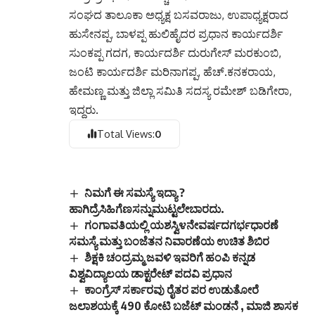
ಸಂಘದ ತಾಲೂಕಾ ಅಧ್ಯಕ್ಷ ಬಸವರಾಜು, ಉಪಾಧ್ಯಕ್ಷರಾದ
ಹುಸೇನಪ್ಪ, ಬಾಳಪ್ಪ ಹುಲಿಹೈದರ ಪ್ರಧಾನ ಕಾರ್ಯದರ್ಶಿ
ಸುಂಕಪ್ಪ ಗದಗ, ಕಾರ್ಯದರ್ಶಿ ದುರುಗೇಸ್ ಮರಕುಂಬಿ,
ಜಂಟಿ ಕಾರ್ಯದರ್ಶಿ ಮರಿನಾಗಪ್ಪ, ಹೆಚ್.ಕನಕರಾಯ,
ಹೇಮಣ್ಣ ಮತ್ತು ಜಿಲ್ಲಾ ಸಮಿತಿ ಸದಸ್ಯ ರಮೇಶ್ ಬಡಿಗೇರಾ,
ಇದ್ದರು.
Total Views:
0
ನಿಮಗೆ ಈ ಸಮಸ್ಯೆ ಇದ್ಯಾ ?
ಹಾಗಿದ್ರೆಸಿಹಿಗೆಣಸನ್ನುಮುಟ್ಟಲೇಬಾರದು.
ಗಂಗಾವತಿಯಲ್ಲಿ ಯಶಸ್ವಿ೪ನೇವರ್ಷದಗರ್ಭಧಾರಣೆ
ಸಮಸ್ಯೆ ಮತ್ತು ಬಂಜೆತನ ನಿವಾರಣೆಯ ಉಚಿತ ಶಿಬಿರ
ಶಿಕ್ಷಕಿ ಚಂದ್ರಮ್ಮ ಜವಳಿ ಇವರಿಗೆ ಹಂಪಿ ಕನ್ನಡ
ವಿಶ್ವವಿದ್ಯಾಲಯ ಡಾಕ್ಟರೇಟ್ ಪದವಿ ಪ್ರಧಾನ
ಕಾಂಗ್ರೆಸ್ ಸರ್ಕಾರವು ರೈತರ ಪರ ಉಡುತೋರೆ
ಜಲಾಶಯಕ್ಕೆ 490 ಕೋಟಿ ಬಜೆಟ್ ಮಂಡನೆ , ಮಾಜಿ ಶಾಸಕ