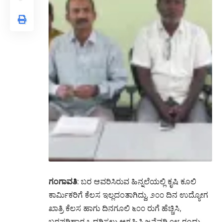
ಗಂಗಾವತಿ
: ಬರ ಆವರಿಸಿರುವ ಹಿನ್ನಲೆಯಲ್ಲಿ ಕೃಷಿ ಕೂಲಿ
ಕಾರ್ಮಿಕರಿಗೆ ಕೆಲಸ ಇಲ್ಲದಂತಾಗಿದ್ದು, ೨೦೦ ದಿನ ಉದ್ಯೋಗ
ಖಾತ್ರಿ ಕೆಲಸ ಹಾಗು ದಿನಗೂಲಿ ೬೦೦ ರುಗೆ ಹೆಚ್ಚಿಸಿ,
ಬರಪರಿಹಾರ ಒದಗಿಸಲು ಆಗ್ರಹಿಸಿ ಜನೆವರಿ ೦೮ ರಂದು