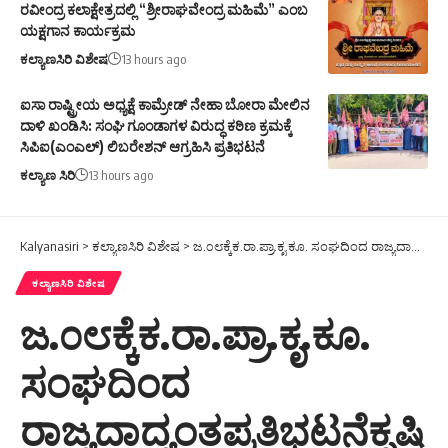
ರವೀಂದ್ರ ಕಲಾಕ್ಷೇತ್ರದಲ್ಲಿ “ಶ್ರೀರಾಘವೇಂದ್ರ ಮಹಿಮೆ” ಎಂಬ
ಯಕ್ಷಗಾನ ಕಾರ್ಯಕ್ರಮ
ಕಲ್ಯಾಣಸಿರಿ ವಿಶೇಷ
13 hours ago
ಐಸಾ ರಾಷ್ಟ್ರೀಯ ಅಧ್ಯಕ್ಷೆ ಕಾಮ್ರೇಡ್ ನೇಹಾ ಬೋರಾ ಮೇಲಿನ
ದಾಳಿ ಖಂಡಿಸಿ: ಸಂಘಿ ಗೂಂಡಾಗಳ ವಿರುದ್ಧ ಕಠಿಣ ಕ್ರಮಕ್ಕೆ
ಸಿಪಿಐ(ಎಂಎಲ್) ಲಿಬರೇಶನ್ ಆಗ್ರಹಿಸಿ ಪ್ರತಿಭಟನೆ
ಕಲ್ಯಾಣ ಸಿರಿ
13 hours ago
Kalyanasiri
>
ಕಲ್ಯಾಣಸಿರಿ ವಿಶೇಷ
>
ಜ.೦೮ಕ್ಕೆಕ.ರಾ.ಪ್ರಾ.ಕೃ.ಕೂ. ಸಂಘದಿಂದ ರಾಜ್ಯದಾದ್ಯಂತಪ್ರತಿಭಟನೆಕೃಷಿ ಕೂಲಿಕಾರರಿಗೆ ೨೦೦ ದಿನ ಕೆಲಸ, ರು. ೬೦೦ ಕೂಲಿ ನೀಡಿ: ಚಂದ್ರಪ್ಪ ಹೊಸ್ಕೇರಾ
ಕಲ್ಯಾಣಸಿರಿ ವಿಶೇಷ
ಜ.೦೮ಕ್ಕೆಕ.ರಾ.ಪ್ರಾ.ಕೃ.ಕೂ.
ಸಂಘದಿಂದ
ರಾಜ್ಯದಾದ್ಯಂತಪ್ರತಿಭಟನೆಕೃಷಿ