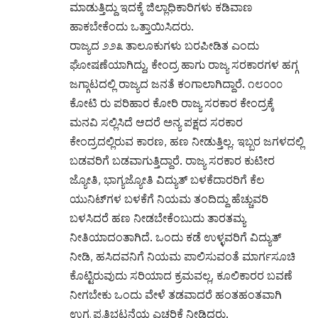
ಮಾಡುತ್ತಿದ್ದು ಇದಕ್ಕೆ ಜಿಲ್ಲಾಧಿಕಾರಿಗಳು ಕಡಿವಾಣ
ಹಾಕಬೇಕೆಂದು ಒತ್ತಾಯಿಸಿದರು.
ರಾಜ್ಯದ ೨೨೩ ತಾಲೂಕುಗಳು ಬರಪೀಡಿತ ಎಂದು
ಘೋಷಣೆಯಾಗಿದ್ದು, ಕೇಂದ್ರ ಹಾಗು ರಾಜ್ಯ ಸರಕಾರಗಳ ಹಗ್ಗ
ಜಗ್ಗಾಟದಲ್ಲಿ ರಾಜ್ಯದ ಜನತೆ ಕಂಗಾಲಾಗಿದ್ದಾರೆ. ೧೮೦೦೦
ಕೋಟಿ ರು ಪರಿಹಾರ ಕೋರಿ ರಾಜ್ಯ ಸರಕಾರ ಕೇಂದ್ರಕ್ಕೆ
ಮನವಿ ಸಲ್ಲಿಸಿದೆ ಆದರೆ ಅನ್ಯ ಪಕ್ಷದ ಸರಕಾರ
ಕೇಂದ್ರದಲ್ಲಿರುವ ಕಾರಣ, ಹಣ ನೀಡುತ್ತಿಲ್ಲ. ಇಬ್ಬರ ಜಗಳದಲ್ಲಿ
ಬಡವರಿಗೆ ಬಡವಾಗುತ್ತಿದ್ದಾರೆ. ರಾಜ್ಯ ಸರಕಾರ ಕುಟೀರ
ಜ್ಯೋತಿ, ಭಾಗ್ಯಜ್ಯೋತಿ ವಿದ್ಯುತ್ ಬಳಕೆದಾರರಿಗೆ ಕೆಲ
ಯುನಿಟ್‌ಗಳ ಬಳಕೆಗೆ ನಿಯಮ ತಂದಿದ್ದು ಹೆಚ್ಚುವರಿ
ಬಳಸಿದರೆ ಹಣ ನೀಡಬೇಕೆಂಬುದು ತಾರತಮ್ಯ
ನೀತಿಯಾದಂತಾಗಿದೆ. ಒಂದು ಕಡೆ ಉಳ್ಳವರಿಗೆ ವಿದ್ಯುತ್
ನೀಡಿ, ಹಸಿದವನಿಗೆ ನಿಯಮ ಪಾಲಿಸುವಂತೆ ಮಾರ್ಗಸೂಚಿ
ಕೊಟ್ಟಿರುವುದು ಸರಿಯಾದ ಕ್ರಮವಲ್ಲ, ಕೂಲಿಕಾರರ ಬವಣೆ
ನೀಗಬೇಕು ಒಂದು ವೇಳೆ ತಡವಾದರೆ ಹಂತಹಂತವಾಗಿ
ಉಗ್ರ ಪ್ರತಿಭಟನೆಯ ಎಚ್ಚರಿಕೆ ನೀಡಿದರು.