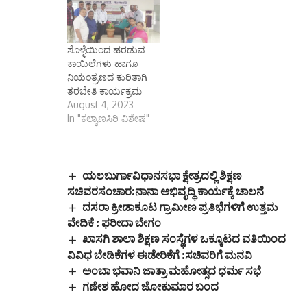
ಸೊಳ್ಳೆಯಿಂದ ಹರಡುವ
ಕಾಯಿಲೆಗಳು ಹಾಗೂ
ನಿಯಂತ್ರಣದ ಕುರಿತಾಗಿ
ತರಬೇತಿ ಕಾರ್ಯಕ್ರಮ
August 4, 2023
In "ಕಲ್ಯಾಣಸಿರಿ ವಿಶೇಷ"
ಯಲಬುರ್ಗಾವಿಧಾನಸಭಾ ಕ್ಷೇತ್ರದಲ್ಲಿ ಶಿಕ್ಷಣ
ಸಚಿವರಸಂಚಾರ:ನಾನಾ ಅಭಿವೃದ್ಧಿ ಕಾರ್ಯಕ್ಕೆ ಚಾಲನೆ
ದಸರಾ ಕ್ರೀಡಾಕೂಟ ಗ್ರಾಮೀಣ ಪ್ರತಿಭೆಗಳಿಗೆ ಉತ್ತಮ
ವೇದಿಕೆ : ಫರೀದಾ ಬೇಗಂ
ಖಾಸಗಿ ಶಾಲಾ ಶಿಕ್ಷಣ ಸಂಸ್ಥೆಗಳ ಒಕ್ಕೂಟದ ವತಿಯಿಂದ
ವಿವಿಧ ಬೇಡಿಕೆಗಳ ಈಡೇರಿಕೆಗೆ :ಸಚಿವರಿಗೆ ಮನವಿ
ಅಂಬಾ ಭವಾನಿ ಜಾತ್ರಾ ಮಹೋತ್ಸದ ಧರ್ಮ ಸಭೆ
ಗಣೇಶ ಹೋದ ಜೋಕುಮಾರ ಬಂದ