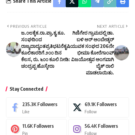
Share This Article
PREVIOUS ARTICLE
NEXT ARTICLE
ಜ.೦೮ಕ್ಕೆಕ.ರಾ.ಪ್ರಾ.ಕೃ.ಕೂ.
ಗಿಣಿಗೇರ ಗ್ರಾಮದಲ್ಲಿ ಡಾ.
ಸಂಘದಿಂದ
ಬಳಿ ಆರ್ ಅಂಬೇಡ್ಕರ್
ರಾಜ್ಯದಾದ್ಯಂತಪ್ರತಿಭಟನೆಕೃಷಿ
ಯುವಕ ಸಂಘದ 206ನೇ
ಕೂಲಿಕಾರರಿಗೆ ೨೦೦ ದಿನ
ಭೀಮಾ ಕೋರೆಗಾಂವ್
ಕೆಲಸ, ರು. ೬೦೦ ಕೂಲಿ ನೀಡಿ:
ವಿಜಯೋತ್ಸವ ಅಂಗವಾಗಿ
ಚಂದ್ರಪ್ಪ ಹೊಸ್ಕೇರಾ
ಬೈಕ್ ರಾಲಿ
ಮಾಡಲಾಯಿತು.
Stay Connected
235.3K
Followers
69.1K
Followers
Like
Follow
11.6K
Followers
56.4K
Followers
Pin
Follow