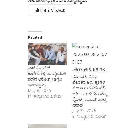
ಸೇರಿದಂತೆ ಇನ್ನಿತರರು ಉಪಸ್ಥಿತದ್ದರು.
Total Views:
0
Related
ಎಸ್.ಕೆ.ಎನ್.ಜಿ
ಕಾಲೇಜಿನಲ್ಲಿ ಯಶಸ್ವಿಯಾಗಿ
ಗಂಗಾವತಿ: ವಿವಿಧ
ನಡೆದ ಆರೋಗ್ಯ ಜಾಗೃತಿ‌
ಲೇಖಕರ ಆರು ಕೃತಿಗಳ
ಕಾರ್ಯಕ್ರಮ
ಲೋಕಾರ್ಪಣೆಸೆಲೆಬರೆಟಿ
May 6, 2026
ಆಡಿದ ಮಾತುಗಳು ಹೆಚ್ಚು
In "ಕಲ್ಯಾಣಸಿರಿ ವಿಶೇಷ"
ವೈರಲ್ :ಡಾ.ಯರಿಯಪ್ಪ
ವಿಷಾಧ
July 28, 2025
In "ಕಲ್ಯಾಣಸಿರಿ ವಿಶೇಷ"