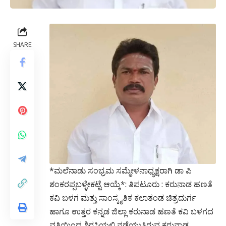
SHARE
*ಮಲೆನಾಡು ಸಂಭ್ರಮ ಸಮ್ಮೇಳನಾಧ್ಯಕ್ಷರಾಗಿ ಡಾ ಪಿ
ಶಂಕರಪ್ಪಬಳ್ಳೇಕಟ್ಟೆ ಆಯ್ಕೆ*: ತಿಪಟೂರು : ಕರುನಾಡ ಹಣತೆ
ಕವಿ ಬಳಗ ಮತ್ತು ಸಾಂಸ್ಕೃತಿಕ ಕಲಾತಂಡ ಚಿತ್ರದುರ್ಗ
ಹಾಗೂ ಉತ್ತರ ಕನ್ನಡ ಜಿಲ್ಲಾ ಕರುನಾಡ ಹಣತೆ ಕವಿ ಬಳಗದ
ವತಿಯಿಂದ ಶಿರಸಿಯಲ್ಲಿ ನಡೆಯುತ್ತಿರುವ ಕರುನಾಡ