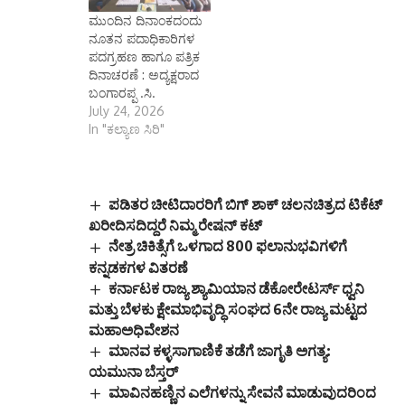
ಮುಂದಿನ‌ ದಿನಾಂಕದಂದು
ನೂತನ ಪದಾಧಿಕಾರಿಗಳ
ಪದಗ್ರಹಣ ಹಾಗೂ ಪತ್ರಿಕ
ದಿನಾಚರಣೆ : ಅದ್ಯಕ್ಷರಾದ
ಬಂಗಾರಪ್ಪ .ಸಿ.
July 24, 2026
In "ಕಲ್ಯಾಣ ಸಿರಿ"
ಪಡಿತರ ಚೀಟಿದಾರರಿಗೆ ಬಿಗ್ ಶಾಕ್ ಚಲನಚಿತ್ರದ ಟಿಕೆಟ್
ಖರೀದಿಸದಿದ್ದರೆ ನಿಮ್ಮ ರೇಷನ್ ಕಟ್
ನೇತ್ರ ಚಿಕಿತ್ಸೆಗೆ ಒಳಗಾದ 800 ಫಲಾನುಭವಿಗಳಿಗೆ
ಕನ್ನಡಕಗಳ ವಿತರಣೆ
ಕರ್ನಾಟಕ ರಾಜ್ಯ ಶ್ಯಾಮಿಯಾನ ಡೆಕೋರೇಟರ್ಸ್ ಧ್ವನಿ
ಮತ್ತು ಬೆಳಕು ಕ್ಷೇಮಾಭಿವೃದ್ಧಿ ಸಂಘದ 6ನೇ ರಾಜ್ಯ ಮಟ್ಟದ
ಮಹಾಅಧಿವೇಶನ
ಮಾನವ ಕಳ್ಳಸಾಗಾಣಿಕೆ ತಡೆಗೆ ಜಾಗೃತಿ ಅಗತ್ಯ:
ಯಮುನಾ ಬೆಸ್ತರ್
ಮಾವಿನಹಣ್ಣಿನ ಎಲೆಗಳನ್ನು ಸೇವನೆ ಮಾಡುವುದರಿಂದ