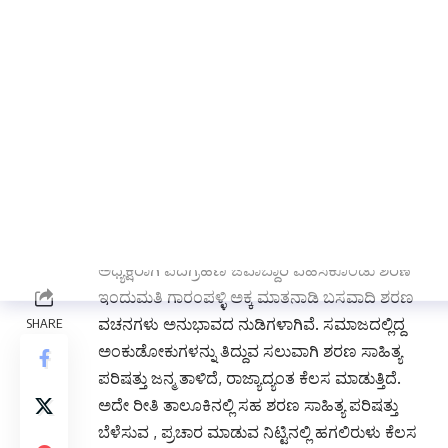
ಪ್ರಚುರಪಡಿಸುವ ಉದ್ದೇಶದಿಂದ ಶ್ರೀ
ರಾಜೇಂದ್ರಸ್ವಾಮಿಗಳಿಂದ ಸ್ಥಾಪಿತವಾಗಿರುವ ಶರಣ ಸಾಹಿತ್ಯ
ಪರಿಷತ್ ವಚನಗಳ ಸಂರಕ್ಷಣೆ ಹಾಗೂ ಯುವ ಜನಾಂಗಕ್ಕೆ
ವಚನಗಳ ಸಾರಗಳನ್ನು ತಿಳಿಸುವ ಕೆಲಸ ಚಾಚು ತಪ್ಪದೆ
ಮಾಡಲಾಗುತ್ತಿದೆ. ಪತಿಯೊಬ್ಬ ಶರಣರ ಮೌಲ್ಯವನ್ನು ತಿಳಿಸಿ,
ಶರಣ ವಿಚಾರಧಾರೆಗಳು ವಿಶ್ವ ವ್ಯಾಪಿಯಾಗುವಂತೆ ಅನುಷ್ಠಾನ
ಗೈಯಲಾಗುತ್ತಿದೆ. ನನ್ನ ಅವಧಿಯಲ್ಲಿ ತಾಲೂಕಿನ ತುಂಬೆಲ್ಲ
ಶರಣ ಸಾಹಿತ್ಯ ಪರಿಷತ್ತಿನ ವಿಚಾರಗಳು ತಿಳಿಸುವ ಕೆಲಸ
ಪ್ರಾಮಾಣಿಕವಾಗಿ ಮಾಡಲಾಗಿದೆ. ಮುಂದೆಯೂ
ನಿರಂತರವಾಗಿ ಮಾಡುತ್ತೇವೆ ಎಂದರು.ನೂತನ ಶಸಾಪ
ಅಧ್ಯಕ್ಷರಾಗಿ ಪದಗ್ರಹಣ ಜವಾಬ್ದಾರಿ ವಹಿಸಿಕೊಂಡು ಶರಣೆ
ಇಂದುಮತಿ ಗಾರಂಪಳ್ಳಿ ಅಕ್ಕ ಮಾತನಾಡಿ ಬಸವಾದಿ ಶರಣ
ವಚನಗಳು ಅನುಭಾವದ ನುಡಿಗಳಾಗಿವೆ. ಸಮಾಜದಲ್ಲಿದ್ದ
ಅಂಕುಡೋಕುಗಳನ್ನು ತಿದ್ದುವ ಸಲುವಾಗಿ ಶರಣ ಸಾಹಿತ್ಯ
ಪರಿಷತ್ತು ಜನ್ಮ ತಾಳಿದೆ, ರಾಜ್ಯಾದ್ಯಂತ ಕೆಲಸ ಮಾಡುತ್ತಿದೆ.
ಅದೇ ರೀತಿ ತಾಲೂಕಿನಲ್ಲಿ ಸಹ ಶರಣ ಸಾಹಿತ್ಯ ಪರಿಷತ್ತು
ಬೆಳೆಸುವ , ಪ್ರಚಾರ ಮಾಡುವ ನಿಟ್ಟಿನಲ್ಲಿ ಹಗಲಿರುಳು ಕೆಲಸ