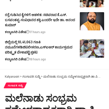
ರಸ್ತೆ ಗುಡಿಸಿದ ಕೈಗಳಿಗೆ ಆಡಳಿತ: ಸಚಿವರಾದ ಕೆ.ಎಸ್.
ಬಸವಂತಪ್ಪ-ಸಂವಿಧಾನದ ಶಕ್ತಿ ಎಂದರೇ ಇದೇ ಡಾ. ಆನಂದ
ಕುಮಾರ್
ಕಲ್ಯಾಣಸಿರಿ ವಿಶೇಷ
17 hours ago
ಜಿಲ್ಲೆಯಲ್ಲಿ 10,41,063 ಗಣತಿ
ನಮೂನೆಗಳಡಿಜಿಟಲೀಕರಣ,ಎಸ್ಐಆರ್ ಕಾರ್ಯಕ್ರಮದ
ಪರಿಷ್ಕೃತ ವೇಳಾಪಟ್ಟಿ ಪ್ರಕಟ
ಕಲ್ಯಾಣಸಿರಿ ವಿಶೇಷ
18 hours ago
Kalyanasiri
>
ಗಂಗಾವತಿ ಸುದ್ದಿ
>
ಮಲೆನಾಡು ಸಂಭ್ರಮ ಸಮ್ಮೇಳನಾಧ್ಯಕ್ಷರಾಗಿ ಡಾ ಪಿ ಶಂಕರಪ್ಪಬಳ್ಳೇಕಟ್ಟೆ
ಗಂಗಾವತಿ ಸುದ್ದಿ
ಮಲೆನಾಡು ಸಂಭ್ರಮ