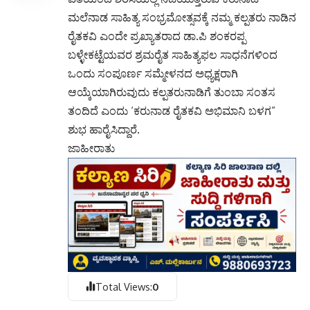
ಮಲೆನಾಡ ಸಾಹಿತ್ಯ ಸಂಭ್ರಮೋತ್ಸವಕ್ಕೆ ನಮ್ಮ ಕಲ್ಪತರು ನಾಡಿನ
ರೈತಕವಿ ಎಂದೇ ಪ್ರಖ್ಯಾತರಾದ ಡಾ.ಪಿ ಶಂಕರಪ್ಪ
ಬಳ್ಳೇಕಟ್ಟೆಯವರ ಶ್ರಮರೈತ ಸಾಹಿತ್ಯಫಲ ಸಾಧನೆಗಳಿಂದ
ಒಂದು ಸಂಪೂರ್ಣ ಸಮ್ಮೇಳನದ ಅಧ್ಯಕ್ಷರಾಗಿ
ಆಯ್ಕೆಯಾಗಿರುವುದು ಕಲ್ಪತರುನಾಡಿಗೆ ತುಂಬಾ ಸಂತಸ
ತಂದಿದೆ ಎಂದು ‘ಕರುನಾಡ ರೈತಕವಿ ಅಭಿಮಾನಿ ಬಳಗ”
ಶುಭ ಹಾರೈಸಿದ್ದಾರೆ.
ಜಾಹೀರಾತು
Total Views:
0