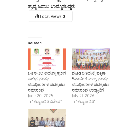
ಶ್ರಾವ್ಯ ಜವಾದಿ ಉಪಸ್ಥಿತರಿದ್ದರು.
Total Views:
0
Related
ಜೂನ್-೨೨ ಲಯನ್ಸ್ ಕ್ಲಬ್‌ನ
ಮೂಡಲಗಿಯಲ್ಲಿ ಪತ್ರಿಕಾ
ಸಾಲಿನ ನೂತನ
ದಿನಾಚರಣೆ ಮತ್ತು ನೂತನ
ಪದಾಧಿಕಾರಿಗಳ ಪದಗ್ರಹಣ
ಪದಾಧಿಕಾರಿಗಳ ಪದಗ್ರಹಣ
ಸಮಾರಂಭ
ಸಮಾರಂಭ ಉದ್ಘಾಟನೆ
June 20, 2025
July 21, 2026
In "ಕಲ್ಯಾಣಸಿರಿ ವಿಶೇಷ"
In "ಕಲ್ಯಾಣ ಸಿರಿ"