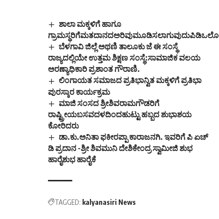
ಶಾಲಾ ಮಕ್ಕಳಿಗೆ ಹಾಗೂ
ಗ್ರಾಮಸ್ಥರಿಗೆಮತದಾನದಅರಿವುಮೂಡಿಸಲಾಗುವುದುಪಿಡಿಒಲೋ
ಬೆಳಗಾವಿ ಜಿಲ್ಲೆ ಅಥಣಿ ತಾಲೂಕು ಜೆ ಈ ಸಂಸ್ಥೆ
ರಾಜ್ಯದಲ್ಲಿಯೇ ಉತ್ತಮ ಶಿಕ್ಷಣ ಸಂಸ್ಥೆ:ಸಾಮಾಜಿಕ ವಲಯ
ಅರಣ್ಯಾಧಿಕಾರಿ ಪ್ರಶಾಂತ ಗೌರಾಣಿ.
ಲಿಂಗಾಯತ ಸಮಾಜದ ಪ್ರತಿಭಾನ್ವಿತ ಮಕ್ಕಳಿಗೆ ಪ್ರತಿಭಾ
ಪುರಸ್ಕಾರ ಕಾರ್ಯಕ್ರಮ
ಮಾಜಿ ಸಂಸದ ಶ್ರೀಶಿವರಾಮಗೌಡರಿಗೆ
ರಾಷ್ಟ್ರೀಯಬಸವದಳದಿಂದಹುಟ್ಟು ಹಬ್ಬದ ಶುಭಾಶಯ
ಕೋರಿದರು
ಡಾ.ಕು.ಅನಿತಾ ಫಕೀರಪ್ಪಾ ಕಾರಾಜನಗಿ. ಇವರಿಗೆ ಪಿ ಏಚ್
ಡಿ ಪ್ರದಾನ -ಶ್ರೀ ಶಿವಮುನಿ ದೇಶಿಕೇಂದ್ರ ಸ್ವಾಮೀಜಿ ಶುಭ
ಹಾರೈಶುಭ ಹಾರೈಕೆ
TAGGED:
kalyanasiri News