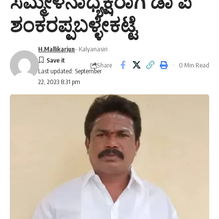
ಸಮ್ಮೇಳನಾಧ್ಯಕ್ಷರಾಗಿ ಡಾ ಪಿ
ಶಂಕರಪ್ಪಬಳ್ಳೇಕಟ್ಟೆ
H.Mallikarjun
- Kalyanasiri
Share
0 Min Read
Last updated: September
22, 2023 8:31 pm