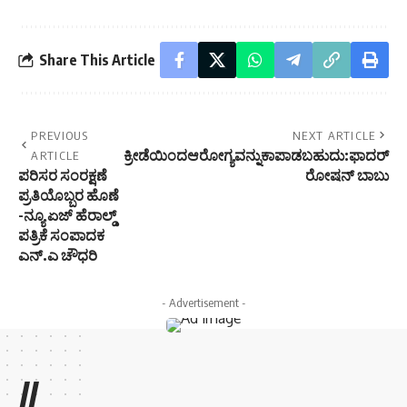
Share This Article
PREVIOUS
NEXT ARTICLE
ಕ್ರೀಡೆಯಿಂದಆರೋಗ್ಯವನ್ನುಕಾಪಾಡಬಹುದು:ಫಾದರ್
ARTICLE
ಪರಿಸರ ಸಂರಕ್ಷಣೆ
ರೋಷನ್ ಬಾಬು
ಪ್ರತಿಯೊಬ್ಬರ ಹೊಣೆ
-ನ್ಯೂ ಏಜ್ ಹೆರಾಲ್ಡ್
ಪತ್ರಿಕೆ ಸಂಪಾದಕ
ಎನ್.ಎ‌ ಚೌಧರಿ
- Advertisement -
//