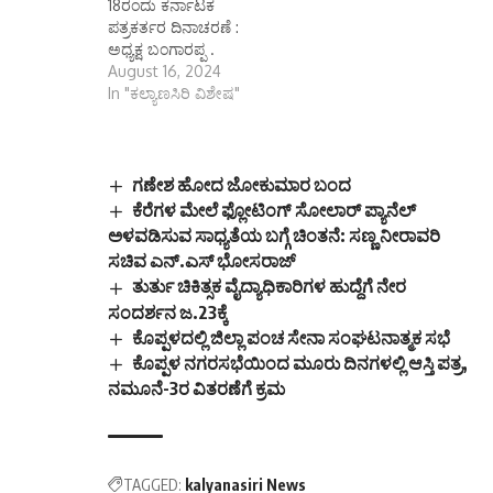
18ರಂದು ಕರ್ನಾಟಕ
ಪತ್ರಕರ್ತರ ದಿನಾಚರಣೆ :
ಅಧ್ಯಕ್ಷ ಬಂಗಾರಪ್ಪ .
August 16, 2024
In "ಕಲ್ಯಾಣಸಿರಿ ವಿಶೇಷ"
ಗಣೇಶ ಹೋದ ಜೋಕುಮಾರ ಬಂದ
ಕೆರೆಗಳ ಮೇಲೆ ಫ್ಲೋಟಿಂಗ್‌ ಸೋಲಾರ್‌ ಪ್ಯಾನೆಲ್‌
ಅಳವಡಿಸುವ ಸಾಧ್ಯತೆಯ ಬಗ್ಗೆ ಚಿಂತನೆ: ಸಣ್ಣ ನೀರಾವರಿ
ಸಚಿವ ಎನ್‌.ಎಸ್‌ ಭೋಸರಾಜ್‌
ತುರ್ತು ಚಿಕಿತ್ಸಕ ವೈದ್ಯಾಧಿಕಾರಿಗಳ ಹುದ್ದೆಗೆ ನೇರ
ಸಂದರ್ಶನ ಜ.23ಕ್ಕೆ
ಕೊಪ್ಪಳದಲ್ಲಿ ಜಿಲ್ಲಾ ಪಂಚ ಸೇನಾ ಸಂಘಟನಾತ್ಮಕ ಸಭೆ
ಕೊಪ್ಪಳ ನಗರಸಭೆಯಿಂದ ಮೂರು ದಿನಗಳಲ್ಲಿ ಆಸ್ತಿ ಪತ್ರ,
ನಮೂನೆ-3ರ ವಿತರಣೆಗೆ ಕ್ರಮ
TAGGED:
kalyanasiri News