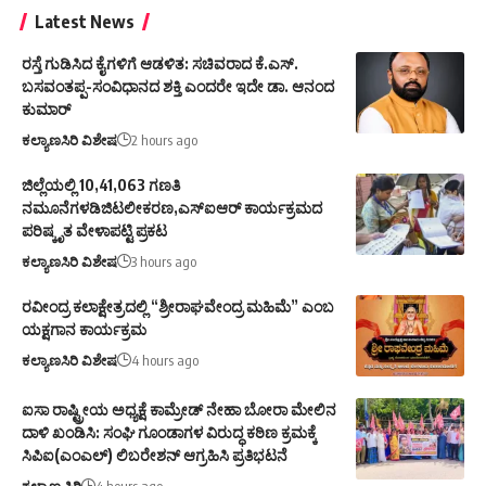
Latest News
ರಸ್ತೆ ಗುಡಿಸಿದ ಕೈಗಳಿಗೆ ಆಡಳಿತ: ಸಚಿವರಾದ ಕೆ.ಎಸ್.
ಬಸವಂತಪ್ಪ-ಸಂವಿಧಾನದ ಶಕ್ತಿ ಎಂದರೇ ಇದೇ ಡಾ. ಆನಂದ
ಕುಮಾರ್
ಕಲ್ಯಾಣಸಿರಿ ವಿಶೇಷ
2 hours ago
ಜಿಲ್ಲೆಯಲ್ಲಿ 10,41,063 ಗಣತಿ
ನಮೂನೆಗಳಡಿಜಿಟಲೀಕರಣ,ಎಸ್ಐಆರ್ ಕಾರ್ಯಕ್ರಮದ
ಪರಿಷ್ಕೃತ ವೇಳಾಪಟ್ಟಿ ಪ್ರಕಟ
ಕಲ್ಯಾಣಸಿರಿ ವಿಶೇಷ
3 hours ago
ರವೀಂದ್ರ ಕಲಾಕ್ಷೇತ್ರದಲ್ಲಿ “ಶ್ರೀರಾಘವೇಂದ್ರ ಮಹಿಮೆ” ಎಂಬ
ಯಕ್ಷಗಾನ ಕಾರ್ಯಕ್ರಮ
ಕಲ್ಯಾಣಸಿರಿ ವಿಶೇಷ
4 hours ago
ಐಸಾ ರಾಷ್ಟ್ರೀಯ ಅಧ್ಯಕ್ಷೆ ಕಾಮ್ರೇಡ್ ನೇಹಾ ಬೋರಾ ಮೇಲಿನ
ದಾಳಿ ಖಂಡಿಸಿ: ಸಂಘಿ ಗೂಂಡಾಗಳ ವಿರುದ್ಧ ಕಠಿಣ ಕ್ರಮಕ್ಕೆ
ಸಿಪಿಐ(ಎಂಎಲ್) ಲಿಬರೇಶನ್ ಆಗ್ರಹಿಸಿ ಪ್ರತಿಭಟನೆ
ಕಲ್ಯಾಣ ಸಿರಿ
4 hours ago