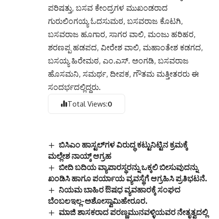
ಪರಿಷತ್ತು, ಬಸವ ಕೇಂದ್ರಗಳ ಮುಖಂಡರಾದ
ಗುರುಲಿಂಗಯ್ಯ ಓದಸುಮಠ, ಬಸವರಾಜ ಕೊಟಗಿ,
ಬಸವರಾಜ ಹೂಗಾರ, ಸಾಗರ ವಾಲಿ, ಮಂಜು ಹರಿಹರ,
ಶರಣಪ್ಪ ಹಡಪದ, ವೀರೇಶ ವಾಲಿ, ಮಹಾಂತೇಶ ಕಡಗದ,
ಬಸಯ್ಯ ಹಿರೇಮಠ, ಎಂ.ಎಸ್. ಅಂಗಡಿ, ಬಸವರಾಜ
ಹೊಸಮನಿ, ಸಮರ್ಥ, ದೀಪಕ, ಗೌತಮ ಮತ್ತೀತರರು ಈ
ಸಂದರ್ಭದಲ್ಲಿದ್ದರು.
Total Views:
0
ಬಿಸಿಎಂ ಹಾಸ್ಟಲ್‌ಗಳ ವಿರುದ್ಧ ಕಟ್ಟುನಿಟ್ಟಿನ ಕ್ರಮಕ್ಕೆ
ಮಲ್ಲೇಶ ನಾಯ್ಕ್ ಆಗ್ರಹ
ಬೀದಿ ಬದಿಯ ವ್ಯಾಪಾರಸ್ಥರನ್ನು ಒಕ್ಕಲಿ ಬೀಸುವುದನ್ನು
ಖಂಡಿಸಿ ಹಾಗೂ ಪರ್ಯಾಯ ವ್ಯವಸ್ಥೆಗೆ ಆಗ್ರಹಿಸಿ ಪ್ರತಿಭಟನೆ.
ನಿಯಮ ಬಾಹಿರ ಔಷಧ ವ್ಯವಹಾರಕ್ಕೆ ಸಂಘದ
ಬೆಂಬಲಇಲ್ಲ-ಅಶೋಸ್ವಾಮಿಹೇರೂರ.
ಮಾಜಿ ಶಾಸಕರಾದ ಪರಣ್ಣಮುನವಳ್ಳಿಯವರ ನೇತೃತ್ವದಲ್ಲಿ