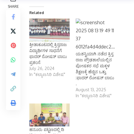
Related
ಕ್ರೀಡಾಕೂಟದಲ್ಲಿ ಕ್ರಿಸ್ತರಾಜ
ವಿದ್ಯಾರ್ಥಿಗಳ ಸಾಧನೆಗೆ
ಯಶಸ್ವಿಯಾಗಿ ನಡೆದ ಕ್ರಿಸ್ತ
ಫಾದರ್ ರೋಷನ್ ಬಾಬು
ರಾಜ ಪ್ರೌಢಶಾಲೆಯಲ್ಲಿನ
ಪ್ರಶಂಸೆ
ಪೋಷಕರ ಸಭೆ ಮಕ್ಕಳ
July 26, 2024
ಶಿಕ್ಷಣಕ್ಕೆ ಹೆಚ್ಚಿನ ಒತ್ತು
In "ಕಲ್ಯಾಣಸಿರಿ ವಿಶೇಷ"
:ಫಾದರ್ ರೋಷನ್ ಬಾಬು
.
August 13, 2025
In "ಕಲ್ಯಾಣಸಿರಿ ವಿಶೇಷ"
ಹನೂರು ಪಟ್ಟಣದಲ್ಲಿ ದಿ