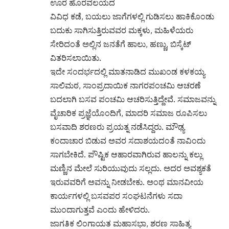
ಊರ ಹೊರವಲಯದ
ವಿವಿಧ ಕಡೆ, ಬಯಲು ಜಾಗೆಗಳಲ್ಲಿ ಗುಡಿಸಲು ಹಾಕಿಕೊಂಡು
ಬದುಕು ಸಾಗಿಸುತ್ತಿರುವವರ ಮಕ್ಕಳು, ಮಹಿಳೆಯರು
ಸೇರಿದಂತೆ ಅಲ್ಲಿನ ಜನತೆಗೆ ಹಾಲು, ಹಣ್ಣು, ಬಿಸ್ಕೆಟ್
ವಿತರಿಸಲಾಯಿತು.
ಇದೇ ಸಂದರ್ಭದಲ್ಲಿ ಮಾತನಾಡಿದ ಮುಖಂಡ ಕಳಕಯ್ಯ
ಸಾಲಿಮಠ, ಸಾಂಪ್ರದಾಯಿಕ ನಾಗರಪಂಚಮಿ ಆಚರಣೆ
ಬದಲಾಗಿ ಬಸವ ಪಂಚಮಿ ಆಚರಿಸುತ್ತಿದ್ದೇವೆ. ಸಮಾಜವನ್ನು
ವೈಚಾರಿಕ ಪ್ರಜ್ಞೆಯೊಂದಿಗೆ, ಮಾದರಿ ಸಮಾಜ ರೂಪಿಸಲು
ಬಸವಾದಿ ಶರಣರು ಪ್ರಯತ್ನ ನಡೆಸಿದ್ದರು. ಮೌಢ್ಯ
ಕಂದಾಚಾರ ಬಿಡುವ ಅವರ ಸದಾಶಯದಂತೆ ನಾವಿಂದು
ಸಾಗಬೇಕಿದೆ. ಪೌಷ್ಟಿಕ ಆಹಾರವಾಗಿರುವ ಹಾಲನ್ನು ಕಲ್ಲು
ಮಣ್ಣಿನ ಮೇಲೆ ಸುರಿಯುವುದು ಸಲ್ಲದು. ಅದರ ಅವಶ್ಯಕತೆ
ಇರುವವರಿಗೆ ಅವನ್ನು ನೀಡಬೇಕು. ಅಂಥ ಮಾನವೀಯ
ಕಾರ್ಯಗಳಲ್ಲಿ ಬಸವಪರ ಸಂಘಟನೆಗಳು ಸದಾ
ಮುಂದಾಗುತ್ತವೆ ಎಂದು ಹೇಳಿದರು.
ಜಾಗತಿಕ ಲಿಂಗಾಯತ ಮಹಾಸಭಾ, ಶರಣ ಸಾಹಿತ್ಯ