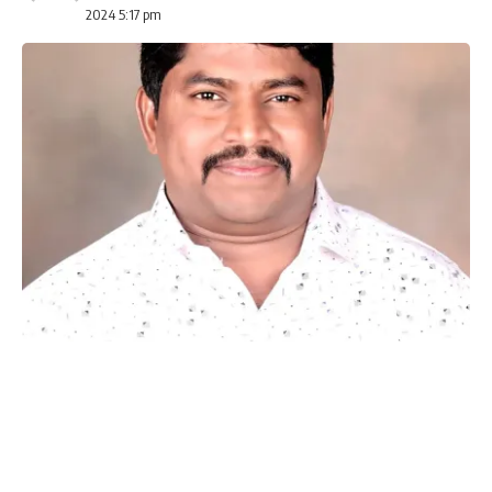
2024 5:17 pm
371(j) Adequate implementation-
Preparatory meeting on Saturday at
SHARE
Gangavati
ಜಾಹೀರಾತು