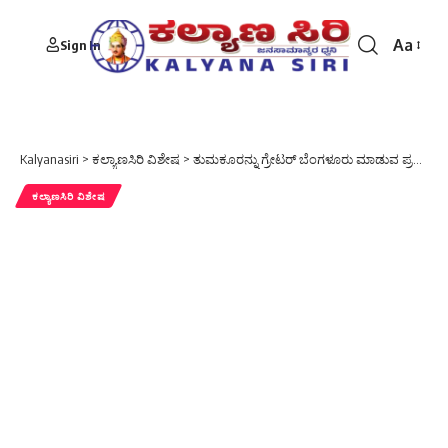
Aa
Sign In
Font
Resizer
Kalyanasiri
>
ಕಲ್ಯಾಣಸಿರಿ ವಿಶೇಷ
>
ತುಮಕೂರನ್ನು ಗ್ರೇಟರ್‌ ಬೆಂಗಳೂರು ಮಾಡುವ ಪ್ರಸ್ತಾಪ : ಪರಮೇಶ್ವರ್ ಹೇಳಿದ್ದೇನು..?
ಕಲ್ಯಾಣಸಿರಿ ವಿಶೇಷ