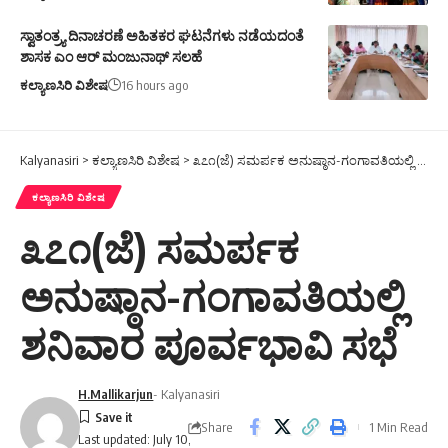
ಸ್ವಾತಂತ್ರ್ಯ ದಿನಾಚರಣೆ ಅಹಿತಕರ ಘಟನೆಗಳು ನಡೆಯದಂತೆ
ಶಾಸಕ ಎಂ ಆರ್ ಮಂಜುನಾಥ್ ಸಲಹೆ
ಕಲ್ಯಾಣಸಿರಿ ವಿಶೇಷ
16 hours ago
Kalyanasiri
>
ಕಲ್ಯಾಣಸಿರಿ ವಿಶೇಷ
>
೩೭೧(ಜೆ) ಸಮರ್ಪಕ ಅನುಷ್ಠಾನ-ಗಂಗಾವತಿಯಲ್ಲಿ ಶನಿವಾರ ಪೂರ್ವಭಾವಿ ಸಭೆ
ಕಲ್ಯಾಣಸಿರಿ ವಿಶೇಷ
೩೭೧(ಜೆ) ಸಮರ್ಪಕ
ಅನುಷ್ಠಾನ-ಗಂಗಾವತಿಯಲ್ಲಿ
ಶನಿವಾರ ಪೂರ್ವಭಾವಿ ಸಭೆ
H.Mallikarjun
- Kalyanasiri
Share
1 Min Read
Last updated: July 10,