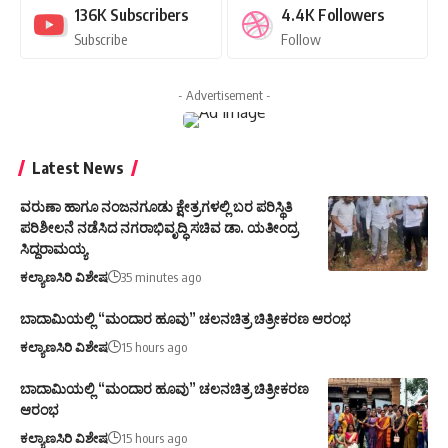
136K
Subscribers
4.4K
Followers
Subscribe
Follow
- Advertisement -
Latest News
ವರುಣಾ ಹಾಗೂ ನಂಜನಗೂಡು ಕ್ಷೇತ್ರಗಳಲ್ಲಿ ಬರ ಪರಿಸ್ಥಿತಿ
ಪರಿಶೀಲನೆ ನಡೆಸಿದ ನಗರಾಭಿವೃದ್ಧಿ ಸಚಿವ ಡಾ. ಯತೀಂದ್ರ
ಸಿದ್ದರಾಮಯ್ಯ
ಕಲ್ಯಾಣಸಿರಿ ವಿಶೇಷ
35 minutes ago
ಬಾದಾಮಿಯಲ್ಲಿ “ಮಂದಾರ ಹೂವು” ಚಲನಚಿತ್ರ ಚಿತ್ರೀಕರಣ ಆರಂಭ
ಕಲ್ಯಾಣಸಿರಿ ವಿಶೇಷ
15 hours ago
ಬಾದಾಮಿಯಲ್ಲಿ “ಮಂದಾರ ಹೂವು” ಚಲನಚಿತ್ರ ಚಿತ್ರೀಕರಣ
ಆರಂಭ
ಕಲ್ಯಾಣಸಿರಿ ವಿಶೇಷ
15 hours ago