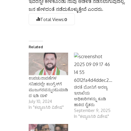
ಇವರನ್ನೇ ಕೇಳಿಕೊಂಡು ನಾವು ಆಡಳಿತ ನಡೆಸಲಾಗುವುದಿಲ್ಲ.
ಜನ ಹೇಳಿದಂತೆ ನಡೆದುಕೊಳ್ಳುತ್ತೇವೆ ಎಂದರು.
Total Views:
0
Related
ಉಪಚುನಾವಣೆಗಳ
ಸನಿಹದಲ್ಲೇ ಕಾಂಗ್ರೆಸ್‌ಗೆ
ಚಿರತೆ ಬೋನಿಗೆ ಅರಣ್ಯ
ಮುಜುಗರವನ್ನುಂಟುಮಾಡಿ
ಇಲಾಖೆಯ
ದ ಇಡಿ ದಾಳಿ
ಅಧಿಕಾರಿಗಳನ್ನು ಕೂಡಿ
July 10, 2024
ಹಾಕಿದ ರೈತರು
In "ಕಲ್ಯಾಣಸಿರಿ ವಿಶೇಷ"
September 9, 2025
In "ಕಲ್ಯಾಣಸಿರಿ ವಿಶೇಷ"