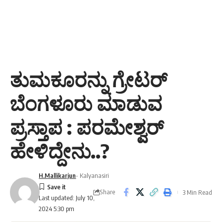
ತುಮಕೂರನ್ನು ಗ್ರೇಟರ್‌
ಬೆಂಗಳೂರು ಮಾಡುವ
ಪ್ರಸ್ತಾಪ : ಪರಮೇಶ್ವರ್
ಹೇಳಿದ್ದೇನು..?
H.Mallikarjun
- Kalyanasiri
Share
3 Min Read
Last updated: July 10,
2024 5:30 pm