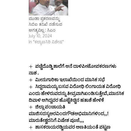
ಮುಡಾ ಪ್ರಕರಣವನ್ನು
ಸಿಬಿಐ ತನಿಖೆ ನಡೆಸುವ
ಅಗತ್ಯವಿಲ್ಲ : ಸಿಎಂ
July 10, 2024
In "ಕಲ್ಯಾಣಸಿರಿ ವಿಶೇಷ"
ಪಚ್ಚೆದೊಡ್ಡಿ ಶಾಲೆಗೆ ಆನೆ ದಾಳಿಪೀಟೋಪಕರಣಗಳು
ನಾಶ .
ಮೀನುಗಾರಿಕಾ ಇಲಾಖೆಯಿಂದ ಮಾಸಿಕ ಸಭೆ
ಸಿದ್ದರಾಮಯ್ಯ ಬಸವ ವಿರೋಧಿ ಲಿಂಗಾಯತ ವಿರೋಧಿ
ಎಂದು ಹೇಳಿರುವದನ್ನು ತೀವ್ರವಾಗಿಖಂಡಿಸುತ್ತೇವೆ,ಮಾನಸಿಕ
ದಿವಾಳಿ ಆಗಿದ್ದವರ ಹೊಟ್ಟೆಕಿಚ್ಚಿನ ಹತಾಶೆ ಹೇಳಿಕೆ
ಜಿಲ್ಲಾ ಪಂಚಾಯತಿ
ಮಾಜಿಸದಸ್ಯಅರವಿಂದಗೌಡಅಭಿಮಾನಿಗಳಿಂದ,,!
ಮಾರುತೇಶ್ವರನಿಗೆ ವಿಷೇಶ ಪೂಜೆ,,,
ಶಾಸಕರಾಯರಡ್ಡಿಯವರ ಅಣತಿಯಂತೆ ಪಟ್ಟಣ