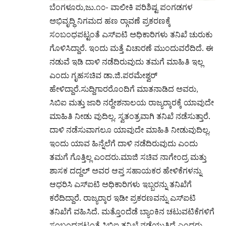
ಬೆಂಗಳೂರು,ಜು.೧೦- ವಾಲೀಕಿ ಪರಿಶಿಷ್ಟ ಪಂಗಡಗಳ
ಅಭಿವೃದ್ಧಿ ನಿಗಮದ ಹಣ ರ‍್ಗಾವಣೆ ಪ್ರಕರಣಕ್ಕೆ
ಸಂಬಂಧಪಟ್ಟಂತೆ ಎಸ್‌‍ಐಟಿ ಅಧಿಕಾರಿಗಳು ತನಿಖೆ ಚುರುಕು
ಗೊಳಿಸಿದ್ದಾರೆ. ಇಂದು ಮತ್ತೆ ವಿಚಾರಣೆ ಮುಂದುವರೆದಿದೆ. ಈ
ನಡುವೆ ಇಡಿ ದಾಳಿ ನಡೆದಿರುವುದು ತಮಗೆ ಮಾಹಿತಿ ಇಲ್ಲ
ಎಂದು ಗೃಹಸಚಿವ ಡಾ.ಜಿ.ಪರಮೇಶ್ವರ್‌
ಹೇಳಿದ್ದಾರೆ.ಸುದ್ದಿಗಾರರೊಂದಿಗೆ ಮಾತನಾಡಿದ ಅವರು,
ಸಿಬಿಐ ಮತ್ತು ಜಾರಿ ನರ‍್ದೇಶನಾಲಯ ರಾಜ್ಯರ‍್ಕಾರಕ್ಕೆ ಯಾವುದೇ
ಮಾಹಿತಿ ನೀಡು ವುದಿಲ್ಲ. ಸ್ವತಂತ್ರವಾಗಿ ತನಿಖೆ ನಡೆಸುತ್ತಾರೆ.
ದಾಳಿ ನಡೆಸುವಾಗಲೂ ಯಾವುದೇ ಮಾಹಿತಿ ನೀಡುವುದಿಲ್ಲ.
ಇಂದು ಯಾವ ಹಿನ್ನೆಲೆಗೆ ದಾಳಿ ನಡೆದಿರುವುದು ಎಂದು
ತಮಗೆ ಗೊತ್ತಿಲ್ಲ ಎಂದರು.ಮಾಜಿ ಸಚಿವ ನಾಗೇಂದ್ರ ಮತ್ತು
ಶಾಸಕ ದದ್ದಲ್‌ ಅವರ ಆಪ್ತ ಸಹಾಯಕರ ಹೇಳಿಕೆಗಳನ್ನು
ಆಧರಿಸಿ ಎಸ್‌‍ಐಟಿ ಅಧಿಕಾರಿಗಳು ಇಬ್ಬರನ್ನು ತನಿಖೆಗೆ
ಕರೆದಿದ್ದಾರೆ. ರಾಜ್ಯರ‍್ಕಾರ ಇಡೀ ಪ್ರಕರಣವನ್ನು ಎಸ್‌‍ಐಟಿ
ತನಿಖೆಗೆ ವಹಿಸಿದೆ. ಮತ್ತೊಂದೆಡೆ ಬ್ಯಾಂಕಿನ ಚಟುವಟಿಕೆಗಳಿಗೆ
ಸಂಬಂಧಪಟ್ಟಂತೆ ಸಿಬಿಐ ತನಿಖೆ ನಡೆಯುತ್ತಿದೆ ಎಂದರು.