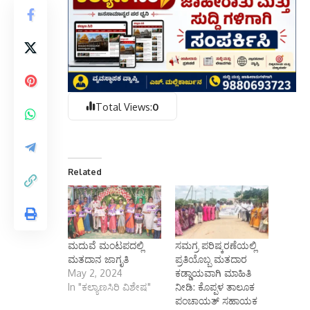
Total Views:
0
Related
ಮದುವೆ ಮಂಟಪದಲ್ಲಿ
ಸಮಗ್ರ ಪರಿಷ್ಕರಣೆಯಲ್ಲಿ
ಮತದಾನ ಜಾಗೃತಿ
ಪ್ರತಿಯೊಬ್ಬ ಮತದಾರ
May 2, 2024
ಕಡ್ಡಾಯವಾಗಿ ಮಾಹಿತಿ
In "ಕಲ್ಯಾಣಸಿರಿ ವಿಶೇಷ"
ನೀಡಿ: ಕೊಪ್ಪಳ ತಾಲೂಕ
ಪಂಚಾಯತ್ ಸಹಾಯಕ