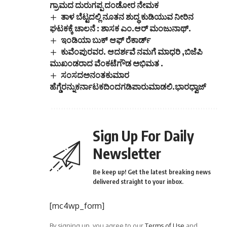
ಗ್ರಾಮದ ದುರುಗಪ್ಪ ದಂಡೋರ ನೇಮಕ
ತಾಳ ಬೆಟ್ಟದಲ್ಲಿ ನೂತನ ಶುದ್ಧ ಕುಡಿಯುವ ನೀರಿನ
ಘಟಕಕ್ಕೆ ಚಾಲನೆ : ಶಾಸಕ ಎಂ.ಆರ್ ಮಂಜುನಾಥ್.
ಇಂಡಿಯಾ ಬುಕ್ ಆಫ್ ರೆಕಾರ್ಡ್
ಕುವೆಂಪುರವರ. ಆದರ್ಶವೆ ನಮಗೆ ಮಾಧರಿ ,ಬಿಜೆಪಿ
ಮುಖಂಡರಾದ ವೆಂಕಟೆಗೌಡ ಅಭಿಮತ .
ಸಂಸದಅನಂತಕುಮಾರ
ಹೆಗ್ಡೆರನ್ನುಕರ್ನಾಟಕದಿಂದಗಡಿಪಾರುಮಾಡಲಿ.ಭಾರಧ್ವಾಜ್
Sign Up For Daily
Newsletter
Be keep up! Get the latest breaking news
delivered straight to your inbox.
[mc4wp_form]
By signing up, you agree to our
Terms of Use
and