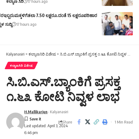
ಕಲ್ಯಾಣ ಸಿರಿ
17 hours ago
ರಇಬ್ಬರುಮಕ್ಕಳಿಗೆತಲಾ 7.50 ಲಕ್ಷರೂ.ದಂತೆ 15 ಲಕ್ಷರೂಪರಿಹಾರ
ಪಳ ಸುದ್ದಿ
17 hours ago
Kalyanasiri
>
ಕಲ್ಯಾಣಸಿರಿ ವಿಶೇಷ
>
ಸಿ.ಬಿ.ಎಸ್.ಬ್ಯಾಂಕಿಗೆ ಪ್ರಸಕ್ತ ೧.೬೩ ಕೋಟಿ ನಿವ್ವಳ ಲಾಭ
ಕಲ್ಯಾಣಸಿರಿ ವಿಶೇಷ
ಸಿ.ಬಿ.ಎಸ್.ಬ್ಯಾಂಕಿಗೆ ಪ್ರಸಕ್ತ
೧.೬೩ ಕೋಟಿ ನಿವ್ವಳ ಲಾಭ
H.Mallikarjun
- Kalyanasiri
Share
1 Min Read
Last updated: April 3, 2024
6:46 pm