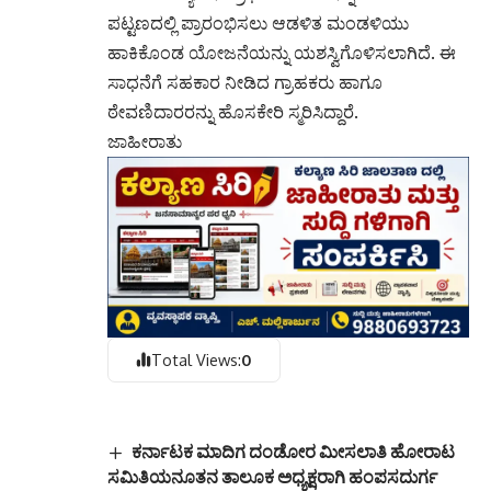
ಪಟ್ಟಣದಲ್ಲಿ ಪ್ರಾರಂಭಿಸಲು ಆಡಳಿತ ಮಂಡಳಿಯು
ಹಾಕಿಕೊಂಡ ಯೋಜನೆಯನ್ನು ಯಶಸ್ವಿಗೊಳಿಸಲಾಗಿದೆ. ಈ
ಸಾಧನೆಗೆ ಸಹಕಾರ ನೀಡಿದ ಗ್ರಾಹಕರು ಹಾಗೂ
ಠೇವಣಿದಾರರನ್ನು ಹೊಸಕೇರಿ ಸ್ಮರಿಸಿದ್ದಾರೆ.
ಜಾಹೀರಾತು
Total Views:
0
ಕರ್ನಾಟಕ ಮಾದಿಗ ದಂಡೋರ ಮೀಸಲಾತಿ ಹೋರಾಟ
ಸಮಿತಿಯನೂತನ ತಾಲೂಕ ಅಧ್ಯಕ್ಷರಾಗಿ ಹಂಪಸದುರ್ಗ