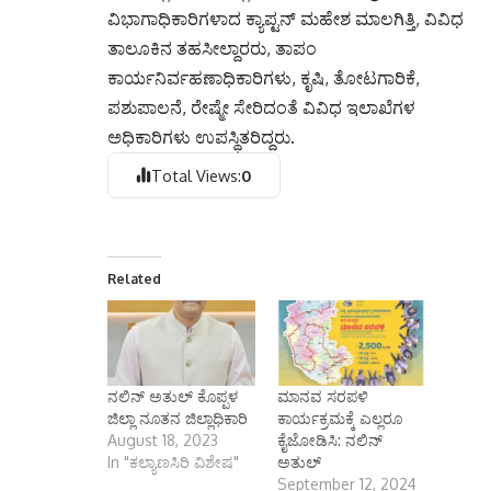
ವಿಭಾಗಾಧಿಕಾರಿಗಳಾದ ಕ್ಯಾಪ್ಟನ್ ಮಹೇಶ ಮಾಲಗಿತ್ತಿ, ವಿವಿಧ
ತಾಲೂಕಿನ ತಹಸೀಲ್ದಾರರು, ತಾಪಂ
ಕಾರ್ಯನಿರ್ವಹಣಾಧಿಕಾರಿಗಳು, ಕೃಷಿ, ತೋಟಗಾರಿಕೆ,
ಪಶುಪಾಲನೆ, ರೇಷ್ಮೇ ಸೇರಿದಂತೆ ವಿವಿಧ ಇಲಾಖೆಗಳ
ಅಧಿಕಾರಿಗಳು ಉಪಸ್ಥಿತರಿದ್ದರು.
Total Views:
0
Related
ನಲಿನ್ ಅತುಲ್ ಕೊಪ್ಪಳ
ಮಾನವ ಸರಪಳಿ
ಜಿಲ್ಲಾ ನೂತನ ಜಿಲ್ಲಾಧಿಕಾರಿ
ಕಾರ್ಯಕ್ರಮಕ್ಕೆ ಎಲ್ಲರೂ
August 18, 2023
ಕೈಜೋಡಿಸಿ: ನಲಿನ್
In "ಕಲ್ಯಾಣಸಿರಿ ವಿಶೇಷ"
ಅತುಲ್
September 12, 2024