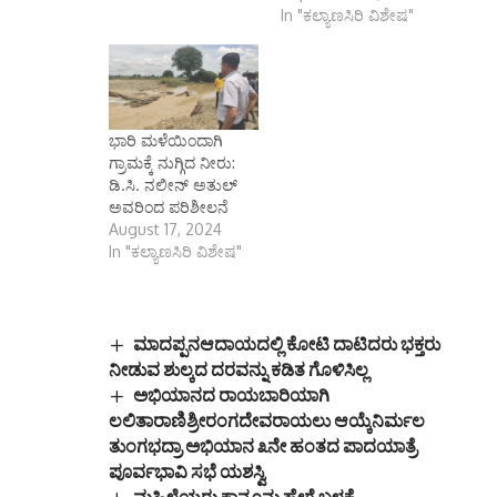
In "ಕಲ್ಯಾಣಸಿರಿ ವಿಶೇಷ"
ಭಾರಿ ಮಳೆಯಿಂದಾಗಿ
ಗ್ರಾಮಕ್ಕೆ ನುಗ್ಗಿದ ನೀರು:
ಡಿ.ಸಿ. ನಲೀನ್ ಅತುಲ್
ಅವರಿಂದ ಪರಿಶೀಲನೆ
August 17, 2024
In "ಕಲ್ಯಾಣಸಿರಿ ವಿಶೇಷ"
ಮಾದಪ್ಪನಆದಾಯದಲ್ಲಿ ಕೋಟಿ ದಾಟಿದರು ಭಕ್ತರು
ನೀಡುವ ಶುಲ್ಕದ ದರವನ್ನು ಕಡಿತ ಗೊಳಿಸಿಲ್ಲ
ಅಭಿಯಾನದ ರಾಯಬಾರಿಯಾಗಿ
ಲಲಿತಾರಾಣಿಶ್ರೀರಂಗದೇವರಾಯಲು ಆಯ್ಕೆನಿರ್ಮಲ
ತುಂಗಭದ್ರಾ ಅಭಿಯಾನ ೩ನೇ ಹಂತದ ಪಾದಯಾತ್ರೆ
ಪೂರ್ವಭಾವಿ ಸಭೆ ಯಶಸ್ವಿ
ಮಹಿಳೆಯರು ಕಾನೂನು ಹೇಗೆ ಬಳಕೆ