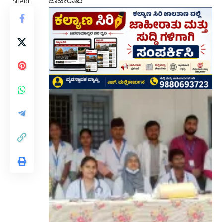
ಜಾಹೀರಾತು
SHARE