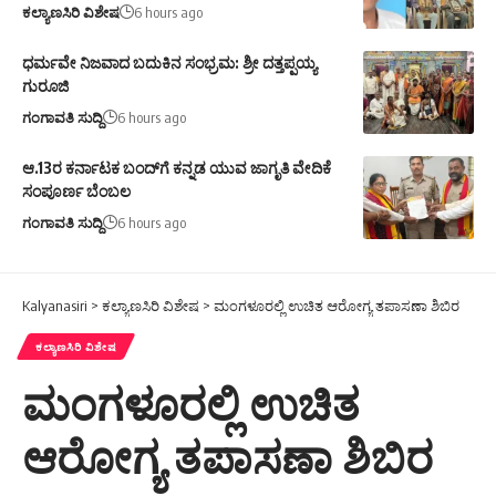
ಕಲ್ಯಾಣಸಿರಿ ವಿಶೇಷ
6 hours ago
ಧರ್ಮವೇ ನಿಜವಾದ ಬದುಕಿನ ಸಂಭ್ರಮ: ಶ್ರೀ ದತ್ತಪ್ಪಯ್ಯ
ಗುರೂಜಿ
ಗಂಗಾವತಿ ಸುದ್ದಿ
6 hours ago
ಆ.13ರ ಕರ್ನಾಟಕ ಬಂದ್‌ಗೆ ಕನ್ನಡ ಯುವ ಜಾಗೃತಿ ವೇದಿಕೆ
ಸಂಪೂರ್ಣ ಬೆಂಬಲ
ಗಂಗಾವತಿ ಸುದ್ದಿ
6 hours ago
Kalyanasiri
>
ಕಲ್ಯಾಣಸಿರಿ ವಿಶೇಷ
>
ಮಂಗಳೂರಲ್ಲಿ ಉಚಿತ ಆರೋಗ್ಯ ತಪಾಸಣಾ ಶಿಬಿರ
ಕಲ್ಯಾಣಸಿರಿ ವಿಶೇಷ
ಮಂಗಳೂರಲ್ಲಿ ಉಚಿತ
ಆರೋಗ್ಯ ತಪಾಸಣಾ ಶಿಬಿರ