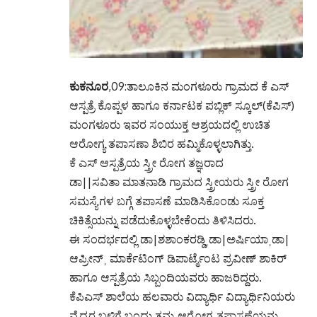
ಕುಕನೂರ
,09:ತಾಲೂಕಿನ ಮಂಗಳೂರು ಗ್ರಾಮದ ಕೆ ಎಸ್
ಆಸ್ಪತ್ರೆ ಕೊಪ್ಪಳ ಹಾಗೂ ಕರ್ನಾಟಕ ಪಬ್ಲಿಕ್ ಸ್ಕೂಲ್(ಕೆಪಿಸ್)
ಮಂಗಳೂರು ಇವರ ಸಂಯುಕ್ತ ಆಶ್ರಯದಲ್ಲಿ ಉಚಿತ
ಆರೋಗ್ಯ ತಪಾಸಣಾ ಶಿಬಿರ ಹಮ್ಮಿಕೊಳ್ಳಲಾಗಿತ್ತು.
ಕೆ ಎಸ್ ಆಸ್ಪತ್ರೆಯ ಸ್ತ್ರೀ ರೋಗ ತಜ್ಞರಾದ
ಡಾ||ಸವಿತಾ ಮಾತನಾಡಿ ಗ್ರಾಮದ ಸ್ತ್ರೀಯರು ಸ್ತ್ರೀ ರೋಗ
ಸಮಸ್ಯೆಗಳ ಬಗ್ಗೆ ತಪಾಸಣೆ ಮಾಡಿಸಿಕೊಂಡು ಸೂಕ್ತ
ಚಿಕಿತ್ಸೆಯನ್ನು ಪಡೆದುಕೊಳ್ಳಬೇಕೆಂದು ತಿಳಿಸಿದರು.
ಈ ಸಂದರ್ಭದಲ್ಲಿ ಡಾ|ಶಶಾಂಕರಡ್ಡಿˌಡಾ|ಅರ್ಷಿಯಾˌಡಾ|
ಆಪ್ರೀನ್ˌ ಮಾರ್ಕೆಟಿಂಗ್ ಡಿಪಾರ್ಟ್ಮೆಂಟ ಪ್ರವೀಣ್ ಶಾಕಿರ್
ಹಾಗೂ ಆಸ್ಪತ್ರೆಯ ಸಿಬ್ಬಂದಿಯವರು ಹಾಜರಿದ್ದರು.
ಕೆಪಿಎಸ್ ಶಾಲೆಯ ಹಲವಾರು ವಿದ್ಯಾರ್ಥಿ ವಿದ್ಯಾರ್ಥಿನಿಯರು
ವೈದ್ಯರ ಬಳಿಗೆ ಬಂದು ತಮ್ಮ ಆರೋಗ್ಯ ತಪಾಸಣೆಯನ್ನು