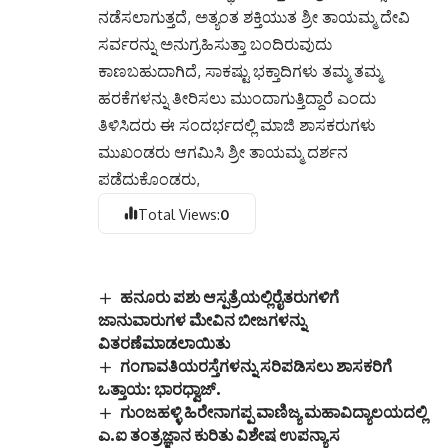
ನಡೆಸಲಾಗುತ್ತದೆ, ಅತ್ಯಂತ ಶಕ್ತಿಯುತ ಶ್ರೀ ತಾಯಮ್ಮ ದೇವಿ
ಸರ್ವರನ್ನು ಅನುಗ್ರಹಿಸುತ್ತಾ ಬಂದಿರುವುದು
ಕಾಣಬಹುದಾಗಿದೆ, ಸಾಕಷ್ಟು ಭಕ್ತಾದಿಗಳು ತಮ್ಮ ತಮ್ಮ
ಹರಕೆಗಳನ್ನು ತೀರಿಸಲು ಮುಂದಾಗುತ್ತಿದ್ದಾರೆ ಎಂದು
ತಿಳಿಸಿದರು ಈ ಸಂದರ್ಭದಲ್ಲಿ ಮಾಜಿ ಶಾಸಕರುಗಳು
ಮುಖಂಡರು ಆಗಮಿಸಿ ಶ್ರೀ ತಾಯಮ್ಮ ದರ್ಶನ
ಪಡೆದುಕೊಂಡರು,
Total Views:
0
ಹನೂರು ಪಶು ಆಸ್ಪತ್ರೆಯಲ್ಲಿರೈತರುಗಳಿಗೆ
ಜಾನುವಾರುಗಳ ಮೇವಿನ ಬೀಜಗಳನ್ನು
ವಿತರಣೆಮಾಡಲಾಯಿತು
ಗಂಗಾವತಿಯರಸ್ತೆಗಳನ್ನು ಸರಿಪಡಿಸಲು ಶಾಸಕರಿಗೆ
ಒತ್ತಾಯ: ಭಾರಧ್ವಾಜ್.
ಗುಂಜಹಳ್ಳಿ ಹಿರೇನಾಗಪ್ಪ ವಾಣಿಜ್ಯ ಮಹಾವಿದ್ಯಾಲಯದಲ್ಲಿ
ಎ.ಐ ತಂತ್ರಜ್ಞಾನ ಕುರಿತು ವಿಶೇಷ ಉಪನ್ಯಾಸ