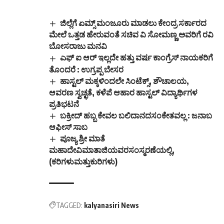
ಜಿಲ್ಲೆಗೆ ಏಮ್ಸ್ ಮಂಜೂರು ಮಾಡಲು ಕೇಂದ್ರ ಸರ್ಕಾರದ
ಮೇಲೆ ಒತ್ತಡ ಹೇರುವಂತೆ ಸಚಿವ ವಿ ಸೋಮಣ್ಣ ಅವರಿಗೆ ರವಿ
ಬೋಸರಾಜು ಮನವಿ
ಎಫ್ ಐ ಆರ್ ಇಲ್ಲದೇ ಹತ್ತು ವರ್ಷ ಕಾಂಗ್ರೆಸ್ ನಾಯಕರಿಗೆ
ತೊಂದರೆ : ಉಗ್ರಪ್ಪ ಬೇಸರ
ಹಾಸ್ಟಲ್ ಮಕ್ಕಳಿಂದಲೇ ಸಿಂಟೆಕ್ಸ್, ಶೌಚಾಲಯ,
ಆವರಣ ಸ್ವಚ್ಛತೆ, ಕಳೆಪೆ ಆಹಾರ ಹಾಸ್ಟಲ್ ವಿದ್ಯಾರ್ಥಿಗಳ
ಪ್ರತಿಭಟನೆ
ಬಕ್ರೀದ್ ಹಬ್ಬ ಕೇವಲ ಬಲಿದಾನದಸಂಕೇತವಲ್ಲ : ಜನಾಬ
ಆಫೀಸ್ ಸಾಬ
ಪೂಜ್ಯ ಶ್ರೀ ಮಾತೆ
ಮಹಾದೇವಿಮಾತಾಜಿಯವರಸಂಸ್ಮರಣೆಯಲ್ಲಿ,
(ಕರಿಗಳುಮತ್ತುಕುರಿಗಳು)
TAGGED:
kalyanasiri News