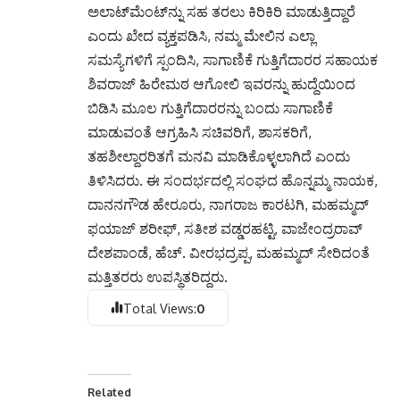
ಅಲಾಟ್‌ಮೆಂಟ್‌ನ್ನು ಸಹ ತರಲು ಕಿರಿಕಿರಿ ಮಾಡುತ್ತಿದ್ದಾರೆ
ಎಂದು ಖೇದ ವ್ಯಕ್ತಪಡಿಸಿ, ನಮ್ಮ ಮೇಲಿನ ಎಲ್ಲಾ
ಸಮಸ್ಯೆಗಳಿಗೆ ಸ್ಪಂದಿಸಿ, ಸಾಗಾಣಿಕೆ ಗುತ್ತಿಗೆದಾರರ ಸಹಾಯಕ
ಶಿವರಾಜ್ ಹಿರೇಮಠ ಆಗೋಲಿ ಇವರನ್ನು ಹುದ್ದೆಯಿಂದ
ಬಿಡಿಸಿ ಮೂಲ ಗುತ್ತಿಗೆದಾರರನ್ನು ಬಂದು ಸಾಗಾಣಿಕೆ
ಮಾಡುವಂತೆ ಆಗ್ರಹಿಸಿ ಸಚಿವರಿಗೆ, ಶಾಸಕರಿಗೆ,
ತಹಶೀಲ್ದಾರರಿತಗೆ ಮನವಿ ಮಾಡಿಕೊಳ್ಳಲಾಗಿದೆ ಎಂದು
ತಿಳಿಸಿದರು. ಈ ಸಂದರ್ಭದಲ್ಲಿ ಸಂಘದ ಹೊನ್ನಮ್ಮ ನಾಯಕ,
ದಾನನಗೌಡ ಹೇರೂರು, ನಾಗರಾಜ ಕಾರಟಗಿ, ಮಹಮ್ಮದ್
ಫಯಾಜ್ ಶರೀಫ್, ಸತೀಶ ವಡ್ಡರಹಟ್ಟಿ, ವಾಜೇಂದ್ರರಾವ್
ದೇಶಪಾಂಡೆ, ಹೆಚ್. ವೀರಭದ್ರಪ್ಪ, ಮಹಮ್ಮದ್ ಸೇರಿದಂತೆ
ಮತ್ತಿತರರು ಉಪಸ್ಥಿತರಿದ್ದರು.
Total Views:
0
Related