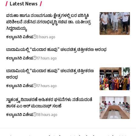
Latest News
ವರುಣಾ ಹಾಗೂ ನಂಜನಗೂಡು ಕ್ಷೇತ್ರಗಳಲ್ಲಿ ಬರ ಪರಿಸ್ಥಿತಿ
ಪರಿಶೀಲನೆ ನಡೆಸಿದ ನಗರಾಭಿವೃದ್ಧಿ ಸಚಿವ ಡಾ. ಯತೀಂದ್ರ
ಸಿದ್ದರಾಮಯ್ಯ
ಕಲ್ಯಾಣಸಿರಿ ವಿಶೇಷ
3 hours ago
ಬಾದಾಮಿಯಲ್ಲಿ “ಮಂದಾರ ಹೂವು” ಚಲನಚಿತ್ರ ಚಿತ್ರೀಕರಣ ಆರಂಭ
ಕಲ್ಯಾಣಸಿರಿ ವಿಶೇಷ
17 hours ago
ಬಾದಾಮಿಯಲ್ಲಿ “ಮಂದಾರ ಹೂವು” ಚಲನಚಿತ್ರ ಚಿತ್ರೀಕರಣ
ಆರಂಭ
ಕಲ್ಯಾಣಸಿರಿ ವಿಶೇಷ
17 hours ago
ಸ್ವಾತಂತ್ರ್ಯ ದಿನಾಚರಣೆ ಅಹಿತಕರ ಘಟನೆಗಳು ನಡೆಯದಂತೆ
ಶಾಸಕ ಎಂ ಆರ್ ಮಂಜುನಾಥ್ ಸಲಹೆ
ಕಲ್ಯಾಣಸಿರಿ ವಿಶೇಷ
18 hours ago