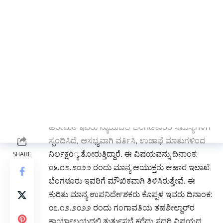
ಉಸ್ತುವಾರಿ ಸಚಿವರಿಗೆ, ಶಾಸಕರಿಗೆ, ತಹಶೀಲ್ದಾರರಿಗೆ ಮನವಿ
ಪತ್ರ ಸಲ್ಲಿಸಿ ಮಾತನಾಡುತ್ತಿದ್ದರು. ಆಹಾರಧಾನ್ಯಗಳನ್ನು
ಸರಬರಾಜು ಮಾಡಲು ಗುತ್ತಿಗೆ ಪಡೆದ ಮಾಲಿಕರಾದ ಮಹ್ಮದ್
ಹಾಜಿ ಗ್ಲೋಬಲ್ ರಾಯಚೂರು ಇವರು ಇಲ್ಲಿಯವರೆಗೂ
ಸಗಟು ಗೋದಾಮುಗೆ ಬಂದಿರುವುದೇ ಇಲ್ಲ. ಇಲ್ಲಿಯವರೆಗೆ
ಕೇವಲ ಫೋನ್ ಮುಖಾಂತರ ಸಂಪರ್ಕಕ್ಕೆ ಸಿಕ್ಕಿದ್ದು, ನನಗೆ
ಯಾವುದೇ ಸಂಬAಧವಿಲ್ಲ ಗಂಗಾವತಿಯಲ್ಲಿ ಇರುವ ನಮ್ಮ
ಸಹಾಯಕರಿಗೆ ನಿಮ್ಮ ಸಮಸ್ಯೆಗಳನ್ನು ತಿಳಿಸಿ ಎಂದು
ಹೇಳುತ್ತಿದ್ದಾರೆ. ಆದರೆ ಇಲ್ಲಿ ಅವರ ಸಹಾಯಕರಾದ ಶಿವರಾಜ
ಹಿರೇಮಠ ಇವರು ನ್ಯಾಯಬೆಲೆ ಅಂಗಡಿಕಾರರ ಸಮಸ್ಯೆಗಳಿಗೆ
ಸ್ಪಂದಿಸಿದೆ, ಅಸಭ್ಯವಾಗಿ ವರ್ತಿಸಿ, ಉಡಾಫೆ ಮಾತುಗಳಿಂದ
ನಿರ್ಲಕ್ಷö್ಯ ತೋರುತ್ತಿದ್ದಾರೆ. ಈ ವಿಷಯವನ್ನು ದಿನಾಂಕ:
೦೬.೧೨.೨೦೨೨ ರಂದು ಮಾನ್ಯ ಆಯುಕ್ತರು ಆಹಾರ ಇಲಾಖೆ
ಬೆಂಗಳೂರು ಇವರಿಗೆ ಮೌಖಿಕವಾಗಿ ತಿಳಿಸಿರುತ್ತೇವೆ. ಈ
ಕುರಿತು ಮಾನ್ಯ ಉಪನಿರ್ದೇಶಕರು ಕೊಪ್ಪಳ ಇವರು ದಿನಾಂಕ:
೦೭.೧೨.೨೦೨೨ ರಂದು ಗಂಗಾವತಿಯ ತಹಶೀಲ್ದಾರ್‌ರ
ಕಾರ್ಯಾಲಯದಲ್ಲಿ ತುರ್ತುಸಭೆ ಕರೆದು ಸದರಿ ವಿಷಯದ