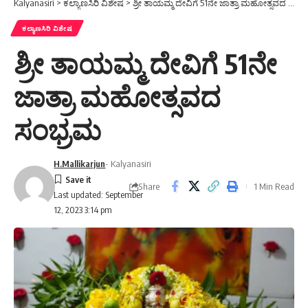
Kalyanasiri
>
ಕಲ್ಯಾಣಸಿರಿ ವಿಶೇಷ
>
ಶ್ರೀ ತಾಯಮ್ಮ ದೇವಿಗೆ 51ನೇ ಜಾತ್ರಾ ಮಹೋತ್ಸವದ ಸಂಭ್ರಮ
ಕಲ್ಯಾಣಸಿರಿ ವಿಶೇಷ
ಶ್ರೀ ತಾಯಮ್ಮ ದೇವಿಗೆ 51ನೇ
ಜಾತ್ರಾ ಮಹೋತ್ಸವದ
ಸಂಭ್ರಮ
H.Mallikarjun
- Kalyanasiri
Share
1 Min Read
Last updated: September
12, 2023 3:14 pm