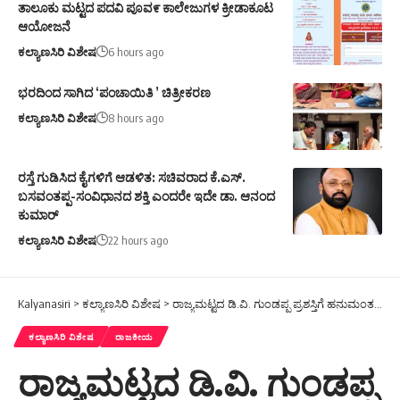
ತಾಲೂಕು ಮಟ್ಟದ ಪದವಿ ಪೂವ೯ ಕಾಲೇಜುಗಳ ಕ್ರೀಡಾಕೂಟ
ಆಯೋಜನೆ
ಕಲ್ಯಾಣಸಿರಿ ವಿಶೇಷ
6 hours ago
ಭರದಿಂದ ಸಾಗಿದ ‘ಪಂಚಾಯಿತಿ ’ ಚಿತ್ರೀಕರಣ
ಕಲ್ಯಾಣಸಿರಿ ವಿಶೇಷ
8 hours ago
ರಸ್ತೆ ಗುಡಿಸಿದ ಕೈಗಳಿಗೆ ಆಡಳಿತ: ಸಚಿವರಾದ ಕೆ.ಎಸ್.
ಬಸವಂತಪ್ಪ-ಸಂವಿಧಾನದ ಶಕ್ತಿ ಎಂದರೇ ಇದೇ ಡಾ. ಆನಂದ
ಕುಮಾರ್
ಕಲ್ಯಾಣಸಿರಿ ವಿಶೇಷ
22 hours ago
Kalyanasiri
>
ಕಲ್ಯಾಣಸಿರಿ ವಿಶೇಷ
>
ರಾಜ್ಯಮಟ್ಟದ ಡಿ.ವಿ. ಗುಂಡಪ್ಪ ಪ್ರಶಸ್ತಿಗೆ ಹನುಮಂತಪ್ಪ ಅಂಡಗಿ ಆಯ್ಕೆ
ಕಲ್ಯಾಣಸಿರಿ ವಿಶೇಷ
ರಾಜಕೀಯ
ರಾಜ್ಯಮಟ್ಟದ ಡಿ.ವಿ. ಗುಂಡಪ್ಪ