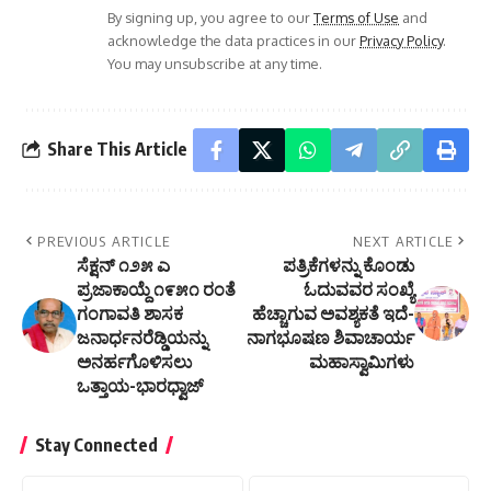
By signing up, you agree to our
Terms of Use
and
acknowledge the data practices in our
Privacy Policy
.
You may unsubscribe at any time.
Share This Article
PREVIOUS ARTICLE
NEXT ARTICLE
ಸೆಕ್ಷನ್ ೧೨೫ ಎ
ಪತ್ರಿಕೆಗಳನ್ನು ಕೊಂಡು
ಪ್ರಜಾಕಾಯ್ದೆ ೧೯೫೧ ರಂತೆ
ಓದುವವರ ಸಂಖ್ಯೆ
ಗಂಗಾವತಿ ಶಾಸಕ
ಹೆಚ್ಚಾಗುವ ಅವಶ್ಯಕತೆ ಇದೆ-
ಜನಾರ್ಧನರೆಡ್ಡಿಯನ್ನು
ನಾಗಭೂಷಣ ಶಿವಾಚಾರ್ಯ
ಅನರ್ಹಗೊಳಿಸಲು
ಮಹಾಸ್ವಾಮಿಗಳು
ಒತ್ತಾಯ-ಭಾರಧ್ವಾಜ್
Stay Connected