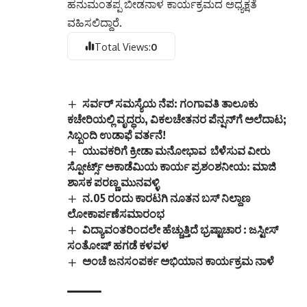
ಹನುಮಂತಪ್ಪ ಬೀಡನಾಳ ಕಾರ್ಯಕ್ರಮದ ಅಧ್ಯಕ್ಷತೆ
ವಹಿಸಲಿದ್ದಾರೆ.
Total Views:
0
ಸರ್ವರ್ ಸಮಸ್ಯೆಯ ನೆಪ: ಗಂಗಾವತಿ ತಾಲೂಕು
ಕಚೇರಿಯಲ್ಲಿ ವೃದ್ಧರು, ವಿಕಲಚೇತನರ ಪೆನ್ಷನ್‌ಗೆ ಅಲೆದಾಟ;
ಸಿಬ್ಬಂದಿ ಉಡಾಫೆ ವರ್ತನೆ!
ಯುವಕರಿಗೆ ಕ್ರೀಡಾ ಮನೋಭಾವ ಬೆಳೆಸುವ ವೀರು
ಸ್ಪೋರ್ಟ್ಸ್ ಅಕಾಡೆಮಿಯ ಕಾರ್ಯ ಪ್ರಶಂಶನೀಯ: ಮಾಜಿ
ಶಾಸಕ ಪರಣ್ಣ ಮುನವಳ್ಳಿ
ನ.05 ರಂದು ಕಾರಟಗಿ ನೂತನ ಬಸ್ ನಿಲ್ದಾಣ
ಲೋಕಾರ್ಪಣೆಸಮಾರಂಭ
ವಿದ್ಯಾವಂತರಿಂದಲೇ ಹೆಚ್ಚುತ್ತಿದೆ ಭ್ರಷ್ಟಾಚಾರ : ಜಸ್ಟೀಸ್
ಸಂತೋಷ್ ಹಗಡೆ ಕಳವಳ
ಅಂಚೆ ಜನಸಂಪರ್ಕ ಅಭಿಯಾನ ಕಾರ್ಯಕ್ರಮ ನಾಳೆ