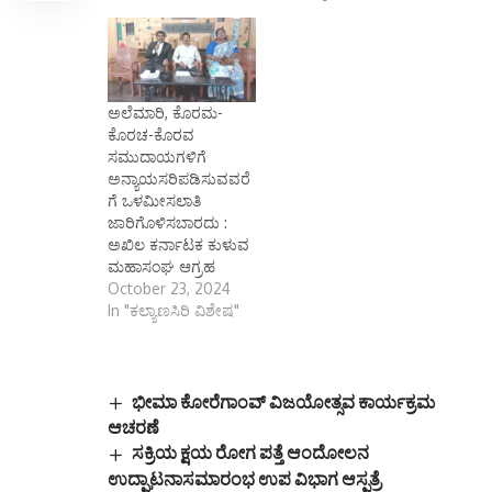
ಅಲೆಮಾರಿ, ಕೊರಮ-
ಕೊರಚ-ಕೊರವ
ಸಮುದಾಯಗಳಿಗೆ
ಅನ್ಯಾಯಸರಿಪಡಿಸುವವರೆ
ಗೆ ಒಳಮೀಸಲಾತಿ
ಜಾರಿಗೊಳಿಸಬಾರದು :
ಅಖಿಲ ಕರ್ನಾಟಕ ಕುಳುವ
ಮಹಾಸಂಘ ಆಗ್ರಹ
October 23, 2024
In "ಕಲ್ಯಾಣಸಿರಿ ವಿಶೇಷ"
ಭೀಮಾ ಕೋರೆಗಾಂವ್ ವಿಜಯೋತ್ಸವ ಕಾರ್ಯಕ್ರಮ
ಆಚರಣೆ
ಸಕ್ರಿಯ ಕ್ಷಯ ರೋಗ ಪತ್ತೆ ಆಂದೋಲನ
ಉದ್ಘಾಟನಾಸಮಾರಂಭ ಉಪ ವಿಭಾಗ ಆಸ್ಪತ್ರೆ