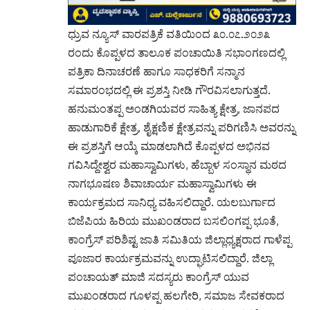
ಧ್ರುವ ನ್ಯೂಸ್ ವಾರಪತ್ರಿಕೆ ವತಿಯಿಂದ ೩೦.೦೭.೨೦೨೩
ರಂದು ಕೊಪ್ಪಳದ ತಾಲೂಕ ಪಂಚಾಯಿತಿ ಸಭಾಂಗಣದಲ್ಲಿ
ಪತ್ರಿಕಾ ದಿನಾಚರಣೆ ಹಾಗೂ ಸಾಧಕರಿಗೆ ಸನ್ಮಾನ
ಸಮಾರಂಭದಲ್ಲಿ ಈ ಪ್ರಶಸ್ತಿ ನೀಡಿ ಗೌರವಿಸಲಾಗುತ್ತದೆ.
ಹನುಮಂತಪ್ಪ ಅಂಡಗಿಯವರ ಸಾಹಿತ್ಯ ಕ್ಷೇತ್ರ, ಜಾನಪದ
ಹಾಡುಗಾರಿಕೆ ಕ್ಷೇತ್ರ, ಶೈಕ್ಷಣಿಕ ಕ್ಷೇತ್ರವನ್ನು ಪರಿಗಣಿಸಿ ಅವರನ್ನು
ಈ ಪ್ರಶಸ್ತಿಗೆ ಆಯ್ಕೆ ಮಾಡಲಾಗಿದೆ ಕೊಪ್ಪಳದ ಅಭಿನವ
ಗವಿಸಿದ್ದೇಶ್ವರ ಮಹಾಸ್ವಾಮಿಗಳು, ಹೆಬ್ಬಾಳ ಸಂಸ್ಥಾನ ಮಠದ
ನಾಗಭೂಷಣ ಶಿವಾಚಾರ್ಯ ಮಹಾಸ್ವಾಮಿಗಳು ಈ
ಕಾರ್ಯಕ್ರಮದ ಸಾನಿಧ್ಯ ವಹಿಸಲಿದ್ದಾರೆ. ಯಲಬುರ್ಗಾದ
ಬಿಜೆಪಿಯ ಹಿರಿಯ ಮುಖಂಡರಾದ ಬಸಲಿಂಗಪ್ಪ ಭೂತೆ,
ಕಾಂಗ್ರೆಸ್ ಪರಿಶಿಷ್ಟ ಜಾತಿ ಸಮಿತಿಯ ಜಿಲ್ಲಾಧ್ಯಕ್ಷರಾದ ಗಾಳೆಪ್ಪ
ಪೂಜಾರ ಕಾರ್ಯಕ್ರಮವನ್ನು ಉದ್ಘಾಟಿಸಲಿದ್ದಾರೆ. ಜಿಲ್ಲಾ
ಪಂಚಾಯತ್ ಮಾಜಿ ಸದಸ್ಯರು ಕಾಂಗ್ರೆಸ್ ಯುವ
ಮುಖಂಡರಾದ ಗೂಳಪ್ಪ ಹಲಗೇರಿ, ಸಮಾಜ ಸೇವಕರಾದ