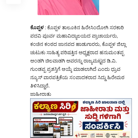
ಕೊಪ್ಪಳ
: ಕೊಪ್ಪಳ ತಾಲೂಕಿನ ಹಿರೇಸಿಂದೋಗಿ ಸರಕಾರಿ
ಪದವಿ ಪೂರ್ವ ಮಹಾವಿದ್ಯಾಲಯದ ಪ್ರಾಚಾರ್ಯರು,
ಕಂಚಿನ ಕಂಠದ ಜಾನಪದ ಹಾಡುಗಾರರು, ಕೊಪ್ಪಳ ಜಿಲ್ಲಾ
ಚುಟುಕು ಸಾಹಿತ್ಯ ಪರಿಷತ್ತಿನ ಅಧ್ಯಕ್ಷರಾದ ಹನುಮಂತಪ್ಪ
ಅಂಡಗಿ ಚಿಲವಾಡಗಿ ಅವರನ್ನು ರಾಜ್ಯಮಟ್ಟದ ಡಿ.ವಿ.
ಗುಂಡಪ್ಪ ಪ್ರಶಸ್ತಿಗೆ ಆಯ್ಕೆ ಮಾಡಲಾಗಿದೆ ಎಂದು ಧ್ರುವ
ನ್ಯೂಸ್ ವಾರಪತ್ರಿಕೆಯ ಸಂಪಾದಕರಾದ ಸಿದ್ದು ಹಿರೇಮಠ
ತಿಳಿಸಿದ್ದಾರೆ.
ಜಾಹೀರಾತು