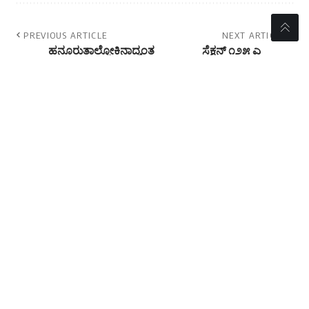
PREVIOUS ARTICLE
NEXT ARTICLE
ಹನೂರುತಾಲ್ಲೋಕಿನಾದ್ಯಂತ
ಸೆಕ್ಷನ್ ೧೨೫ ಎ
ವಿವಿದ ಗ್ರಾಮ
ಪ್ರಜಾಕಾಯ್ದೆ ೧೯೫೧ ರಂತೆ
ಪಂಚಾಯಿತಿಗಳ ಅಧ್ಯಕರು
ಗಂಗಾವತಿ ಶಾಸಕ
ಹಾಗೂ ಉಪಾಧ್ಯಕ್ಷರುಗಳ
ಜನಾರ್ಧನರೆಡ್ಡಿಯನ್ನು
ಆಯ್ಕೆ
ಅನರ್ಹಗೊಳಿಸಲು
ಒತ್ತಾಯ-ಭಾರಧ್ವಾಜ್
- Advertisement -
//
W
e influence 20 million users and is the number one
business and technology news network on the planet