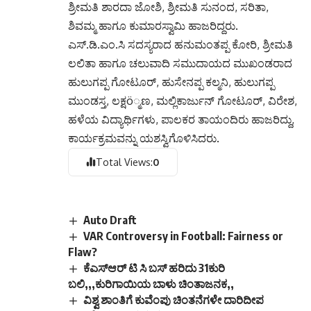
ಶ್ರೀಮತಿ ಶಾರದಾ ಜೋಶಿ, ಶ್ರೀಮತಿ ಸುನಂದ, ಸರಿತಾ,
ಶಿವಮ್ಮ ಹಾಗೂ ಕುಮಾರಸ್ವಾಮಿ ಹಾಜರಿದ್ದರು.
ಎಸ್.ಡಿ.ಎಂ.ಸಿ ಸದಸ್ಯರಾದ ಹನುಮಂತಪ್ಪ ಕೋರಿ, ಶ್ರೀಮತಿ
ಲಲಿತಾ ಹಾಗೂ ಚಲುವಾದಿ ಸಮುದಾಯದ ಮುಖಂಡರಾದ
ಹುಲುಗಪ್ಪ ಗೋಟೂರ್, ಹುಸೇನಪ್ಪ ಕಲ್ಮನಿ, ಹುಲುಗಪ್ಪ
ಮುಂಡಸ್ತ, ಲಕ್ಷö್ಮಣ, ಮಲ್ಲಿಕಾರ್ಜುನ್ ಗೋಟೂರ್, ವಿರೇಶ,
ಹಳೆಯ ವಿದ್ಯಾರ್ಥಿಗಳು, ಪಾಲಕರ ತಾಯಂದಿರು ಹಾಜರಿದ್ದು,
ಕಾರ್ಯಕ್ರಮವನ್ನು ಯಶಸ್ವಿಗೊಳಿಸಿದರು.
Total Views:
0
Auto Draft
VAR Controversy in Football: Fairness or
Flaw?
ಕೆಎಸ್ಆರ್ ಟಿ ಸಿ ಬಸ್ ಹರಿದು 31ಕುರಿ
ಬಲಿ,,,ಕುರಿಗಾಯಿಯ ಬಾಳು ಚಿಂತಾಜನಕ,,
ವಿಶ್ವ ಶಾಂತಿಗೆ ಕುವೆಂಪು ಚಿಂತನೆಗಳೇ ದಾರಿದೀಪ