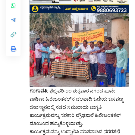
ಗಂಗಾವತಿ:
ಫೆಬ್ರವರಿ-೨೧ ಶುಕ್ರವಾರ ನಗರದ ೩೨ನೇ
ವಾರ್ಡಿನ ಹಿರೇಜಂತಕಲ್‌ನ ಚಲವಾದಿ ಓಣಿಯ ಬಸವಣ್ಣ
ದೇವಸ್ಥಾನದಲ್ಲಿ ನಡೆದ ಸಮುದಾಯ ಜಾಗೃತಿ
ಕಾರ್ಯಕ್ರಮವನ್ನು ಸರಕಾರಿ ಪ್ರೌಢಶಾಲೆ ಹಿರೇಜಂತಕಲ್
ವತಿಯಿಂದ ಹಮ್ಮಿಕೊಳ್ಳಲಾಗಿತ್ತು.
ಕಾರ್ಯಕ್ರಮವನ್ನು ಉದ್ಘಾಟಿಸಿ ಮಾತನಾಡಿದ ನಗರಸಭೆ