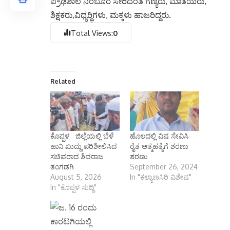
ಪ್ರೌಢಶಾಲೆ ನಿಂಬೂರ ಸೇರಿದಂತೆ ಗಣ್ಯರು, ಮಾತೆಯರು,
ಶಿಕ್ಷಕರು,ವಿಧ್ಯರ‍್ಥಿಗಳು, ಮಕ್ಕಳು ಹಾಜರಿದ್ದರು.
Total Views:
0
Related
ಕೊಪ್ಪಳ ಜಿಲ್ಲೆಯಲ್ಲಿ ಬೆಳೆ
ಹೊಲದಲ್ಲಿ ವಿಷ ಸೇವಿಸಿ
ಹಾನಿ ಖುದ್ದು ಪರಿಶೀಲಿಸಿದ
ರೈತ ಆತ್ಮಹತ್ಯೆಗೆ ಶರಣು
ಸಚಿವರಾದ ಶಿವರಾಜ
ಶರಣು
ತಂಗಡಗಿ
September 26, 2024
August 5, 2026
In "ಕಲ್ಯಾಣಸಿರಿ ವಿಶೇಷ"
In "ಕೊಪ್ಪಳ ಸುದ್ದಿ"