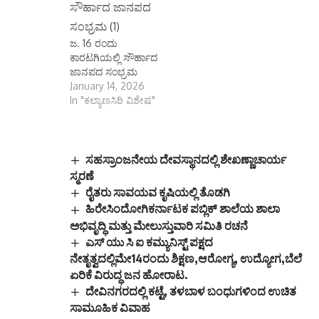
ಜ. 16 ರಂದು
ಕಾರಟಗಿಯಲ್ಲಿ ಸೌರ್ಹಾದ
ಜಾನಪದ ಸಂಭ್ರಮ
January 14, 2026
In "ಕಲ್ಯಾಣಸಿರಿ ವಿಶೇಷ"
ಸಹಸ್ರಾಂಜನೇಯ ದೇವಸ್ಥಾನದಲ್ಲಿ ಶೇಖಣ್ಣಾಚಾರ್ಯ
ಸ್ಮರಣೆ
ರೈತರು ಸಾವಯವ ಕೃಷಿಯಲ್ಲಿ ತೊಡಗಿ
ಹಿರೇಸಿಂದೋಗಿಕರ್ನಾಟಕ ಪಬ್ಲಿಕ್ ಶಾಲೆಯ ಶಾಲಾ
ಅಭಿವೃದ್ಧಿ ಮತ್ತು ಮೇಲುಸ್ತುವಾರಿ ಸಮಿತಿ ರಚನೆ
ಎಸ್ ಯು ಸಿ ಐ ಕಮ್ಯುನಿಸ್ಟ್ ಪಕ್ಷದ
ನೇತೃತ್ವದಲ್ಲಿಮೇ14ರಂದು ಶಿಕ್ಷಣ,ಆರೋಗ್ಯ, ಉದ್ಯೋಗ,ಬೆಲೆ
ಏರಿಕೆ ವಿರುದ್ಧ ಜನ ಹೋರಾಟ.
ದೇವಿನಗರದಲ್ಲಿ ಕಟ್ಟೆ, ತಳಬಾಳ ಬಂಧುಗಳಿಂದ ಉಚಿತ
ಸಾಮೂಹಿಕ ವಿವಾಹ