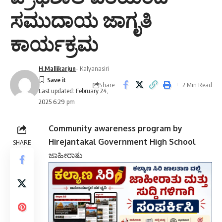
ಸಮುದಾಯ ಜಾಗೃತಿ
ಕಾರ್ಯಕ್ರಮ
H.Mallikarjun
- Kalyanasiri
Share
2 Min Read
Last updated: February 24,
2025 6:29 pm
Community awareness program by
Hirejantakal Government High School
SHARE
ಜಾಹೀರಾತು