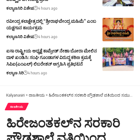
ಕಲ್ಯಾಣಸಿರಿ ವಿಶೇಷ
4 hours ago
ರವೀಂದ್ರ ಕಲಾಕ್ಷೇತ್ರದಲ್ಲಿ “ಶ್ರೀರಾಘವೇಂದ್ರ ಮಹಿಮೆ” ಎಂಬ
ಯಕ್ಷಗಾನ ಕಾರ್ಯಕ್ರಮ
ಕಲ್ಯಾಣಸಿರಿ ವಿಶೇಷ
4 hours ago
ಐಸಾ ರಾಷ್ಟ್ರೀಯ ಅಧ್ಯಕ್ಷೆ ಕಾಮ್ರೇಡ್ ನೇಹಾ ಬೋರಾ ಮೇಲಿನ
ದಾಳಿ ಖಂಡಿಸಿ: ಸಂಘಿ ಗೂಂಡಾಗಳ ವಿರುದ್ಧ ಕಠಿಣ ಕ್ರಮಕ್ಕೆ
ಸಿಪಿಐ(ಎಂಎಲ್) ಲಿಬರೇಶನ್ ಆಗ್ರಹಿಸಿ ಪ್ರತಿಭಟನೆ
ಕಲ್ಯಾಣ ಸಿರಿ
4 hours ago
Kalyanasiri
>
ರಾಜಕೀಯ
>
ಹಿರೇಜಂತಕಲ್‌ನ ಸರಕಾರಿ ಪ್ರೌಢಶಾಲೆ ವತಿಯಿಂದ ಸಮುದಾಯ ಜಾಗೃತಿ ಕಾರ್ಯಕ್ರಮ
ರಾಜಕೀಯ
ಹಿರೇಜಂತಕಲ್‌ನ ಸರಕಾರಿ
ಪ್ರೌಢಶಾಲೆ ವತಿಯಿಂದ