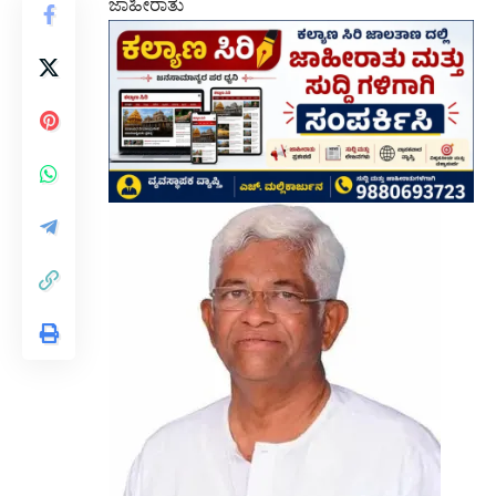
ಜಾಹೀರಾತು