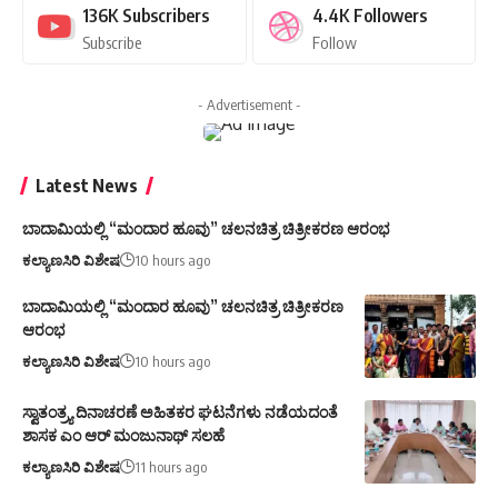
136K
Subscribers
4.4K
Followers
Subscribe
Follow
- Advertisement -
Latest News
ಬಾದಾಮಿಯಲ್ಲಿ “ಮಂದಾರ ಹೂವು” ಚಲನಚಿತ್ರ ಚಿತ್ರೀಕರಣ ಆರಂಭ
ಕಲ್ಯಾಣಸಿರಿ ವಿಶೇಷ
10 hours ago
ಬಾದಾಮಿಯಲ್ಲಿ “ಮಂದಾರ ಹೂವು” ಚಲನಚಿತ್ರ ಚಿತ್ರೀಕರಣ
ಆರಂಭ
ಕಲ್ಯಾಣಸಿರಿ ವಿಶೇಷ
10 hours ago
ಸ್ವಾತಂತ್ರ್ಯ ದಿನಾಚರಣೆ ಅಹಿತಕರ ಘಟನೆಗಳು ನಡೆಯದಂತೆ
ಶಾಸಕ ಎಂ ಆರ್ ಮಂಜುನಾಥ್ ಸಲಹೆ
ಕಲ್ಯಾಣಸಿರಿ ವಿಶೇಷ
11 hours ago