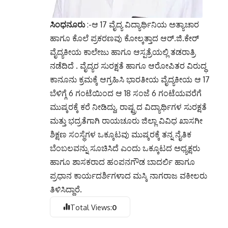
ಸಿಂಧನೂರು
:-ಆ 17 ವೈದ್ಯ ವಿದ್ಯಾರ್ಥಿನಿಯ ಅತ್ಯಾಚಾರ
ಹಾಗೂ ಕೊಲೆ ಪ್ರಕರಣವು ಕೋಲ್ಕತ್ತಾದ ಆರ್.ಜಿ.ಕೇರ್
ವೈದ್ಯಕೀಯ ಕಾಲೇಜು ಹಾಗೂ ಆಸ್ಪತ್ರೆಯಲ್ಲಿ ತಡರಾತ್ರಿ
ನಡೆದಿದೆ . ವೈದ್ಯರ ಸುರಕ್ಷತೆ ಹಾಗೂ ಆರೋಪಿತರ ವಿರುದ್ಧ
ಕಾನೂನು ಕ್ರಮಕ್ಕೆ ಆಗ್ರಹಿಸಿ ಭಾರತೀಯ ವೈದ್ಯಕೀಯ ಆ 17
ಬೆಳಿಗ್ಗೆ 6 ಗಂಟೆಯಿಂದ ಆ 18 ಸಂಜೆ 6 ಗಂಟೆಯವರೆಗೆ
ಮುಷ್ಕರಕ್ಕೆ ಕರೆ ನೀಡಿದ್ದು, ರಾಷ್ಟ್ರದ ವಿದ್ಯಾರ್ಥಿಗಳ ಸುರಕ್ಷತೆ
ಮತ್ತು ಭದ್ರತೆಗಾಗಿ ರಾಯಚೂರು ಜಿಲ್ಲಾ ವಿವಿಧ ಖಾಸಗೀ
ಶಿಕ್ಷಣ ಸಂಸ್ಥೆಗಳ ಒಕ್ಕೂಟವು ಮುಷ್ಕರಕ್ಕೆ ತನ್ನ ನೈತಿಕ
ಬೆಂಬಲವನ್ನು ಸೂಚಿಸಿದೆ ಎಂದು ಒಕ್ಕೂಟದ ಅಧ್ಯಕ್ಷರು
ಹಾಗೂ ಶಾಸಕರಾದ ಹಂಪನಗೌಡ ಬಾದರ್ಲಿ ಹಾಗೂ
ಪ್ರಧಾನ ಕಾರ್ಯದರ್ಶಿಗಳಾದ ಮಸ್ಕಿ ನಾಗರಾಜ ವಕೀಲರು
ತಿಳಿಸಿದ್ದಾರೆ.
Total Views:
0