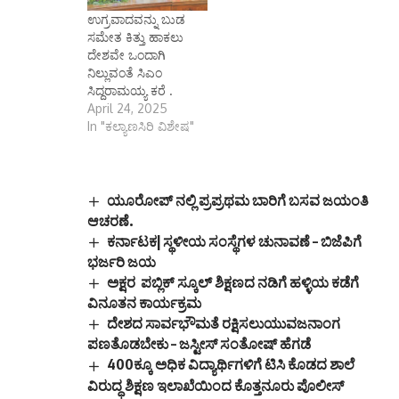
ಉಗ್ರವಾದವನ್ನು ಬುಡ
ಸಮೇತ ಕಿತ್ತು ಹಾಕಲು
ದೇಶವೇ ಒಂದಾಗಿ
ನಿಲ್ಲುವಂತೆ ಸಿಎಂ
ಸಿದ್ದರಾಮಯ್ಯ ಕರೆ .
April 24, 2025
In "ಕಲ್ಯಾಣಸಿರಿ ವಿಶೇಷ"
ಯೂರೋಪ್ ನಲ್ಲಿ ಪ್ರಪ್ರಥಮ ಬಾರಿಗೆ ಬಸವ ಜಯಂತಿ
ಆಚರಣೆ.
ಕರ್ನಾಟಕ| ಸ್ಥಳೀಯ ಸಂಸ್ಥೆಗಳ ಚುನಾವಣೆ – ಬಿಜೆಪಿಗೆ
ಭರ್ಜರಿ ಜಯ
ಅಕ್ಷರ ಪಬ್ಲಿಕ್ ಸ್ಕೂಲ್ ಶಿಕ್ಷಣದ ನಡಿಗೆ ಹಳ್ಳಿಯ ಕಡೆಗೆ
ವಿನೂತನ ಕಾರ್ಯಕ್ರಮ
ದೇಶದ ಸಾರ್ವಭೌಮತೆ ರಕ್ಷಿಸಲುಯುವಜನಾಂಗ
ಪಣತೊಡಬೇಕು – ಜಸ್ಟೀಸ್ ಸಂತೋಷ್ ಹೆಗಡೆ
400ಕ್ಕೂ ಅಧಿಕ ವಿದ್ಯಾರ್ಥಿಗಳಿಗೆ ಟಿಸಿ ಕೊಡದ ಶಾಲೆ
ವಿರುದ್ಧ ಶಿಕ್ಷಣ ಇಲಾಖೆಯಿಂದ ಕೊತ್ತನೂರು ಪೊಲೀಸ್