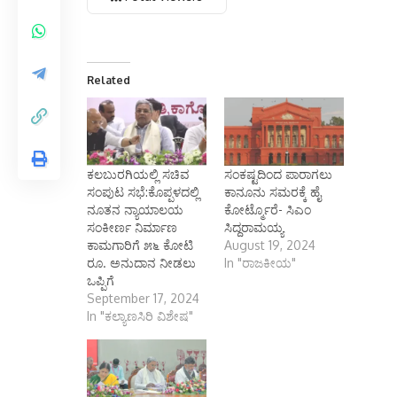
Related
ಕಲಬುರಗಿಯಲ್ಲಿ ಸಚಿವ
ಸಂಕಷ್ಟದಿಂದ ಪಾರಾಗಲು
ಸಂಪುಟ ಸಭೆ:ಕೊಪ್ಪಳದಲ್ಲಿ
ಕಾನೂನು ಸಮರಕ್ಕೆ ಹೈ
ನೂತನ ನ್ಯಾಯಾಲಯ
ಕೋರ್ಟ್ಮೊರೆ- ಸಿಎಂ
ಸಂಕೀರ್ಣ ನಿರ್ಮಾಣ
ಸಿದ್ದರಾಮಯ್ಯ
ಕಾಮಗಾರಿಗೆ ೫೬ ಕೋಟಿ
August 19, 2024
ರೂ. ಅನುದಾನ ನೀಡಲು
In "ರಾಜಕೀಯ"
ಒಪ್ಪಿಗೆ
September 17, 2024
In "ಕಲ್ಯಾಣಸಿರಿ ವಿಶೇಷ"