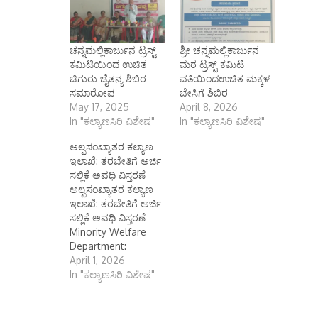
ಚನ್ನಮಲ್ಲಿಕಾರ್ಜುನ ಟ್ರಸ್ಟ್
ಶ್ರೀ ಚನ್ನಮಲ್ಲಿಕಾರ್ಜುನ
ಕಮಿಟಿಯಿಂದ ಉಚಿತ
ಮಠ ಟ್ರಸ್ಟ್ ಕಮಿಟಿ
ಚಿಗುರು ಚೈತನ್ಯ ಶಿಬಿರ
ವತಿಯಿಂದಉಚಿತ ಮಕ್ಕಳ
ಸಮಾರೋಪ
ಬೇಸಿಗೆ ಶಿಬಿರ
May 17, 2025
April 8, 2026
In "ಕಲ್ಯಾಣಸಿರಿ ವಿಶೇಷ"
In "ಕಲ್ಯಾಣಸಿರಿ ವಿಶೇಷ"
ಅಲ್ಪಸಂಖ್ಯಾತರ ಕಲ್ಯಾಣ
ಇಲಾಖೆ: ತರಬೇತಿಗೆ ಅರ್ಜಿ
ಸಲ್ಲಿಕೆ ಅವಧಿ ವಿಸ್ತರಣೆ
ಅಲ್ಪಸಂಖ್ಯಾತರ ಕಲ್ಯಾಣ
ಇಲಾಖೆ: ತರಬೇತಿಗೆ ಅರ್ಜಿ
ಸಲ್ಲಿಕೆ ಅವಧಿ ವಿಸ್ತರಣೆ
Minority Welfare
Department:
Application
April 1, 2026
submission period
In "ಕಲ್ಯಾಣಸಿರಿ ವಿಶೇಷ"
for training
extended ಕೊಪ್ಪಳ
ಏಪ್ರಿಲ್ 01, (ಕರ್ನಾಟಕ