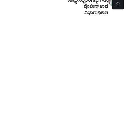
ಸಾಧ್ಯ-ಸಿದ್ದಲಿಂಗಪ್ಪ ಗೌಡ,
ಪೊಲೀಸ್ ಉಪ
ವಿಭಾಗಾಧಿಕಾರಿ
- Advertisement -
//
W
e influence 20 million users and is the number one
business and technology news network on the planet
Sign Up for Our Newsletter
Subscribe to our newsletter to get our newest articles
instantly!
[mc4wp_form id=”847″]