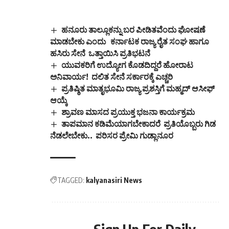
ಹನೂರು ತಾಲ್ಲೂಕನ್ನು ಬರ ಪೀಡಿತವೆಂದು ಘೋಷಣೆ
ಮಾಡಬೇಕು ಎಂದು ಕರ್ನಾಟಕ ರಾಜ್ಯ ರೈತ ಸಂಘ ಹಾಗೂ
ಹಸಿರು ಸೇನೆ ಒತ್ತಾಯಿಸಿ ಪ್ರತಿಭಟನೆ
ಯುವಕರಿಗೆ ಉದ್ಯೋಗ ಕೊಡದಿದ್ದರೆ ಹೋರಾಟ
ಅನಿವಾರ್ಯ! ದಲಿತ ಸೇನೆ ಸರ್ಕಾರಕ್ಕೆ ಎಚ್ಚರಿ
ಪ್ರತಿಷ್ಠಿತ ಮಾತೃಭೂಮಿ ರಾಜ್ಯ ಪ್ರಶಸ್ತಿಗೆ ಮಹ್ಮದ್ ಆಸೀಫ್
ಆಯ್ಕೆ
ಶ್ರಾವಣ ಮಾಸದ ಪ್ರಯುಕ್ತ ಭಜನಾ ಕಾರ್ಯಕ್ರಮ
ತಾಪಮಾನ ಕಡಿಮೆಯಾಗಬೇಕಾದರೆ ಪ್ರತಿಯೊಬ್ಬರು ಗಿಡ
ನೆಡಲೇಬೇಕು.. ಪರಿಸರ ಪ್ರೇಮಿ ಗುಡ್ಲಾನೂರ
TAGGED:
kalyanasiri News