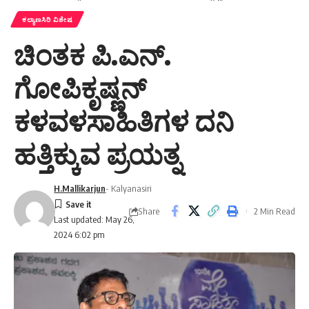
ಕಲ್ಯಾಣಸಿರಿ ವಿಶೇಷ
ಚಿಂತಕ ಪಿ.ಎನ್.
ಗೋಪಿಕೃಷ್ಣನ್
ಕಳವಳಸಾಹಿತಿಗಳ ದನಿ
ಹತ್ತಿಕ್ಕುವ ಪ್ರಯತ್ನ
H.Mallikarjun
- Kalyanasiri
Share
2 Min Read
Last updated: May 26,
2024 6:02 pm