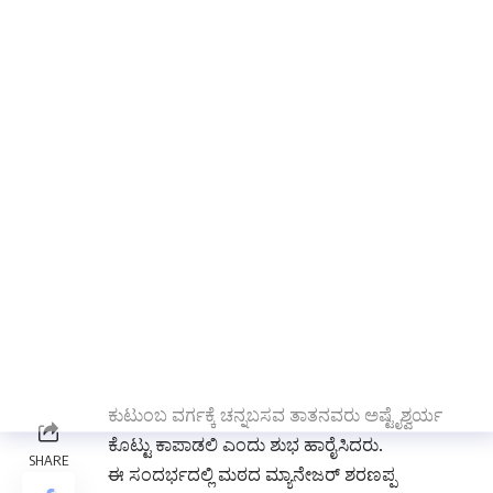
ಬೆಳೆಸಿ ಕೊಳ್ಳಬೇಕೆಂದರು. ವಿದ್ಯಾರ್ಥಿಗಳು ವಿದ್ಯಾರ್ಥಿಗಳು
ಬೇರೆಯವರಿಗಾಗಿ ಅಭ್ಯಾಸ ಮಾಡದೆ ತಮ್ಮ ಒಳಿತಿಗಾಗಿ ತಮ್ಮ
ಜೀವನದ ಭವಿಷ್ಯತ್ತಿಗಾಗಿ ಚೆನ್ನಾಗಿ ಅಭ್ಯಾಸ
ಮಾಡಬೇಕೆಂದರು. ಶ್ರೀಮಠದ ಹಿರಿಯ ಧರ್ಮ ದರ್ಶಿಗಳಾದ
ಕೆ ಚನ್ನಬಸವಯ್ಯ ಸ್ವಾಮಿಗಳು ಅಧ್ಯಕ್ಷತೆ ವಹಿಸಿದ್ದರು. ಉಚಿತ
ಕೋಚಿಂಗ್ ಸೆಂಟರ್ ಸಂಚಾಲಕರಾದ ಸಿದ್ದಲಿಂಗೇಶ್ವರ
ಪೂಲಬಾವಿ ಪ್ರಾಸ್ತಾವಿಕವಾಗಿ ಮಾತನಾಡಿ 17 ವರ್ಷಗಳ
ಕೋಚಿಂಗ್ ಸೆಂಟರ್ ನ ಇತಿಹಾಸ ಮೆಲುಕು ಹಾಕಿದರು
ಹಾಗೂ ಈ ವರ್ಷದ ವಿದ್ಯಾರ್ಥಿಗಳು ತಮ್ಮ ಫಲಿತಾಂಶ ಬಂದ
ನಂತರ ಶ್ರೀಮಠಕ್ಕೆತಮ್ಮ ಅಂಕಪಟ್ಟಿಯ ನಕಲು ಪ್ರತಿಯನ್ನು
ನೀಡಲು ತಿಳಿಸಿದರು. ಶ್ರೀಮಠದಿಂದ ಅತಿ ಚಂಗ ಗಳಿಸಿದ
ವಿದ್ಯಾರ್ಥಿಗಳಿಗೆ ಗೌರವ ಪೂರಕ ಶ್ರೀ ರಕ್ಷೆ ನೀಡಲಾಗುವುದು
ಎಂದರು. ಹಾಗೂ ಉಚಿತವಾಗಿ ಸೇವಿಸಲಿಸಿರುವ ಶಿಕ್ಷಕರ
ಕುಟುಂಬ ವರ್ಗಕ್ಕೆ ಚನ್ನಬಸವ ತಾತನವರು ಅಷ್ಟೈಶ್ವರ್ಯ
ಕೊಟ್ಟು ಕಾಪಾಡಲಿ ಎಂದು ಶುಭ ಹಾರೈಸಿದರು.
ಈ ಸಂದರ್ಭದಲ್ಲಿ ಮಠದ ಮ್ಯಾನೇಜರ್ ಶರಣಪ್ಪ