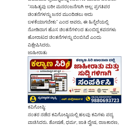
“ಸಾಹಿತ್ಯವು ಬರೀ ಮನರಂಜನೆಗಾಗಿ ಅಲ್ಲ; ಪ್ರಗತಿಪರ
ಚಿಂತನೆಗಳನ್ನು ಜನರ ಮುಂದಿಡಲು ಅದು
ಬಳಕೆಯಾಗಬೇಕು” ಎಂದ ಅವರು, ಈ ಹಿನ್ನೆಲೆಯಲ್ಲಿ
ನೋಡಿದಾಗ ಹೊಸ ಚಿಂತನೆಗಳಿಂದ ತುಂಬಿದ್ದ ಕವನಗಳು
ಹೋರಾಟದ ಚಿಂತನೆಗಳನ್ನು ಬಿಂಬಿಸಿವೆ ಎಂದು
ವಿಶ್ಲೇಷಿಸಿದರು.
ಜಾಹೀರಾತು
ಕವಿಗೋಷ್ಠಿ:
ನಂತರ ನಡೆದ ಕವಿಗೋಷ್ಠಿಯಲ್ಲಿ ಹಲವು ಕವಿಗಳು ಪದ್ಯ
ವಾಚಿಸಿದರು. ಶೋಷಣೆ, ಧರ್ಮ, ಜಾತಿ ದ್ವೇಷ, ರಾಜಕಾರಣ,