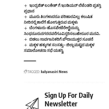
ವಾರ್ತೆ): 2026-27ನೇ
ಇಂದ್ರಜಿತ್ ಲಂಕೇಶ್ ಗೆ ಇಂಡಿಯನ್ ಲೆಜೆಂಡರಿ ಪ್ರಶಸ್ತಿ
ಸಾಲಿನಲ್ಲಿ ಅಲ್ಪಸಂಖ್ಯಾತರ
ಪ್ರಧಾನ
ನಿರ್ದೇಶನಾಲಯದ
ಮೂರು ತಿಂಗಳಾದರೂ ಪರಿಹಾರವಿಲ್ಲ: ಕಲುಷಿತ
ವತಿಯಿಂದ ವಿವಿಧ ವೃತ್ತಿಪರ
ನೀರಿನಲ್ಲಿ ಶಾಲೆಗೆ ಹೋಗುತ್ತಿರುವ ಮಕ್ಕಳು
ಕೋರ್ಸ್ಗಳ ಪ್ರವೇಶ
ಬೆಂಗಳೂರು-ಹೊಸಪೇಟೆರೇಲ್ವೆಯನ್ನು
ಪರೀಕ್ಷೆಗಳಿಗೆ ನೀಡಲಾಗುವ
ಸಿಂಧನೂರುನಗರದವರೆಗೂವಿಸ್ತರಿಸಲುಹೇರೂರ ಮನವಿ.
ಉಚಿತ ಪರೀಕ್ಷಾ ಪೂರ್ವ
ತರಬೇತಿಗೆ ಆನ್‌ಲೈನ್
ಬಿಡಲು ಸಾರ್ವಜನಿಕರಿಗೆ ಪೌರಾಯುಕ್ತರ ಸೂಚನೆ
ಮೂಲಕ ಅರ್ಜಿ ಸಲ್ಲಿಸುವ
ಮಕ್ಕಳ ಹಕ್ಕುಗಳ ಸಂಸತ್ತು – ಜಿಲ್ಲಾ ಮಟ್ಟದ ಮಕ್ಕಳ
ಅವಧಿಯನ್ನು ಏಪ್ರಿಲ್ 21
ಸಮಾಲೋಚನಾ ಸಭೆ ಯಶಸ್ವಿ
ರವರೆಗೆ
ವಿಸ್ತರಿಸಲಾಗಿದೆ.ಅಲ್ಪಸಂಖ್ಯಾ
ತರ ನಿರ್ದೇಶನಾಲಯದ
ಅಧೀನದಲ್ಲಿ ರಾಜ್ಯಾದ್ಯಾಂತ
TAGGED:
kalyanasiri News
ಕಾರ್ಯನಿರ್ವಹಿಸುತ್ತಿರುವ…
Sign Up For Daily
Newsletter