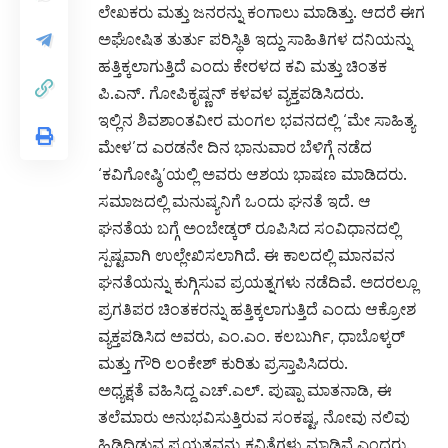
ಲೇಖಕರು ಮತ್ತು ಜನರನ್ನು ಕಂಗಾಲು ಮಾಡಿತ್ತು. ಆದರೆ ಈಗ
ಅಘೋಷಿತ ತುರ್ತು ಪರಿಸ್ಥಿತಿ ಇದ್ದು ಸಾಹಿತಿಗಳ ದನಿಯನ್ನು
ಹತ್ತಿಕ್ಕಲಾಗುತ್ತಿದೆ ಎಂದು ಕೇರಳದ ಕವಿ ಮತ್ತು ಚಿಂತಕ
ಪಿ.ಎನ್. ಗೋಪಿಕೃಷ್ಣನ್ ಕಳವಳ ವ್ಯಕ್ತಪಡಿಸಿದರು.
ಇಲ್ಲಿನ ಶಿವಶಾಂತವೀರ ಮಂಗಲ ಭವನದಲ್ಲಿ ‘ಮೇ ಸಾಹಿತ್ಯ
ಮೇಳ’ದ ಎರಡನೇ ದಿನ ಭಾನುವಾರ ಬೆಳಿಗ್ಗೆ ನಡೆದ
‘ಕವಿಗೋಷ್ಠಿ’ಯಲ್ಲಿ ಅವರು ಆಶಯ ಭಾಷಣ ಮಾಡಿದರು.
ಸಮಾಜದಲ್ಲಿ ಮನುಷ್ಯನಿಗೆ ಒಂದು ಘನತೆ ಇದೆ. ಆ
ಘನತೆಯ ಬಗ್ಗೆ ಅಂಬೇಡ್ಕರ್ ರೂಪಿಸಿದ ಸಂವಿಧಾನದಲ್ಲಿ
ಸ್ಪಷ್ಟವಾಗಿ ಉಲ್ಲೇಖಿಸಲಾಗಿದೆ. ಈ ಕಾಲದಲ್ಲಿ ಮಾನವನ
ಘನತೆಯನ್ನು ಕುಗ್ಗಿಸುವ ಪ್ರಯತ್ನಗಳು ನಡೆದಿವೆ. ಅದರಲ್ಲೂ
ಪ್ರಗತಿಪರ ಚಿಂತಕರನ್ನು ಹತ್ತಿಕ್ಕಲಾಗುತ್ತಿದೆ ಎಂದು ಆಕ್ರೋಶ
ವ್ಯಕ್ತಪಡಿಸಿದ ಅವರು, ಎಂ.ಎಂ. ಕಲಬುರ್ಗಿ, ಧಾಬೊಳ್ಕರ್
ಮತ್ತು ಗೌರಿ ಲಂಕೇಶ್ ಕುರಿತು ಪ್ರಸ್ತಾಪಿಸಿದರು.
ಅಧ್ಯಕ್ಷತೆ ವಹಿಸಿದ್ದ ಎಚ್.ಎಲ್. ಪುಷ್ಪಾ ಮಾತನಾಡಿ, ಈ
ತಲೆಮಾರು ಅನುಭವಿಸುತ್ತಿರುವ ಸಂಕಷ್ಟ, ನೋವು ನಲಿವು
ಹಿಡಿದಿಡುವ ಪ್ರಯತ್ನವನ್ನು ಕವಿತೆಗಳು ಮಾಡಿವೆ ಎಂದರು.