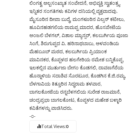
ಲಿಂಗತ್ವ ಅಲ್ಪಸಂಖ್ಯಾತ ಸಂವೇದನೆ, ಅಭಿವ್ಯಕ್ತಿ ಸ್ವಾತಂತ್ರ್ಯ
ಇನ್ನಿತರ ಸಂಗತಿಗಳು ಕವಿಗಳ ದನಿಯಲ್ಲಿ ವ್ಯಕ್ತವಾದವು.
ಮೈಸೂರಿನ ದೀಪಾ ಬುದ್ಧೆ, ಮಂಗಳೂರಿನ ವಿಲ್ಸನ್ ಕಟೀಲು,
ಹೂವಿನಹಡಗಲಿಯ ರಾಮಪ್ಪ ಮಾದರ, ಹೊಸಪೇಟೆಯ
ಅಂಜಲಿ ಬೆಳಗಲ್, ವಿಶಾಲ ಮ್ಯಾನ್ಸರ್, ಕಲಬುರ್ಗಿಯ ಪೂಜಾ
ಸಿಂಗೆ, ಶಿರುಗುಪ್ಪದ ವಿ. ಹರಿನಾಥಬಾಬು, ಅಳವಂಡಿಯ
ಮೆಹಬೂಬ್ ಮಠದ, ಕಲಬುರ್ಗಿಯ ಪ್ರಿಯಾಂಕ
ಮಾವಿನಕರ, ಕೊಪ್ಪಳದ ಹಲಗೇರಿಯ ರಮೇಶ ಬನ್ನಿಕೊಪ್ಪ,
ಇಲಕಲ್ಲಿನ ಮುರ್ತುಜಾ ಬೇಗಂ ಕೊಡಗಲಿ, ದಾವಣಗೆರೆಯ
ಹೊನ್ನಾಳಿಯ ಸದಾಶಿವ ಸೊರಟೂರ, ಕೊಡಗಿನ ಕೆ.ಜಿ.ರಮ್ಯ,
ಬೆಳಗಾವಿಯ ಕಿತ್ತೂರಿನ ಸಿದ್ಧರಾಮ ತಳವಾರ,
ಬಾಗಲಕೋಟೆಯ ರನ್ನಬೆಳಗಲಿಯ ಸುರೇಶ ರಾಜಮಾನೆ,
ಚಂದ್ರಪ್ರಭಾ ಬಾಗಲಕೋಟ, ಕೊಪ್ಪಳದ ಮಹೇಶ ಬಳ್ಳಾರಿ
ಕವಿತೆಗಳನ್ನು ವಾಚಿಸಿದರು.
-೦-
Total Views:
0