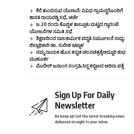
ಕೆರೆ ತುಂಬಿಸುವ ಯೋಜನೆ: ವಿವಿಧ ಗ್ರಾಮಸ್ಥರೊಂದಿಗೆ
ಶಾಸಕ ರಾಯರಡ್ಡಿ ಸಭೆ, ಚರ್ಚೆ
ಜ.20 ರಂದು ಕೊಪ್ಪಳ ತಾಲ್ಲೂಕು ಮಟ್ಟದ ಗ್ಯಾರಂಟಿ
ಯೋಜನೆಗಳ ಸಮಿತಿ ಸಭೆ
ಶಿಕ್ಷಣದಿಂದ ಬಾಲಕಾರ್ಮಿಕ ಪದ್ಧತಿ ನಿರ್ಮೂಲನೆ ಸಾಧ್ಯ:
ಜಿಲ್ಲಾಧಿಕಾರಿ ಡಾ. ಸುರೇಶ ಇಟ್ನಾಳ
ನಮ್ಮ ನಾಯಕ ಹೊಸ ಕನ್ನಡ ಚಲನಚಿತ್ರಕ್ಕೆಅದ್ದೂರಿ ಶುಭ
ಮುಹೂರ್ತ
ಮೊರೇರ್ ಜನಾಂಗ ಸಂಗ್ರಹಿಸಿದ್ದ ಕಬ್ಬಿಣದ ಅದಿರು ಪತ್ತೆ
Sign Up For Daily
Newsletter
Be keep up! Get the latest breaking news
delivered straight to your inbox.