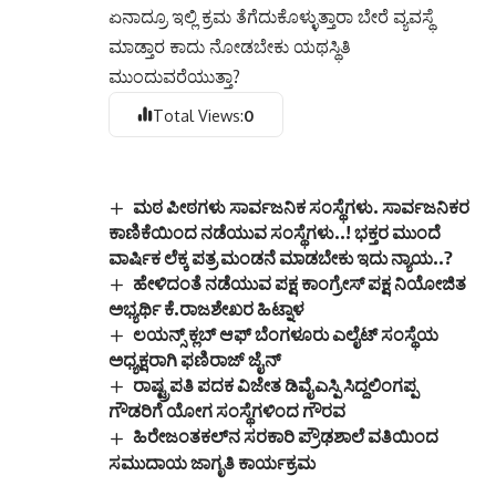
ಏನಾದ್ರೂ ಇಲ್ಲಿ ಕ್ರಮ ತೆಗೆದುಕೊಳ್ಳುತ್ತಾರಾ ಬೇರೆ ವ್ಯವಸ್ಥೆ
ಮಾಡ್ತಾರ ಕಾದು ನೋಡಬೇಕು ಯಥಸ್ಥಿತಿ
ಮುಂದುವರೆಯುತ್ತಾ?
Total Views:
0
ಮಠ ಪೀಠಗಳು ಸಾರ್ವಜನಿಕ ಸಂಸ್ಥೆಗಳು. ಸಾರ್ವಜನಿಕರ
ಕಾಣಿಕೆಯಿಂದ ನಡೆಯುವ ಸಂಸ್ಥೆಗಳು..! ಭಕ್ತರ ಮುಂದೆ
ವಾರ್ಷಿಕ ಲೆಕ್ಕ ಪತ್ರ ಮಂಡನೆ ಮಾಡಬೇಕು ಇದು ನ್ಯಾಯ..?
ಹೇಳಿದಂತೆ ನಡೆಯುವ ಪಕ್ಷ ಕಾಂಗ್ರೇಸ್ ಪಕ್ಷ ನಿಯೋಜಿತ
ಅಭ್ಯರ್ಥಿ ಕೆ.‌ರಾಜಶೇಖರ ಹಿಟ್ನಾಳ
ಲಯನ್ಸ್ ಕ್ಲಬ್ ಆಫ್ ಬೆಂಗಳೂರು ಎಲೈಟ್ ಸಂಸ್ಥೆಯ
ಅಧ್ಯಕ್ಷರಾಗಿ ಫಣಿರಾಜ್ ಜೈನ್
ರಾಷ್ಟ್ರಪತಿ ಪದಕ ವಿಜೇತ ಡಿವೈಎಸ್ಪಿ ಸಿದ್ದಲಿಂಗಪ್ಪ
ಗೌಡರಿಗೆ ಯೋಗ ಸಂಸ್ಥೆಗಳಿಂದ ಗೌರವ
ಹಿರೇಜಂತಕಲ್‌ನ ಸರಕಾರಿ ಪ್ರೌಢಶಾಲೆ ವತಿಯಿಂದ
ಸಮುದಾಯ ಜಾಗೃತಿ ಕಾರ್ಯಕ್ರಮ