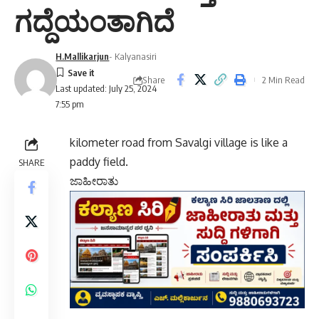
ಗದ್ದೆಯಂತಾಗಿದೆ
H.Mallikarjun
- Kalyanasiri
Share
2 Min Read
Last updated: July 25, 2024
7:55 pm
kilometer road from Savalgi village is like a
paddy field.
SHARE
ಜಾಹೀರಾತು