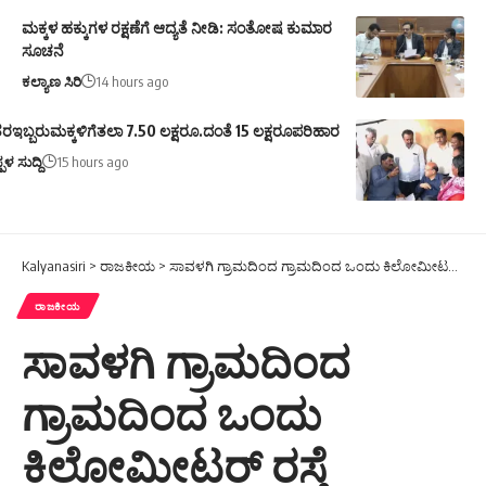
ಮಕ್ಕಳ ಹಕ್ಕುಗಳ ರಕ್ಷಣೆಗೆ ಆದ್ಯತೆ ನೀಡಿ: ಸಂತೋಷ ಕುಮಾರ
ಸೂಚನೆ
ಕಲ್ಯಾಣ ಸಿರಿ
14 hours ago
ರಇಬ್ಬರುಮಕ್ಕಳಿಗೆತಲಾ 7.50 ಲಕ್ಷರೂ.ದಂತೆ 15 ಲಕ್ಷರೂಪರಿಹಾರ
ಪಳ ಸುದ್ದಿ
15 hours ago
Kalyanasiri
>
ರಾಜಕೀಯ
>
ಸಾವಳಗಿ ಗ್ರಾಮದಿಂದ ಗ್ರಾಮದಿಂದ ಒಂದು ಕಿಲೋಮೀಟರ್ ರಸ್ತೆ ಗದ್ದೆಯಂತಾಗಿದೆ
ರಾಜಕೀಯ
ಸಾವಳಗಿ ಗ್ರಾಮದಿಂದ
ಗ್ರಾಮದಿಂದ ಒಂದು
ಕಿಲೋಮೀಟರ್ ರಸ್ತೆ