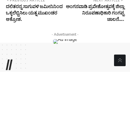
ದಲಿತರನ್ನ ಸಾಗುವಳಿ ಜಮೀನಿನಿಂದ
ಅಂಗನವಾಡಿ ಪ್ರವೇಶೋತ್ಸವಕ್ಕೆ ಜಿಲ್ಲಾ
ಒಕ್ಕಲೆಬ್ಬಿಸಿಲು ಯತ್ನ ಮುಖಂಡರ
ನಿರೂಪಣಾಧಿಕಾರಿ ಗಂಗಪ್ಪ
ಆಕ್ರೋಶ.
ಚಾಲನೆ….
- Advertisement -
//
W
e influence 20 million users and is the number one
business and technology news network on the planet
Sign Up for Our Newsletter
Subscribe to our newsletter to get our newest articles
instantly!