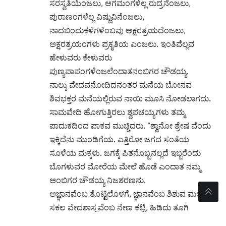
ಸರಸ್ವತಿಯೆಂಜಲು, ಆಗಮಂಗಳೆಲ್ಲ ರುದ್ರನೆಂಜಲು,
ಪುರಾಣಂಗಳೆಲ್ಲ ವಿಷ್ಣುವಿನೆಂಜಲು,
ನಾದಬಿಂದುಕಳೆಗಳೆಂಬವು ಅಕ್ಷರತ್ರಯದೆಂಜಲು,
ಅಕ್ಷರತ್ರಯಂಗಳು ಪ್ರಕೃತಿಯ ಎಂಜಲು. ಇಂತಿವೆಲ್ಲವ
ಹೇಳುವರು ಕೇಳುವರು
ಪುಣ್ಯಪಾಪಂಗಳೆಂಜಲೆಂದಾತನಂಬಿಗರ ಚೌಡಯ್ಯ.
ನಾಲ್ಕು ವೇದವನೋದಿದನಂತರ ಮನೆಯ ಬೋನವ
ಶಿವಭಕ್ತರ ಮನೆಯಲ್ಲಿರುವ ನಾಯಿ ಮೂಸಿ ನೋಡಲಾಗದು.
ಸಾಮವೇದಿ ಹೋಗುತ್ತಿರಲು ಶ್ವಪಚಯ್ಯಗಳು ತಮ್ಮ
ಪಾದುಕದಿಂದ ಪಾಕವ ಮುಚ್ಚಿದರು. “ಶ್ವಾನೋ ಶ್ರೇಷ ವೆಂದು
ಇಕ್ಕಿದೆನು ಮುಂಡಿಗೆಯ. ಎತ್ತಿರೋ ಜಗದ ಸಂತೆಯ
ಸೂಳೆಯ ಮಕ್ಕಳು. ಜಗಕ್ಕೆ ಪಿತನೊಬ್ಬನಲ್ಲದೆ ಇಬ್ಬರೆಂದು
ಬೊಗಳುವರ ಮೋರೆಯ ಮೇಲೆ ಹೊಡೆ ಎಂದಾತ ನಮ್ಮ
ಅಂಬಿಗರ ಚೌಡಯ್ಯ ನಿಜಶರಣನು.
ಅಜ್ಞಾನವೆಂಬ ತೊಟ್ಟಿಲೊಳಗೆ, ಜ್ಞಾನವೆಂಬ ಶಿಶುವ ಮಲಗಿಸಿ,
ಸಕಲ ವೇದಶಾಸ್ತ್ರವೆಂಬ ನೇಣ ಕಟ್ಟಿ, ಹಿಡಿದು ತೂಗಿ
ಜೋಗುಳವಾಡುತ್ತಿದ್ದಾಳೆ ಭ್ರಾಂತಿಯೆಂಬ ತಾಯಿ ! ತೊಟ್ಟಿಲು