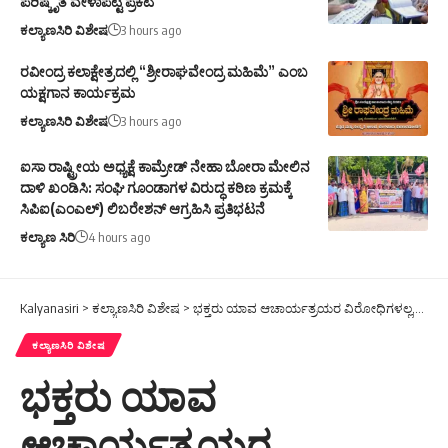
ಪರಿಷ್ಕೃತ ವೇಳಾಪಟ್ಟಿ ಪ್ರಕಟ
ಕಲ್ಯಾಣಸಿರಿ ವಿಶೇಷ
3 hours ago
ರವೀಂದ್ರ ಕಲಾಕ್ಷೇತ್ರದಲ್ಲಿ “ಶ್ರೀರಾಘವೇಂದ್ರ ಮಹಿಮೆ” ಎಂಬ
ಯಕ್ಷಗಾನ ಕಾರ್ಯಕ್ರಮ
ಕಲ್ಯಾಣಸಿರಿ ವಿಶೇಷ
3 hours ago
ಐಸಾ ರಾಷ್ಟ್ರೀಯ ಅಧ್ಯಕ್ಷೆ ಕಾಮ್ರೇಡ್ ನೇಹಾ ಬೋರಾ ಮೇಲಿನ
ದಾಳಿ ಖಂಡಿಸಿ: ಸಂಘಿ ಗೂಂಡಾಗಳ ವಿರುದ್ಧ ಕಠಿಣ ಕ್ರಮಕ್ಕೆ
ಸಿಪಿಐ(ಎಂಎಲ್) ಲಿಬರೇಶನ್ ಆಗ್ರಹಿಸಿ ಪ್ರತಿಭಟನೆ
ಕಲ್ಯಾಣ ಸಿರಿ
4 hours ago
Kalyanasiri
>
ಕಲ್ಯಾಣಸಿರಿ ವಿಶೇಷ
>
ಭಕ್ತರು ಯಾವ ಆಚಾರ್ಯತ್ರಯರ ವಿರೋಧಿಗಳಲ್ಲ,ಆದರೆ ಅವರತತ್ವಸಿದ್ಧಾಂತಗಳನ್ನು ಒಪ್ಪುವುದಿಲ್ಲ -ಡಾ ಶಶಿಕಾಂತ ಪಟ್ಟಣ
ಕಲ್ಯಾಣಸಿರಿ ವಿಶೇಷ
ಭಕ್ತರು ಯಾವ
ಆಚಾರ್ಯತ್ರಯರ