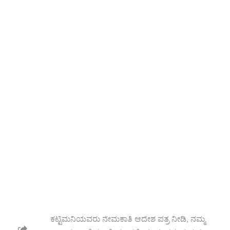
ಗಂಗಾವತಿ
: ಕಲ್ಯಾಣ ಕರ್ನಾಟಕ ದಲಿತ ಸಂಘರ್ಷ ಸಮಿತಿಯ
ರಾಜ್ಯ ಗೌರವಾಧ್ಯಕ್ಷರಾದ ನರಸಿಂಹಲು ಚಿಂತಲಕುAಟ,
ಸಂಸ್ಥಾಪಕ ರಾಜ್ಯಾಧ್ಯಕ್ಷರಾದ ಯಲ್ಲಪ್ಪ ಕಟ್ಟಿಮನಿ ಇವರುಗಳ
ನೇತೃತ್ವದಲ್ಲಿ ಜನವರಿ-೮ ಗುರುವಾರ ಗಂಗಾವತಿ ನಗರದ
ಸರ್ಕೀಟ್ ಹೌಸ್‌ನಲ್ಲಿ ರಾಜ್ಯ ಸಮಿತಿಗೆ ಗೌರವ ಕಾನೂನು
ಸಲಹೆಗಾರರು ಹಾಗೂ ಸಂಘದ ವಕ್ತಾರರನ್ನಾಗಿ ಎಸ್.ವಿ
ಗೋಪಾಲಕೃಷ್ಣ ಅವರನ್ನು ನೇಮಕ ಮಾಡಲಾಯಿತು.
ಸಮಿತಿಯ ಸಂಸ್ಥಾಪಕ ಅಧ್ಯಕ್ಷರಾದ ಯಲ್ಲಪ್ಪ
ಕಟ್ಟಿಮನಿಯವರು ನೇಮಕಾತಿ ಆದೇಶ ಪತ್ರ ನೀಡಿ, ನಮ್ಮ