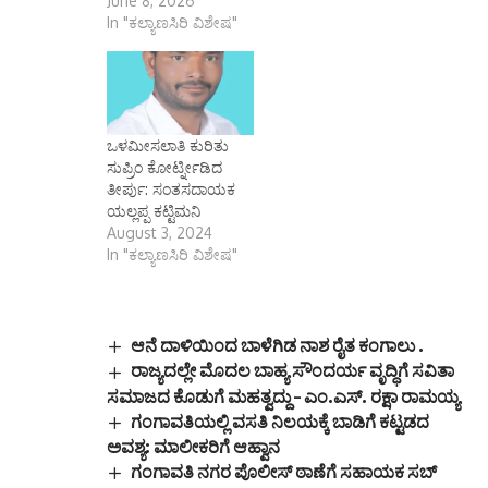
June 8, 2026
In "ಕಲ್ಯಾಣಸಿರಿ ವಿಶೇಷ"
ಒಳಮೀಸಲಾತಿ ಕುರಿತು
ಸುಪ್ರಿಂ ಕೋರ್ಟ್ನೀಡಿದ
ತೀರ್ಪು: ಸಂತಸದಾಯಕ
ಯಲ್ಲಪ್ಪ ಕಟ್ಟಿಮನಿ
August 3, 2024
In "ಕಲ್ಯಾಣಸಿರಿ ವಿಶೇಷ"
ಆನೆ ದಾಳಿಯಿಂದ ಬಾಳೆಗಿಡ ನಾಶ ರೈತ ಕಂಗಾಲು .
ರಾಜ್ಯದಲ್ಲೇ ಮೊದಲ ಬಾಹ್ಯ ಸೌಂದರ್ಯ ವೃದ್ಧಿಗೆ ಸವಿತಾ
ಸಮಾಜದ ಕೊಡುಗೆ ಮಹತ್ವದ್ದು – ಎಂ.ಎಸ್. ರಕ್ಷಾ ರಾಮಯ್ಯ
ಗಂಗಾವತಿಯಲ್ಲಿ ವಸತಿ ನಿಲಯಕ್ಕೆ ಬಾಡಿಗೆ ಕಟ್ಟಡದ
ಅವಶ್ಯ: ಮಾಲೀಕರಿಗೆ ಆಹ್ವಾನ
ಗಂಗಾವತಿ ನಗರ ಪೊಲೀಸ್ ಠಾಣೆಗೆ ಸಹಾಯಕ ಸಬ್