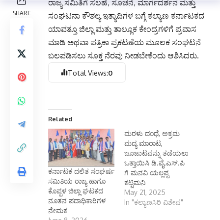
ರಾಜ್ಯ ಸಮಿತಿಗೆ ಸಲಹೆ, ಸೂಚನೆ, ಮಾರ್ಗದರ್ಶನ ಮತ್ತು
ಸಂಘಟನಾ ಕೌಶಲ್ಯ ಇತ್ಯಾದಿಗಳ ಬಗ್ಗೆ ಕಲ್ಯಾಣ ಕರ್ನಾಟಕದ
ಯಾವತ್ತೂ ಜಿಲ್ಲಾ ಮತ್ತು ತಾಲ್ಲೂಕ ಕೇಂದ್ರಗಳಿಗೆ ಪ್ರವಾಸ
ಮಾಡಿ ಅಥವಾ ಪತ್ರಿಕಾ ಪ್ರಕಟಣೆಯ ಮೂಲಕ ಸಂಘಟನೆ
ಬಲಪಡಿಸಲು ಸೂಕ್ತ ನೆರವು ನೀಡಬೇಕೆಂದು ಆಶಿಸಿದರು.
Total Views:
0
Related
ಮರಳು ದಂಧೆ, ಅಕ್ರಮ
ಮದ್ಯ ಮಾರಾಟ,
ಜೂಜಾಟವನ್ನು ತಡೆಯಲು
ಒತ್ತಾಯಿಸಿ ಡಿ.ವೈ.ಎಸ್.ಪಿ
ಕರ್ನಾಟಕ ದಲಿತ ಸಂಘರ್ಷ
ಗೆ ಮನವಿ ಯಲ್ಲಪ್ಪ
ಸಮಿತಿಯ ರಾಜ್ಯ ಹಾಗೂ
ಕಟ್ಟಿಮನಿ
ಕೊಪ್ಪಳ ಜಿಲ್ಲಾ ಘಟಕದ
May 21, 2025
ನೂತನ ಪದಾಧಿಕಾರಿಗಳ
In "ಕಲ್ಯಾಣಸಿರಿ ವಿಶೇಷ"
ನೇಮಕ