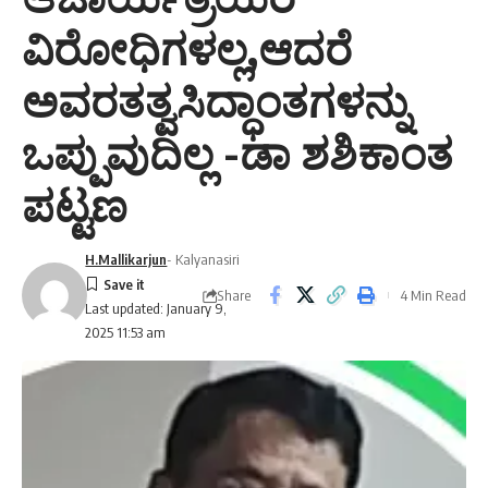
ವಿರೋಧಿಗಳಲ್ಲ,ಆದರೆ
ಅವರತತ್ವಸಿದ್ಧಾಂತಗಳನ್ನು
ಒಪ್ಪುವುದಿಲ್ಲ -ಡಾ ಶಶಿಕಾಂತ
ಪಟ್ಟಣ
H.Mallikarjun
- Kalyanasiri
Share
4 Min Read
Last updated: January 9,
2025 11:53 am