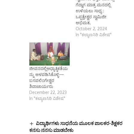
ಗೆದ್ದಾಗ ಮಾತ್ರ ಮನದಲ್ಲಿ
ಉಳಿಯಲು ಸಾಧ್ಯ :
ಒಪ್ಪತ್ತೇಶ್ವರ ಸ್ವಾಮಿಜೀ
ಅಭಿಮತ,
October 2, 2024
In "ಕಲ್ಯಾಣಸಿರಿ ವಿಶೇಷ"
ಜೀವನದಲ್ಲಿಆಧ್ಯಾತ್ಮಿಕತೆಯ
ನ್ನು ಅಳವಡಿಸಿಕೊಳ್ಳಿ—
ಬಸವಲಿಂಗೇಶ್ವರ
ಶಿವಾಚಾರ್ಯರು
December 22, 2023
In "ಕಲ್ಯಾಣಸಿರಿ ವಿಶೇಷ"
ವಿದ್ಯಾರ್ಥಿಗಳು ಸಾಧನೆಯ ಮೂಲಕ ಪಾಲಕರ-ಶಿಕ್ಷಕರ
ಕನಸು ನನಸು ಮಾಡಬೇಕು