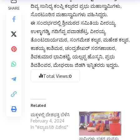
ದಿವ್ಯ ಸಾನಿಧ್ಯ ಕಂಪ್ಲಿ ಕಲ್ಮಠದ ಪ್ರಭು ಮಹಾಸ್ವಾಮಿಗಳು,
ಸೊರಟೂರಿನ ಮಹಾಸ್ವಾಮಿಗಳು ವಹಿಸಿದ್ದರು.
ಈ ಸಂದರ್ಭದಲ್ಲಿ ಶ್ರೀಮಠದ ಸಮಿತಿಯ ವೀರಯ್ಯ
ಉಳ್ಳಾಗಡ್ಡಿ, ಗದಿಗೆಪ್ಪ ಪವಾಡಶೆಟ್ರ, ವೀರಯ್ಯ
ತೊಂಟದಾರ್ಯಮಠ, ಸಂಗಮೇಶ ಕಲ್ಮಠ, ಮಹೇಶ ಕಲ್ಮಠ,
ಕಾಶಯ್ಯ ಕಾಶಿಮಠ, ಚಂದ್ರಶೇಖರ್ ಸರಗಣಾಚಾರ,
ಶಿವಕುಮಾರ ಭಾವಿಕಟ್ಟಿ, ಯಲ್ಲಪ್ಪ ಹೊಸ್ಮನಿ, ಪ್ರಭು
ಶಿವಶಿಂಪರ, ಮೇಘರಾಜ ಜಿಡಗಿ ಇನ್ನಿತರರು ಇದ್ದರು.
Total Views:
0
Related
ಮಕ್ಕಳಲ್ಲಿ ದೇಶಭಕ್ತಿ ಬೆಳೆಸಿ
February 4, 2024
In "ಕಲ್ಯಾಣಸಿರಿ ವಿಶೇಷ"
ಸ್ವಾಮಿಗಳು ಭಕ್ತರ ಮನಸ್ಸು