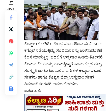
SHARE
ಕೊಪ್ಪಳ (ಕನಕಗಿರಿ) : ಕೇಂದ್ರ ಸರ್ಕಾರದಿಂದ ಸಂವಿಧಾನದ
ಕಗ್ಗೊಲೆ ನಡೆಯುತ್ತಿದ್ದು, ಸಂವಿಧಾನವನ್ನು ಉಳಿಸುವಂತಹ
ಕೆಲಸ ಮಾಡುತ್ತಿಲ್ಲ. ಬದಲಿಗೆ ಅಡ್ಡ ದಾರಿ ಹಿಡಿದು ತೊಂದರೆ
ಕೊಡುವ ಕೆಲಸವನ್ನು ಮಾಡುತ್ತಿದ್ದಾರೆ ಎಂದು ಕನ್ನಡ ಮತ್ತು
ಸಂಸ್ಕೃತಿ ಹಾಗೂ ಹಿಂದುಳಿದ ವರ್ಗಗಳ ಕಲ್ಯಾಣ ಇಲಾಖೆ
ಸಚಿವರು ಹಾಗೂ ಕೊಪ್ಪಳ ಜಿಲ್ಲಾ ಉಸ್ತುವಾರಿ ಸಚಿವ
ಶಿವರಾಜ್ ತಂಗಡಗಿ ಅವರು ಹೇಳಿದರು.
ಜಾಹೀರಾತು