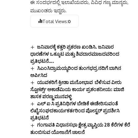
ಈ ಸಂದರ್ಭದಲ್ಲಿ ಇಲಾಖೆಯವರು, ವಿವಿಧ ಗಣ್ಯ ಮಾನ್ಯರು,
ಮುಖಂಡರು ಇದ್ದರು.
Total Views:
0
ಜನಿವಾರಕ್ಕೆ ಕತ್ತರಿ ಪ್ರಕರಣ ಖಂಡಿಸಿ. ಜನಿವಾರ
ಧಾರಣೆಗಳ ಒಕ್ಕೂಟ ಮತ್ತು ಶಿವದಾರಮಾಜದವರಿಂದ
ಪ್ರತಿಭಟನೆ….
ಸಿಎಂಸಿದ್ರಾಮಯ್ಯರಿಂದ ತುಂಗಭದ್ರ ನದಿಗೆ ಬಾಗಿನ
ಅರ್ಪಿಸಿದ
ಯುವಕರಿಗೆ ಕ್ರೀಡಾ ಮನೋಭಾವ ಬೆಳೆಸುವ ವೀರು
ಸ್ಪೋರ್ಟ್ಸ್ ಅಕಾಡೆಮಿಯ ಕಾರ್ಯ ಪ್ರಶಂಶನೀಯ: ಮಾಜಿ
ಶಾಸಕ ಪರಣ್ಣ ಮುನವಳ್ಳಿ
ಎಲ್ ಐ ಸಿ ಪ್ರತಿನಿಧಿಗಳ ಬೇಡಿಕೆ ಈಡೇರಿಸುವಂತೆ
ಲಿಖೈಸಂಘದಕಾರ್ಯಕರ್ತರಿಂದ ಪೋಸ್ಟರ್ ಪ್ರದರ್ಶಿಸಿ
ಪ್ರತಿಭಟನೆ
ಗಂಗಾವತಿ ವಿಧಾನಸಭಾ ಕ್ಷೇತ್ರ ವ್ಯಾಪ್ತಿಯ 28 ಕೆರೆಗಳ ಕೆರೆ
ತುಂಬಿಸುವ ಯೋಜನೆಗೆ ಚಾಲನೆ