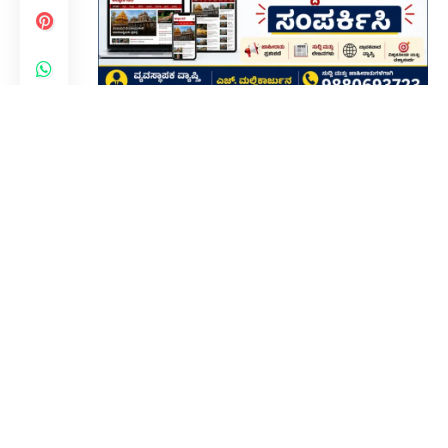
ಕೊಪ್ಪಳ
: ದಿ. 23ರ ಮಂಗಳವಾರದಂದು ಕೊಪ್ಪಳ ಜಿಲ್ಲೆ,
ಕುಕುನೂರ ತಾಲೂಕಿನ ಮಂಗಳೂರು ಗ್ರಾಮದ ಬಾಪೂಜಿ ಡಿ