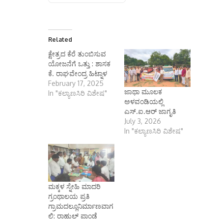
Related
ಕ್ಷೇತ್ರದ ಕೆರೆ ತುಂಬಿಸುವ
ಯೋಜನೆಗೆ ಒತ್ತು : ಶಾಸಕ
ಕೆ. ರಾಘವೇಂದ್ರ ಹಿಟ್ನಾಳ
February 17, 2025
ಜಾಥಾ ಮೂಲಕ
In "ಕಲ್ಯಾಣಸಿರಿ ವಿಶೇಷ"
ಅಳವಂಡಿಯಲ್ಲಿ
ಎಸ್.ಐ.ಆರ್ ಜಾಗೃತಿ
July 3, 2026
In "ಕಲ್ಯಾಣಸಿರಿ ವಿಶೇಷ"
ಮಕ್ಕಳ ಸ್ನೇಹಿ ಮಾದರಿ
ಗ್ರಂಥಾಲಯ ಪ್ರತಿ
ಗ್ರಾಮದಲ್ಲೂನಿರ್ಮಾಣವಾಗ
ಲಿ: ರಾಹುಲ್ ಪಾಂಡೆ