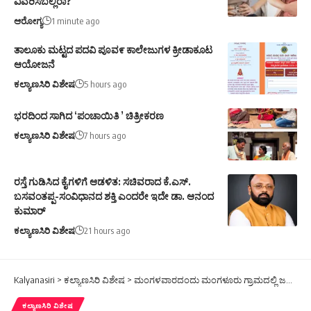
ವಿವರಿಸಬಲ್ಲಿರಾ?
ಆರೋಗ್ಯ
1 minute ago
ತಾಲೂಕು ಮಟ್ಟದ ಪದವಿ ಪೂವ೯ ಕಾಲೇಜುಗಳ ಕ್ರೀಡಾಕೂಟ
ಆಯೋಜನೆ
ಕಲ್ಯಾಣಸಿರಿ ವಿಶೇಷ
5 hours ago
ಭರದಿಂದ ಸಾಗಿದ ‘ಪಂಚಾಯಿತಿ ’ ಚಿತ್ರೀಕರಣ
ಕಲ್ಯಾಣಸಿರಿ ವಿಶೇಷ
7 hours ago
ರಸ್ತೆ ಗುಡಿಸಿದ ಕೈಗಳಿಗೆ ಆಡಳಿತ: ಸಚಿವರಾದ ಕೆ.ಎಸ್.
ಬಸವಂತಪ್ಪ-ಸಂವಿಧಾನದ ಶಕ್ತಿ ಎಂದರೇ ಇದೇ ಡಾ. ಆನಂದ
ಕುಮಾರ್
ಕಲ್ಯಾಣಸಿರಿ ವಿಶೇಷ
21 hours ago
Kalyanasiri
>
ಕಲ್ಯಾಣಸಿರಿ ವಿಶೇಷ
>
ಮಂಗಳವಾರದಂದು ಮಂಗಳೂರು ಗ್ರಾಮದಲ್ಲಿ ಜನಸ್ಪಂದನ ಸಭೆ.
ಕಲ್ಯಾಣಸಿರಿ ವಿಶೇಷ