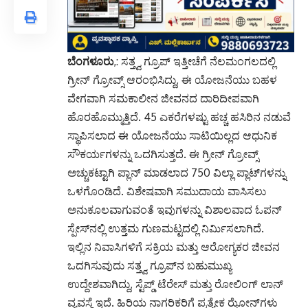
ಬೆಂಗಳೂರು
,: ಸತ್ತ್ವ ಗ್ರೂಪ್‌ ಇತ್ತೀಚೆಗೆ ನೆಲಮಂಗಲದಲ್ಲಿ
ಗ್ರೀನ್ ಗ್ರೋವ್ಸ್ ಆರಂಭಿಸಿದ್ದು, ಈ ಯೋಜನೆಯು ಬಹಳ
ವೇಗವಾಗಿ ಸಮಕಾಲೀನ ಜೀವನದ ದಾರಿದೀಪವಾಗಿ
ಹೊರಹೊಮ್ಮುತ್ತಿದೆ. 45 ಎಕರೆಗಳಷ್ಟು ಹಚ್ಚ ಹಸಿರಿನ ನಡುವೆ
ಸ್ಥಾಪಿಸಲಾದ ಈ ಯೋಜನೆಯು ಸಾಟಿಯಿಲ್ಲದ ಆಧುನಿಕ
ಸೌಕರ್ಯಗಳನ್ನು ಒದಗಿಸುತ್ತದೆ. ಈ ಗ್ರೀನ್​ ಗ್ರೋವ್ಸ್
ಅಚ್ಚುಕಟ್ಟಾಗಿ ಪ್ಲಾನ್​ ಮಾಡಲಾದ 750 ವಿಲ್ಲಾ ಪ್ಲಾಟ್‌ಗಳನ್ನು
ಒಳಗೊಂಡಿದೆ. ವಿಶೇಷವಾಗಿ ಸಮುದಾಯ ವಾಸಿಸಲು
ಅನುಕೂಲವಾಗುವಂತೆ ಇವುಗಳನ್ನು ವಿಶಾಲವಾದ ಓಪನ್​
ಸ್ಪೇಸ್​​ನಲ್ಲಿ ಉತ್ತಮ ಗುಣಮಟ್ಟದಲ್ಲಿ ನಿರ್ಮಿಸಲಾಗಿದೆ.
ಇಲ್ಲಿನ ನಿವಾಸಿಗಳಿಗೆ ಸಕ್ರಿಯ ಮತ್ತು ಆರೋಗ್ಯಕರ ಜೀವನ
ಒದಗಿಸುವುದು ಸತ್ತ್ವ ಗ್ರೂಪ್​​ನ ಬಹುಮುಖ್ಯ
ಉದ್ದೇಶವಾಗಿದ್ದು, ಸ್ಟೆಪ್ಡ್ ಟೆರೇಸ್‌ ಮತ್ತು ರೋಲಿಂಗ್ ಲಾನ್‌
ವ್ಯವಸ್ಥೆ ಇದೆ. ಹಿರಿಯ ನಾಗರಿಕರಿಗೆ ಪ್ರತ್ಯೇಕ ಝೋನ್​ಗಳು