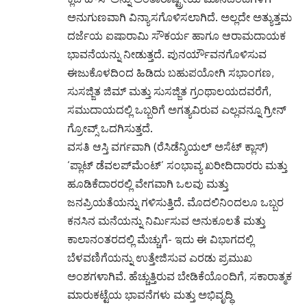
ಅನುಗುಣವಾಗಿ ವಿನ್ಯಾಸಗೊಳಿಸಲಾಗಿದೆ. ಅಲ್ಲದೇ ಅತ್ಯುತ್ತಮ
ದರ್ಜೆಯ ಐಷಾರಾಮಿ ಸೌಕರ್ಯ ಹಾಗೂ ಆರಾಮದಾಯಕ
ಭಾವನೆಯನ್ನು ನೀಡುತ್ತದೆ. ಪುನರ್ಯೌವನಗೊಳಿಸುವ
ಈಜುಕೊಳದಿಂದ ಹಿಡಿದು ಬಹುಪಯೋಗಿ ಸಭಾಂಗಣ,
ಸುಸಜ್ಜಿತ ಜಿಮ್ ಮತ್ತು ಸುಸಜ್ಜಿತ ಗ್ರಂಥಾಲಯದವರೆಗೆ,
ಸಮುದಾಯದಲ್ಲಿ ಒಬ್ಬರಿಗೆ ಅಗತ್ಯವಿರುವ ಎಲ್ಲವನ್ನೂ ಗ್ರೀನ್
ಗ್ರೋವ್ಸ್ ಒದಗಿಸುತ್ತದೆ.
ವಸತಿ ಆಸ್ತಿ ವರ್ಗವಾಗಿ (ರೆಸಿಡೆನ್ಶಿಯಲ್​ ಅಸೆಟ್ ಕ್ಲಾಸ್​)
‘ಪ್ಲಾಟ್ ಡೆವಲಪ್​ಮೆಂಟ್’ ಸಂಭಾವ್ಯ ಖರೀದಿದಾರರು ಮತ್ತು
ಹೂಡಿಕೆದಾರರಲ್ಲಿ ವೇಗವಾಗಿ ಒಲವು ಮತ್ತು
ಜನಪ್ರಿಯತೆಯನ್ನು ಗಳಿಸುತ್ತಿದೆ. ಮೊದಲಿನಿಂದಲೂ ಒಬ್ಬರ
ಕನಸಿನ ಮನೆಯನ್ನು ನಿರ್ಮಿಸುವ ಅನುಕೂಲತೆ ಮತ್ತು
ಕಾಲಾನಂತರದಲ್ಲಿ ಮೆಚ್ಚುಗೆ- ಇದು ಈ ವಿಭಾಗದಲ್ಲಿ
ಬೆಳವಣಿಗೆಯನ್ನು ಉತ್ತೇಜಿಸುವ ಎರಡು ಪ್ರಮುಖ
ಅಂಶಗಳಾಗಿವೆ. ಹೆಚ್ಚುತ್ತಿರುವ ಬೇಡಿಕೆಯೊಂದಿಗೆ, ಸಕಾರಾತ್ಮಕ
ಮಾರುಕಟ್ಟೆಯ ಭಾವನೆಗಳು ಮತ್ತು ಅಭಿವೃದ್ಧಿ