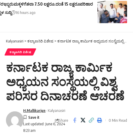
ರಇಬ್ಬರುಮಕ್ಕಳಿಗೆತಲಾ 7.50 ಲಕ್ಷರೂ.ದಂತೆ 15 ಲಕ್ಷರೂಪರಿಹಾರ
ಪಳ ಸುದ್ದಿ
16 hours ago
Kalyanasiri
>
ಕಲ್ಯಾಣಸಿರಿ ವಿಶೇಷ
>
ಕರ್ನಾಟಕ ರಾಜ್ಯ ಕಾರ್ಮಿಕ ಅಧ್ಯಯನ ಸಂಸ್ಥೆಯಲ್ಲಿ ವಿಶ್ವ ಪರಿಸರ ದಿನಾಚರಣೆ ಆಚರಣೆ
ಕಲ್ಯಾಣಸಿರಿ ವಿಶೇಷ
ಕರ್ನಾಟಕ ರಾಜ್ಯ ಕಾರ್ಮಿಕ
ಅಧ್ಯಯನ ಸಂಸ್ಥೆಯಲ್ಲಿ ವಿಶ್ವ
ಪರಿಸರ ದಿನಾಚರಣೆ ಆಚರಣೆ
H.Mallikarjun
- Kalyanasiri
Share
0 Min Read
Last updated: June 6, 2024
8:23 am