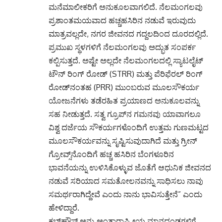
ಮನೆಮಾಲೀಕರಿಗೆ ಅನುಕೂಲವಾಗಲಿದೆ. ನೆಲಮಂಗಲವು
ಪ್ರಶಾಂತಮಯವಾದ ಹಚ್ಚಹಸಿರಿನ ನಡುವೆ ಇರುವುದು
ಮಾತ್ರವಲ್ಲದೇ, ನಗರ ಜೀವನದ ಗದ್ದಲದಿಂದ ದೂರದಲ್ಲಿದೆ.
ಪ್ರಮುಖ ಸ್ಥಳಗಳಿಗೆ ನೆಲಮಂಗಲವು ಅದ್ಭುತ ಸಂಪರ್ಕ
ಕಲ್ಪಿಸುತ್ತದೆ. ಅಷ್ಟೇ ಅಲ್ಲದೇ ನೆಲಮಂಗಲದಲ್ಲಿ ಸ್ಯಾಟಲೈಟ್
ಟೌನ್ ರಿಂಗ್​ ರೋಡ್ ​(STRR) ಮತ್ತು ಪೆರಿಫೆರಲ್ ರಿಂಗ್
ರೋಡ್‌ನಂತಹ (PRR) ಮುಂಬರುವ ಮೂಲಸೌಕರ್ಯ
ಯೋಜನೆಗಳು ತಡೆರಹಿತ ಪ್ರಯಾಣದ ಅನುಕೂಲವನ್ನು
ಸಹ ನೀಡುತ್ತದೆ. ಸತ್ವ ಗ್ರೂಪ್​ನ ಗಮನವು ಯಾವಾಗಲೂ
ವಿಶ್ವ ದರ್ಜೆಯ ಸೌಕರ್ಯಗಳೊಂದಿಗೆ ಉತ್ತಮ ಗುಣಮಟ್ಟದ
ಮೂಲಸೌಕರ್ಯವನ್ನು ಸೃಷ್ಟಿಸುವುದಾಗಿದೆ ಮತ್ತು ಗ್ರೀನ್
ಗ್ರೋವ್ಸ್‌ನೊಂದಿಗೆ ಹಚ್ಚ ಹಸಿರಿನ ಬೆಂಗಳೂರಿನ
ಭಾವನೆಯನ್ನು ಉಳಿಸಿಕೊಳ್ಳುವ ಜೊತೆಗೆ ಆಧುನಿಕ ಜೀವನದ
ನಡುವೆ ಸರಿಯಾದ ಸಮತೋಲನವನ್ನು ಸಾಧಿಸಲು ನಾವು
ಸಮರ್ಥರಾಗಿದ್ದೇವೆ ಎಂದು ನಾನು ಭಾವಿಸುತ್ತೇನೆ” ಎಂದು
ಹೇಳಿದ್ದಾರೆ.
ಕ್ಲಬ್‌ಹೌಸ್ ಅನ್ನು ಅಂತಾರಾಷ್ಟ್ರೀಯ ಮಾನದಂಡಗಳಿಗೆ