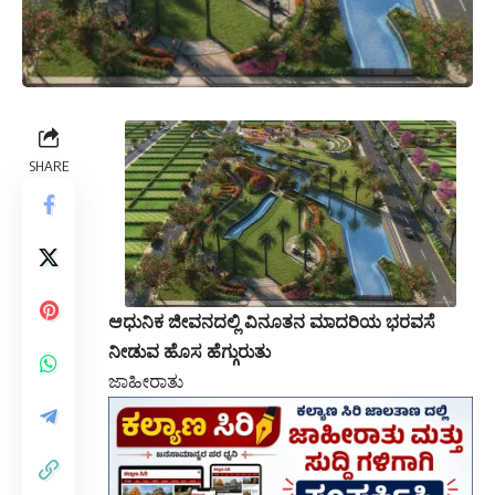
SHARE
ಆಧುನಿಕ ಜೀವನದಲ್ಲಿ ವಿನೂತನ ಮಾದರಿಯ ಭರವಸೆ
ನೀಡುವ ಹೊಸ ಹೆಗ್ಗುರುತು
ಜಾಹೀರಾತು