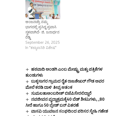
ಅಂಜನಾದ್ರಿ ನಮ್ಮ
ಭಾಗದಲ್ಲಿ ಪ್ರಸಿದ್ದ ಪ್ರವಾಸಿ
ಸ್ಥಳವಾಗಿದೆ- ಜಿ. ಜನಾರ್ಧನ
ರೆಡ್ಡಿ
September 26, 2025
In "ಕಲ್ಯಾಣಸಿರಿ ವಿಶೇಷ"
ಹಠವಾದಿ ಅಂಡಗಿ ಎಂಬ ಮೇಷ್ಟ್ರು ಮತ್ತು ಪತ್ರಿಕೆಗಳ
ತುಂಡುಗಳು
ಬುಕ್ಕಸಾಗರ ಗ್ರಾಮದ ರೈತ ರಾಜಶೇಖರ್ ಗೌಡ ಅವರ
ಮೇಲೆ ಕರಡಿ ದಾಳಿ ತೀವ್ರ ಆತಂಕ
ಸುಮಲತಾಅಂಬರೀಶ್ ಬಿಜೆಪಿಸೇರಲಿದ್ದಾರೆ
ನವಜೀವನ ವೃದ್ದಾಶ್ರಮಕ್ಕೆ40 ಬೆಡ್ ಶೀಟುಗಳು, ,80
ಸೀರೆ ಹಾಗೂ 50 ಬ್ರೇಡ್‌ ಬನ್ ವಿತರಣೆ
ವಾಸವಿ ಯುವಜನ ಸಂಘದಿಂದ ಪರಿಸರ ಸ್ನೇಹಿ ಗಣೇಶ