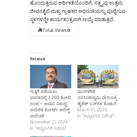
ಹೊಂದುತ್ತಿರುವ ಆರ್ಥಿಕತೆಯೊಂದಿಗೆ, ಸತ್ತ್ವವು ಉತ್ತಮ
ಜೀವನಶೈಲಿ ಮತ್ತು ಗ್ರಾಹಕರ ಅಭಿರುಚಿಯನ್ನು ಪೂರೈಸುವ
ಸ್ಥಳಗಳನ್ನೇ ಕಾರ್ಯತಂತ್ರವಾಗಿ ಆಯ್ಕೆ ಮಾಡುತ್ತಿದೆ.
Total Views:
0
Related
ಗುತ್ತಿಗೆ ಪಡೆಯಲು
ಮಂಗಳಗಿರಿ
ಭಾರತದಲ್ಲಿ 2,200 ಕೋಟಿ
ನರಸಿಂಹಸ್ವಾಮಿ ದೇಗುಲಕ್ಕೆ
ಲಂಚ – ಅದಾನಿ ವಿರುದ್ಧ
ಹೈಟೆಕ್ ಬಸ್‌ಗಳ ಕೊಡುಗೆ
ಅಮೆರಿಕ ಕೋರ್ಟ್‌ ಅರೆಸ್ಟ್‌
March 10, 2025
ವಾರೆಂಟ್‌
In "ಕಲ್ಯಾಣಸಿರಿ ವಿಶೇಷ"
November 21, 2024
In "ಕಲ್ಯಾಣಸಿರಿ ವಿಶೇಷ"