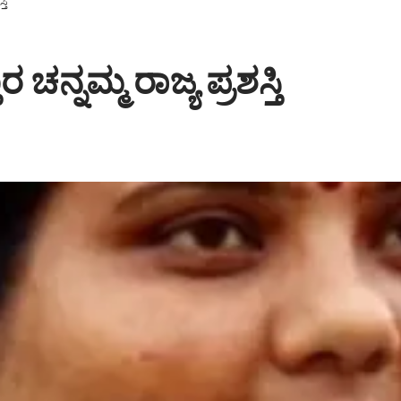
ತಿ
ನ್ನಮ್ಮ ರಾಜ್ಯ ಪ್ರಶಸ್ತಿ