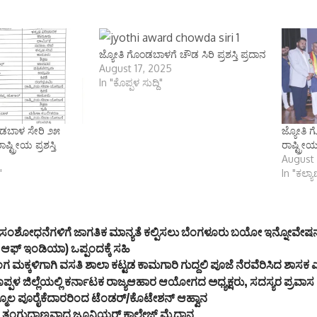
ಜ್ಯೋತಿ ಗೊಂಡಬಾಳಗೆ ಚೌಡ ಸಿರಿ ಪ್ರಶಸ್ತಿ ಪ್ರದಾನ
August 17, 2025
In "ಕೊಪ್ಪಳ ಸುದ್ದಿ"
ಂಡಬಾಳ ಸೇರಿ ೨೫
ಜ್ಯೋತಿ
ಟ್ರೀಯ ಪ್ರಶಸ್ತಿ
ರಾಷ್ಟ್ರೀಯ
August 
"
In "ಕಲ್ಯ
ಗಳ ಸಂಶೋಧನೆಗಳಿಗೆ ಜಾಗತಿಕ ಮಾನ್ಯತೆ ಕಲ್ಪಿಸಲು ಬೆಂಗಳೂರು ಬಯೋ ಇನ್ನೋವೇಷನ
್ ಆಫ್ ಇಂಡಿಯಾ) ಒಪ್ಪಂದಕ್ಕೆ ಸಹಿ
ಗ ಮಕ್ಕಳಿಗಾಗಿ ವಸತಿ ಶಾಲಾ ಕಟ್ಟಡ ಕಾಮಗಾರಿ ಗುದ್ದಲಿ ಪೂಜೆ ನೆರವೆರಿಸಿದ ಶಾ
್ಪಳ ಜಿಲ್ಲೆಯಲ್ಲಿ ಕರ್ನಾಟಕ ರಾಜ್ಯಆಹಾರ ಆಯೋಗದ ಅಧ್ಯಕ್ಷರು, ಸದಸ್ಯರ ಪ್ರವಾಸ
ೂಲ ಪೂರೈಕೆದಾರರಿಂದ ಟೆಂಡರ್/ಕೊಟೇಶನ್ ಆಹ್ವಾನ
 ತಂಗುದಾಣವಾದ ಜೂನಿಯರ್ ಕಾಲೇಜ್ ಮೈದಾನ