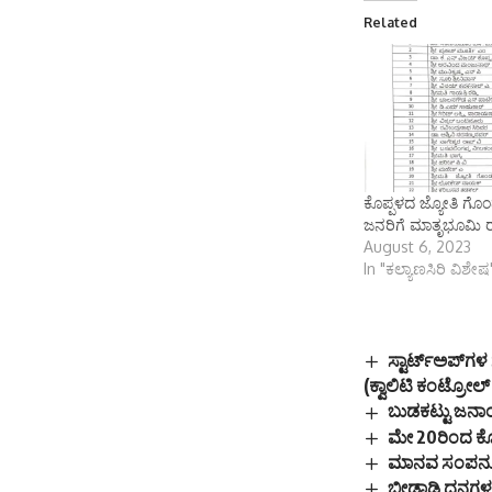
Related
ಕೊಪ್ಪಳದ ಜ್ಯೋತಿ ಗೊ
ಜನರಿಗೆ ಮಾತೃಭೂಮಿ ರಾಷ್
August 6, 2023
In "ಕಲ್ಯಾಣಸಿರಿ ವಿಶೇಷ
ಸ್ಟಾರ್ಟ್‌ಅಪ್‌
(ಕ್ವಾಲಿಟಿ ಕಂಟ್ರೋಲ
ಬುಡಕಟ್ಟು ಜನಾಂ
ಮೇ 20ರಿಂದ ಕೊಪ
ಮಾನವ ಸಂಪನ್ಮ
ಬೀಡಾಡಿ ದನಗಳ