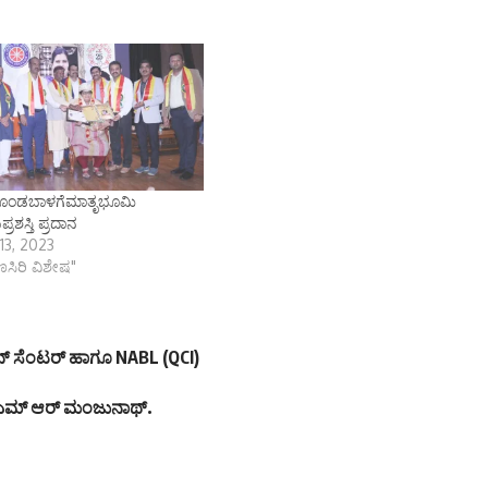
 ಗೊಂಡಬಾಳಗೆಮಾತೃಭೂಮಿ
ಪ್ರಶಸ್ತಿ ಪ್ರದಾನ
13, 2023
ಾಣಸಿರಿ ವಿಶೇಷ"
್‌ ಸೆಂಟರ್‌ ಹಾಗೂ NABL (QCI)
ಸಕ ಎಮ್ ಆರ್ ಮಂಜುನಾಥ್.