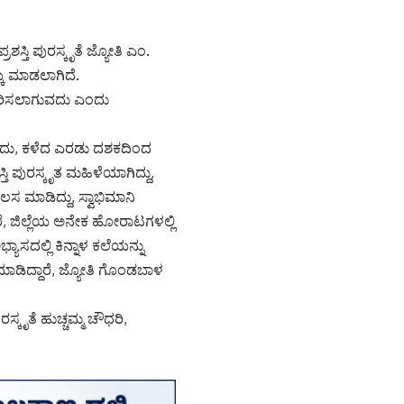
್ತಿ ಪುರಸ್ಕೃತೆ ಜ್ಯೋತಿ ಎಂ.
್ಕೆ ಮಾಡಲಾಗಿದೆ.
ಿತರಿಸಲಾಗುವದು ಎಂದು
ಗುವದು, ಕಳೆದ ಎರಡು ದಶಕದಿಂದ
 ಪುರಸ್ಕೃತ ಮಹಿಳೆಯಾಗಿದ್ದು,
ಸ ಮಾಡಿದ್ದು, ಸ್ವಾಭಿಮಾನಿ
, ಜಿಲ್ಲೆಯ ಅನೇಕ ಹೋರಾಟಗಳಲ್ಲಿ
ಸದಲ್ಲಿ ಕಿನ್ನಾಳ ಕಲೆಯನ್ನು
ಗೆ ಮಾಡಿದ್ದಾರೆ, ಜ್ಯೋತಿ ಗೊಂಡಬಾಳ
್ಕೃತೆ ಹುಚ್ಚಮ್ಮ ಚೌಧರಿ,