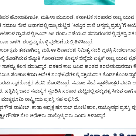
್ರಗತಿಪರ ಹೋರಾಟಗಾರ್ತಿ, ಮಹಿಳಾ ಮುಖಂಡೆ, ಕರ್ನಾಟಕ ಸರಕಾರದ ರಾಜ್ಯ ಯುವ ಪ್ರಶಸ
ಾಜ ಸೇವೆ ವಿಭಾಗದಲ್ಲಿ ರಾಜ್ಯಮಟ್ಟದ “ಕಿತ್ತೂರ ರಾಣಿ ಚನ್ನಮ್ಮ ಪ್ರಶಸ್ತಿ”ಗೆ ಆಯ
ೋಟಿಹಾಳ ಗ್ರಾಮದಲ್ಲಿ ಜೂನ್ ೨೫ ರಂದು ನಡೆಯುವ ಸಮಾರಂಭದಲ್ಲಿ ಪ್ರಶಸ್ತಿ ವ
ಾಳಗಿ, ಶಂಕ್ರಮ್ಮ ಕೊಳ್ಳಿ ಪ್ರಕಟಣೆಯಲ್ಲಿ ತಿಳಿಸಿದ್ದಾರೆ.
ಕಾರ್ಯಕ್ರಮ ತಡವಾಗಿದ್ದು, ಮಹಿಳಾ ದಿನಾಚರಣೆ ನಿಮಿತ್ಯ ಸದರಿ ಪ್ರಶಸ್ತಿ ನೀಡಲಾ
ತೊಡಗಿರುವ ಜ್ಯೋತಿ ಗೊಂಡಬಾಳ ಕೊಪ್ಪಳ ಜಿಲ್ಲೆಯ ಏಕೈಕ್ ರಾಜ್ಯ ಯುವ ಪ್ರಶಸ್ತಿ
ಯೇ ಸಾಕಷ್ಟು ಕೆಲಸ ಮಾಡಿದ್ದಾರೆ, ದಶಕದ ಕಾಲ ವಿವಿದ ಹಂತದ ತರಬೇತುದಾರರಾಗಿ ಕೆಲ
ತಿ ಸಂಚಾಲಕರಾಗಿ ಅನೇಕ ಸಂಘಟನೆಗಳಲ್ಲಿ ಸಕ್ರಿಯವಾಗಿ ತೊಡಗಿಕೊಂಡಿದ್ದಾರೆ
ಡು ಸ್ನಾತಕೋತ್ತರ ಪದವಿ ಹೊಂದಿದ್ದಾರೆ. ಸಮಾಜ ಸೇವೆ ಸ್ನಾತಕೋತ್ತರ ಪದವಿ ಅಭ್ಯಾ
 ಹಕ್ಕಿಪಿಕ್ಕಿ ಜನರ ಸಮಸ್ಯೆಗೆ ಸ್ಪಂದಿಸಿ ಸರಕಾರ ಮಟ್ಟದಲ್ಲಿ ಹಕ್ಕುಪತ್ರ ಸಿಗುವ ಹಾ
ಮಾತೃಭೂಮಿ ರಾಷ್ಟ್ರೀಯ ಪ್ರಶಸ್ತಿ ಸಹ ಲಭಿಸಿದೆ.
ಡನಗೌಡ ಪಾಟೀಲ್, ಕಾಡಾ ಅಧ್ಯಕ್ಷ ಹಸಸಾಬ್ ದೋಟಿಹಾಳ, ರಾಜ್ಯೋತ್ಸವ ಪ್ರಶಸ್ತಿ ಪುರಸ
 ಗೌಡರ್ ಸೇರಿ ಅನೇಕರು ಪಾಲ್ಗೊಳ್ಳುವರು ಎಂದು ತಿಳಿಸಿದ್ದಾರೆ.