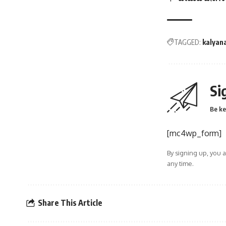
TAGGED:
kalyan
Si
Be ke
[mc4wp_form]
By signing up, you 
any time.
Share This Article