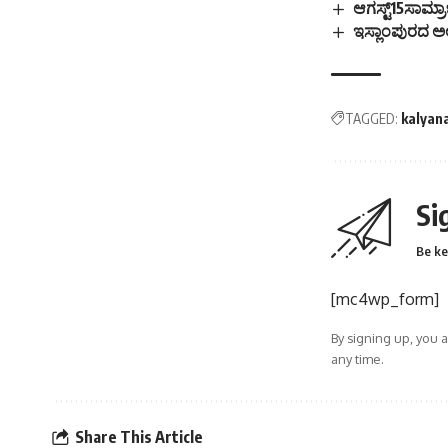
ಆಗಸ್ಟ್15ಸಾಮ್ರಾಜ
ಇಸ್ಲಾಂಪುರದ ಅಲಿ
TAGGED:
kalyan
Si
Be ke
[mc4wp_form]
By signing up, you 
any time.
Share This Article