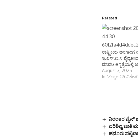
Related
ರಾಷ್ಟ್ರೀಯ ಅಂಗಾಂಗ 
ಇ.ಎಸ್.ಐ.ಸಿ ವೈದ್ಯಕ
ಮಾದರಿ ಆಸ್ಪತ್ರೆಯಲ್ಲಿ ಜಾಗ
August 3, 2025
In "ಕಲ್ಯಾಣಸಿರಿ ವಿಶೇಷ
ನಿರಂತರ ವೈನ್ ಶ
ಪರಿಶಿಷ್ಟ ಜಾತಿ
ಹನೂರು ಪಟ್ಟಣದ