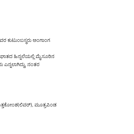
ು ಅವರ ಕುಟುಂಬಸ್ಥರು ಅಂಗಾಂಗ
ಾತದ ಹಿನ್ನಲೆಯಲ್ಲಿ ಮೈಸೂರಿನ
ರು ಎನ್ನಲಾಗಿದ್ದು, ನಂತರ
ತ್ತಕೋಂಶ(ಲಿವರ್), ಮೂತ್ರಪಿಂಡ