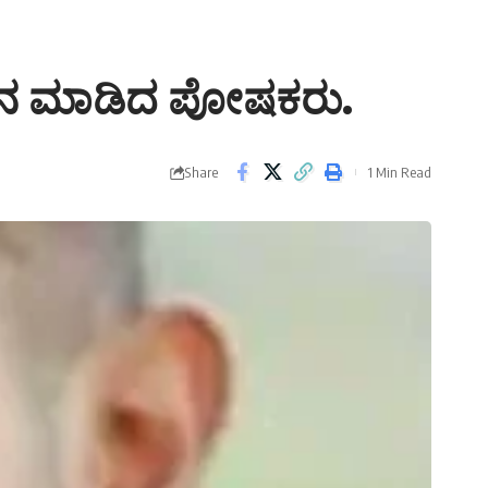
ದಾನ ಮಾಡಿದ ಪೋಷಕರು.
Share
1 Min Read