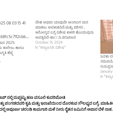
ದೇಹ ಅಥವಾ ಯಾವುದೇ ಅಂಗಾಂಗ ದಾನ
ಮಾಡಲು ಅವಕಾಶವಿದೆ.ಮತ್ತು ಪರಿಸರ ,
ಆರೋಗ್ಯದ ಬಗ್ಗೆ ವಿಶೇಷ ಕಾಳಜಿ ಹೊಂದುವುದು
ಅವಶ್ಯವಿದೆ-ಡಾ//.ವಿ.ಚಿನಿವಾಲರ
October 31, 2024
ದಾನ 2025:
In "ಕಲ್ಯಾಣಸಿರಿ ವಿಶೇಷ"
ೀಯ ಕಾಲೇಜು ಹಾಗೂ
ೃತಿ ಹೆಜ್ಜೆ
ಜನತಾ ದರ
ಸದುಪಯೋಗ
"
ಗುರುಪ್ರ
January
In "ಕಲ್ಯ
ಾಪ್ ನಲ್ಲಿ ದುಪ್ಪಟ್ಟು ಹಣ ವಸೂಲಿ ಕುದರಿಮೋತಿ
 ಮತ್ತು ಪಂಗಡದವರಿ ಕೃಷಿ ಮತ್ತು ಇಲಾಖೆಯಿಂದ ದೊರಕುವ ಸೌಲಭ್ಯದ ಬಗ್ಗೆ. ಮಾಹಿತ
ಲ್ಲಿ ಅಪೂರ್ಣ ಚರಂಡಿ ಕಾಮಗಾರಿ ಮಳೆ ನೀರು ರೈತನ ಜಮಿನಿಗೆ ಅಪಾರ ಬೆಳೆ ನಾಶ.