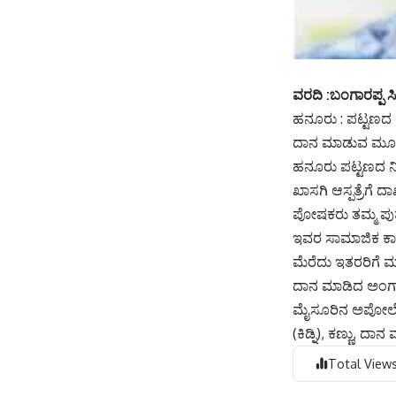
ವರದಿ :ಬಂಗಾರಪ್ಪ ಸ
ಹನೂರು : ಪಟ್ಟಣದ ಯ
ದಾನ ಮಾಡುವ ಮೂಲಕ ಸ
ಹನೂರು ಪಟ್ಟಣದ ನಿ
ಖಾಸಗಿ ಆಸ್ಪತ್ರೆಗೆ ದ
ಪೋಷಕರು ತಮ್ಮ ಪುತ
ಇವರ ಸಾಮಾಜಿಕ ಕ
ಮೆರೆದು ಇತರರಿಗೆ 
ದಾನ ಮಾಡಿದ ಅಂಗ
ಮೈಸೂರಿನ ಅಪೋಲೋ ಆ
(ಕಿಡ್ನಿ), ಕಣ್ಣು, ದಾ
Total Views