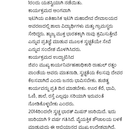
1ರಂದು ಯಶಸ್ವಿಯಾಗಿ ನಡೆಯಿತು.
ಕಾರ್ಯಕ್ರಮದ ಅಂಗವಾಗಿ
ಇಟಗಿಯ ಐತಿಹಾಸಿಕ ಇಟಗಿ ಮಹಾದೇವ ದೇವಾಲಯದ
ಆವರಣದಲ್ಲಿ ಶಾಲಾ ವಿದ್ಯಾರ್ಥಿಗಳು ಮತ್ತು ಗ್ರಾಮಸ್ಥರು
ಸೇರಿದ್ದರು. ‌ತ್ಯಾಜ್ಯ ಮುಕ್ತ ಭಾರತಕ್ಕಾಗಿ ನಾವು ಶ್ರಮಿಸುತ್ತೇವೆ
ಎನ್ನುವ ಪ್ರತಿಜ್ಞೆ ಮಾಡುವ ಮೂಲಕ ಸ್ವಚ್ಛತೆಯೇ ಸೇವೆ
ಎನ್ನುವ ಸಂದೇಶ ಮೊಳಗಿಸಿದರು.
ಕಾರ್ಯಕ್ರಮದ ಉದ್ಘಾಟಿಸಿದ
ಜಿಪಂ ಮುಖ್ಯ ಕಾರ್ಯನಿರ್ವಹಣಾಧಿಕಾರಿ ರಾಹುಲ್ ರತ್ನಂ
ಪಾಂಡೆಯ ಅವರು ಮಾತನಾಡಿ, ಸ್ವಚ್ಛತೆಯ ಕೆಲಸವು ದೇವರ
ಕೆಲಸವಾಗಿದೆ ಎಂದು ಜನರು ಭಾವಿಸಬೇಕು. ಶುಚಿತ್ವ
ಕಾರ್ಯವನ್ನು ಪ್ರತಿ ದಿನ ಮಾಡಬೇಕು. ಊರ ಕೆರೆ, ಭಾವಿ,
ಓಣಿ, ಶಾಲೆ, ರಸ್ತೆ ಎಲ್ಲವೂ ಸರಿಯಾಗಿ ಇರುವಂತೆ‌
ನೋಡಿಕೊಳ್ಳಬೇಕು ಎಂದರು.
2014ರಿಂದಲೇ ಸ್ವಚ್ಚ ಭಾರತ್ ಮಿಷನ್ ಜಾರಿಯಿದೆ. ಇದು
ಜಾರಿಯಾಗಿ 9 ವರ್ಷ ಗತಿಸಿದೆ. ವೈಯಕ್ತಿಕ ಶೌಚಾಲಯ ಬಳಕೆ
ಮಾಡುವುದು ಈ ಅಭಿಯಾನದ ಮುಖ್ಯ ಉದ್ದೇಶವಾಗಿದೆ.