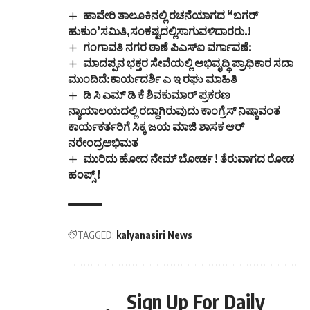
ಹಾವೇರಿ ತಾಲೂಕಿನಲ್ಲಿ ರಚನೆಯಾಗದ “ಬಗರ್
ಹುಕುಂ’ಸಮಿತಿ,ಸಂಕಷ್ಟದಲ್ಲಿಸಾಗುವಳಿದಾರರು.!
ಗಂಗಾವತಿ ನಗರ ಠಾಣೆ ಪಿಎಸ್ಐ ವರ್ಗಾವಣೆ:
ಮಾದಪ್ಪನ ಭಕ್ತರ ಸೇವೆಯಲ್ಲಿ ಅಭಿವೃದ್ಧಿ ಪ್ರಾಧಿಕಾರ ಸದಾ
ಮುಂದಿದೆ:ಕಾರ್ಯದರ್ಶಿ ಎ ಇ ರಘು ಮಾಹಿತಿ
ಡಿ ಸಿ ಎಮ್ ಡಿ ಕೆ ಶಿವಕುಮಾರ್ ಪ್ರಕರಣ
ನ್ಯಾಯಾಲಯದಲ್ಲಿ ರದ್ದಾಗಿರುವುದು ಕಾಂಗ್ರೆಸ್ ನಿಷ್ಠಾವಂತ
ಕಾರ್ಯಕರ್ತರಿಗೆ ಸಿಕ್ಕ ಜಯ ಮಾಜಿ ಶಾಸಕ ಆರ್
ನರೇಂದ್ರಅಭಿಮತ
ಮುರಿದು ಹೋದ ನೇಮ್ ಬೋರ್ಡ ! ತೆರುವಾಗದ ರೋಡ
ಹಂಪ್ಸ್ !
TAGGED:
kalyanasiri News
Sign Up For Daily