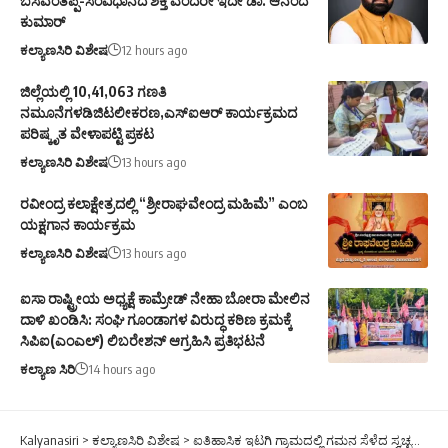
ಬಸವಂತಪ್ಪ-ಸಂವಿಧಾನದ ಶಕ್ತಿ ಎಂದರೇ ಇದೇ ಡಾ. ಆನಂದ
ಕುಮಾರ್
ಕಲ್ಯಾಣಸಿರಿ ವಿಶೇಷ
12 hours ago
ಜಿಲ್ಲೆಯಲ್ಲಿ 10,41,063 ಗಣತಿ
ನಮೂನೆಗಳಡಿಜಿಟಲೀಕರಣ,ಎಸ್ಐಆರ್ ಕಾರ್ಯಕ್ರಮದ
ಪರಿಷ್ಕೃತ ವೇಳಾಪಟ್ಟಿ ಪ್ರಕಟ
ಕಲ್ಯಾಣಸಿರಿ ವಿಶೇಷ
13 hours ago
ರವೀಂದ್ರ ಕಲಾಕ್ಷೇತ್ರದಲ್ಲಿ “ಶ್ರೀರಾಘವೇಂದ್ರ ಮಹಿಮೆ” ಎಂಬ
ಯಕ್ಷಗಾನ ಕಾರ್ಯಕ್ರಮ
ಕಲ್ಯಾಣಸಿರಿ ವಿಶೇಷ
13 hours ago
ಐಸಾ ರಾಷ್ಟ್ರೀಯ ಅಧ್ಯಕ್ಷೆ ಕಾಮ್ರೇಡ್ ನೇಹಾ ಬೋರಾ ಮೇಲಿನ
ದಾಳಿ ಖಂಡಿಸಿ: ಸಂಘಿ ಗೂಂಡಾಗಳ ವಿರುದ್ಧ ಕಠಿಣ ಕ್ರಮಕ್ಕೆ
ಸಿಪಿಐ(ಎಂಎಲ್) ಲಿಬರೇಶನ್ ಆಗ್ರಹಿಸಿ ಪ್ರತಿಭಟನೆ
ಕಲ್ಯಾಣ ಸಿರಿ
14 hours ago
Kalyanasiri
>
ಕಲ್ಯಾಣಸಿರಿ ವಿಶೇಷ
>
ಐತಿಹಾಸಿಕ ಇಟಗಿ ಗ್ರಾಮದಲ್ಲಿ ಗಮನ ಸೆಳೆದ ಸ್ವಚ್ಛತಾ ಅಭಿಯಾನ