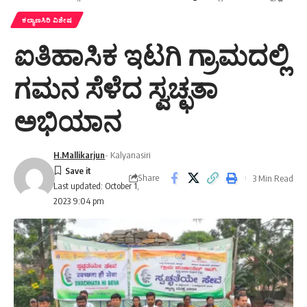
ಕಲ್ಯಾಣಸಿರಿ ವಿಶೇಷ
ಐತಿಹಾಸಿಕ ಇಟಗಿ ಗ್ರಾಮದಲ್ಲಿ
ಗಮನ ಸೆಳೆದ ಸ್ವಚ್ಛತಾ
ಅಭಿಯಾನ
H.Mallikarjun
- Kalyanasiri
Share
3 Min Read
Last updated: October 1,
2023 9:04 pm