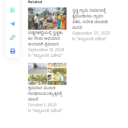
Related
ಸ್ವಚ್ಛ ಗ್ರಾಮ ನಿರ್ಮಾಣಕ್ಕೆ
ಕೈಜೋಡಿಸಲು ಗ್ರಾಪಂ
ಪಿಡಿಓ ಸುರೇಶ ಚಲವಾದಿ
ಮನವಿ
ವಡ್ಡರಹಟ್ಟಿಯಲ್ಲಿ ಸ್ವಚ್ಛತಾ
September 25, 2025
ಹೀ ಸೇವಾ ಅಭಿಯಾನ
In "ಕಲ್ಯಾಣಸಿರಿ ವಿಶೇಷ"
ಅಂಗವಾಗಿ ಶ್ರಮದಾನ
September 14, 2024
In "ಕಲ್ಯಾಣಸಿರಿ ವಿಶೇಷ"
ಶ್ರಮದಾನ ಮೂಲಕ
ಗಾಂಧೀಜಯಂತ್ಯುತ್ಸವಕ್ಕೆ
ಚಾಲನೆ
October 1, 2023
In "ಕಲ್ಯಾಣಸಿರಿ ವಿಶೇಷ"