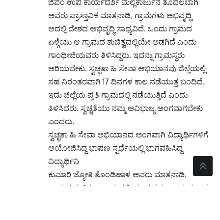
ಜಿಪಂ ಉಪ ಕಾರ್ಯದರ್ಶಿ ಮಲ್ಲಿಕಾರ್ಜುನ ತೊದಲಬಾಗಿ
ಅವರು ಪ್ರಾಸ್ತಾವಿಕ ಮಾತನಾಡಿ, ಗ್ರಾಮಗಳು ಅಭಿವೃದ್ಧಿ
ಆದಲ್ಲಿ ದೇಶದ ಅಭಿವೃದ್ಧಿ ಸಾಧ್ಯವಿದೆ. ಒಂದು ಗ್ರಾಮದ
ಏಳ್ಗೆಯು ಆ ಗ್ರಾಮದ ಶುಚಿತ್ವದಲ್ಲಿಯೇ ಅಡಗಿದೆ ಎಂದು
ಗಾಂಧೀಜಿಯವರು ತಿಳಿಸಿದ್ದರು. ಇದನ್ನು ಗ್ರಾಮಸ್ಥರು
ಅರಿಯಬೇಕು. ಸ್ವಚ್ಛತಾ ಹಿ ಸೇವಾ ಅಭಿಯಾನವು ಜಿಲ್ಲೆಯಲ್ಲಿ
ಸಹ ನಿರಂತರವಾಗಿ 17 ದಿನಗಳ ಕಾಲ ನಡೆಯುತ್ತ ಬಂದಿದೆ.
ಇದು ಜಿಲ್ಲೆಯ ಪ್ರತಿ ಗ್ರಾಮದಲ್ಲಿ ನಡೆಯುತ್ತಿದೆ ಎಂದು
ತಿಳಿಸಿದರು. ಸ್ವಚ್ಚತೆಯು ನಮ್ಮ ಅವಿಭಾಜ್ಯ ಅಂಗವಾಗಬೇಕು
ಎಂದರು.
ಸ್ವಚ್ಛತಾ ಹಿ ಸೇವಾ ಅಭಿಯಾನದ ಅಂಗವಾಗಿ ವಿದ್ಯಾರ್ಥಿಗಳಿಗೆ
ಆಯೋಜಿಸಿದ್ದ ಭಾಷಣ ಸ್ಪರ್ಧೆಯಲ್ಲಿ ಭಾಗವಹಿಸಿದ್ದ
ವಿದ್ಯಾರ್ಥಿನಿ
ಕುಮಾರಿ ಜ್ಯೋತಿ ತೊಂಡಿಹಾಳ ಅವರು ಮಾತನಾಡಿ,
ಗ್ರಾಮದ ಶುಚಿತ್ವ ಕಾಪಾಡುವಲ್ಲಿ ಯುವ ಸಮುದಾಯದ ಪಾತ್ರ
ಮಹತ್ವದ್ದಾಗಿದೆ ಎಂದರು. ಮತ್ತೊಬ್ಬ ವಿದ್ಯಾರ್ಥಿನಿ ಭಾಗ್ಯಶ್ರೀ
ಹಡಪದ ಅವರು ಮಾತನಾಡಿ, ಗಾಂಧೀಜಿಯವರ ಜನ್ಮದಿನದ