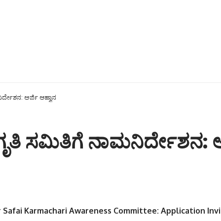
್ದೇಶನ: ಅರ್ಜಿ ಆಹ್ವಾನ
ಿ ಸಮಿತಿಗೆ ನಾಮನಿರ್ದೇಶನ: ಅರ
 Safai Karmachari Awareness Committee: Application Invi