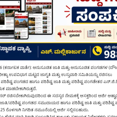
್ 16 (ಕರ್ನಾಟಕ ವಾರ್ತೆ): ಅನುಸೂಚಿತ ಜಾತಿ ಮತ್ತು ಅನುಸೂಚಿತ ಪಂಗಡಗಳ (ದ
ತ್ಯಾ ಉಪವಿಭಾಗ ಮಟ್ಟದ ಜಾಗೃತಿ ಮತ್ತು ಉಸ್ತುವಾರಿ ಸಮಿತಿಯನ್ನು ರಚಿಸಲು
 02 ಪರಿಶಿಷ್ಟ ಪಂಗಡದ ಹಾಗೂ ಪರಿಶಿಷ್ಟ ಜಾತಿ ಮತ್ತು ಪರಿಶಿಷ್ಟ ಪಂಗಡೇತರ ಎನ್
ಮಕ ಮಾಡಬೇಕಾಗಿರುತ್ತದೆ.
ರ್ ರಚಿಸಬೇಕಾಗಿರುವುದರಿಂದ ಈ ಸದಸ್ಯರ ನೇಮಕಕ್ಕೆ ಆಸಕ್ತರಿಂದ ಅರ್ಜಿ ಆಹ್ವಾನ
 ಜಾತಿ/ಪರಿಶಿಷ್ಟ ಪಂಗಡದ ಸಮುದಾಯದ ಹಾಗೂ ಪರಿಶಿಷ್ಟ ಜಾತಿ ಮತ್ತು ಪರಿಶಿಷ್
ರ್ 25 ರೊಳಗಾಗಿ ನಿಗದಿತ ನಮೂನೆಯಲ್ಲಿ ಅರ್ಜಿ ಸಲ್ಲಿಸಬಹುದು.
ೂ ಹೆಚ್ಚಿನ ಮಾಹಿತಿಗಾಗಿ ಸಂಬಂಧಿಸಿದ ತಾಲೂಕು ಸಹಾಯಕ ನಿರ್ದೇಶಕರು ಸಮಾ