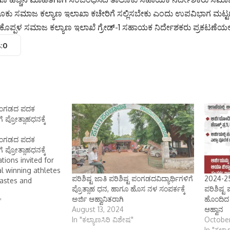
ಕು ಸಮಾಜ ಕಲ್ಯಾಣ ಇಲಾಖಾ ಕಚೇರಿಗೆ ಸಲ್ಲಿಸಬೇಕು ಎಂದು ಉಪವಿಭಾಗ ಮಟ್ಟದ
ೊಪ್ಪಳ ಸಮಾಜ ಕಲ್ಯಾಣ ಇಲಾಖೆ ಗ್ರೇಡ್-1 ಸಹಾಯಕ ನಿರ್ದೇಶಕರು ಪ್ರಕಟಣೆಯಲ್ಲಿ ತಿ
:
0
ು ಪಂಗಡದ ಪದಕ
 ಪ್ರೋತ್ಸಾಹಧನಕ್ಕೆ
ು ಪಂಗಡದ ಪದಕ
 ಪ್ರೋತ್ಸಾಹಧನಕ್ಕೆ
ations invited for
al winning athletes
ಪರಿಶಿಷ್ಟ ಜಾತಿ ಪರಿಶಿಷ್ಟ ಪಂಗಡದವಿದ್ಯಾರ್ಥಿಗಳಿಗೆ
2024-25 
astes and
ಪ್ರೊತ್ಸಾಹ ಧನ, ಹಾಗೂ ಹೊಸ ನಳ ಸಂಪರ್ಕಕ್ಕೆ
ಪರಿಶಿಷ್
ಕೊಪ್ಪಳ ಜನವರಿ 14
ಅರ್ಜಿ ಆಹ್ವಾನಿತರಾಗಿ
ಹೊಂದಿದ ಪ
ಕೊಪ್ಪಳ ಯುವ
"
August 13, 2024
ಆಹ್ವಾನ
ೀಡಾ ಇಲಾಖೆ ವತಿಯಿಂದ
In "ಕಲ್ಯಾಣಸಿರಿ ವಿಶೇಷ"
October
ಿಶಿಷ್ಟ ಜಾತಿ
In "ಕಲ್ಯ