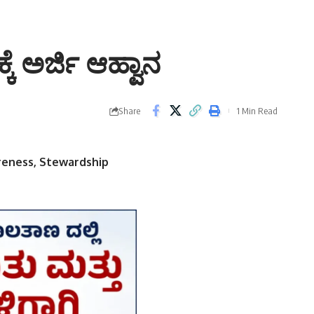
ೆ ಅರ್ಜಿ ಆಹ್ವಾನ
Share
1 Min Read
reness, Stewardship