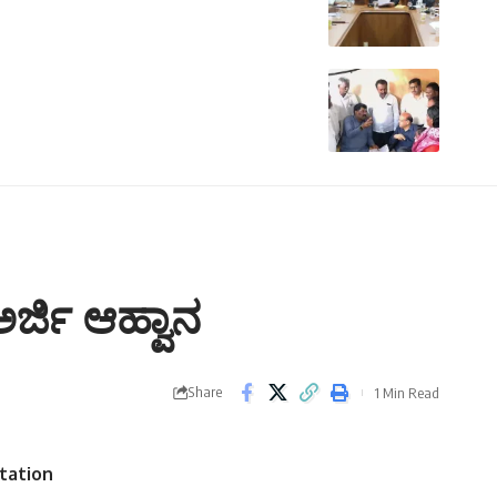
್ಜಿ ಆಹ್ವಾನ
Share
1 Min Read
tation