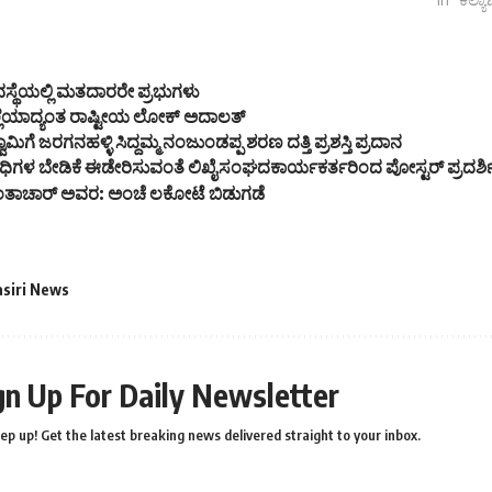
ಿಶಿಷ್ಟ ಪಂಗಡ
 ಅಂತರ ರಾಷ್ಟ್ರೀಯ,
ಯ…
್ಯವಸ್ಥೆಯಲ್ಲಿ ಮತದಾರರೇ ಪ್ರಭುಗಳು
ಲ್ಲೆಯಾದ್ಯಂತ ರಾಷ್ಟೀಯ ಲೋಕ್ ಅದಾಲತ್
ಿಗೆ ಜರಗನಹಳ್ಳಿ ಸಿದ್ದಮ್ಮ ನಂಜುಂಡಪ್ಪ ಶರಣ ದತ್ತಿ ಪ್ರಶಸ್ತಿ ಪ್ರದಾನ
ಿನಿಧಿಗಳ ಬೇಡಿಕೆ ಈಡೇರಿಸುವಂತೆ ಲಿಖೈಸಂಘದಕಾರ್ಯಕರ್ತರಿಂದ ಪೋಸ್ಟರ್ ಪ್ರದರ್ಶಿ
ನಂತಾಚಾರ್ ಅವರ: ಅಂಚೆ ಲಕೋಟೆ ಬಿಡುಗಡೆ
asiri News
gn Up For Daily Newsletter
ep up! Get the latest breaking news delivered straight to your inbox.