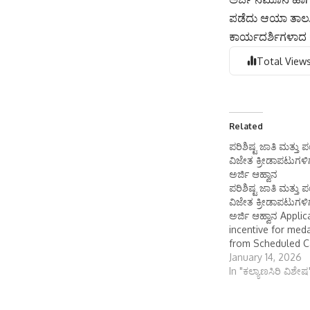
ಪಡೆದು ಆಯಾ ತಾಲೂ
ಕಾರ್ಯದರ್ಶಿಗಳಾದ ಕ
Total Views
Related
ಪರಿಶಿಷ್ಟ ಜಾತಿ ಮತ್ತ
ವಿಜೇತ ಕ್ರೀಡಾಪಟುಗಳಿಗೆ
ಅರ್ಜಿ ಆಹ್ವಾನ
ಪರಿಶಿಷ್ಟ ಜಾತಿ ಮತ್ತ
ವಿಜೇತ ಕ್ರೀಡಾಪಟುಗಳಿಗೆ
ಅರ್ಜಿ ಆಹ್ವಾನ Applic
incentive for med
from Scheduled C
Scheduled Tribes 
January 14, 2026
(ಕರ್ನಾಟಕ ವಾರ್ತೆ): 
In "ಕಲ್ಯಾಣಸಿರಿ ವಿಶೇಷ
ಸಬಲೀಕರಣ ಮತ್ತು ಕ್ರ
2025-26ನೇ ಸಾಲಿನ ಪರ