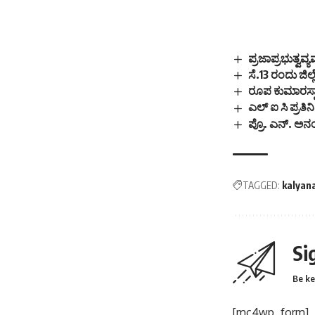
ಉಪಯೋಜನೆ ಹಾಗೂ ಪರ
ಉಪಯೋಜನೆ ಅಡಿಯಲ್ಲಿ
ರಾಷ್ಟ್ರೀಯ ಮತ್ತು ರಾಜ್
ಪ್ರಜಾಪ್ರಭುತ್ವವ
ಸೆ.13 ರಂದು ಜಿ
ರೂಪ ಕುಮಾರಸ್ವಾಮ
ಎಲ್ ಐ ಸಿ ಪ್ರತ
ಪ್ರೊ. ಎನ್. ಅ
TAGGED:
kalyan
Si
Be ke
[mc4wp_form]