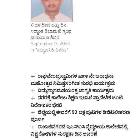
ಸೆ.೧೫ ರಿಂದ ಹತ್ತು ದಿನ
ಸಿದ್ಧಾಂತ ಶಿಖಾಮಣಿ ಗ್ರಂಥ
ಪಾರಾಯಣ ಶಿಬಿರ
September 13, 2024
In "ಕಲ್ಯಾಣಸಿರಿ ವಿಶೇಷ"
ರಾಘವೇಂದ್ರಸ್ವಾಮಿಗಳ ೩೫೪ ನೇ ಆರಾಧನಾ
ಮಹೋತ್ಸವ ನಿಮಿತ್ತಸಂಗೀತ ಸುರಭಿ ಕಾರ್ಯಕ್ರಮ
ವಿದ್ಯುನ್ಮಾನಮತಯಂತ್ರ ಜಾಗೃತಿ ಕಾರ್ಯಕ್ರಮ
ನಗರಕ್ಕೆ ಕಾಲೇಜು ಶಿಕ್ಷಣ ಇಲಾಖೆ ಪ್ರಾದೇಶಿಕ ಜಂಟಿ
ನಿರ್ದೇಶಕರ ಭೇಟಿ
ಜಿಲ್ಲೆಯಲ್ಲಿ ಈವರೆಗೆ 92 ಲಕ್ಷ ಪುಟಗಳ ಡಿಜಿಟಲೀಕರಣ
ಪೂರ್ಣ
ರಾಜಾಜಿನಗರದ ಇಎಸ್‌ಐಸಿ ವೈದ್ಯಕೀಯ ಕಾಲೇಜಿನಲ್ಲಿ
ವಿಶ್ವ ರೋಗಿಗಳ ಸುರಕ್ಷತಾ ದಿನ ಆಚರಣೆ