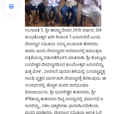
ಗಂಗಾವತಿ 5, ಶ್ರೀ ಈರಣ್ಣ ದೇವರ 29ನೇ ವರ್ಷದ, 108
ಕುಂಭಕೋತ್ಸವ ಇದೇ ದಿನಾಂಕ 7-ಜರುಗುಲಿದೆ ಎಂದು
ದೇವಸ್ಥಾನ ಸಮಿತಿಯ ಸದಸ್ಯ ಪಂಪಾಪತಿ ಹೇಳಿದರು,
ಅವರು ಇಂದು ದೇವಸ್ಥಾನದ ಆವರಣದಲ್ಲಿ ಅಮಂತ್ರಣ
ಪತ್ರಿಕೆಯನ್ನು ಬಿಡುಗಡೆಗೊಳಿಸಿ ಮಾತನಾಡಿ, ಶ್ರೀ ಕೊಟ್ಟೂರು
ಬಸವೇಶ್ವರ ದೇವಸ್ಥಾನದಿಂದ ಕುಂಬೋತ್ಸವ ಜರುಗಲಿದ್ದು,
ಖಡ್ಗ ಮೇಳ , ವೀರಗಾಸೆ ಪುರವಂತಿಕೆಯಲ್ಲಿ, ಬಸವಣ್ಣವೃತ್ತ
ಗಾಂಧಿ ವೃತ್ತದ ಮಾರ್ಗವಾಗಿ ದೇವಸ್ಥಾನಕ್ಕೆ ತೆರಳುವುದು, ಈ
ಸಂದರ್ಭದಲ್ಲಿ, ಹೆಬ್ಬಾಳ ಮಠದ ನಾಗಭೂಷಣ
ಶಿವಾಚಾರ್ಯರು, ಶ್ರೀ ಭುವನೇಶ್ವರ ತಾತನವರು, ಶ್ರೀ
ಕೌಶಿತಯ್ಯ ತಾತನವರು ದಿವ್ಯ ಸಾನಿಧ್ಯದಲ್ಲಿ, ಧರ್ಮಸಭೆ ಜ
ರುಗಲಿದ್ದು , ಸಕಲ ಭಕ್ತಾದಿಗಳು ಭಾಗವಹಿಸಬೇಕೆಂದು,
ಮನವಿ ಮಾಡಿದರು, ದೇವಸ್ಥಾನ ಸಮಿತಿಯ ಅಧ್ಯಕ್ಷ ಓಲಿ