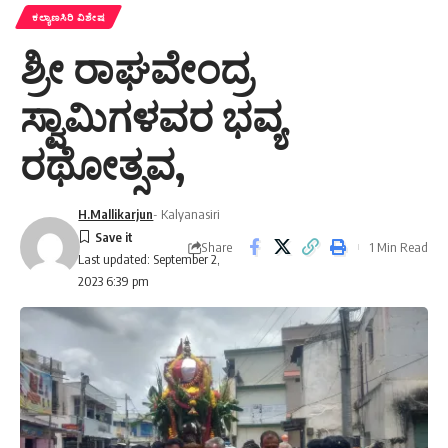
ಕಲ್ಯಾಣಸಿರಿ ವಿಶೇಷ
ಶ್ರೀ ರಾಘವೇಂದ್ರ
ಸ್ವಾಮಿಗಳವರ ಭವ್ಯ
ರಥೋತ್ಸವ,
H.Mallikarjun
- Kalyanasiri
Share
1 Min Read
Last updated: September 2,
2023 6:39 pm