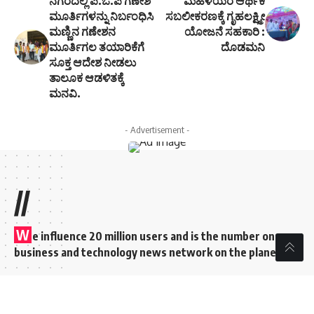
ನಗರದಲ್ಲಿ ಪಿ.ಓ.ಪಿ ಗಣೇಶ
ಮಹಿಳೆಯರ ಆರ್ಥಿಕ
ಮೂರ್ತಿಗಳನ್ನು ನಿರ್ಬಂಧಿಸಿ
ಸಬಲೀಕರಣಕ್ಕೆ ಗೃಹಲಕ್ಷ್ಮೀ
ಮಣ್ಣಿನ ಗಣೇಶನ
ಯೋಜನೆ ಸಹಕಾರಿ :
ಮೂರ್ತಿಗಲ ತಯಾರಿಕೆಗೆ
ದೊಡಮನಿ
ಸೂಕ್ತ ಆದೇಶ ನೀಡಲು
ತಾಲೂಕ ಆಡಳಿತಕ್ಕೆ
ಮನವಿ.
- Advertisement -
//
W
e influence 20 million users and is the number one
business and technology news network on the planet
Sign Up for Our Newsletter