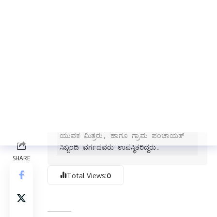
ಹಲವಾರು ಬಡ ಕುಟುಂಬದ ಆಸರೆಯಾಗಿದೆ. 
ಎಲ್ಲರೂ ಸದುಪಯೋಗ ಪಡೆದುಕೊಳ್ಳಬೇಕು ಎಂದು 
ಹೇಳಿದರು.

             ಈ ಸಂದರ್ಭದಲ್ಲಿ ಬಿಸಲದಿನ್ನಿ 
ಗ್ರಾಮ ಪಂಚಾಯತ್ ಸದಸ್ಯರು, ಮುಖಂಡ 
ಭೀಮಣ್ಣ ಯರಝೇರಿ,ವಸಂತ 
ದೇಶಪಾಂಡೆ,ಮುದಿಗೌಡ ಮೇಟಿ,ಬಾಲೇಶ 
ಹಿರೇಗೌಡರ, ಅಭಿವೃದ್ಧಿ ಅಧಿಕಾರಿ ಅಯ್ಯಣ್ಣ ಗದ್ದೇರ 
, ಕಾರ್ಯದರ್ಶಿ ನಾಗೋಜಿ ಮೀರಜಕರ ಹಾಗೂ 
ಪಂಚಾಯತ್ ವ್ಯಾಪ್ತಿಯ ಗುರು ಹಿರಿಯರು ಹಾಗೂ 
ಯುವಕ ಮಿತ್ರರು, ಹಾಗೂ ಗ್ರಾಮ ಪಂಚಾಯತ್ 
ಸಿಬ್ಬಂದಿ ವರ್ಗದವರು ಉಪಸ್ಥಿತರಿದ್ದರು.
Total Views:
0