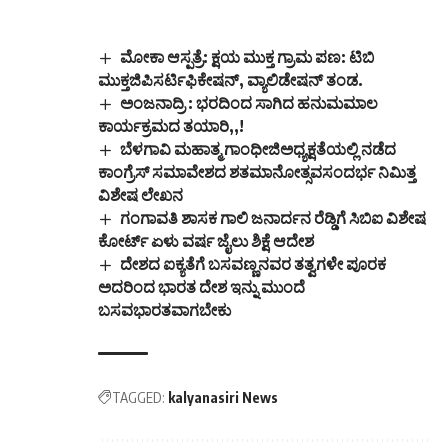
ಮೋಕಾ ಆಸ್ಪತ್ರೆ: ಕ್ಷಯ ಮುಕ್ತ ಗ್ರಾಮ ಪಣ: ಟಿಬಿ
ಮುಕ್ತಜಿಪಿಸರ್ಟಿಫಿಕೇಷನ್, ವ್ಯಾಲಿಡೇಷನ್ ತಂಡ.
ಅಂಜನಾದ್ರಿ : ಭರದಿಂದ ಸಾಗಿದ ಹನುಮಮಾಲ
ಕಾರ್ಯಕ್ರಮದ ತಯಾರಿ,,!
ಬೆಳಗಾವಿ ಮಹಾತ್ಮ ಗಾಂಧೀಜಿಅಧ್ಯಕ್ಷತೆಯಲ್ಲಿ ನಡೆದ
ಕಾಂಗ್ರೆಸ್‌ ಸಮಾವೇಶದ ಶತಮಾನೋತ್ಸವಸಂದರ್ಭ ನಿಮಿತ್ತ
ವಿಶೇಷ ಲೇಖನ
ಗಂಗಾವತಿ ಶಾಸಕ ಗಾಲಿ ಜನಾರ್ದನ ರೆಡ್ಡಿಗೆ ಸಿಬಿಐ ವಿಶೇಷ
ಕೋರ್ಟ್ ಏಳು ವರ್ಷ ಜೈಲು ಶಿಕ್ಷೆ ಆದೇಶ
ದೇಶದ ಐಕ್ಯತೆಗೆ ಬಸವಣ್ಣನವರ ತತ್ವಗಳೇ ಪೂರಕ
ಅದರಿಂದ ಭಾರತ ದೇಶ ಇನ್ನು ಮುಂದೆ
ಬಸವಭಾರತವಾಗಬೇಕು
TAGGED:
kalyanasiri News