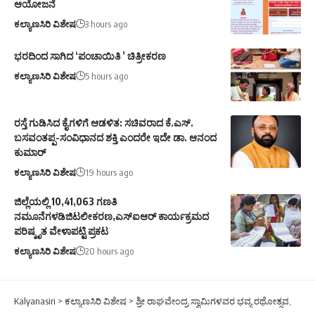
ಆಯೋಜನೆ
ಕಲ್ಯಾಣಸಿರಿ ವಿಶೇಷ
3 hours ago
ಭರದಿಂದ ಸಾಗಿದ ‘ಪಂಚಾಯಿತಿ ’ ಚಿತ್ರೀಕರಣ
ಕಲ್ಯಾಣಸಿರಿ ವಿಶೇಷ
5 hours ago
ರಸ್ತೆ ಗುಡಿಸಿದ ಕೈಗಳಿಗೆ ಆಡಳಿತ: ಸಚಿವರಾದ ಕೆ.ಎಸ್.
ಬಸವಂತಪ್ಪ-ಸಂವಿಧಾನದ ಶಕ್ತಿ ಎಂದರೇ ಇದೇ ಡಾ. ಆನಂದ
ಕುಮಾರ್
ಕಲ್ಯಾಣಸಿರಿ ವಿಶೇಷ
19 hours ago
ಜಿಲ್ಲೆಯಲ್ಲಿ 10,41,063 ಗಣತಿ
ನಮೂನೆಗಳಡಿಜಿಟಲೀಕರಣ,ಎಸ್ಐಆರ್ ಕಾರ್ಯಕ್ರಮದ
ಪರಿಷ್ಕೃತ ವೇಳಾಪಟ್ಟಿ ಪ್ರಕಟ
ಕಲ್ಯಾಣಸಿರಿ ವಿಶೇಷ
20 hours ago
Kalyanasiri
>
ಕಲ್ಯಾಣಸಿರಿ ವಿಶೇಷ
>
ಶ್ರೀ ರಾಘವೇಂದ್ರ ಸ್ವಾಮಿಗಳವರ ಭವ್ಯ ರಥೋತ್ಸವ,