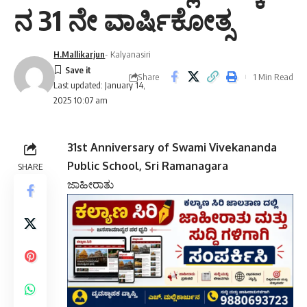
ನ 31 ನೇ ವಾರ್ಷಿಕೋತ್ಸ
H.Mallikarjun
- Kalyanasiri
Share
1 Min Read
Last updated: January 14,
2025 10:07 am
31st Anniversary of Swami Vivekananda
Public School, Sri Ramanagara
SHARE
ಜಾಹೀರಾತು