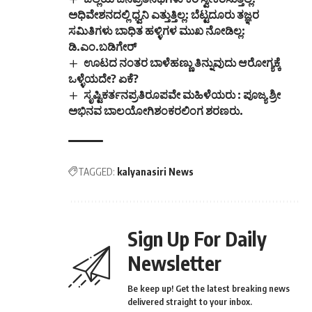
ಅಧಿವೇಶನದಲ್ಲಿ ಧ್ವನಿ ಎತ್ತುತ್ತಿಲ್ಲ: ಬೆಟ್ಟದೂರು ತಜ್ಞರ
ಸಮಿತಿಗಳು ಬಾಧಿತ ಹಳ್ಳಿಗಳ ಮುಖ ನೋಡಿಲ್ಲ:
ಡಿ.ಎಂ.ಬಡಿಗೇರ್
ಊಟದ ನಂತರ ಬಾಳೆಹಣ್ಣು ತಿನ್ನುವುದು ಆರೋಗ್ಯಕ್ಕೆ
ಒಳ್ಳೆಯದೇ? ಏಕೆ?
ಸೃಷ್ಟಿಕರ್ತನಪ್ರತಿರೂಪವೇ ಮಹಿಳೆಯರು : ಪೂಜ್ಯ ಶ್ರೀ
ಅಭಿನವ ಬಾಲಯೋಗಿಶಂಕರಲಿಂಗ ಶರಣರು.
TAGGED:
kalyanasiri News
Sign Up For Daily
Newsletter
Be keep up! Get the latest breaking news
delivered straight to your inbox.