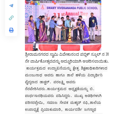
ಶ್ರೀರಾಮನಗರದ ಸ್ವಾಮಿ ವಿವೇಕಾನಂದ ಪಬ್ಲಿಕ್ ಸ್ಕೂಲ್ ನ 31
ನೇ ವಾರ್ಷಿಕೋತ್ಸವವನ್ನು ಅದ್ದೂರಿಯಾಗಿ ಆಚರಿಸಲಾಯಿತು.
ಕಾರ್ಯಕ್ರಮದ ಉದ್ಘಾಟನೆಯನ್ನು ಕ್ಷೇತ್ರ ಶಿಕ್ಷಣಾಧಿಕಾರಿಗಳಾದ
ಮಂಜುನಾಥ ಅವರು ಹಾಗೂ ಶಾಲೆ ಹಳೆಯ ವಿದ್ಯಾರ್ಥಿನಿ
ವೈದ್ಯರಾದ ಡಾಕ್ಟರ್. ವರಲಕ್ಷ್ಮಿ ಅವರು
ನೆರವೇರಿಸಿದರು.ಕಾರ್ಯಕ್ರಮದ ಅಧ್ಯಕ್ಷತೆಯನ್ನು ಬಿ.
ಪಾರ್ಥಸಾರಥಿಯವರು ವಹಿಸಿದ್ದರು. ಮುಖ್ಯ ಅತಿಥಿಗಳಾಗಿ
ಪರಿಸರಪ್ರೇಮಿ, ಸಮಾಜ ಸೇವಕ ಮಹ್ಮದ್ ರಫಿ,ಶಾಲೆಯ
ಉಪಾಧ್ಯಕ್ಷೆ ಪ್ರಿಯಾಕುಮಾರಿ, ಕಾರ್ಯದರ್ಶಿ ಜಗನ್ನಾಥ
ಅಲಂಪಲ್ಲಿ,ಖಜಾಂಚಿ ಶ್ರೀ ವೆಂಕಟಕೃಷ್ಣ ಪೋಲಿನ(ನಾನಿ),