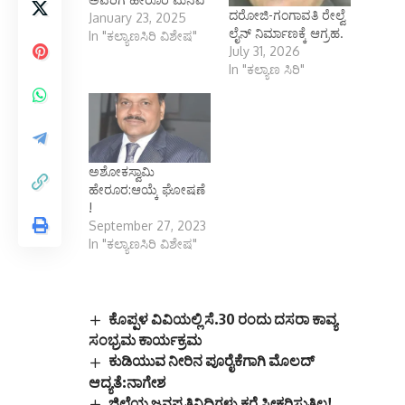
ದರೋಜಿ-ಗಂಗಾವತಿ ರೇಲ್ವೆ
January 23, 2025
ಲೈನ್ ನಿರ್ಮಾಣಕ್ಕೆ ಆಗ್ರಹ.
In "ಕಲ್ಯಾಣಸಿರಿ ವಿಶೇಷ"
July 31, 2026
In "ಕಲ್ಯಾಣ ಸಿರಿ"
ಅಶೋಕಸ್ವಾಮಿ
ಹೇರೂರ:ಆಯ್ಕೆ ಘೋಷಣೆ
!
September 27, 2023
In "ಕಲ್ಯಾಣಸಿರಿ ವಿಶೇಷ"
ಕೊಪ್ಪಳ ವಿವಿಯಲ್ಲಿ ಸೆ.30 ರಂದು ದಸರಾ ಕಾವ್ಯ
ಸಂಭ್ರಮ ಕಾರ್ಯಕ್ರಮ
ಕುಡಿಯುವ ನೀರಿನ ಪೂರೈಕೆಗಾಗಿ ಮೊಲದ್
ಆದ್ಯತೆ:ನಾಗೇಶ
ಜಿಲ್ಲೆಯ ಜನಪ್ರತಿನಿಧಿಗಳು ಕರೆ ಸ್ವೀಕರಿಸುತ್ತಿಲ್ಲ!