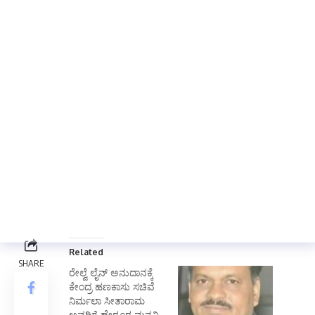
ಹಿಟ್ಣಾಳ,ಗಂಗಾವತಿ ಶಾಸಕ ಗಾಲಿ ಜನಾರ್ಧನ ರೆಡ್ಡಿ, ನೈರುತ್ಯ
ರೇಲ್ವೆ ಜನರಲ್ ಮ್ಯಾನೇಜರ್ ಮತ್ತು ರೇಲ್ವೆ ಇಲಾಖೆಯ
ಬಹುತೇಕ ಅಧಿಕಾರಿಗಳು ಸೇರಿದಂತೆ ಹಲವರು ವೇದಿಕೆಯ
ಮೇಲೆ ಉಪಸ್ಥಿತರಿದ್ದರು.
ಮಾಜಿ ಶಾಸಕರಾದ ಪರಣ್ಣ ಮುನವಳ್ಳಿ ,ಧಡೆಸಗೂರು
ಬಸವರಾಜ,ಮಾಜಿ ಸಚಿವ ಹಾಲಪ್ಪ ಆಚಾರ್,ಕಂಪ್ಲಿ ರೇಲ್ವೆ
ಹೋರಾಟ ಸಮಿತಿಯ ಹೇಮಯ್ಯ ಸ್ವಾಮಿ, ಕಾರ್ಯದರ್ಶಿ
ಕಾಳಿಂಗ ವರ್ಧನ,ಇಂಗಳಗಿ ನಾರಾಯಣಪ್ಪ ಮತ್ತಿತರರು
ಕಾರ್ಯಕ್ರಮದಲ್ಲಿ ಹಾಜರಿದ್ದರು.
Total Views:
0
Related
ರೇಲ್ವೆ ಲೈನ್ ಅನುದಾನಕ್ಕೆ
ಕೇಂದ್ರ ಹಣಕಾಸು ಸಚಿವೆ
ನಿರ್ಮಲಾ ಸೀತಾರಾಮ
ಅವರಿಗೆ ಹೇರೂರ ಮನವಿ