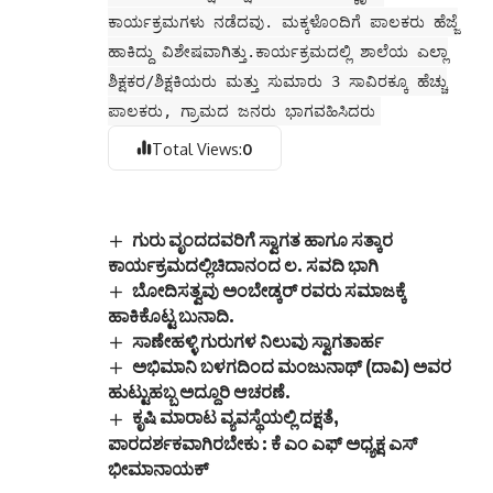
ಕಾರ್ಯಕ್ರಮಗಳು ನಡೆದವು. ಮಕ್ಕಳೊಂದಿಗೆ ಪಾಲಕರು ಹೆಜ್ಜೆ
ಹಾಕಿದ್ದು ವಿಶೇಷವಾಗಿತ್ತು.ಕಾರ್ಯಕ್ರಮದಲ್ಲಿ ಶಾಲೆಯ ಎಲ್ಲಾ
ಶಿಕ್ಷಕರ/ಶಿಕ್ಷಕಿಯರು ಮತ್ತು ಸುಮಾರು 3 ಸಾವಿರಕ್ಕೂ ಹೆಚ್ಚು
ಪಾಲಕರು, ಗ್ರಾಮದ ಜನರು ಭಾಗವಹಿಸಿದರು
Total Views:
0
ಗುರು ವೃಂದದವರಿಗೆ ಸ್ವಾಗತ ಹಾಗೂ ಸತ್ಕಾರ
ಕಾರ್ಯಕ್ರಮದಲ್ಲಿಚಿದಾನಂದ ಲ. ಸವದಿ ಭಾಗಿ
ಬೋದಿಸತ್ವವು ಅಂಬೇಡ್ಕರ್ ರವರು ಸಮಾಜಕ್ಕೆ
ಹಾಕಿಕೊಟ್ಟ ಬುನಾದಿ.
ಸಾಣೇಹಳ್ಳಿ ಗುರುಗಳ ನಿಲುವು ಸ್ವಾಗತಾರ್ಹ
ಅಭಿಮಾನಿ ಬಳಗದಿಂದ ಮಂಜುನಾಥ್ (ದಾವಿ) ಅವರ
ಹುಟ್ಟುಹಬ್ಬ ಅದ್ದೂರಿ ಆಚರಣೆ.
ಕೃಷಿ ಮಾರಾಟ ವ್ಯವಸ್ಥೆಯಲ್ಲಿ ದಕ್ಷತೆ,
ಪಾರದರ್ಶಕವಾಗಿರಬೇಕು : ಕೆ ಎಂ ಎಫ್ ಅಧ್ಯಕ್ಷ ಎಸ್
ಭೀಮಾನಾಯಕ್