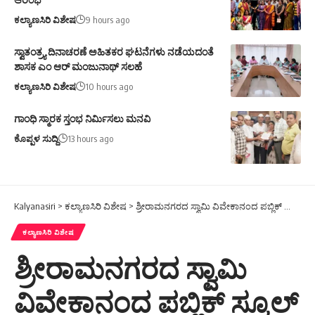
ಕಲ್ಯಾಣಸಿರಿ ವಿಶೇಷ
9 hours ago
ಸ್ವಾತಂತ್ರ್ಯ ದಿನಾಚರಣೆ ಅಹಿತಕರ ಘಟನೆಗಳು ನಡೆಯದಂತೆ
ಶಾಸಕ ಎಂ ಆರ್ ಮಂಜುನಾಥ್ ಸಲಹೆ
ಕಲ್ಯಾಣಸಿರಿ ವಿಶೇಷ
10 hours ago
ಗಾಂಧಿ ಸ್ಮಾರಕ ಸ್ತಂಭ ನಿರ್ಮಿಸಲು ಮನವಿ
ಕೊಪ್ಪಳ ಸುದ್ದಿ
13 hours ago
Kalyanasiri
>
ಕಲ್ಯಾಣಸಿರಿ ವಿಶೇಷ
>
ಶ್ರೀರಾಮನಗರದ ಸ್ವಾಮಿ ವಿವೇಕಾನಂದ ಪಬ್ಲಿಕ್ ಸ್ಕೂಲ್ ನ 31 ನೇ ವಾರ್ಷಿಕೋತ್ಸ
ಕಲ್ಯಾಣಸಿರಿ ವಿಶೇಷ
ಶ್ರೀರಾಮನಗರದ ಸ್ವಾಮಿ
ವಿವೇಕಾನಂದ ಪಬ್ಲಿಕ್ ಸ್ಕೂಲ್