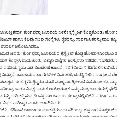
ಅನಿರೀಕ್ಷಿತವಾಗಿ ತುಂಗಭದ್ರಾ ಜಲಾಶಯ ೧೯ನೇ ಕ್ರಸ್ಟ್ಗೇಟ್ ಕೊಚ್ಚಿಕೊಂಡು ಹೋಗಿದ್
, ಜೆಡಿಎಸ್ ಹಾಗೂ ಕೆಲವು ಸಂಘ ಸಂಸ್ಥೆಗಳು ರೈತರನ್ನು, ಸಾರ್ವಜನಿಕರನ್ನು ದಾರಿ ತಪ್
ಾದರ್ಲಿ ಆರೋಪಿಸಿದರು.
ರುವ ಅವರು, ತುಂಗಭದ್ರಾ ಜಲಾಶಯದ ಕ್ರಸ್ಟ್ಗೇಟ್ ಕೊಚ್ಚಿ ಹೋದಾಗಿನಿಂದಲೂ ತಜ್
ಗಿ ಕೊಪ್ಪಳ, ರಾಯಚೂರು, ಬಳ್ಳಾರಿ ಜಿಲ್ಲೆಗಳ ಉಸ್ತುವಾರಿ ಸಚಿವರ, ಸಂಸದರು, ಶಾಸ
ರದಿಯನ್ವಯ ಎಡ-ಬಲದಂಡೆ ಕಾಲುವೆ, ನದಿಗೆ ನೀರು ನಿಗದಿಗೊಳಿಸಲಾಗಿದೆ. ತು
ಲಿ ಬರುತ್ತದೆ. ಜಲಾಶಯದ ೩೩ ಗೇಟ್‌ಗಳ ನಿರ್ವಹಣೆ, ದುರಸ್ಥಿ ನೀರಿನ ಸಂಗ್ರಹದ ಲೆ
 ಒಳಪಡುತ್ತದೆ. ಈ ಬಗ್ಗೆ ಗೊತ್ತಿದ್ದರೂ ಮಾಜಿ ಮುಖ್ಯಮಂತ್ರಿಗಳಾದ ಬಸವರಾಜ ಬೊಮ್ಮಾಯ
ವೈ.ವಿಜಯೇಂದ್ರ ಹಾಗೂ ವಿಪಕ್ಷ ನಾಯಕ ಆರ್.ಅಶೋಕ ಒಮ್ಮೆ ಮಾತ್ರ ಜಲಾಶಯಕ್ಕೆ ಭೇಟ
ನು ದಾರಿ ತಪ್ಪಿಸುವ ಕೆಲಸಕ್ಕೆ ಮುಂದಾದರು. ಕೇಂದ್ರದಲ್ಲಿ ಬಿಜೆಪಿ ಸರಕಾರ ಇರ
ಣ ವಿಫಲವಾಗಿದ್ದಾರೆ ಎಂದು ಆಪಾದಿಸಿದರು.
ಬಿಜೆಪಿ, ಜೆಡಿಎಸ್ ರಾಜಕಾರಣ ಮಾಡುತ್ತಿರುವದು ಸರಿಯಲ್ಲ. ಶುಕ್ರವಾರ ಕೊಪ್ಪಳ ಜಿಲ್ಲ
ಗಳು ಪ್ರತಿಭಟನೆಗೆ ಮುಂದಾಗಿದ್ದು ಸರಿಯಲ್ಲ. ಮುಖ್ಯಮಂತ್ರಿಗಳು, ಉಪಮುಖ್ಯಮಂತ್