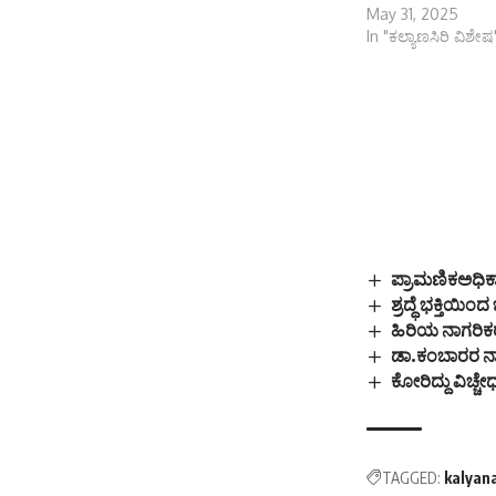
May 31, 2025
In "ಕಲ್ಯಾಣಸಿರಿ ವಿಶೇಷ
ಪ್ರಾಮಣಿಕಅಧಿಕ
ಶ್ರದ್ಧೆ ಭಕ್ತಿಯ
ಹಿರಿಯ ನಾಗರಿಕರ 
ಡಾ.ಕಂಬಾರರ ನ
ಕೋರಿದ್ದು ವಿಚ್ಚೇ
TAGGED:
kalyan