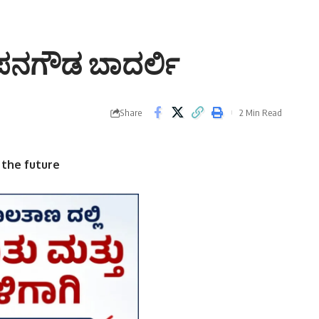
ಹಂಪನಗೌಡ ಬಾದರ್ಲಿ
Share
2 Min Read
r the future