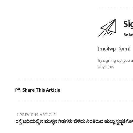
Si
Be ke
[mc4wp_form]
By signing up, you 
any time.
Share This Article
PREVIOUS ARTICLE
ರಸ್ತೆ ಬದಿಯಲ್ಲಿ ನ ಮುಳ್ಳಿನ ಗಿಡಗಳು ಬೆಳೆದು ನಿಂತಿರುವ ಹುಲ್ಲು ಸ್ವಚ್ಛತೆಗೊಳ