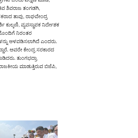
ಿವ ಶಿವರಾಜ ತಂಗಡಗಿ,
ಸಕರಾದ ತಾವು, ರಾಘವೇಂದ್ರ
 ಕುಲ್ಕಣಿ, ವ್ಯವಸ್ಥಾಪಕ ನಿರ್ದೇಶಕ
ವರೊಂದಿಗೆ ನಿರಂತರ
ಳನ್ನು ಆಳವಡಿಸಲಾಗಿದೆ ಎಂದರು.
ದಾರೆ. ಅವರೇ ಕೇಂದ್ರ ಸರಕಾರದ
ಾಡಿದರು. ತುಂಗಭದ್ರಾ
 ರಾಜಕೀಯ ಮಾಡುತ್ತಿರುವ ಬಿಜೆಪಿ,