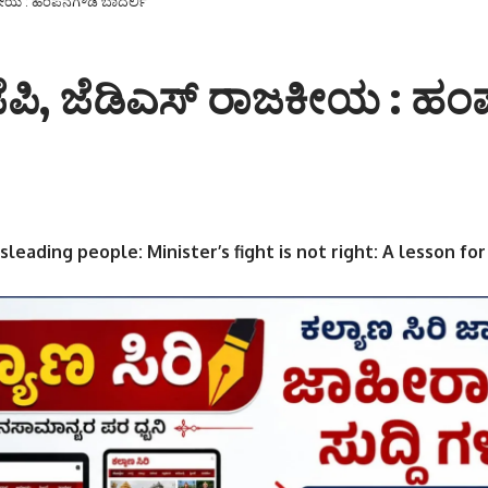
ರಾಜಕೀಯ : ಹಂಪನಗೌಡ ಬಾದರ್ಲಿ
ಿಜೆಪಿ, ಜೆಡಿಎಸ್ ರಾಜಕೀಯ : 
leading people: Minister’s fight is not right: A lesson fo