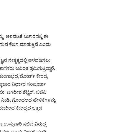
ದು, ಅಳವಡಿಕೆ ವಿಚಾರದಲ್ಲಿ ಈ
ಪಿಸುವ ಕೆಲಸ ಮಾಡುತ್ತಿವೆ ಎಂದು
ಞರ ನೇತೃತ್ವದಲ್ಲಿ ಅಳವಡಿಸಲು
ಕರು ಅವಿರತ ಶ್ರಮಿಸುತ್ತಿದ್ದಾರೆ.
ಂಗಾಭದ್ರ ಬೋರ್ಡ್ ಕೇಂದ್ರ
ಕ್ಕಾಚಾರ ನಿರ್ಧಾರ ಸಂಪೂರ್ಣ
ಿ, ಜಗದೀಶ ಶೆಟ್ಟರ್, ಬಿಜೆಪಿ
ಿ ನೀಡಿ, ಗೊಂದಲದ ಹೇಳಿಕೆಗಳನ್ನು
ುವದರಿಂದ ಕೇಂದ್ರದ ಒತ್ತಡ
ಾ ಉಸ್ತುವಾರಿ ಸಚಿವ ವಿರುದ್ದ
ರಿಗಳು ಬಂದು ವೀಕ್ಷಣೆ ಮಾಡಿ,