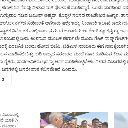
 ಹಣಕಾಸಿನ ನೆರವು ನೀಡುವದಾಗಿ ಘೋಷಣೆ ಮಾಡಿದ್ದಾರೆ. ಒಂದು ವಾರದಿಂದ ಸಚ
ಉಸ್ತುವಾರಿ ಸಚಿವ ಜಮೀರ್ ಅಹ್ಮದ್, ಕೊಪ್ಪಳ ಸಂಸದ ರಾಜಶೇಖರ ಹಿಟ್ನಾಳ, ಶಾ
 ಆರ್.ಬಸನಗೌಡ ಸೇರಿದಂತೆ ಅನೇಕರು ಇಲ್ಲೇ ಇದ್ದು, ನೀರಾವರಿ ಇಲಾಖೆ ಕಾರ್ಯದರ್ಶಿ
್ಯವಸ್ಥಾಪಕ ನಿರ್ದೇಶಕ ಮಲ್ಲಿಕಾರ್ಜುನ ಗುಂಗೆ ಜಲಾಶಯಗಳ ಗೇಟ್ ತಜ್ಞ ಕನ್ನಯ್ಯ ಅ
, ಜಲಾಶಯದಲ್ಲಿ ನೀರು ಉಳಿಸುವ ಮೂಲಕ ಈಗಾಗಲೇ ಮೂರು ಗೇಟ್ ಸಾಫ್ಟ್ ಗೇಟ್‌ಗ
ರಕ್ಕೆ ಎಂಬAತೆ ಬಂದು ಹೋದ ಬಿಜೆಪಿ, ಜೆಡಿಎಸ್ ನಾಯಕರು ಈಗ ನಾಪತ್ತೆಯಾಗಿದ್
ಕೆಲಸ ಮಾಡಿಸಬೇಕಿತ್ತು. ಬರಿ ರಾಜ್ಯದ ಸರಕಾರದ ಮೇಲೆ ಗೂಬೆ ಕೂರಿಸುವ ಕೆಲಸ ಮ
 ರೈತರು, ಸಾರ್ವಜನಿಕರು ಇದನ್ನು ಅರ್ಥ ಮಾಡಿಕೊಳ್ಳಬೇಕು. ನೀರಿನ ವಿಚಾರದಲ್ಲಿ
ನ ದಿನಗಳಲ್ಲಿ ಜನರೇ ಪಾಠ ಕಲಿಸಬೇಕಿದೆ ಎಂದರು.
:
0
ವಿಚಾರದಲ್ಲಿ
ವನೆ ಯಾಕೆ ?-
ು ವಕೀಲರು