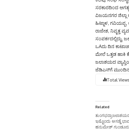
ಸರಕಾರದಿಂದ ಅಗತ್ಯ
ವಿಜಯನಗರ ಜಿಲ್ಲಾ 
ಹಿಟ್ನಾಳ, ಗವಿಯಪ್ಪ,
ರಾಜೇಶ, ನಿವೃತ್ತ ವ
ಸಂಪರ್ಕದಲ್ಲಿದ್ದು
ಒAದು ದಿನ ಕಾಟಾಚಾ
ಮೇಲೆ ಒತ್ತಡ ಹಾಕಿ 
ಜಲಾಶಯದ ವ್ಯಾಪ್ತಿಯ
ಜೆಡಿಎಸ್‌ಗೆ ಮುಂದಿ
Total Views
Related
ತುಂಗಭದ್ರಾಜಲಾಶಯದ 
ಇಷ್ಟೊಂದು ಅಸಡ್ಡೆ ಭಾ
ಹನುಮೇಶ್ ಗುಂಡೂರ