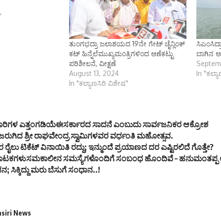
"
ತುಂಗಭದ್ರಾ ಜಲಾಶಯದ 19ನೇ ಗೇಟ್ ಚೈನ್ಲಿಂಕ್
ಸಿಎಂಸಿದ್
ಕಟ್ ಹಿನ್ನೆಲೆಮುಖ್ಯಮಂತ್ರಿಗಳಿಂದ ಆಣೆಕಟ್ಟು
ಬಾಗಿನ ಅರ
ಪರಿಶೀಲನೆ, ವೀಕ್ಷಣೆ
Septem
August 13, 2024
In "ಕಲ್ಯ
In "ಕಲ್ಯಾಣಸಿರಿ ವಿಶೇಷ"
ಾರಿಗಳ ಎತ್ತಂಗಡಿಯೆಈಸರ್ಕಾರದ ಸಾದನೆ ಎಂಬುದು ಸಾರ್ವಜನಿಕರ ಆಕ್ರೋಶ
ಿಂದ ಜರುಗಿದ ಶ್ರೀ ರಾಘವೇಂದ್ರ ಸ್ವಾಮಿಗಳವರ ವರ್ಧಂತಿ ಮಹೋತ್ಸವ.
ರೈಲು ಟಿಕೆಟ್ ವಿನಾಯಿತಿ ರದ್ದು; ಇನ್ಮುಂದೆ ಪ್ರಯಾಣದ ದರ ಎಷ್ಟಿರಲಿದೆ ಗೊತ್ತೇ?
ಾಟಕಗಳುಸಮಕಾಲೀನ ಸಮಸ್ಯೆಗಳೊಂದಿಗೆ ಸಂಬಂಧ ಹೊಂದಿವೆ – ಹನುಮಂತಪ್ಪ
ಧನ; ಸಿಕ್ಕಿದ್ದು ಮರು ಬೆಸುಗೆ ಸಂಧಾನ..!
asiri News