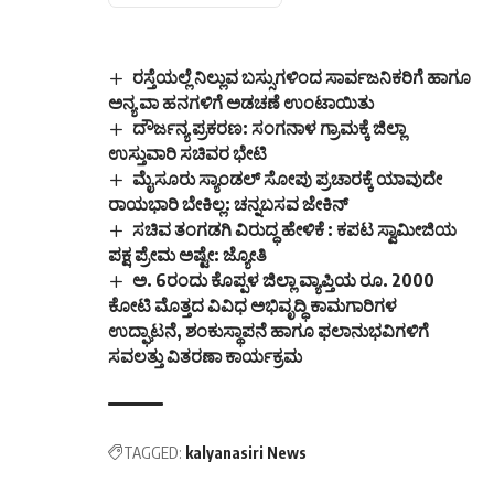
ರಸ್ತೆಯಲ್ಲೆ ನಿಲ್ಲುವ ಬಸ್ಸುಗಳಿಂದ ಸಾರ್ವಜನಿಕರಿಗೆ ಹಾಗೂ
ಅನ್ಯ ವಾ ಹನಗಳಿಗೆ ಅಡಚಣೆ ಉಂಟಾಯಿತು
ದೌರ್ಜನ್ಯ ಪ್ರಕರಣ: ಸಂಗನಾಳ ಗ್ರಾಮಕ್ಕೆ ಜಿಲ್ಲಾ
ಉಸ್ತುವಾರಿ ಸಚಿವರ ಭೇಟಿ
ಮೈಸೂರು ಸ್ಯಾಂಡಲ್ ಸೋಪು ಪ್ರಚಾರಕ್ಕೆ ಯಾವುದೇ
ರಾಯಭಾರಿ ಬೇಕಿಲ್ಲ: ಚನ್ನಬಸವ ಜೇಕಿನ್
ಸಚಿವ ತಂಗಡಗಿ ವಿರುದ್ಧ ಹೇಳಿಕೆ : ಕಪಟ ಸ್ವಾಮೀಜಿಯ
ಪಕ್ಷ ಪ್ರೇಮ ಅಷ್ಟೇ: ಜ್ಯೋತಿ
ಅ. 6ರಂದು ಕೊಪ್ಪಳ ಜಿಲ್ಲಾ ವ್ಯಾಪ್ತಿಯ ರೂ. 2000
ಕೋಟಿ ಮೊತ್ತದ ವಿವಿಧ ಅಭಿವೃದ್ಧಿ ಕಾಮಗಾರಿಗಳ
ಉದ್ಘಾಟನೆ, ಶಂಕುಸ್ಥಾಪನೆ ಹಾಗೂ ಫಲಾನುಭವಿಗಳಿಗೆ
ಸವಲತ್ತು ವಿತರಣಾ ಕಾರ್ಯಕ್ರಮ
TAGGED:
kalyanasiri News