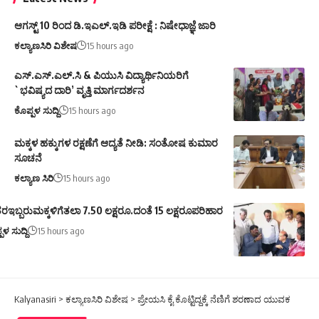
ಆಗಸ್ಟ್ 10 ರಿಂದ ಡಿ.ಇಎಲ್.ಇಡಿ ಪರೀಕ್ಷೆ : ನಿಷೇಧಾಜ್ಞೆ ಜಾರಿ
ಕಲ್ಯಾಣಸಿರಿ ವಿಶೇಷ
15 hours ago
ಎಸ್.ಎಸ್.ಎಲ್.ಸಿ & ಪಿಯುಸಿ ವಿದ್ಯಾರ್ಥಿನಿಯರಿಗೆ
`ಭವಿಷ್ಯದ ದಾರಿ’ ವೃತ್ತಿ ಮಾರ್ಗದರ್ಶನ
ಕೊಪ್ಪಳ ಸುದ್ದಿ
15 hours ago
ಮಕ್ಕಳ ಹಕ್ಕುಗಳ ರಕ್ಷಣೆಗೆ ಆದ್ಯತೆ ನೀಡಿ: ಸಂತೋಷ ಕುಮಾರ
ಸೂಚನೆ
ಕಲ್ಯಾಣ ಸಿರಿ
15 hours ago
ರಇಬ್ಬರುಮಕ್ಕಳಿಗೆತಲಾ 7.50 ಲಕ್ಷರೂ.ದಂತೆ 15 ಲಕ್ಷರೂಪರಿಹಾರ
ಪಳ ಸುದ್ದಿ
15 hours ago
Kalyanasiri
>
ಕಲ್ಯಾಣಸಿರಿ ವಿಶೇಷ
>
ಪ್ರೇಯಸಿ ಕೈ ಕೊಟ್ಟಿದ್ದಕ್ಕೆ ನೆಣಿಗೆ ಶರಣಾದ ಯುವಕ