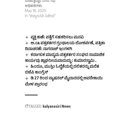
ವಾಡುತ್ತಿದ್ದಾರ ನಗರ ಸಭೆ
ಅಧಿಕಾರಿಗಳು
May 18, 2025
In "ಕಲ್ಯಾಣಸಿರಿ ವಿಶೇಷ"
ವ್ಯಕ್ತಿ ಕಾಣೆ: ಪತ್ತೆಗೆ ಸಹಕರಿಸಲು ಮನವಿ
ಅ.೦೩ ಪತ್ರಕರ್ತರ ಗ್ರಂಥಾಲಯ ಲೋಕರ್ಪಣೆ, ಪತ್ರಿಕಾ
ದಿನಾಚರಣೆ: ನಾಗರಾಜ್ ಇಂಗಳಗಿ
ಕರ್ನಾಟಕ ಮಾದ್ಯಮ ಪತ್ರಕರ್ತರ ಸಂಘದ ಸಾಮಾಜಿಕ
ಕಾರ್ಯವು ಶ್ಲಾಘನೀಯವಾದುದ್ದು : ಕುಮಾರಸ್ವಾಮಿ .
ಹಿಂದೂ, ಮುಸ್ಲಿಂ ಓಲೈಕೆಯಲ್ಲಿ ದಲಿತರನ್ನು ಮರೆತ
ಬಿಜೆಪಿ ಕಾಂಗ್ರೆಸ್
ಡಿ 27 ರಿಂದ ನ್ಯಾಷನಲ್ ಮೈದಾನದಲ್ಲಿ ಅವರೇಕಾಯಿ
ಮೇಳ ಪ್ರಾರಂಭ
TAGGED:
kalyanasiri News