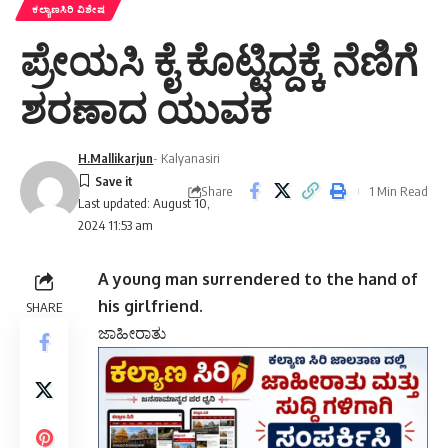
ಕಲ್ಯಾಣಸಿರಿ ವಿಶೇಷ
ಪ್ರೇಯಸಿ ಕೈ ಕೊಟ್ಟಿದ್ದಕ್ಕೆ ನೆಣಿಗೆ
ಶರಣಾದ ಯುವಕ
H.Mallikarjun
- Kalyanasiri
Share
1 Min Read
Last updated: August 10,
2024 11:53 am
A young man surrendered to the hand of
his girlfriend.
SHARE
ಜಾಹೀರಾತು