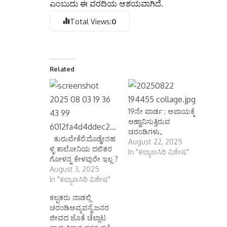
ಎಂಬುದು ಈ ವರದಿಯ ಆಶಯವಾಗಿದೆ.
Total Views:
0
Related
19ನೇ ವಾರ್ಡ : ಅಪಾಯಕ್ಕೆ
ಆಹ್ವಾನಿಸುತ್ತಿರುವ
ಚರಂಡಿಗಳು,,
ತುರುವೇಕೆರೆ:ದೊಡ್ಡೇನಹ
August 22, 2025
ಳ್ಳಿ ಕಾಲೋನಿಯ ದಲಿತರ
In "ಕಲ್ಯಾಣಸಿರಿ ವಿಶೇಷ"
ಗೋಳನ್ನ ಕೇಳವುರೇ ಇಲ್ಲ ?
August 3, 2025
In "ಕಲ್ಯಾಣಸಿರಿ ವಿಶೇಷ"
ಕಲ್ಪತರು ನಾಡಲ್ಲಿ
ಚರಂಡಿಅವ್ಯವಸ್ಥೆ.ಜನರ
ಜೀವದ ಜೊತೆ ಚೆಲ್ಲಾಟ