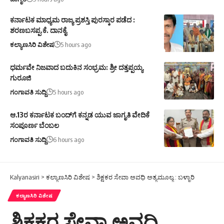
ಕರ್ನಾಟಕ ಮಾಧ್ಯಮ ರಾಜ್ಯ ಪ್ರಶಸ್ತಿ ಪುರಸ್ಕಾರ ಪಡೆದ :
ಶರಣಬಸಪ್ಪ.ಕೆ. ದಾನಕೈ
ಕಲ್ಯಾಣಸಿರಿ ವಿಶೇಷ
5 hours ago
ಧರ್ಮವೇ ನಿಜವಾದ ಬದುಕಿನ ಸಂಭ್ರಮ: ಶ್ರೀ ದತ್ತಪ್ಪಯ್ಯ
ಗುರೂಜಿ
ಗಂಗಾವತಿ ಸುದ್ದಿ
5 hours ago
ಆ.13ರ ಕರ್ನಾಟಕ ಬಂದ್‌ಗೆ ಕನ್ನಡ ಯುವ ಜಾಗೃತಿ ವೇದಿಕೆ
ಸಂಪೂರ್ಣ ಬೆಂಬಲ
ಗಂಗಾವತಿ ಸುದ್ದಿ
6 hours ago
Kalyanasiri
>
ಕಲ್ಯಾಣಸಿರಿ ವಿಶೇಷ
>
ಶಿಕ್ಷಕರ ಸೇವಾ ಅವಧಿ ಅತ್ಯಮೂಲ್ಯ : ಬಳ್ಳಾರಿ
ಕಲ್ಯಾಣಸಿರಿ ವಿಶೇಷ
ಶಿಕ್ಷಕರ ಸೇವಾ ಅವಧಿ