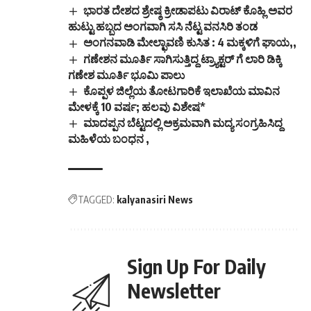
ಭಾರತ ದೇಶದ ಶ್ರೇಷ್ಠ ಕ್ರೀಡಾಪಟು ವಿರಾಟ್ ಕೊಹ್ಲಿ ಅವರ
ಹುಟ್ಟು ಹಬ್ಬದ ಅಂಗವಾಗಿ ಸಸಿ ನೆಟ್ಟ ವನಸಿರಿ ತಂಡ
ಅಂಗನವಾಡಿ ಮೇಲ್ಛಾವಣಿ ಕುಸಿತ : 4 ಮಕ್ಕಳಿಗೆ ಘಾಯ,,
ಗಣೇಶನ ಮೂರ್ತಿ ಸಾಗಿಸುತ್ತಿದ್ದ ಟ್ರ್ಯಾಕ್ಟರ್ ಗೆ ಲಾರಿ ಡಿಕ್ಕಿ
ಗಣೇಶ ಮೂರ್ತಿ ಭೂಮಿ ಪಾಲು
ಕೊಪ್ಪಳ ಜಿಲ್ಲೆಯ ತೋಟಗಾರಿಕೆ ಇಲಾಖೆಯ ಮಾವಿನ
ಮೇಳಕ್ಕೆ 10 ವರ್ಷ; ಹಲವು ವಿಶೇಷ*
ಮಾದಪ್ಪನ ಬೆಟ್ಟದಲ್ಲಿ ಅಕ್ರಮವಾಗಿ ಮದ್ಯ ಸಂಗ್ರಹಿಸಿದ್ದ
ಮಹಿಳೆಯ ಬಂಧನ ,
TAGGED:
kalyanasiri News
Sign Up For Daily
Newsletter