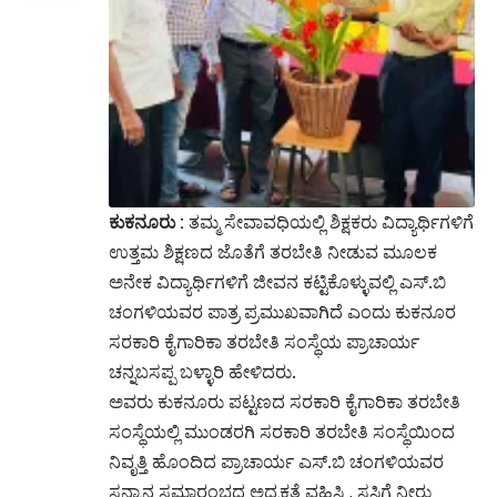
ಕುಕನೂರು :
ತಮ್ಮ ಸೇವಾವಧಿಯಲ್ಲಿ ಶಿಕ್ಷಕರು ವಿದ್ಯಾರ್ಥಿಗಳಿಗೆ
ಉತ್ತಮ ಶಿಕ್ಷಣದ ಜೊತೆಗೆ ತರಬೇತಿ ನೀಡುವ ಮೂಲಕ
ಅನೇಕ ವಿದ್ಯಾರ್ಥಿಗಳಿಗೆ ಜೀವನ ಕಟ್ಟಿಕೊಳ್ಳುವಲ್ಲಿ ಎಸ್.ಬಿ
ಚಂಗಳಿಯವರ ಪಾತ್ರ ಪ್ರಮುಖವಾಗಿದೆ ಎಂದು ಕುಕನೂರ
ಸರಕಾರಿ ಕೈಗಾರಿಕಾ ತರಬೇತಿ ಸಂಸ್ಥೆಯ ಪ್ರಾಚಾರ್ಯ
ಚನ್ನಬಸಪ್ಪ ಬಳ್ಳಾರಿ ಹೇಳಿದರು.
ಅವರು ಕುಕನೂರು ಪಟ್ಟಣದ ಸರಕಾರಿ ಕೈಗಾರಿಕಾ ತರಬೇತಿ
ಸಂಸ್ಥೆಯಲ್ಲಿ ಮುಂಡರಗಿ ಸರಕಾರಿ ತರಬೇತಿ ಸಂಸ್ಥೆಯಿಂದ
ನಿವೃತ್ತಿ ಹೊಂದಿದ ಪ್ರಾಚಾರ್ಯ ಎಸ್.ಬಿ ಚಂಗಳಿಯವರ
ಸನ್ಮಾನ ಸಮಾರಂಭದ ಅಧ್ಯಕ್ಷತೆ ವಹಿಸಿ , ಸಸಿಗೆ ನೀರು