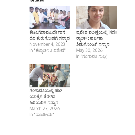
Related
ಕೆಡಿಪಿಗೆನಾಮನಿರ್ದೇಶನ :
ಪ್ರವೇಶ ಪರೀಕ್ಷೆಯಲ್ಲಿ 14ನೇ
ರವಿ ಕುರುಗೋಡಗೆ ಸನ್ಮಾನ
ರ‍್ಯಾಂಕ್ : ಹರ್ಷಿತಾ
November 4, 2023
ಶಿಡುಗೊಂಡಿಗೆ ಸನ್ಮಾನ
In "ಕಲ್ಯಾಣಸಿರಿ ವಿಶೇಷ"
May 30, 2026
In "ಗಂಗಾವತಿ ಸುದ್ದಿ"
ಗಂಗಾವತಿಯಲ್ಲಿ ಹಜ್
ಯಾತ್ರೆಗೆ ತೆರಳಿದ
ಹಿರಿಯರಿಗೆ ಸನ್ಮಾನ.
March 27, 2026
In "ರಾಜಕೀಯ"