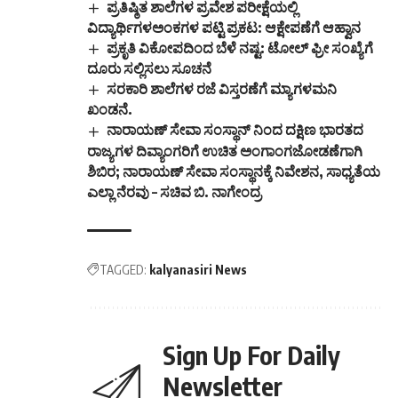
ಪ್ರತಿಷ್ಠಿತ ಶಾಲೆಗಳ ಪ್ರವೇಶ ಪರೀಕ್ಷೆಯಲ್ಲಿ
ವಿದ್ಯಾರ್ಥಿಗಳಅಂಕಗಳ ಪಟ್ಟಿ ಪ್ರಕಟ: ಆಕ್ಷೇಪಣೆಗೆ ಆಹ್ವಾನ
ಪ್ರಕೃತಿ ವಿಕೋಪದಿಂದ ಬೆಳೆ ನಷ್ಟ: ಟೋಲ್ ಫ್ರೀ ಸಂಖ್ಯೆಗೆ
ದೂರು ಸಲ್ಲಿಸಲು ಸೂಚನೆ
ಸರಕಾರಿ ಶಾಲೆಗಳ ರಜೆ ವಿಸ್ತರಣೆಗೆ ಮ್ಯಾಗಳಮನಿ
ಖಂಡನೆ.
ನಾರಾಯಣ್‌ ಸೇವಾ ಸಂಸ್ಥಾನ್‌ ನಿಂದ ದಕ್ಷಿಣ ಭಾರತದ
ರಾಜ್ಯಗಳ ದಿವ್ಯಾಂಗರಿಗೆ ಉಚಿತ ಅಂಗಾಂಗಜೋಡಣೆಗಾಗಿ
ಶಿಬಿರ; ನಾರಾಯಣ್‌ ಸೇವಾ ಸಂಸ್ಥಾನಕ್ಕೆ ನಿವೇಶನ, ಸಾಧ್ಯತೆಯ
ಎಲ್ಲಾ ನೆರವು – ಸಚಿವ ಬಿ. ನಾಗೇಂದ್ರ
TAGGED:
kalyanasiri News
Sign Up For Daily
Newsletter