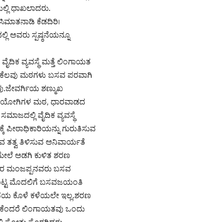
ಲ್ಲಿ ಧಾಖಲಾದರು.
ಸಿಮಾತನಾಡಿ ಕೆಡದಿರಿ।
ಲಿ ಅವರು ಸ್ಪಷ್ಠನೆಯನ್ನೂ
ದಿಕ ವ್ಯವಸ್ಥೆ ಮತ್ತೆ ಲಿಂಗಾಯತ
ಲವೆ ಕೆಲವು ಮಠಗಳು ಬಸವ ಪರವಾಗಿ
ದವು.ಜೇವರ್ಗಿಯ ಶಣ್ಮುಖ
ವಯೋಗಿಗಳ ಮಠ, ಧಾರವಾಡದ
ಜದಲ್ಲಿ ವೈದಿಕ ವ್ಯವಸ್ಥೆ
್ಕೆ ಪೀಠಾಧಿಕಾರಿಯನ್ನು ಗುರುತಿಸುವ
ಬಸವ ತತ್ವ ತಿಳಿಸುವ ಅನಿವಾರ್ಯತೆ
ಮೇಲೆ ಅಡಗಿ ಕುಳಿತ ಶರಣ
ರ್ಡೆಕರ ಮಂಜಪ್ಪನವರು ಬಸವ
ಮೊಟ್ಟ ಮೊದಲಿಗೆ ಬಸವಜಯಂತಿ
ಚರಣೆಯ ಕೊಳೆ ಕಳೆಯಲೇ ಇಲ್ಲ.ಶರಣ
್ಲ.ಏಕೆಂದರೆ ಲಿಂಗಾಯತವು ಒಂದು
ಲಿ ಸೋತು ಸೊರಗಿದ್ದರು.