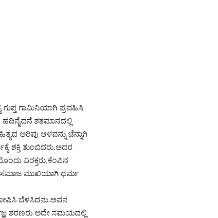
ಪ್ತ ಗಾಮಿನಿಯಾಗಿ ಪ್ರವಹಿಸಿ
 ಹದಿನೈದನೆ ಶತಮಾನದಲ್ಲಿ
 ಅರಿವು ಆಳವನ್ನು ಚೆನ್ನಾಗಿ
ೆ ಶಕ್ತಿ ತುಂಬಿದರು.ಅದರ
ೊಂದು ವಿರಕ್ತರು,ಕೆಂಪಿನ
 ಸಮಾಜ ಮುಖಿಯಾಗಿ ಧರ್ಮ
ೋಷಿಸಿ ಬೆಳಸಿದನು.ಅವನ
ರ್ವಜ್ಞ ಶರಣರು ಅದೇ ಸಮಯದಲ್ಲಿ