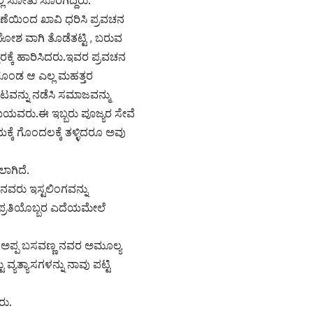
ೆರಣೆಯಿಂದ ಖಾವಿ ಧರಿಸಿ ಪ್ರವಚನ
ೋಶ ವಾಗಿ ತೊಡೆತಟ್ಟಿ , ಬರುವ
ರಕ್ಕೆ ಹಾರಿಸಿದರು.ಇವರ ಪ್ರವಚನ
ುಕೊಂಡ ಆ ಎಲ್ಲ ಮಹತ್ತರ
ವನ್ನು ನಡೆಸಿ ಸಮಾಜವನ್ಮು
ಯವರು.ಈ ಇಬ್ಬರು ಪೂಜ್ಯರ ಸೇವೆ
ಕೆ ಗೊಂದಲಕ್ಕೆ ತಳ್ಳಿದರೂ ಅವು
ಲಾಗಿದೆ.
ವರು ಇಸ್ಟಲಿಂಗವನ್ನು
್ರತಿಯೊಬ್ಬರ ಎದೆಯಮೇಲೆ
 ಅಪ್ಪ ಬಸವಣ್ಣ ನವರ ಅಮೂಲ್ಯ
ತ್ಯಾಸಗಳನ್ನು ನಾವು ಪಟ್ಟಿ
ರು.