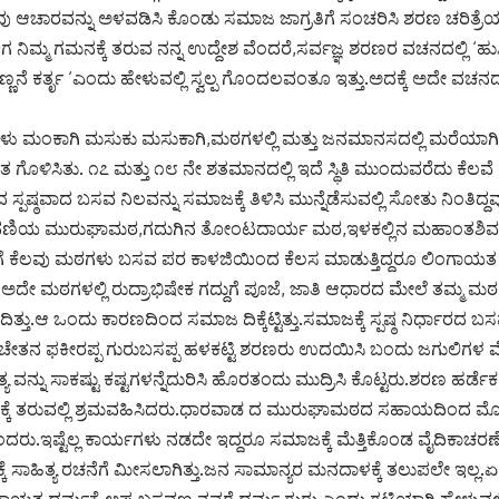
ಆಚಾರವನ್ನು ಅಳವಡಿಸಿ ಕೊಂಡು ಸಮಾಜ ಜಾಗ್ರತಿಗೆ ಸಂಚರಿಸಿ ಶರಣ ಚರಿತ್ರೆಯ
 ನಿಮ್ಮ ಗಮನಕ್ಕೆ ತರುವ ನನ್ನ ಉದ್ದೇಶ ವೆಂದರೆ,ಸರ್ವಜ್ಞ ಶರಣರ ವಚನದಲ್ಲಿ ‘ಹು
ನೆ ಕರ್ತೃ ‘ಎಂದು ಹೇಳುವಲ್ಲಿ ಸ್ವಲ್ಪ ಗೊಂದಲವಂತೂ ಇತ್ತು.ಅದಕ್ಕೆ ಅದೇ ವಚನದಲ್
ಗಳು ಮಂಕಾಗಿ ಮಸುಕು ಮಸುಕಾಗಿ,ಮಠಗಳಲ್ಲಿ ಮತ್ತು ಜನಮಾನಸದಲ್ಲಿ ಮರೆಯಾಗಿ ವೈ
 ಗೊಳಿಸಿತು. ೧೭ ಮತ್ತು ೧೮ ನೇ ಶತಮಾನದಲ್ಲಿ ಇದೆ ಸ್ಥಿತಿ ಮುಂದುವರೆದು ಕೆ
ಸ್ಪಷ್ಠವಾದ ಬಸವ ನಿಲವನ್ನು ಸಮಾಜಕ್ಕೆ ತಿಳಿಸಿ ಮುನ್ನೆಡೆಸುವಲ್ಲಿ ಸೋತು ನಿಂತಿದ್
ಥಣಿಯ ಮುರುಘಾಮಠ,ಗದುಗಿನ ತೋಂಟದಾರ್ಯ ಮಠ,ಇಳಕಲ್ಲಿನ ಮಹಾಂತಶಿ
ಕೆಲವು ಮಠಗಳು ಬಸವ ಪರ ಕಾಳಜಿಯಿಂದ ಕೆಲಸ ಮಾಡುತ್ತಿದ್ದರೂ ಲಿಂಗಾಯತ ಸಮಾ
ು.ಅದೇ ಮಠಗಳಲ್ಲಿ ರುದ್ರಾಭಿಷೇಕ ಗದ್ದುಗೆ ಪೂಜೆ, ಜಾತಿ ಆಧಾರದ ಮೇಲೆ ತಮ್ಮ ಮಠಕ
ೆದಿತ್ತು.ಆ ಒಂದು ಕಾರಣದಿಂದ ಸಮಾಜ ದಿಕ್ಕೆಟ್ಟಿತ್ತು.ಸಮಾಜಕ್ಕೆ ಸ್ಪಷ್ಠ ನಿರ್ಧಾರದ 
 ಚೇತನ ಫಕೀರಪ್ಪ ಗುರುಬಸಪ್ಪ ಹಳಕಟ್ಟಿ ಶರಣರು ಉದಯಿಸಿ ಬಂದು ಜಗುಲಿಗಳ 
ತ್ಯ ವನ್ನು ಸಾಕಷ್ಟು ಕಷ್ಟಗಳನ್ನೆದುರಿಸಿ ಹೊರತಂದು ಮುದ್ರಿಸಿ ಕೊಟ್ಟರು.ಶರಣ ಹ
ರಚಾರಕ್ಕೆ ತರುವಲ್ಲಿ ಶ್ರಮವಹಿಸಿದರು.ಧಾರವಾಡ ದ ಮುರುಘಾಮಠದ ಸಹಾಯದಿಂದ 
ಂದರು.ಇಷ್ಟೆಲ್ಲ ಕಾರ್ಯಗಳು ನಡದೇ ಇದ್ದರೂ ಸಮಾಜಕ್ಕೆ ಮೆತ್ತಿಕೊಂಡ ವೈದಿಕಾ
ತಕಕ್ಕೆ ಸಾಹಿತ್ಯ ರಚನೆಗೆ ಮೀಸಲಾಗಿತ್ತು.ಜನ ಸಾಮಾನ್ಯರ ಮನದಾಳಕ್ಕೆ ತಲುಪಲೇ ಇಲ
ಂಗಾಯತ ಧರ್ಮಕ್ಕೆ ಅಪ್ಪ ಬಸವಣ್ಣ ನವರೆ ಧರ್ಮ ಗುರು.ಎಂದು ಗಟ್ಟಿಯಾಗಿ ಹೇಳುವಲ್