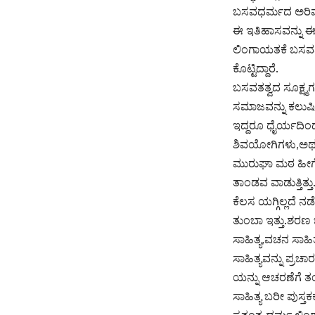
ಬಸವಧರ್ಮದ ಅರಿವು 
ಈ ಇತಿಹಾಸವನ್ನು ಈಗ
ಲಿಂಗಾಯತಕೆ ಬಸವಣ್ಣ
ಕೊಟ್ಟಿದ್ದಾರೆ.
ಬಸವತತ್ವದ ಸೂಕ್ಷ್ಮ
ಸಮಾಜವನ್ನು ಕಲುಷಿತ
ಇದ್ದರೂ ಧೈರ್ಯದಿಂದ 
ಶಿವಯೋಗಿಗಳು,ಅ
ಮುರುಘಾ ಮಠ ಹೀಗೆ 
ತಾಂಡವ ವಾಡುತ್ತಿತ್ತ
ಕೆಲಸ ಯಗ್ಗಿಲ್ಲದೆ ನಡ
ತುಂಬಾ ಇತ್ತು.ಶರಣ
ಸಾಹಿತ್ಯ,ವಚನ ಸಾಹಿ
ಸಾಹಿತ್ಯವನ್ನು ಪ್
ಯನ್ನು ಆಚರಣೆಗೆ ತ
ಸಾಹಿತ್ಯ ಬರೀ ಪುಸ್
ಸ್ವತಂತ್ರ ಧರ್ಮ.ಲಿ