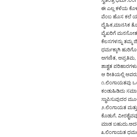
ಈ ಎಲ್ಲ ಕಳೆಯ ಕೊಳೆ
ವೆಂಬ ಹೊಸ ಕಲೆ ಯನ
ದೈಹಿಕ,ಮಾನಸಿಕ ತೊಂ
ವೈಖರಿಗೆ ಮನಸೋತು ಶ
ಕೆಲಸಗಳನ್ನು ತಮ್ಮ
ಧರ್ಮಕ್ಕಾಗಿ ಹುರಿ
ಅಗಣಿತ, ಅಪ್ರತಿಮ, 
ಶಾಶ್ವತ ಪರಿಹಾರಗಳು
ಆ ರೀತಿಯಲ್ಲಿ ಅವರು 
೧.ಲಿಂಗಾಯತವು ಒಂದ
ಕಂಡುಹಿಡಿದು ಸಮಾ
ಸ್ಥಾಪಿಸುವುದರ ಮೂಲಕ
೨.ಲಿಂಗಾಯತ ಮತ್ತ
ಕೊಡುಗೆ. ವೀರಶೈವವು
ಮಾಡ ಬಹುದು.ಅದರಿಂ
೩.ಲಿಂಗಾಯತ ಧರ್ಮಕ