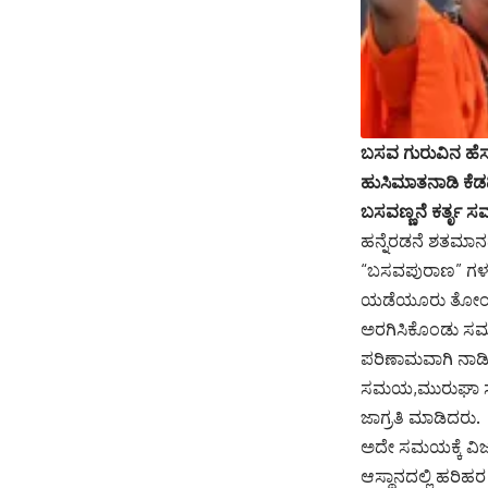
ಬಸವ ಗುರುವಿನ ಹೆಸರ
ಹುಸಿಮಾತನಾಡಿ ಕೆಡ
ಬಸವಣ್ಣನೆ ಕರ್ತೃ ಸರ್
ಹನ್ನೆರಡನೆ ಶತಮಾನ
“ಬಸವಪುರಾಣ” ಗಳ ಮ
ಯಡೆಯೂರು ತೋಂಟದ 
ಅರಗಿಸಿಕೊಂಡು ಸಮಾ
ಪರಿಣಾಮವಾಗಿ ನಾಡಿನ
ಸಮಯ,ಮುರುಘಾ ಸಮ
ಜಾಗ್ರತಿ ಮಾಡಿದರು.
ಅದೇ ಸಮಯಕ್ಕೆ ವಿ
ಆಸ್ಥಾನದಲ್ಲಿ ಹರಿಹ