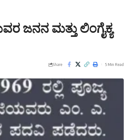
 ಜನನ ಮತ್ತು ಲಿಂಗೈಕ್ಯ
Share
5 Min Read