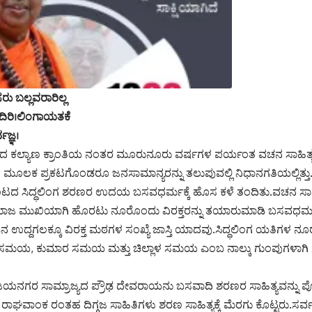
ು ಬಲ್ಲವರಾರಿಲ್ಲ
ದಿರಿ।ಲಿಂಗಾಯತಕೆ
ವಜ್ಞ।
ದ ಕಲ್ಯಾಣ ಕ್ರಾಂತಿಯ ನಂತರ ಮೂರುನೂರು ವರ್ಷಗಳ ಪರ್ಯಂತ ವಚನ ಸಾಹಿತ್ಯ ಗು
ೂಲಕ ಪ್ರಕಟಗೊಂಡರೂ ಜನಸಾಮಾನ್ಯರನ್ನು ತಲುಪುವಲ್ಲಿ ನಿಧಾನಗತಿಯಲ್ಲಿತ್ತು.
ಸಿದ್ಧಲಿಂಗ ಶರಣರ ಉದಯ ಬಸವಧರ್ಮಕ್ಕೆ ಹೊಸ ಕಳೆ ತಂದಿತು.ವಚನ ಸಾಹಿತ್ಯದ
ಜ ಮುಖಿಯಾಗಿ ಹೊರಟು ನೂರೊಂದು ವಿರಕ್ತರನ್ನು ತಯಾರುಮಾಡಿ ಬಸವಧರ್ಮಕ್ಕ
 ಉದ್ದಗಲಕ್ಕೂ ವಿರಕ್ತ ಮಠಗಳ ಸಂಖ್ಯೆ ಜಾಸ್ತಿ ಯಾದವು.ಸಿದ್ಧಲಿಂಗ ಯತಿಗಳ ನೂರ
ಯ, ಕುಮಾರ ಸಮಯ ಮತ್ತು ಚಿಲ್ಲಾಳ ಸಮಯ ಎಂಬ ನಾಲ್ಕು ಗುಂಪುಗಳಾಗಿ
ಜಯನಗರ ಸಾಮ್ರಾಜ್ಯದ ಪ್ರೌಢ ದೇವರಾಯನು ಬಸವಾದಿ ಶರಣರ ಸಾಹಿತ್ಯವನ್ನು ಪ
ರ ರಾಘವಾಂಕ ರಂತಹ ದಿಗ್ಗಜ ಸಾಹಿತಿಗಳು ಶರಣ ಸಾಹಿತ್ಯಕ್ಕೆ ಮೆರಗು ಕೊಟ್ಟರು.ಸ