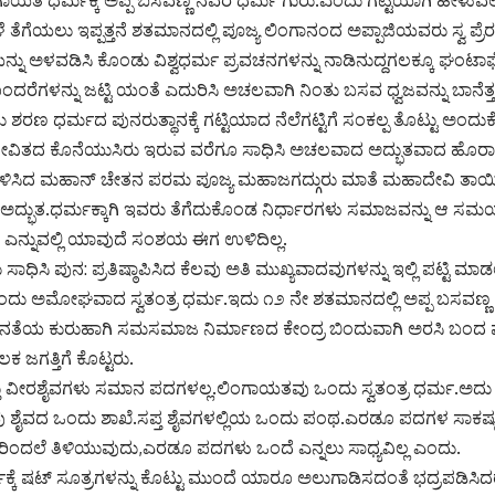
 ತೆಗೆಯಲು ಇಪ್ಪತ್ತನೆ ಶತಮಾನದಲ್ಲಿ ಪೂಜ್ಯ ಲಿಂಗಾನಂದ ಅಪ್ಪಾಜಿಯವರು ಸ್ವ ಪ್ರ
್ನು ಅಳವಡಿಸಿ ಕೊಂಡು ವಿಶ್ವಧರ್ಮ ಪ್ರವಚನಗಳನ್ನು ನಾಡಿನುದ್ದಗಲಕ್ಕೂ ಘಂಟಾಘ
ದರೆಗಳನ್ನು ಜಟ್ಟಿ ಯಂತೆ ಎದುರಿಸಿ ಅಚಲವಾಗಿ ನಿಂತು ಬಸವ ಧ್ವಜವನ್ನು ಬಾನೆತ್ತ
ರಣ ಧರ್ಮದ ಪುನರುತ್ಥಾನಕ್ಕೆ ಗಟ್ಟಿಯಾದ ನೆಲೆಗಟ್ಟಿಗೆ ಸಂಕಲ್ಪ ತೊಟ್ಟು ಅಂದ
 ಜೀವಿತದ ಕೊನೆಯುಸಿರು ಇರುವ ವರೆಗೂ ಸಾಧಿಸಿ ಅಚಲವಾದ ಅದ್ಭುತವಾದ ಹೊರಾಟ
ಗೊಳಿಸಿದ ಮಹಾನ್ ಚೇತನ ಪರಮ ಪೂಜ್ಯ ಮಹಾಜಗದ್ಗುರು ಮಾತೆ ಮಹಾದೇವಿ ತಾಯಿ
ಅದ್ಭುತ.ಧರ್ಮಕ್ಕಾಗಿ ಇವರು ತೆಗೆದುಕೊಂಡ ನಿರ್ಧಾರಗಳು ಸಮಾಜವನ್ನು ಆ ಸಮಯಕ್
 ಎನ್ನುವಲ್ಲಿ ಯಾವುದೆ ಸಂಶಯ ಈಗ ಉಳಿದಿಲ್ಲ.
ಸಾಧಿಸಿ ಪುನ: ಪ್ರತಿಷ್ಠಾಪಿಸಿದ ಕೆಲವು ಅತಿ ಮುಖ್ಯವಾದವುಗಳನ್ನು ಇಲ್ಲಿ ಪಟ್ಟಿ ಮಾಡ
ು ಅಮೋಘವಾದ ಸ್ವತಂತ್ರ ಧರ್ಮ.ಇದು ೧೨ ನೇ ಶತಮಾನದಲ್ಲಿ ಅಪ್ಪ ಬಸವಣ್ಣ ನ
ನತೆಯ ಕುರುಹಾಗಿ ಸಮಸಮಾಜ ನಿರ್ಮಾಣದ ಕೇಂದ್ರ ಬಿಂದುವಾಗಿ ಅರಸಿ ಬಂದ ಪ
 ಜಗತ್ತಿಗೆ ಕೊಟ್ಟರು.
ು ವೀರಶೈವಗಳು ಸಮಾನ ಪದಗಳಲ್ಲ.ಲಿಂಗಾಯತವು ಒಂದು ಸ್ವತಂತ್ರ ಧರ್ಮ.ಅದು
 ಶೈವದ ಒಂದು ಶಾಖೆ.ಸಪ್ತ ಶೈವಗಳಲ್ಲಿಯ ಒಂದು ಪಂಥ.ಎರಡೂ ಪದಗಳ ಸಾಕಷ್ಟು ವ್ಯ
ದಲೆ ತಿಳಿಯುವುದು,ಎರಡೂ ಪದಗಳು ಒಂದೆ ಎನ್ನಲು ಸಾಧ್ಯವಿಲ್ಲ ಎಂದು.
್ಕೆ ಷಟ್ ಸೂತ್ರಗಳನ್ನು ಕೊಟ್ಟು ಮುಂದೆ ಯಾರೂ ಅಲುಗಾಡಿಸದಂತೆ ಭದ್ರಪಡಿಸಿದ