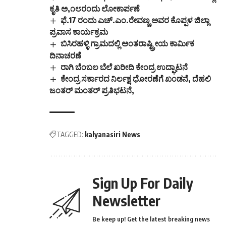
ಕೃತಿ ಅ,೧೮ರಂದು ಲೋಕಾರ್ಪಣೆ
ಪಾಲನೆ ಮತ್ತು
ಸಾರ್ವಜನಿಕರ ಹಿತಾಸಕ್ತಿ…
ಫೆ.17 ರಂದು ಎಚ್.ಎಂ.ರೇವಣ್ಣ ಅವರ ಕೊಪ್ಪಳ ಜಿಲ್ಲಾ
ಪ್ರವಾಸ ಕಾರ್ಯಕ್ರಮ
ಬಿಸಿರಹಳ್ಳಿ ಗ್ರಾಮದಲ್ಲಿ ಅಂತರಾಷ್ಟ್ರೀಯ ಕಾರ್ಮಿಕ
ದಿನಾಚರಣೆ
ರಾಗಿ ಬೆಂಬಲ ಬೆಲೆ ಖರೀದಿ ಕೇಂದ್ರ ಉದ್ಘಾಟನೆ
ಕೇಂದ್ರ ಸರ್ಕಾರದ ನಿರ್ಲಕ್ಷ ಧೋರಣೆಗೆ ಖಂಡನೆ, ದೆಹಲಿ
ಜಂತರ್ ಮಂತರ್ ಪ್ರತಿಭಟನೆ,
TAGGED:
kalyanasiri News
Sign Up For Daily
Newsletter
Be keep up! Get the latest breaking news