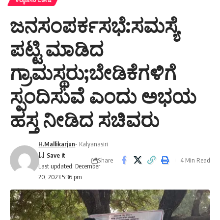
ಜನಸಂಪರ್ಕಸಭೆ:ಸಮಸ್ಯೆ
ಪಟ್ಟಿ ಮಾಡಿದ
ಗ್ರಾಮಸ್ಥರು;ಬೇಡಿಕೆಗಳಿಗೆ
ಸ್ಪಂದಿಸುವೆ ಎಂದು ಅಭಯ
ಹಸ್ತ ನೀಡಿದ ಸಚಿವರು
H.Mallikarjun
- Kalyanasiri
Share
4 Min Read
Last updated: December
20, 2023 5:36 pm