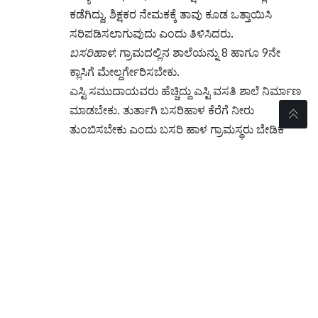
ಕಡೆಗಿದ್ದು, ಶಿಕ್ಷಕರ ನೇಮಕಕ್ಕೆ ತಾವು ಕೂಡ ಒತ್ತಾಯಿಸಿ
ಸರಿಪಡಿಸಲಾಗುವುದು ಎಂದು ತಿಳಿಸಿದರು.
ಬಸರಿಹಾಳ
: ಗ್ರಾಮದಲ್ಲಿನ ಶಾಲೆಯನ್ನು 8 ಹಾಗೂ 9ನೇ
ಕ್ಲಾಸಿಗೆ ಮೇಲ್ದರ್ಗೇರಿಸಬೇಕು.
ಎಸ್ಟಿ ಸಮುದಾಯವರು ಹೆಚ್ಚಿದ್ದು ಎಸ್ಟಿ ವಸತಿ ಶಾಲೆ ನಿರ್ಮಾಣ
ಮಾಡಬೇಕು. ತುರ್ತಾಗಿ ಬಸರಿಹಾಳ ಕೆರೆಗೆ ನೀರು
ತುಂಬಿಸಬೇಕು ಎಂದು ಬಸರಿ ಹಾಳ ಗ್ರಾಮಸ್ಥರು ಬೇಡಿಕೆ
ಇಟ್ಟರು. ಆದ್ಯತೆಯ ಮೇರೆಗೆ ಕೆಲಸ ಮಾಡಿಕೊಡುವುದಾಗಿ
ಸಚಿವರು ತಿಳಿಸಿದರು.
ಗೌರಿಪುರ
: ಗೌರಿಪುರ ಗ್ರಾಮಸ್ಥರ ಮನವಿ ಆಲಿಸಿದ ಸಚಿವರು,
ಗೌರಿಪುರ ಗ್ರಾಮದ ಶಾಲಾ ಕೊಠಡಿಗಳ ದುರಸ್ತಿಗೆ ಮತ್ತು
ಗಣಕಯಂತ್ರಗಳಿಗೆ ಅನುದಾನ ನೀಡಲಾಗಿದೆ. ಗೌರಿಪುರ-
ಕನಕಗಿರಿ ರಸ್ತೆ ದುರಸ್ತಿಗೆ, ಗೌರಿಪುರ-ದೇವಲಾಪುರ ರಸ್ತೆ
ಸೇತುವೆಗೆ ಅನುದಾನ ನೀಡಲಾಗುವುದು. 50 ಲಕ್ಷ ರೂ
ವೆಚ್ಚದಲ್ಲಿ ಸಮುದಾಯ ಭವನ ನಿರ್ಮಿಸಲಾಗುವುದು.
ಗೌರಿಪುರಕ್ಕೆ ಹೆಚ್ಚುವರಿ ಒಂದು ಬಸ್ ಬಿಡಲಾಗುವುದು
ಎಂದರು. ಗ್ರಾಮಕ್ಕೆ ವಸತಿ ಶಾಲೆ ಮಂಜೂರಾತಿಯ ಬಗ್ಗೆ