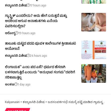
ಕಲ್ಯಾಣಸಿರಿ ವಿಶೇಷ
17 hours ago
ಗ್ಯಾಸ್ಟ್ರಿಕ್ ಎಂದರೇನು? ಅದು ಹೇಗೆ ಬರುತ್ತದೆ ಮತ್ತು
ಅದರಿಂದ ಆಗುವ ಅನಾಹುತಗಳು ಏನೆಂದು
ವಿವರಿಸಬಲ್ಲಿರಾ?
ಆರೋಗ್ಯ
19 hours ago
ತಾಲೂಕು ಮಟ್ಟದ ಪದವಿ ಪೂವ೯ ಕಾಲೇಜುಗಳ ಕ್ರೀಡಾಕೂಟ
ಆಯೋಜನೆ
ಕಲ್ಯಾಣಸಿರಿ ವಿಶೇಷ
24 hours ago
ಲಿಂಗಾಯತ” ಎಂಬ ಪದ ಏಕೆ? ಧರ್ಮದ ಹೆಸರಾಗಿ
ಬಳಸಲಾಗುತ್ತಿದೆ ಎಂಬುದು “ಅನುಭಾವ ಸಂಗಮ”ದವರಿಗೆ
ಸರಿಕಾಣುತ್ತಿಲ್ಲ
ಅಂಕಣ
1 day ago
Kalyanasiri
>
ಕಲ್ಯಾಣಸಿರಿ ವಿಶೇಷ
>
ಜನಸಂಪರ್ಕಸಭೆ:ಸಮಸ್ಯೆ ಪಟ್ಟಿ ಮಾಡಿದ ಗ್ರಾಮಸ್ಥರು;ಬೇಡಿಕೆಗಳಿಗೆ ಸ್ಪಂದಿಸುವೆ ಎಂದು ಅಭಯ ಹಸ್ತ ನೀಡಿದ ಸಚಿವರು
ಕಲ್ಯಾಣಸಿರಿ ವಿಶೇಷ