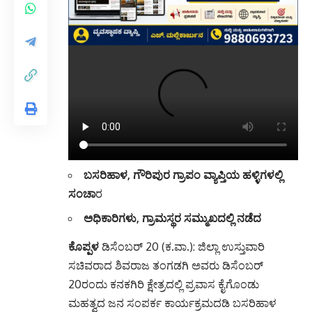
ಬಸರಿಹಾಳ, ಗೌರಿಪುರ ಗ್ರಾಪಂ ವ್ಯಾಪ್ತಿಯ ಹಳ್ಳಿಗಳಲ್ಲಿ
ಸಂಚಾ
ರ
ಅಧಿಕಾರಿಗಳು, ಗ್ರಾಮಸ್ಥರ ಸಮ್ಮುಖದಲ್ಲಿ ನಡೆದ
ಕೊಪ್ಪಳ
ಡಿಸೆಂಬರ್ 20 (ಕ.ವಾ.): ಜಿಲ್ಲಾ ಉಸ್ತುವಾರಿ
ಸಚಿವರಾದ ಶಿವರಾಜ ತಂಗಡಗಿ ಅವರು ಡಿಸೆಂಬರ್
20ರಂದು ಕನಕಗಿರಿ ಕ್ಷೇತ್ರದಲ್ಲಿ ಪ್ರವಾಸ ಕೈಗೊಂಡು
ಮಹತ್ವದ ಜನ ಸಂಪರ್ಕ ಕಾರ್ಯಕ್ರಮದಡಿ ಬಸರಿಹಾಳ
ಹಾಗೂ ಗೌರಿಪುರ ಗ್ರಾಮ ಪಂಚಾಯಿತಿಯ ವ್ಯಾಪ್ತಿಯ