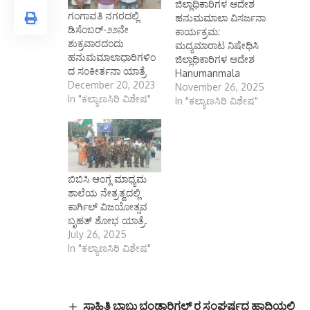
ಜಿಲ್ಲಾಧಿಕಾರಿಗಳ ಆದೇಶ
ಗಂಗಾವತಿ ನಗರದಲ್ಲಿ
ಹನುಮಮಾಲಾ ವಿಸರ್ಜನಾ
ಡಿಸೆಂಬರ್-೨೨ನೇ
ಕಾರ್ಯಕ್ರಮ:
ಶುಕ್ರವಾರದಂದು
ಮದ್ಯಮಾರಾಟ ನಿಷೇಧಿಸಿ
ಹನುಮಮಾಲಾಧಾರಿಗಳಿಂ
ಜಿಲ್ಲಾಧಿಕಾರಿಗಳ ಆದೇಶ
ದ ಸಂಕೀರ್ತನಾ ಯಾತ್ರೆ
Hanumanmala
December 20, 2023
immersion program:
November 26, 2025
In "ಕಲ್ಯಾಣಸಿರಿ ವಿಶೇಷ"
District Magistrate
In "ಕಲ್ಯಾಣಸಿರಿ ವಿಶೇಷ"
orders ban on sale
of liquor ಕೊಪ್ಪಳ
ನವೆಂಬರ್ 26, (ಕರ್ನಾಟಕ
ವಾರ್ತೆ): ಗಂಗಾವತಿ
ನಗರದಲ್ಲಿ ಡಿಸೆಂಬರ್ 3
ಬಿಬಿಸಿ ಆಂಗ್ಲ ಮಾಧ್ಯಮ
ರಂದು
ಶಾಲೆಯ ನೇತ್ರತ್ವದಲ್ಲಿ
ಹನುಮಮಾಲಾಧಾರಿಗಳ
ಕಾರ್ಗಿಲ್ ವಿಜಯೋತ್ಸವ
ಸಂಕೀರ್ತನಾ ಯಾತ್ರೆ
ಬೃಹತ್ ಶೋಭ ಯಾತ್ರೆ.
ಹಾಗೂ ಅಂಜನಾದ್ರಿ
July 26, 2025
ಬೆಟ್ಟದಲ್ಲಿ ಹನುಮಮಾಲಾ
In "ಕಲ್ಯಾಣಸಿರಿ ವಿಶೇಷ"
ವಿಸರ್ಜನಾ ಕಾರ್ಯಕ್ರಮ
ನಡೆಯುವ ನಿಮಿತ್ತ
ಯಾವುದೇ ಅಹಿತಕರ
ಘಟನೆಗಳು ಜರುಗದಂತೆ
ಸಾಹಿತಿ ಬಾಬು ಭಂಡಾರಿಗಲ್ ರ ಸಂಘರ್ಷದ ಹಾದಿಯಲ್ಲಿ
ಕಾನೂನು ಸುವ್ಯವಸ್ಥೆ, ಶಾಂತಿ