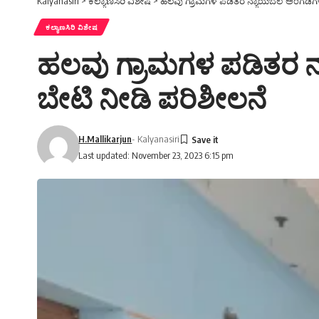
Kalyanasiri
>
ಕಲ್ಯಾಣಸಿರಿ ವಿಶೇಷ
>
ಹಲವು ಗ್ರಾಮಗಳ ಪಡಿತರ ನ್ಯಾಯಬೆಲೆ ಅಂಗಡಿಗ
ಕಲ್ಯಾಣಸಿರಿ ವಿಶೇಷ
ಹಲವು ಗ್ರಾಮಗಳ ಪಡಿತರ ನ
ಬೇಟಿ ನೀಡಿ ಪರಿಶೀಲನೆ
H.Mallikarjun
- Kalyanasiri
Last updated: November 23, 2023 6:15 pm