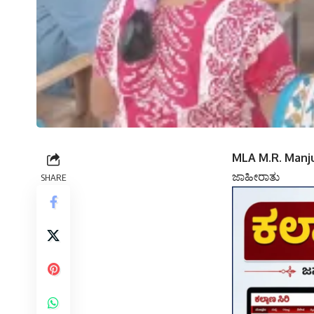
MLA M.R. Manju
ಜಾಹೀರಾತು
SHARE