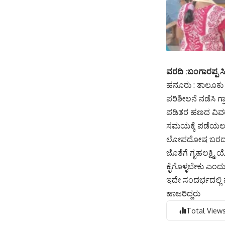
ವರದಿ :ಬಂಗಾರಪ್ಪ ಸ
ಹನೂರು : ತಾಲೂಕು ವ
ಪರಿಶೀಲನೆ ನಡೆಸಿ ಗ್
ಪಡಿತರ ಹಣದ ವಿವರವ
ಸಮಯಕ್ಕೆ ಪಡೆಯಲು 
ಲೋಪದೋಷ ಬರದಂತೆ ಸ
ಜೊತೆಗೆ ಗೃಹಲಕ್ಷ್ಮಿ
ಕೈಗೊಳ್ಳಬೇಕು ಎಂದ
ಇದೇ ಸಂದರ್ಭದಲ್ಲಿ
ಹಾಜರಿದ್ದರು
Total Views