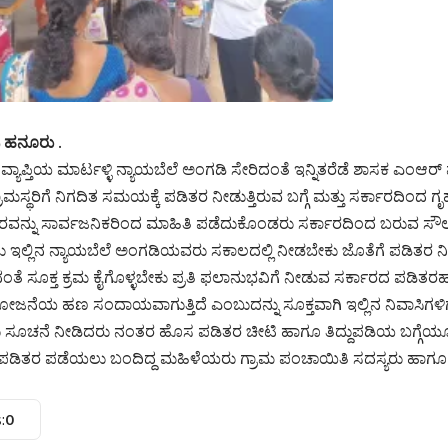
ಿ ಹನೂರು .
್ಯಾಪ್ತಿಯ ಮಾರ್ಟಳ್ಳಿ ನ್ಯಾಯಬೆಲೆ ಅಂಗಡಿ ಸೇರಿದಂತೆ ಇನ್ನಿತರೆಡೆ ಶಾಸಕ ಎಂಆ
ರಾಮಸ್ಥರಿಗೆ ನಿಗದಿತ ಸಮಯಕ್ಕೆ ಪಡಿತರ ನೀಡುತ್ತಿರುವ ಬಗ್ಗೆ ಮತ್ತು ಸರ್ಕಾರದಿಂದ
ನ್ನು ಸಾರ್ವಜನಿಕರಿಂದ ಮಾಹಿತಿ ಪಡೆದುಕೊಂಡರು ಸರ್ಕಾರದಿಂದ ಬರುವ ಸೌಲತ್ತ
ಇಲ್ಲಿನ ನ್ಯಾಯಬೆಲೆ ಅಂಗಡಿಯವರು ಸಕಾಲದಲ್ಲಿ ನೀಡಬೇಕು ಜೊತೆಗೆ ಪಡಿತರ ನೀ
ೂಕ್ತ ಕ್ರಮ ಕೈಗೊಳ್ಳಬೇಕು ಪ್ರತಿ ಫಲಾನುಭವಿಗೆ ನೀಡುವ ಸರ್ಕಾರದ ಪಡಿತರಹಣ
 ಯೋಜನೆಯ ಹಣ ಸಂದಾಯವಾಗುತ್ತಿದೆ ಎಂಬುದನ್ನು ಸೂಕ್ತವಾಗಿ ಇಲ್ಲಿನ ನಿವಾಸಿಗಳಿಗೆ
ು ಸೂಚನೆ ನೀಡಿದರು ನಂತರ ಹೊಸ ಪಡಿತರ ಚೀಟಿ ಹಾಗೂ ತಿದ್ದುಪಡಿಯ ಬಗ್ಗೆಯೂ
 ಪಡಿತರ ಪಡೆಯಲು ಬಂದಿದ್ದ ಮಹಿಳೆಯರು ಗ್ರಾಮ ಪಂಚಾಯಿತಿ ಸದಸ್ಯರು ಹಾಗ
:
0