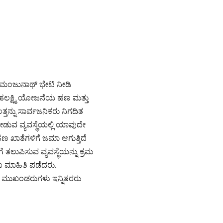
ರ್ ಮಂಜುನಾಥ್ ಭೇಟಿ ನೀಡಿ
 ಗೃಹಲಕ್ಷ್ಮಿ ಯೋಜನೆಯ ಹಣ ಮತ್ತು
ನ್ನು ಸಾರ್ವಜನಿಕರು ನಿಗದಿತ
ಡುವ ವ್ಯವಸ್ಥೆಯಲ್ಲಿ ಯಾವುದೇ
 ಖಾತೆಗಳಿಗೆ ಜಮಾ ಆಗುತ್ತಿದೆ
 ತಲುಪಿಸುವ ವ್ಯವಸ್ಥೆಯನ್ನು ಕ್ರಮ
 ಮಾಹಿತಿ ಪಡೆದರು.
ೂ ಮುಖಂಡರುಗಳು ಇನ್ನಿತರರು