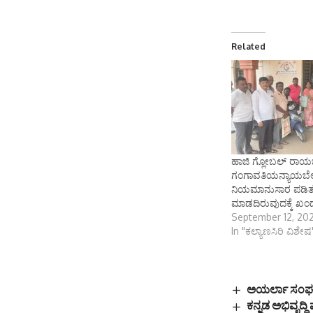
Related
ಹಾಜಿ ಗ್ಲೋಬಲ್ ರಾ
ಗಂಗಾವತಿಯನ್ಯಾಯಬೆಲ
ನಿಯಮಾನುಸಾರ ಪಡಿ
ಮಾಡದಿರುವುದಕ್ಕೆ ಖಂ
September 12, 20
In "ಕಲ್ಯಾಣಸಿರಿ ವಿಶೇಷ
ಅಯರ್ಲಾ ಸಂಘಟನ
ಕನ್ನಡ ಅಭಿವೃದ್ದಿ