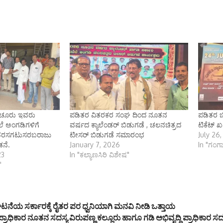
ಯಚೂರು ಇವರು
ಪಡಿತರ ವಿತರಕರ ಸಂಘ ದಿಂದ ನೂತನ
ಪಡಿತರ ಚ
ೆ ಅಂಗಡಿಗಳಿಗೆ
ವರ್ಷದ ಕ್ಯಾಲೆಂಡರ್ ಬಿಡುಗಡೆ , ಚಲನಚಿತ್ರದ
ಟಿಕೆಟ್ ಖ
ತರಸಗಟುಸರಬರಾಜು
ಟೀಸರ್ ಬಿಡುಗಡೆ ಸಮಾರಂಭ
July 26
ಡನೆ.
January 7, 2026
In "ಗಂಗಾವ
23
In "ಕಲ್ಯಾಣಸಿರಿ ವಿಶೇಷ"
"
ೆಯ ಸರ್ಕಾರಕ್ಕೆ ರೈತರ ಪರ ಧ್ವನಿಯಾಗಿ ಮನವಿ ನೀಡಿ ಒತ್ತಾಯ
 ಪ್ರಾಧಿಕಾರ ನೂತನ ಸದಸ್ಯ ವಿರುಪಣ್ಣ ಕಲ್ಲೂರು ಹಾಗೂ ಗಡಿ ಅಭಿವೃದ್ದಿ ಪ್ರಾಧಿಕಾರ ಸದಸ