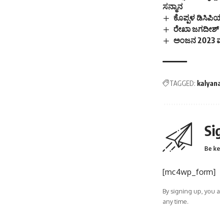
ಸನ್ಮಾನ
ಕೊಪ್ಪಳ ಡಿಸಿಪಿ
ರೇಖಾ ಜಗದೀಶ್ ಅ
ಅಂಜನ 2023 ಮಹ
TAGGED:
kalyan
Si
Be ke
[mc4wp_form]
By signing up, you 
any time.