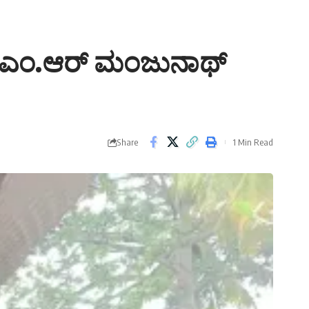
ಕ ಎಂ.ಆರ್ ಮಂಜುನಾಥ್
Share
1 Min Read