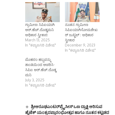
ಗ್ರಾಮೀಣ ಸಿಪಿಐಯಾಗಿ
ನೂತನ ಗ್ರಾಮೀಣ
ಆರ್.ಹೆಚ್.ದೊಡ್ಡಮನಿ
ಸಿಪಿಐಯಾಗಿಸೋಮಶೇಖ
ಅಧಿಕಾರ ಸ್ವೀಕಾರ:
ರ್ ಜುಟ್ಟಲ್ : ಅಧಿಕಾರ
March 13, 2025
ಸ್ವೀಕಾರ
In "ಕಲ್ಯಾಣಸಿರಿ ವಿಶೇಷ"
December 9, 2023
In "ಕಲ್ಯಾಣಸಿರಿ ವಿಶೇಷ"
ಮೊಹರಂ ಹಬ್ಬವನ್ನು
ಶಾಂತಿಯಿಂದ ಆಚರಿಸಿ-
ಸಿಪಿಐ ಆರ್.ಹೆಚ್.ದೊಡ್ಡ
ಮನಿ
July 3, 2025
In "ಕಲ್ಯಾಣಸಿರಿ ವಿಶೇಷ"
ಶ್ರೀಆರೂಢಎಂಟರ್‌ಪ್ರೈಸೀಸ್ ಒಣ ದ್ರಾಕ್ಷಿ ಆರಿಸುವ
ಹೈಟೆಕ್ ಯಂತ್ರದಪ್ರಾರಂಭೋತ್ಸವ ಹಾಗೂ ನೂತನ ಕಟ್ಟಡದ