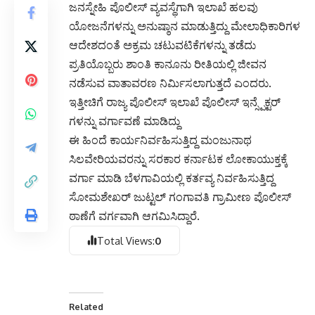
ಜನಸ್ನೇಹಿ ಪೊಲೀಸ್ ವ್ಯವಸ್ಥೆಗಾಗಿ ಇಲಾಖೆ ಹಲವು
ಯೋಜನೆಗಳನ್ನು ಅನುಷ್ಠಾನ ಮಾಡುತ್ತಿದ್ದು ಮೇಲಾಧಿಕಾರಿಗಳ
ಆದೇಶದಂತೆ ಅಕ್ರಮ ಚಟುವಟಿಕೆಗಳನ್ನು ತಡೆದು
ಪ್ರತಿಯೊಬ್ಬರು ಶಾಂತಿ ಕಾನೂನು ರೀತಿಯಲ್ಲಿ ಜೀವನ
ನಡೆಸುವ ವಾತಾವರಣ ನಿರ್ಮಿಸಲಾಗುತ್ತದೆ ಎಂದರು.
ಇತ್ತೀಚಿಗೆ ರಾಜ್ಯ ಪೊಲೀಸ್ ಇಲಾಖೆ ಪೊಲೀಸ್ ಇನ್ಸ್ಪೆಕ್ಟರ್
ಗಳನ್ನು ವರ್ಗಾವಣೆ ಮಾಡಿದ್ದು
ಈ ಹಿಂದೆ ಕಾರ್ಯನಿರ್ವಹಿಸುತ್ತಿದ್ದ ಮಂಜುನಾಥ
ಸಿಲವೇರಿಯವರನ್ನು ಸರಕಾರ ಕರ್ನಾಟಕ ಲೋಕಾಯುಕ್ತಕ್ಕೆ
ವರ್ಗಾ ಮಾಡಿ ಬೆಳಗಾವಿಯಲ್ಲಿ ಕರ್ತವ್ಯ ನಿರ್ವಹಿಸುತ್ತಿದ್ದ
ಸೋಮಶೇಖರ್ ಜುಟ್ಟಲ್ ಗಂಗಾವತಿ ಗ್ರಾಮೀಣ ಪೊಲೀಸ್
ಠಾಣೆಗೆ ವರ್ಗವಾಗಿ ಆಗಮಿಸಿದ್ದಾರೆ.
Total Views:
0
Related