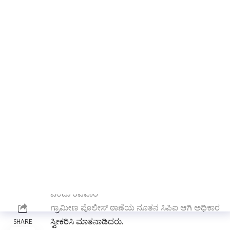
ಗಂಗಾವತಿ: ಅಕ್ರಮ ಚಟುವಟಿಕೆಗಳನ್ನು ತಡೆದು ಗ್ರಾಮೀಣ
ಭಾಗದಲ್ಲಿ ಶಾಂತಿ,ಸೌಹಾರ್ದತೆಗಾಗಿ ಎಲ್ಲರ ಸಹಕಾರದಲ್ಲಿ
ಇಲಾಖೆಯ ನಿಯಮಗಳನ್ನು ಅನುಷ್ಠಾನ ಮಾಡಲಾಗುತ್ತದೆ
ಎಂದು ರವಿವಾರ
ಗ್ರಾಮೀಣ ಪೊಲೀಸ್ ಠಾಣೆಯ ನೂತನ ಸಿಪಿಐ ಆಗಿ ಅಧಿಕಾರ
ಸ್ವೀಕರಿಸಿ ಮಾತನಾಡಿದರು.