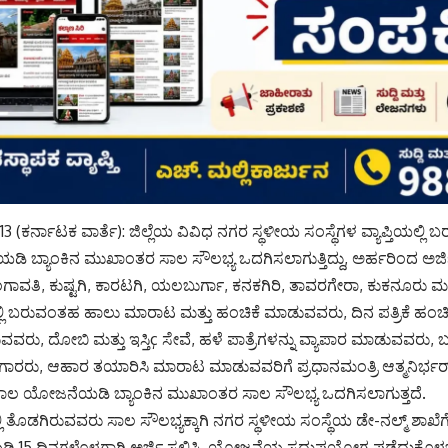
3 (ಕರ್ನಾಟಕ ವಾರ್ತೆ): ಜಿಲ್ಲೆಯ ವಿವಿಧ ನಗರ ಸ್ಥಳೀಯ ಸಂಸ್ಥೆಗಳ ವ್ಯಾಪ್ತಿಯಲ್ಲಿ
 ಬ್ಯಾಂಕಿನ ಮುಖಾಂತರ ಸಾಲ ಸೌಲಭ್ಯ ಒದಗಿಸಲಾಗುತ್ತಿದ್ದು, ಅರ್ಹರಿಂದ ಅರ್ಜಿ
ಗಂಗಾವತಿ, ಕುಷ್ಟಗಿ, ಕಾರಟಗಿ, ಯಲಬುರ್ಗಾ, ಕನಕಗಿರಿ, ತಾವರಗೇರಾ, ಕುಕನೂರು ಮ
ಿಯಲ್ಲಿ ಬರುವಂತಹ ಹಾಲು ಮಾರಾಟ ಮತ್ತು ಹಂಚಿಕೆ ಮಾಡುವವರು, ದಿನ ಪತ್ರಿಕೆ ಹಂ
ರುವವರು, ದೋಬಿ ಮತ್ತು ಇಸ್ತಿç ಸೇವೆ, ಹಳೆ ಪಾತ್ರೆಗಳನ್ನು ವ್ಯಾಪಾರ ಮಾಡುವವರು, 
ರರು, ಆಹಾರ ತಯಾರಿಸಿ ಮಾರಾಟ ಮಾಡುವವರಿಗೆ ಪ್ರಧಾನಮಂತ್ರಿ ಆತ್ಮನಿರ್ಭರ್ (
ಿರುಸಾಲ ಯೋಜನೆಯಡಿ ಬ್ಯಾಂಕಿನ ಮುಖಾಂತರ ಸಾಲ ಸೌಲಭ್ಯ ಒದಗಿಸಲಾಗುತ್ತದೆ.
್ಲಿ ತೊಡಗಿರುವವರು ಸಾಲ ಸೌಲಭ್ಯಕ್ಕಾಗಿ ನಗರ ಸ್ಥಳೀಯ ಸಂಸ್ಥೆಯ ಡೇ-ನಲ್ಮ್ ಶಾಖೆ
15 ದಿನಗಳೊಳಗಾಗಿ ಅರ್ಜಿ ಸಲ್ಲಿಸಿ, ಯೋಜನೆಯ ಸದುಪಯೋಗ ಪಡೆದುಕೊಳ್ಳಬೇಕು 