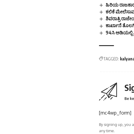
ಹಿರಿಯ ರಾಜಕಾರಣ
ಕಲಿಕೆ ಮೇಲೆಸಾಮ
ಶಿವರಾತ್ರಿ ರಾ
ಕಾರ್ಖಾನೆ ತೊಲಗ
94ಸಿ ಅಡಿಯಲ್ಲ
TAGGED:
kalyan
Si
Be ke
[mc4wp_form]
By signing up, you 
any time.