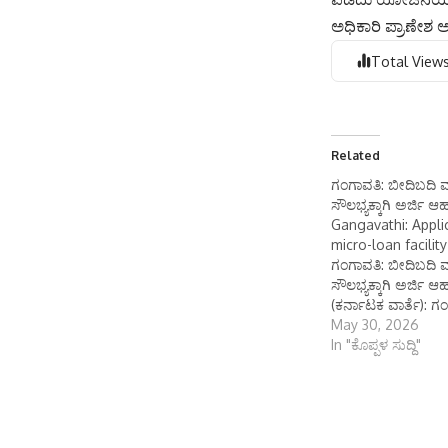
ಅಧಿಕಾರಿ ಪ್ರಾಣೇಶ ಅವ
Total Views
Related
ಗಂಗಾವತಿ: ಬೀದಿಬದಿ ವ್
ಸೌಲಭ್ಯಕ್ಕಾಗಿ ಅರ್ಜಿ ಆಹ
Gangavathi: Applic
micro-loan facilit
ಗಂಗಾವತಿ: ಬೀದಿಬದಿ ವ್
ಸೌಲಭ್ಯಕ್ಕಾಗಿ ಅರ್ಜಿ ಆ
(ಕರ್ನಾಟಕ ವಾರ್ತೆ): 
ವತಿಯಿಂದ ಬೀದಿಬದಿ ವ್
May 30, 2026
ಸೌಲಭ್ಯಕ್ಕಾಗಿ ಅರ್ಜಿ ಆಹ್
In "ಕೊಪ್ಪಳ ಸುದ್ದಿ"
ಮತ್ತು ರಾಜ್ಯ ಸರ್ಕಾರದ 
ಯೋಜನೆಯಾದ ಪ್ರಧಾನ ಮ
ವ್ಯಾಪಾರಿಗಳ ಆತ್ಮನಿರ್ಭರ
ಯೋಜನೆಯಡಿಯಲ್ಲಿ ನ
ವ್ಯಾಪಾರಿಗಳಿಗೆ ಕಿರು ಸ