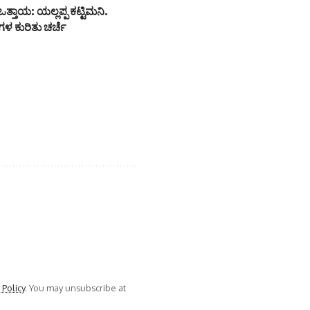
ತ್ತಾಯ: ಯಲ್ಲಪ್ಪ ಕಟ್ಟಿಮನಿ.
ಳ ಕುರಿತು ಚರ್ಚೆ
 Policy
. You may unsubscribe at