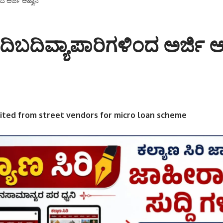
 ಅರ್ಜಿ ಆಹ್ವಾನ
ದಿವ್ಯಾಪಾರಿಗಳಿಂದ ಅರ್ಜಿ ಆ
vited from street vendors for micro loan scheme