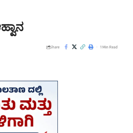
ಹ್ವಾನ
Share
1 Min Read