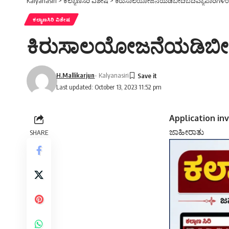
Kalyanasiri
>
ಕಲ್ಯಾಣಸಿರಿ ವಿಶೇಷ
>
ಕಿರುಸಾಲಯೋಜನೆಯಡಿಬೀದಿಬದಿವ್ಯಾಪಾರಿಗಳಿಂದ
ಕಲ್ಯಾಣಸಿರಿ ವಿಶೇಷ
ಕಿರುಸಾಲಯೋಜನೆಯಡಿಬೀದಿಬ
H.Mallikarjun
- Kalyanasiri
Last updated: October 13, 2023 11:52 pm
Application in
ಜಾಹೀರಾತು
SHARE