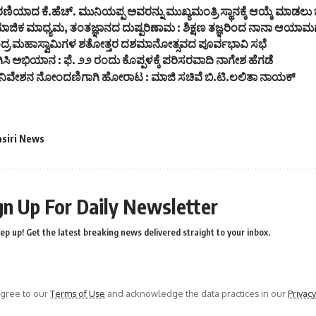
ಿಯಾದ ಕೆ.ಹೆಚ್. ಮುನಿಯಪ್ಪ ಅವರನ್ನು ಮುಖ್ಯಮಂತ್ರಿ ಸ್ಥಾನಕ್ಕೆ ಆಯ್ಕೆ ಮಾಡಲು ಒ
ಾಜಿಕ ಮಾಧ್ಯಮ, ತಂತಜ್ಞಾನದ ದುಷ್ಪರಿಣಾಮ : ಶಿಕ್ಷಣ ತಜ್ಞರಿಂದ ನಾನಾ ಆಯಾಮಗ
ಜೇಂದ್ರ ಮಹಾಸ್ವಾಮಿಗಳ ಶತೋತ್ತರ ದಶಮಾನೋತ್ಸವದ ಪೂರ್ವಭಾವಿ ಸಭೆ
ಿಸಿ ಅಭಿಯಾನ : ಫೆ. ೨೨ ರಂದು ಕೊಪ್ಪಳಕ್ಕೆ ಪರಿಸರವಾದಿ ನಾಗೇಶ ಹೆಗಡೆ
ಿ ನಿವೇಶನ ನೋಂದಣಿಗಾಗಿ ಹೋರಾಟ : ಮಾಜಿ ಸಚಿವೆ ಬಿ.ಟಿ.ಲಲಿತಾ ನಾಯಕ್
asiri News
gn Up For Daily Newsletter
ep up! Get the latest breaking news delivered straight to your inbox.
agree to our
Terms of Use
and acknowledge the data practices in our
Privacy