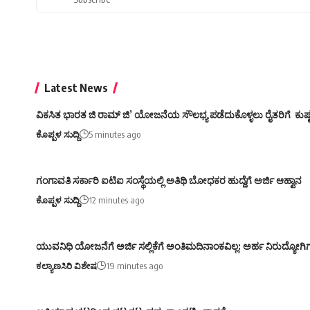
Latest News
ವಿಕಸಿತ ಭಾರತ ಜಿ ರಾಮ್ ಜಿ’ ಯೋಜನೆಯ ಸೌಲಭ್ಯ ಪಡೆದುಕೊಳ್ಳಲು ರೈತರಿಗೆ ಕು
ಕೊಪ್ಪಳ ಸುದ್ದಿ
5 minutes ago
ಗಂಗಾವತಿ ಸರ್ಕಾರಿ ಐಟಿಐ ಸಂಸ್ಥೆಯಲ್ಲಿ ಅತಿಥಿ ಬೋಧಕರ ಹುದ್ದೆಗೆ ಅರ್ಜಿ ಆಹ್ವಾನ
ಕೊಪ್ಪಳ ಸುದ್ದಿ
12 minutes ago
ಯುವನಿಧಿ ಯೋಜನೆಗೆ ಅರ್ಜಿ ಸಲ್ಲಿಕೆಗೆ ಅಂತಿಮದಿನಾಂಕವಿಲ್ಲ: ಅರ್ಹ ನಿರುದ್ಯೋಗ
ಕಲ್ಯಾಣಸಿರಿ ವಿಶೇಷ
19 minutes ago