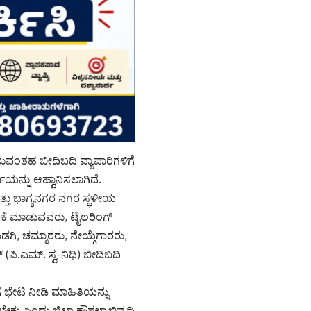
 ಬರುವಂತಹ ಬೀದಿಬದಿ ವ್ಯಾಪಾರಿಗಳಿಗೆ
ಯನ್ನು ಆಹ್ವಾನಿಸಲಾಗಿದೆ.
ತ್ತು ಭಾಗ್ಯನಗರ ನಗರ ಸ್ಥಳೀಯ
ಚಿಕೆ ಮಾಡುವವರು, ಟೈಲರಿಂಗ್
ಬಡಗಿ, ಚಮ್ಮಾರರು, ನೇಯ್ಗೆಗಾರರು,
ಪಿ.ಎಮ್. ಸ್ವ-ನಿಧಿ) ಬೀದಿಬದಿ
ಗೆ ಭೇಟಿ ನೀಡಿ ಮಾಹಿತಿಯನ್ನು
ಎಂದು ಜಿಲ್ಲಾ ಕೌಶಲ್ಯಾಭಿವೃದ್ಧಿ