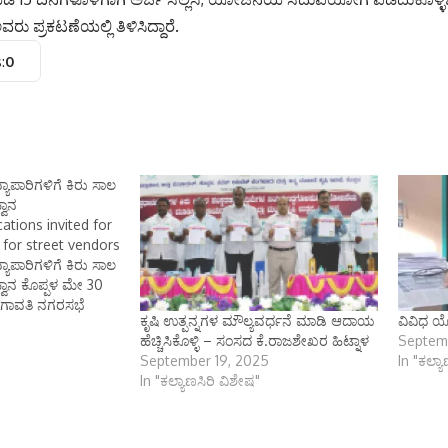
ರು ಪ್ರಕಟಣೆಯಲ್ಲಿ ತಿಳಿಸಿದ್ದಾರೆ.
:
0
ಯಾಪಾರಿಗಳಿಗೆ ಕಿರು ಸಾಲ
್ವಾನ
ations invited for
y for street vendors
ಯಾಪಾರಿಗಳಿಗೆ ಕಿರು ಸಾಲ
ಹ್ವಾನ ಕೊಪ್ಪಳ ಮೇ 30
ಗಂಗಾವತಿ ನಗರಸಭೆ
ಕೃಷಿ ಉತ್ಪನ್ನಗಳ ಮೌಲ್ಯವರ್ಧನೆ ಮಾಡಿ ಆದಾಯ
ವಿವಿಧ ಯೋ
ಯಾಪಾರಿಗಳಿಗೆ ಕಿರು ಸಾಲ
ಹೆಚ್ಚಿಸಿಕೊಳ್ಳಿ – ಸಂಸದ ಕೆ.ರಾಜಶೇಖರ ಹಿಟ್ನಾಳ
Septemb
ವಾನಿಸಲಾಗಿದೆ. ಕೇಂದ್ರ
September 19, 2025
In "ಕಲ್ಯ
ಮಹಾತ್ವಕಾಂಕ್ಷಿ
In "ಕಲ್ಯಾಣಸಿರಿ ವಿಶೇಷ"
ಂತ್ರಿ ಬೀದಿ ಬದಿ
್ ನಿಧಿ
ಗರದ ಬೀದಿಬದಿ
ಾಲ…